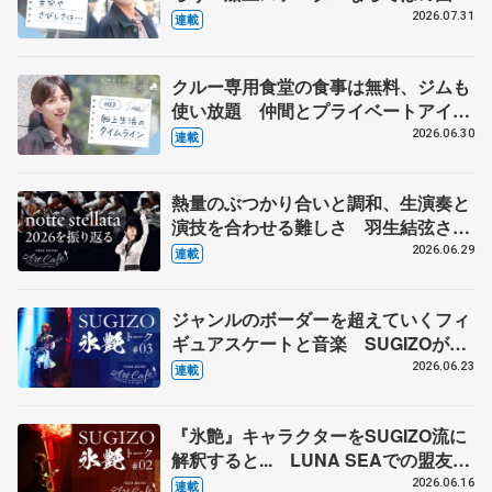
とは 影響あったPIW前キャプテン松
2026.07.31
連載
永さんの存在
クルー専用食堂の食事は無料、ジムも
使い放題 仲間とプライベートアイラ
ンドにも クルーズ船での起床から就
2026.06.30
連載
寝まで
熱量のぶつかり合いと調和、生演奏と
演技を合わせる難しさ 羽生結弦さん
とコラボの東北ユースオーケストラの
2026.06.29
連載
メンバーに聞く
ジャンルのボーダーを超えていくフィ
ギュアスケートと音楽 SUGIZOが愛
してやまないプリンスの型破り
2026.06.23
連載
『氷艶』キャラクターをSUGIZO流に
解釈すると... LUNA SEAでの盟友真
矢はサントラが最後の録音に
2026.06.16
連載