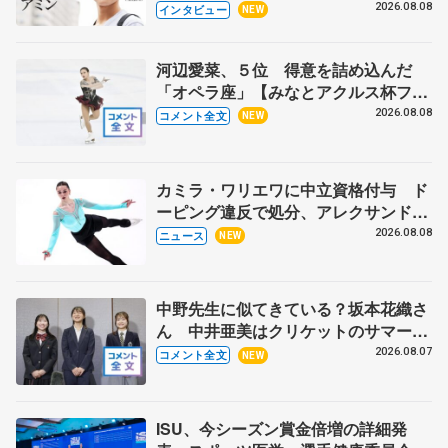
目スケーターの「今」に迫る
2026.08.08
インタビュー
NEW
河辺愛菜、５位 得意を詰め込んだ
「オペラ座」【みなとアクルス杯フリ
ー】
2026.08.08
コメント全文
NEW
カミラ・ワリエワに中立資格付与 ド
ーピング違反で処分、アレクサンド
ラ・イグナトワも
2026.08.08
ニュース
NEW
中野先生に似てきている？坂本花織さ
ん 中井亜美はクリケットのサマーキ
ャンプに 島田麻央はたくさん試合に
2026.08.07
コメント全文
NEW
出て国際大会へ【文部科学省スポーツ
表彰式】
ISU、今シーズン賞金倍増の詳細発