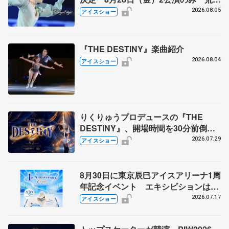
静香さんプロデュース、20周年のアイ
2026.08.05
アイスショー
スショー
『THE DESTINY』楽曲紹介
2026.08.04
アイスショー
りくりゅうプロデュースの『THE
DESTINY』、開場時間を30分前倒
し 熱中症対策で
2026.07.29
アイスショー
8月30日に東京辰巳アイスアリーナ1周
年記念イベント エキシビションは7
月18日から先行抽選申し込み開始
2026.07.17
アイスショー