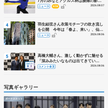
7月のみなとアクルス杯は腰痛の影響
で
2026.08.07
ニュース
NEW
羽生結弦さん衣装モチーフの吹き流し
を公開 今年は「春よ、来い」、仙台
の瑞鳳殿
2026.08.06
ニュース
高橋大輔さん、激しく動かずに魅せる
「深みみたいなものは出てきてい
る？」 〝兄さん〟と慕うレジェンド
2026.08.06
コメント全文
野村忠宏さんと和気あいあい
写真ギャラリー