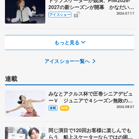
トップスケーターが競演、PIW2026-
2027の新シーズンが開幕 かなだいの
新作は『Sing Sing Sing』、PIWチー
2026.07.17
アイスショー
ムはシンクロナイズドスケーティング
を披露
もっと見る
アイスショー一覧へ
連載
みなとアクルス杯で圧巻シニアデビュ
ーＶ ジュニアで４シーズン無敗の島
田麻央
2026.08.07
連載
NEW
同じ演目で120回お客様に楽しんでも
らう 船上スケーターならではの困難