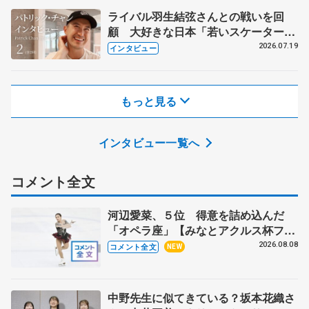
ライバル羽生結弦さんとの戦いを回
顧 大好きな日本「若いスケーターへ
知識を伝えたい」
2026.07.19
インタビュー
もっと見る
インタビュー一覧へ
コメント全文
河辺愛菜、５位 得意を詰め込んだ
「オペラ座」【みなとアクルス杯フリ
ー】
2026.08.08
コメント全文
NEW
中野先生に似てきている？坂本花織さ