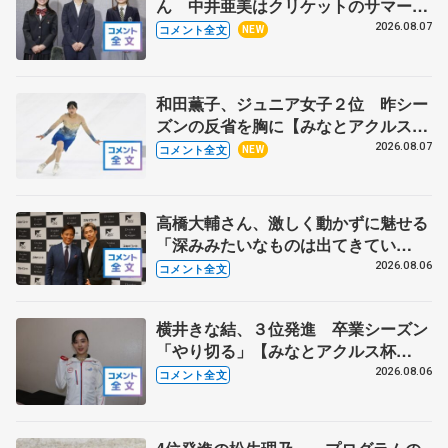
ん 中井亜美はクリケットのサマーキ
ャンプに 島田麻央はたくさん試合に
2026.08.07
コメント全文
NEW
出て国際大会へ【文部科学省スポーツ
表彰式】
和田薫子、ジュニア女子２位 昨シー
ズンの反省を胸に【みなとアクルス杯
フリー】
2026.08.07
コメント全文
NEW
高橋大輔さん、激しく動かずに魅せる
「深みみたいなものは出てきてい
る？」 〝兄さん〟と慕うレジェンド
2026.08.06
コメント全文
野村忠宏さんと和気あいあい
横井きな結、３位発進 卒業シーズン
「やり切る」【みなとアクルス杯
SP】
2026.08.06
コメント全文