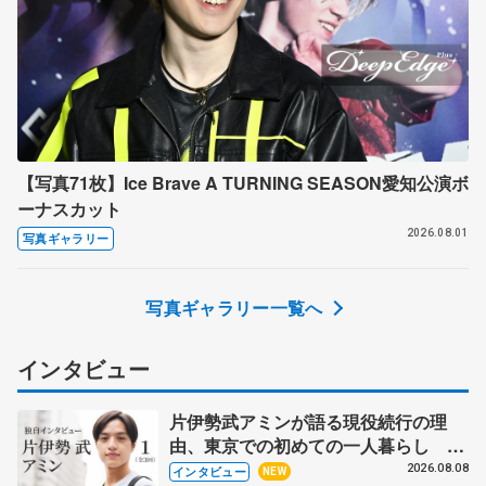
【写真71枚】Ice Brave A TURNING SEASON愛知公演ボ
ーナスカット
2026.08.01
写真ギャラリー
写真ギャラリー一覧へ
インタビュー
片伊勢武アミンが語る現役続行の理
由、東京での初めての一人暮らし 注
目スケーターの「今」に迫る
2026.08.08
インタビュー
NEW