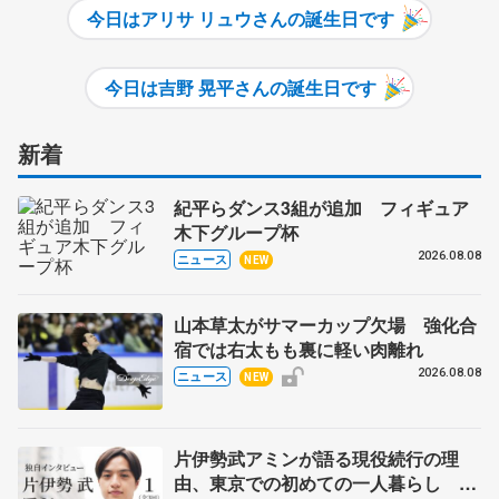
今日は
アリサ リュウさん
の誕生日です
今日は
吉野 晃平さん
の誕生日です
新着
紀平らダンス3組が追加 フィギュア
木下グループ杯
2026.08.08
ニュース
NEW
山本草太がサマーカップ欠場 強化合
宿では右太もも裏に軽い肉離れ
2026.08.08
ニュース
NEW
片伊勢武アミンが語る現役続行の理
由、東京での初めての一人暮らし 注