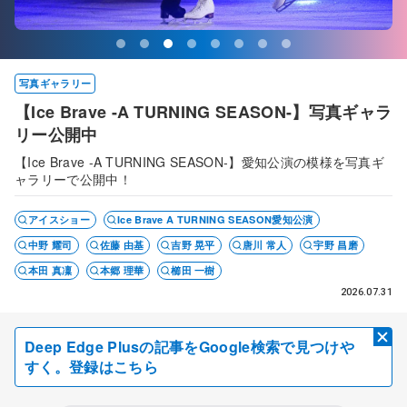
写真ギャラリー
片伊勢武アミンが語る現役続行の理由、東京での
夫が「思い出作りに」と後押しした海外同行がミ
【Ice Brave -A TURNING SEASON-】写真ギャラ
同じ演目で120回お客様に楽しんでもらう 影響あ
THE DESTINYボーナスカットを公開中！
浅田真央さん、インストラクター推薦の後見人は
シスメックス神戸アイスキャンパス開場1周年イベ
小塚崇彦さん「信夫先生みたいな先生になれた
初めての一人暮らし
ラノまで… 小林芳子さんのスケート人生
リー公開中
ったPIW前キャプテン松永さん
あの2人
ント ボーナスカット公開中！
ら」 インストラクター協会入会
ミラノ・コルティナ冬季五輪フィギュアスケートのペアで日本勢
初の金メダルを獲得した三浦璃来さんと木原龍一さんの「りくり
フィギュアスケート男子で昨シーズン全日本選手権9位と飛躍
日本スケート連盟フィギュア元強化部長の小林芳子さん
【Ice Brave -A TURNING SEASON-】愛知公演の模様を写真ギ
ロイヤル・カリビアン・クルーズ船内のアイスショーに出演して
フィギュアスケート女子で世界選手権を3度制し、2010年バンク
スケートリンク「シスメックス神戸アイスキャンパス」で開かれ
日本フィギュアスケーティングインストラクター協会
ゅう」が、初めてプロデュースしたアイスショー「THE
した片伊勢武アミン（22）=明治神宮外苑FSC=が、共同通信の
（70）と、スピードスケートの長森遥南選手（24）が7月10
ャラリーで公開中！
いる僕の日常について紹介する連載の第4回です。今回は、クル
ーバー冬季オリンピックで銀メダルを獲得した浅田真央さん
た開場1周年記念イベントの様子を写真ギャラリーで公開中！
（JFSIA）が7月6日まで横浜市内で開いた総会で、2010年バン
DESTINY」のリハーサルを一部公開した。（撮影は古橋遥南）
フィギュア専門サイト「Deep Edge Plus」の単独インタビュー
日、母校の親和中・女子高（神戸市灘区）で対談した。
ーズ船のショースケーターに興味を持った後輩スケーターの参考
（35）が、このほど日本フィギュアスケーティングインストラ
クーバー冬季オリンピック男子8位入賞で2011年大会銀メダリス
に応じた。
になるように、日頃の苦労や楽しいだけではない部分についても
クター協会（JFSIA）の正会員となった。
トの小塚崇彦さん（37）が正会員として承認された。
アイスショー
Ice Brave A TURNING SEASON愛知公演
書いてみようと思います。
中野 耀司
佐藤 由基
吉野 晃平
唐川 常人
宇野 昌磨
浅田さんは7月5、6日に横浜市内で開かれたJFSIAの総会に出
席。共同通信のフィギュアスケート専門サイト「Deep Edge
本田 真凜
本郷 理華
櫛田 一樹
Plus」の取材に応じ、新会員の抱負を語った。
2026.07.31
Deep Edge Plusの記事をGoogle検索で見つけや
すく。登録はこちら