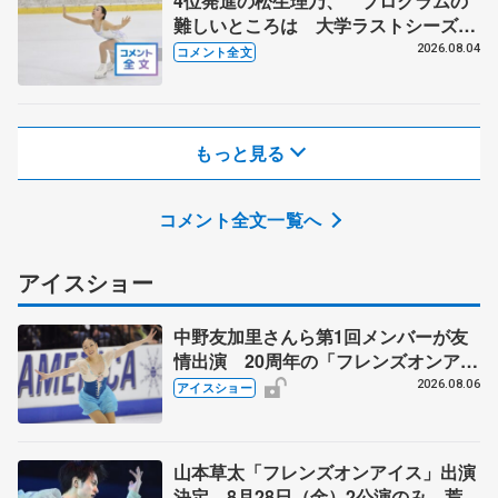
4位発進の松生理乃、 プログラムの
難しいところは 大学ラストシーズン
に思い 【みなとアクルス杯SP】
2026.08.04
コメント全文
もっと見る
コメント全文一覧へ
アイスショー
中野友加里さんら第1回メンバーが友
情出演 20周年の「フレンズオンアイ
ス」 宮本賢二さん、有川梨絵さん、
2026.08.06
アイスショー
田村岳斗さんも
山本草太「フレンズオンアイス」出演
決定 8月28日（金）2公演のみ 荒川