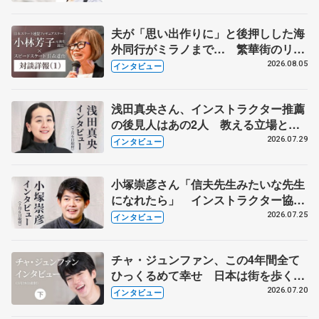
夫が「思い出作りに」と後押しした海
外同行がミラノまで… 繁華街のリン
クでは不良のお兄さんも味方に 小林
2026.08.05
インタビュー
芳子さんが振り返るスケート人生
浅田真央さん、インストラクター推薦
の後見人はあの2人 教える立場とし
て子どもたちに伝えていることは...
2026.07.29
インタビュー
小塚崇彦さん「信夫先生みたいな先生
になれたら」 インストラクター協会
入会で決意新たに
2026.07.25
インタビュー
チャ・ジュンファン、この4年間全て
ひっくるめて幸せ 日本は街を歩くだ
けでうれしい気分に
2026.07.20
インタビュー