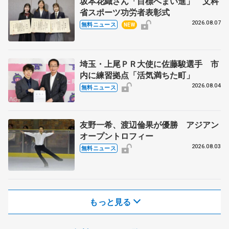
坂本花織さん「目標へまい進」 文科
省スポーツ功労者表彰式
2026.08.07
無料ニュース
NEW
埼玉・上尾ＰＲ大使に佐藤駿選手 市
内に練習拠点「活気満ちた町」
2026.08.04
無料ニュース
友野一希、渡辺倫果が優勝 アジアン
オープントロフィー
2026.08.03
無料ニュース
もっと見る