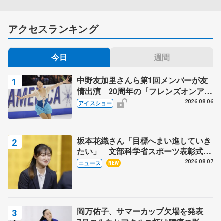
アクセスランキング
今日
週間
中野友加里さんら第1回メンバーが友
情出演 20周年の「フレンズオンアイ
ス」 宮本賢二さん、有川梨絵さん、
2026.08.06
アイスショー
田村岳斗さんも
坂本花織さん「目標へまい進していき
たい」 文部科学省スポーツ表彰式で
代表謝辞
2026.08.07
ニュース
NEW
岡万佑子、サマーカップ欠場を発表