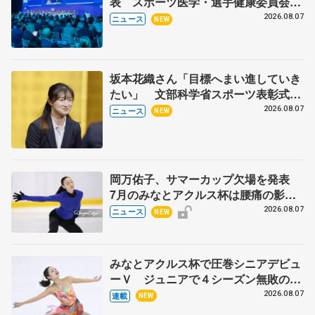
表 スポーツ医学・選手健康委員会メ
ンバーには土肥美智子氏
2026.08.07
ニュース
NEW
坂本花織さん「目標へまい進していき
たい」 文部科学省スポーツ表彰式で
代表謝辞
2026.08.07
ニュース
NEW
岡万佑子、サマーカップ欠場を発表
7月のみなとアクルス杯は腰痛の影響
で
2026.08.07
ニュース
NEW
みなとアクルス杯で圧巻シニアデビュ
ーＶ ジュニアで４シーズン無敗の島
田麻央
2026.08.07
連載
NEW