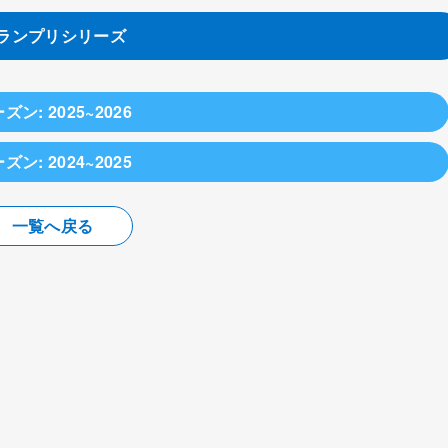
ランプリシリーズ
ズン: 2025~2026
2025年10月18日
ズン: 2024~2025
フランス大会
2024年10月19日
一覧へ戻る
子ショートプログラム
ケートアメリカ
78.00点
・ショートプログラム
77.79点
76.20点
73.37点
70.66点
71.03点
68.64点