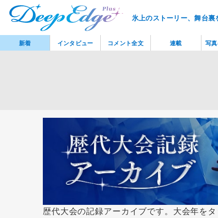
氷上のストーリー、舞台裏
新着
インタビュー
コメント全文
連載
写真
歴代大会の記録アーカイブです。大会年をタ