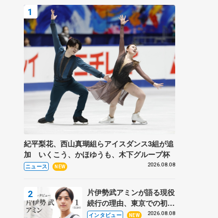
紀平梨花、西山真瑚組らアイスダンス3組が追
加 いくこう、かほゆうも、木下グループ杯
2026.08.08
ニュース
NEW
片伊勢武アミンが語る現役
続行の理由、東京での初め
ての一人暮らし 注目スケ
2026.08.08
インタビュー
NEW