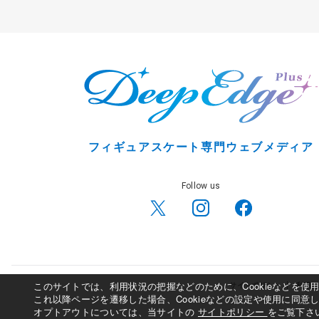
（7）
吉岡希
（法大）
（1）
三浦璃来、木原龍一
（木下グループ）
（1）
樋口新葉
（ノエビア）
（2）
ステラートデュデク、デシャン
（カナダ）
（2）
渡辺倫果
（三和建装・法大）
（3）
パブロワ、スビアチェンコ
フィギュアスケート専門ウェブメディア
（3）
レビト
（米国）
（ハンガリー）
（7）
青木祐奈
（ＭＦアカデミー）
Follow us
このサイトでは、利用状況の把握などのために、Cookieなどを
サイトポリシー
利用規
これ以降ページを遷移した場合、Cookieなどの設定や使用に同意
オプトアウトについては、当サイトの
サイトポリシー
をご覧下さ