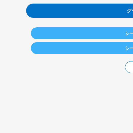
グ
シー
シー
▽女
ス
（1）
中井亜美
▽ペア
（ＴＯＫＩＯインカラミ）
（1）
三浦璃来、木原龍一
（2）
坂本花織
（シスメックス）
（木下グループ）
（3）
レビト
（米国）
（2）
カム、オシェイ
（米国）
（4）
住吉りをん
（3）
メテルキナ、ベルラワ
（オリエンタルバイオ・明大）