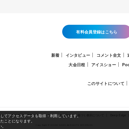
80.79点
▽ペア
▽女子
219.15点
（ショートプログラム79.44、フリー139.71）
196.93点
有料会員登録はこちら
（ショートプログラム66.12、フリー130.81）
197.66点
（74.26、123.40）
195.22点
（66.54、128.68）
新着
インタビュー
コメント全文
192.76点
（70.15、122.61）
194.83点
（68.43、126.40）
大会日程
アイスショー
Po
183.03点
（56.51、126.52）
このサイトについて
使用してアクセスデータを取得・利用しています。
約
利用者情報の外部送信について
特定商取引法に基づく表示について
Deep Edge
したことになります。
い。
Copy Right © KYODO NEWS All RIGHTS RESERVED.