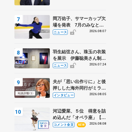
岡万佑子、サマーカップ欠
場を発表 7月のみなとア
クルス杯は腰痛の影響で
2026.08.07
ニュース
羽生結弦さん、珠玉の衣装
を展示 伊藤聡美さん制作
の一点もの、矢口亨さんが
2026.07.24
ニュース
撮影
夫が「思い出作りに」と後
押しした海外同行がミラノ
まで… 繁華街のリンクで
2026.08.05
インタビュー
は不良のお兄さんも味方
に 小林芳子さんが振り返
河辺愛菜、５位 得意を詰
るスケート人生
め込んだ「オペラ座」【み
なとアクルス杯フリー】
2026.08.08
コメント全文
NEW