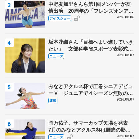
（ショートプログラム
中野友加里さんら第1回メンバーが友
167.54）
（明大）
92.97、フリー
情出演 20周年の「フレンズオンアイ
150.67）
ス」 宮本賢二さん、有川梨絵さん、
（2）
片伊勢
216.20点
2026.08.06
アイスショー
田村岳斗さんも
（関大）
（76.63、139.57）
（2）
中村
（同大）
218.66点
（74.25、144.41）
（3）
吉岡
（法大）
214.62点
坂本花織さん「目標へまい進していき
（71.00、143.62）
たい」 文部科学省スポーツ表彰式で
（3）
朝賀
（関大）
215.25点
代表謝辞
2026.08.07
ニュース
（74.57、140.68）
みなとアクルス杯で圧巻シニアデビュ
ーＶ ジュニアで４シーズン無敗の島
田麻央
2026.08.07
連載
岡万佑子、サマーカップ欠場を発表
7月のみなとアクルス杯は腰痛の影響
男子で優勝した佐藤駿（右から２人目）＝東京辰巳ア
フィギュアスケートの男子フリーで演技する佐藤駿
で
2026.08.07
ニュース
イスアリーナ