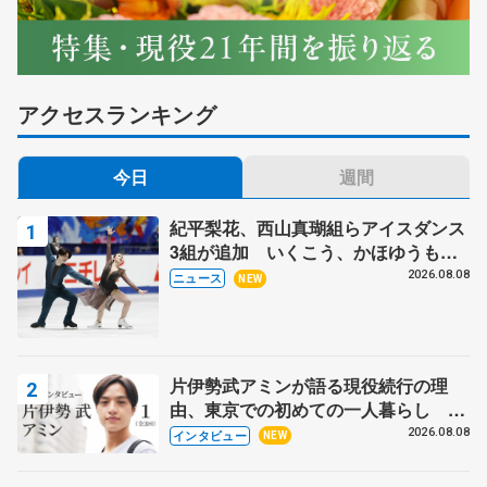
（中京大）
（62.43、131.97）
（岡山理大）
（62.89、124.72）
（3）
河辺
185.03点
（中京大）
（63.67、121.36）
アクセスランキング
今日
週間
紀平梨花、西山真瑚組らアイスダンス
3組が追加 いくこう、かほゆうも、
木下グループ杯
2026.08.08
ニュース
NEW
女子で優勝した住吉りをん。左は２位の江川マリア、
右は３位の河辺愛菜＝東京辰巳アイスアリーナ
フィギュアスケートの女子フリーで演技する住吉りを
ん＝小瀬スポーツ公園アイスアリーナ
▽男子
片伊勢武アミンが語る現役続行の理
由、東京での初めての一人暮らし 注
▽男子
（1）
佐藤駿
260.67点
目スケーターの「今」に迫る
2026.08.08
インタビュー
NEW
（ショートプログラム
（1）
佐藤駿
243.64点
（明大）
93.13、フリー