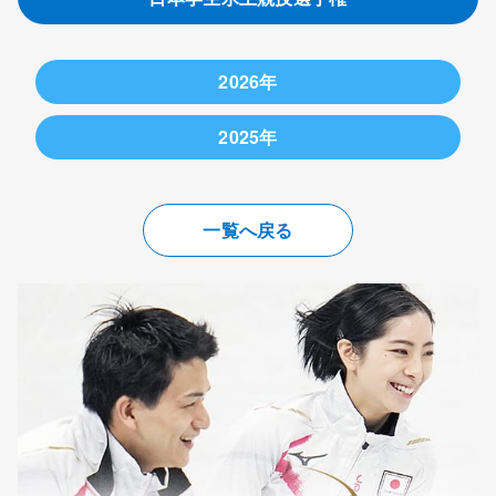
2026年
2026年1月10日
2025年
▽女子ショートプログラム
2025年1月6日
（1）
住吉りをん
72.91点
一覧へ戻る
▽女子ショートプログラム
（明大）
（1）
住吉りをん
64.40点
（2）
江川
（明大）
68.86点
（明大）
（3）
河辺
62.43点
（2）
河辺
63.67点
（中京大）
（中京大）
（3）
三宅
62.89点
▽男子ショートプログラム
（岡山理大）
（1）
佐藤駿
93.13点