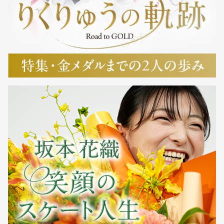
（明大）
▽男子ショートプログラム
（2）
片伊勢
76.63点
（1）
佐藤駿
92.97点
（関大）
（明大）
（3）
吉岡
（法大）
71.00点
（2）
片伊勢
75.10点
（関大）
2026年1月11日
（3）
朝賀
（関大）
74.57点
▽女子
2025年1月7日
（1）
住吉りをん
201.84点
（ショートプログラム
▽女子
（明大）
72.91、フリー
（1）
住吉りをん
128.93）
192.29点
（ショートプログラム
（2）
江川
（明大）
197.55点
（明大）
64.40、フリー
（68.86、128.69）
127.89）
（3）
河辺
194.40点
（2）
三宅
187.61点