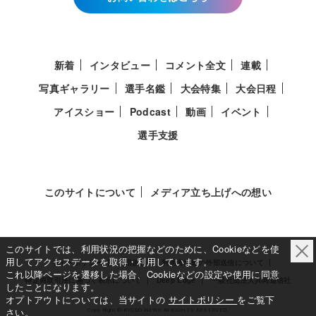
新着
インタビュー
コメント全文
連載
写真ギャラリー
選手名鑑
大会特集
大会日程
アイスショー
Podcast
動画
イベント
選手支援
このサイトについて
メディア立ち上げへの想い
このサイトでは、利用状況の把握などのために、Cookieなどを使
用してアクセスデータを取得・利用しています。
サイトポリシー
利用規約
利用者情報の外部送信について
これ以降ページを遷移した場合、Cookieなどの設定や使用に同意
特定商取引法に基づく表示について
Deep Edge
一般社団法人共同通信社
したことになります。
オプトアウトについては、当サイトの
サイトポリシー
をご覧下
さい。
Copy Right © KYODO NEWS All RIGHTS RESERVED.