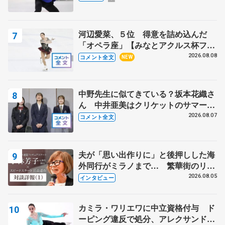
＝小瀬スポーツ公園アイスアリーナ
河辺愛菜、５位 得意を詰め込んだ
この大会の特集ページへ
「オペラ座」【みなとアクルス杯フリ
ー】
2026.08.08
コメント全文
NEW
中野先生に似てきている？坂本花織さ
ん 中井亜美はクリケットのサマーキ
ャンプに 島田麻央はたくさん試合に
2026.08.07
コメント全文
出て国際大会へ【文部科学省スポーツ
表彰式】
夫が「思い出作りに」と後押しした海
外同行がミラノまで… 繁華街のリン
クでは不良のお兄さんも味方に 小林
2026.08.05
インタビュー
芳子さんが振り返るスケート人生
カミラ・ワリエワに中立資格付与 ド
ーピング違反で処分、アレクサンド