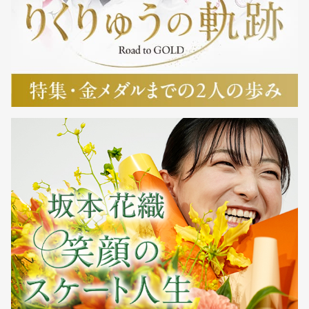
▽女子
▽女子
（1）
吉田けい
42.89点
（1）
工藤緒心
48.07点
（宮城・常盤
（青森・八戸
木学園）
工大一）
（2）
長沢
40.76点
（2）
藤原
42.46点
（岩手・盛岡
（青森・八戸
四）
学院光星）
（3）
藤原
40.24点
（3）
鷹山
39.46点
（青森・八戸
（青森・八戸
学院光星）
工大一）
▽男子
（1）
小山蒼斗
55.65点
（宮城・東