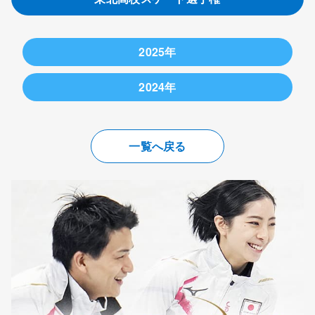
2025年
2025年11月8日
2024年
▽男子
2024年11月9日
（1）
小山蒼斗
55.65点
一覧へ戻る
▽男子
（宮城・東
（1）
北）
田名部飛至也
45.29点
（青森・八戸
（2）
田名部
45.00点
学院光星）
（青森・八戸
（2）
学院光星）
種市
29.92点
（青森・八戸
（3）
堀野
42.98点
西）
（青森・八戸
工大一）
（出場2人）