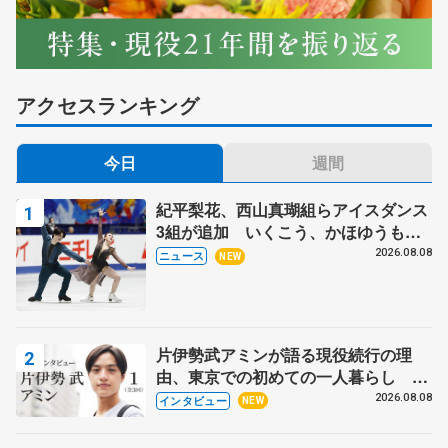
北）
（2）
田名部
45.00点
（青森・八戸
学院光星）
アクセスランキング
（3）
堀野
42.98点
今日
週間
（青森・八戸
工大一）
紀平梨花、西山真瑚組らアイスダンス
3組が追加 いくこう、かほゆうも、
▽女子
木下グループ杯
2026.08.08
ニュース
NEW
（1）
工藤緒心
48.07点
（青森・八戸
工大一）
片伊勢武アミンが語る現役続行の理
（2）
藤原
42.46点
由、東京での初めての一人暮らし 注
（青森・八戸
目スケーターの「今」に迫る
2026.08.08
インタビュー
NEW
学院光星）