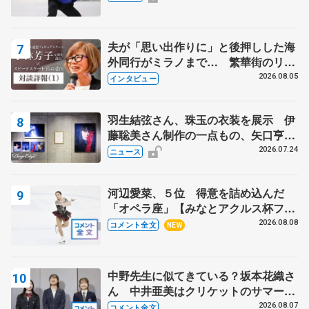
夫が「思い出作りに」と後押しした海
外同行がミラノまで… 繁華街のリン
クでは不良のお兄さんも味方に 小林
2026.08.05
インタビュー
芳子さんが振り返るスケート人生
羽生結弦さん、珠玉の衣装を展示 伊
藤聡美さん制作の一点もの、矢口亨さ
んが撮影
2026.07.24
ニュース
河辺愛菜、５位 得意を詰め込んだ
「オペラ座」【みなとアクルス杯フリ
ー】
2026.08.08
コメント全文
NEW
中野先生に似てきている？坂本花織さ
ん 中井亜美はクリケットのサマーキ
ャンプに 島田麻央はたくさん試合に
2026.08.07
コメント全文