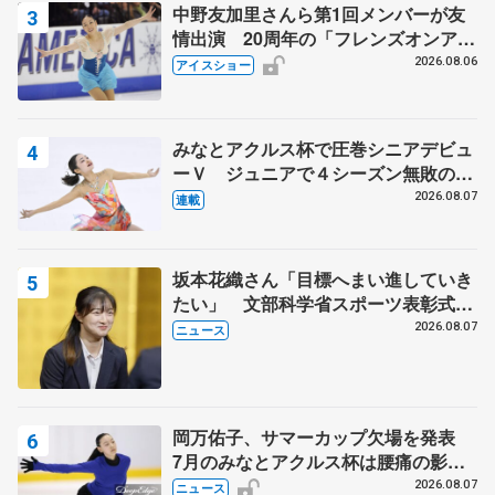
中野友加里さんら第1回メンバーが友
（3）
鷹山
39.46点
情出演 20周年の「フレンズオンアイ
（青森・八戸
ス」 宮本賢二さん、有川梨絵さん、
2026.08.06
アイスショー
工大一）
田村岳斗さんも
みなとアクルス杯で圧巻シニアデビュ
ーＶ ジュニアで４シーズン無敗の島
田麻央
2026.08.07
連載
坂本花織さん「目標へまい進していき
たい」 文部科学省スポーツ表彰式で
代表謝辞
2026.08.07
ニュース
岡万佑子、サマーカップ欠場を発表
7月のみなとアクルス杯は腰痛の影響
で
2026.08.07
ニュース