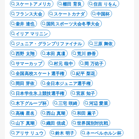
スケートアメリカ
櫛田 育良
住吉 りをん
フランス大会
スケートカナダ
中国杯
壷井 達也
国民スポーツ大会冬季大会
イリア マリニン
ジュニア・グランプリファイナル
三原 舞依
西野 太翔
本田 真凜
荒川 静香
サマーカップ
村元 哉中
岡 万佑子
全国高校スケート選手権
紀平 梨花
岡田 芽依
全日本ジュニア選手権
日本学生氷上競技選手権
宮原 知子
木下グループ杯
三宅 咲綺
河辺 愛菜
高橋 星名
西山 真瑚
和田 薫子
山下 真瑚
織田 信成
世界国別対抗戦
アリサ リュウ
鈴木 明子
ネーベルホルン杯