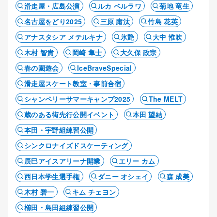
滑走屋・広島公演
ルカ ベルラワ
菊地 竜生
名古屋をどり2025
三原 庸汰
竹島 花英
アナスタシア メテルキナ
氷艶
大中 惟吹
木村 智貴
岡崎 隼士
大久保 政宗
春の園遊会
IceBraveSpecial
滑走屋スケート教室・事前合宿
シャンペリーサマーキャンプ2025
The MELT
蔵のある街先行公開イベント
本田 望結
本田・宇野組練習公開
シンクロナイズドスケーティング
辰巳アイスアリーナ開業
エリー カム
西日本学生選手権
ダニー オシェイ
森 成美
木村 碧一
キム チェヨン
櫛田・島田組練習公開