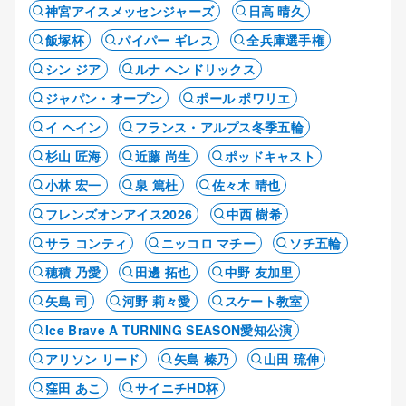
神宮アイスメッセンジャーズ
日高 晴久
飯塚杯
パイパー ギレス
全兵庫選手権
シン ジア
ルナ ヘンドリックス
ジャパン・オープン
ポール ポワリエ
イ ヘイン
フランス・アルプス冬季五輪
杉山 匠海
近藤 尚生
ポッドキャスト
小林 宏一
泉 篤杜
佐々木 晴也
フレンズオンアイス2026
中西 樹希
サラ コンティ
ニッコロ マチー
ソチ五輪
穂積 乃愛
田邊 拓也
中野 友加里
矢島 司
河野 莉々愛
スケート教室
Ice Brave A TURNING SEASON愛知公演
アリソン リード
矢島 榛乃
山田 琉伸
窪田 あこ
サイニチHD杯