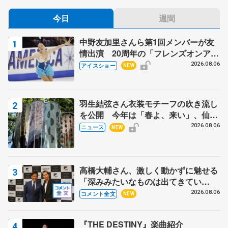
今日
週間
中野友加里さんら第1回メンバーが友
情出演 20周年の「フレンズオンアイ
ス」 宮本賢二さん、有川梨絵さん、
2026.08.06
アイスショー
NEW
田村岳斗さんも
羽生結弦さん衣装モチーフの吹き流し
を公開 今年は「春よ、来い」、仙台
の瑞鳳殿
2026.08.06
ニュース
NEW
高橋大輔さん、激しく動かずに魅せる
「深みみたいなものは出てきてい
る？」 〝兄さん〟と慕うレジェンド
2026.08.06
コメント全文
NEW
野村忠宏さんと和気あいあい
『THE DESTINY』楽曲紹介