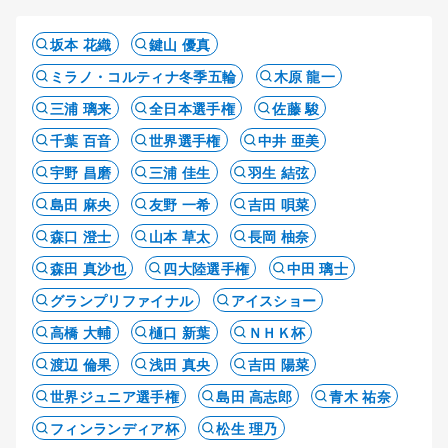
坂本 花織
鍵山 優真
ミラノ・コルティナ冬季五輪
木原 龍一
三浦 璃来
全日本選手権
佐藤 駿
千葉 百音
世界選手権
中井 亜美
宇野 昌磨
三浦 佳生
羽生 結弦
島田 麻央
友野 一希
吉田 唄菜
森口 澄士
山本 草太
長岡 柚奈
森田 真沙也
四大陸選手権
中田 璃士
グランプリファイナル
アイスショー
高橋 大輔
樋口 新葉
ＮＨＫ杯
渡辺 倫果
浅田 真央
吉田 陽菜
世界ジュニア選手権
島田 高志郎
青木 祐奈
フィンランディア杯
松生 理乃