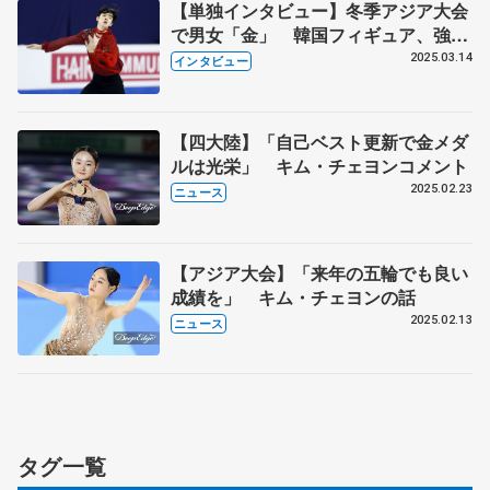
【単独インタビュー】冬季アジア大会
で男女「金」 韓国フィギュア、強さ
の理由とは？ スケート連盟会長「日
2025.03.14
インタビュー
本見習って一緒に発展を」
【四大陸】「自己ベスト更新で金メダ
ルは光栄」 キム・チェヨンコメント
2025.02.23
ニュース
【アジア大会】「来年の五輪でも良い
成績を」 キム・チェヨンの話
2025.02.13
ニュース
タグ一覧