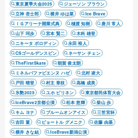
東京夏季大会2025
ジェーソン ブラウン
立神 杏士郎
横井 ゆは菜
Ice Brave
ＩＧアリーナ開業式典
樋渡 知樹
唐川 常人
山下 珂歩
宮本 賢二
木科 雄登
ニキータ ボロディン
永田 裕人
CSゴールデンスピン
ネーサン チェン
TheFirstSkate
朝賀 俊太朗
ミネルバファビエンヌ ハゼ
北村 凌大
戸田 晴登
村主 章枝
高橋 成美
氷艶2025
ユホ ピリネン
東京都民体育大会
IceBrave2京都公演
松本 悠輝
柴山 歩
キム ヨナ
ブルームオンアイス
三笠宮杯
吉田 菫
ピョートル グメニク
佐藤 由基
横井 きな結
IceBrave新潟公演