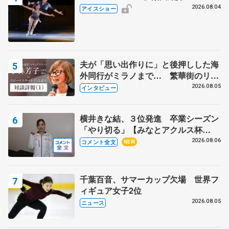
2026.08.04
アイスショー
夫が「思い出作りに」と後押しした海
外同行がミラノまで… 繁華街のリン
クでは不良のお兄さんも味方に 小林
2026.08.05
インタビュー
芳子さんが振り返るスケート人生
横井きな結、３位発進 卒業シーズン
「やり切る」【みなとアクルス杯
SP】
2026.08.06
コメント全文
NEW
千葉百音、サマーカップ欠場 世界フ
ィギュア女子2位
2026.08.05
ニュース