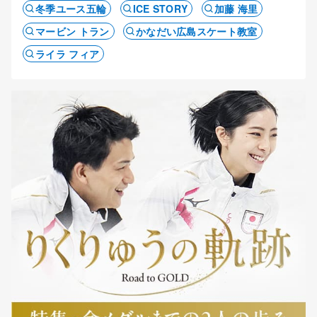
冬季ユース五輪
ICE STORY
加藤 海里
マービン トラン
かなだい広島スケート教室
ライラ フィア