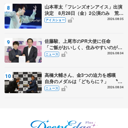
山本草太「フレンズオンアイス」出演
決定 8月28日（金）2公演のみ 荒川
静香さんプロデュース、20周年のアイ
2026.08.05
アイスショー
スショー
佐藤駿、上尾市のPR大使に任命
「ご飯がおいしく、住みやすいのが魅
力」
2026.08.04
ニュース
高橋大輔さん、金3つの迫力を感嘆
自身のメダルは「どちらに？」 〝リ
ス兄弟〟オリンピック3連覇の野村忠
2026.08.04
ニュース
宏さんと対談