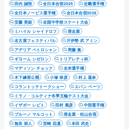
田内 誠悟
全日本合宿2025
近畿選手権
全日本ノービス選手権
全日本合宿2026
安藤 美姫
全国中学校スケート大会
ミハイル シャイドロフ
滑走屋
名古屋フェスティバル
片伊勢 武 アミン
アデリア ペトロシャン
周藤 集
ギヨーム シゼロン
トリアレティ杯
マディソン チョック
全米選手権
木下練習公開
小塚 崇彦
村上 遥奈
コラントッテトークショー
エバン ベーツ
ミラノ・コルティナ冬季五輪テスト大会
イザボー レビト
田村 篤彦
中部選手権
ブルーノ マルコット
滑走屋・松山合宿
無良 崇人
宮崎 花凜
本田 武史