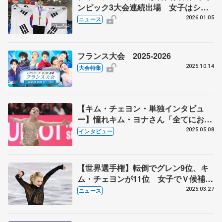
ンピック3大会連続出場 女子はシ
ン・ジア、イ・ヘイン
2026.01.05
ニュース
フランス大会 2025-2026
2025.10.14
大会特集
【キム・チェヨン・単独インタビュ
ー】憧れキム・ヨナさん「全てにおい
て完璧」 羽生結弦さん「バラード第
2025.05.08
インタビュー
1番」好き アジア大会金で「フォロ
ワー増えた」
【世界選手権】転倒でグレン9位、キ
ム・チェヨンが11位 女子でＶ候補の
出遅れ相次ぐ
2025.03.27
ニュース