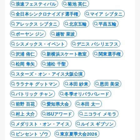
浪速フェスティバル
菊池 英仁
全日本シンクロナイズド選手権
マイア シブタニ
アレックス シブタニ
北京五輪
平昌五輪
ボーヤン ジン
越智 菜波
シスメックス・イベント
デニス バシリエフス
沢浦 侑仁
新横浜スケート教室
関東選手権
松岡 隼矢
浦松 千聖
スターズ・オン・アイス大阪公演
ララナキ グットマン
本田 紗来
恩田 美栄
パトリック チャン
冬季オリパラパレード
前野 百花
愛知県大会
本田 太一
村上 大介
ISUアワード
ニコライ メモラ
メダリスト・オン・アイス
ルイス ギブソン
ビンセント ゾウ
東京夏季大会2026