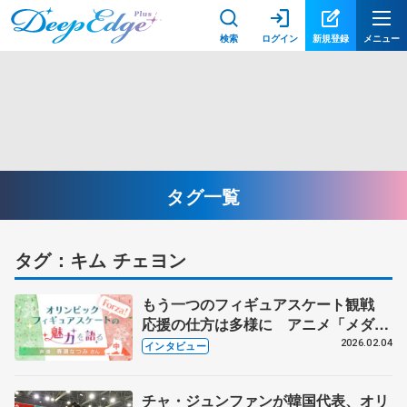
検索
ログイン
新規登録
メニュー
タグ一覧
タグ：キム チェヨン
もう一つのフィギュアスケート観戦
応援の仕方は多様に アニメ「メダリ
スト」の声優・春瀬なつみさんに聞く
2026.02.04
インタビュー
【中】
チャ・ジュンファンが韓国代表、オリ