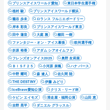
プリンスアイスワールド愛知
東日本学生選手権
植村 駿
プリンスアイスワールド横浜
籠谷 歩未
ロランス フルニエボードリー
岸本 彩良
プリンスアイスワールド東京
田中 蓮音
大庭 雅
櫛田 一樹
ファンタジー・オン・アイス幕張
欧州選手権
折原 裕香
アダム シアオイムファ
フレンズオンアイス2025
奥野 友莉菜
ＢＩＳＦ２５
小河原 泉颯
ハナ バース
中野 耀司
森 遼人
佐久間 陸
THE DESTINY
伊藤 みどり
IceBrave愛知公演
クリス・リード杯
ケビン エイモズ
滑走屋・福岡公演
山田 恵
吉野 晃平
ダニエル グラッスル