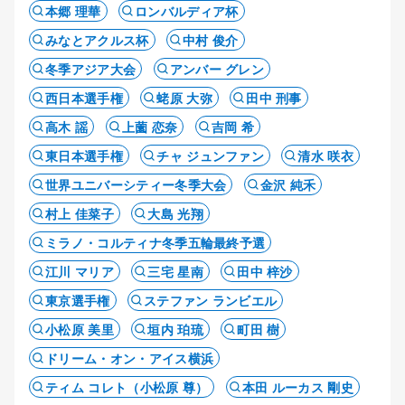
本郷 理華
ロンバルディア杯
みなとアクルス杯
中村 俊介
冬季アジア大会
アンバー グレン
西日本選手権
蛯原 大弥
田中 刑事
高木 謡
上薗 恋奈
吉岡 希
東日本選手権
チャ ジュンファン
清水 咲衣
世界ユニバーシティー冬季大会
金沢 純禾
村上 佳菜子
大島 光翔
ミラノ・コルティナ冬季五輪最終予選
江川 マリア
三宅 星南
田中 梓沙
東京選手権
ステファン ランビエル
小松原 美里
垣内 珀琉
町田 樹
ドリーム・オン・アイス横浜
ティム コレト（小松原 尊）
本田 ルーカス 剛史