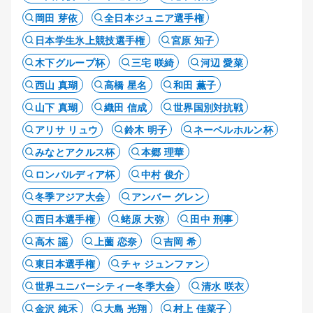
岡田 芽依
全日本ジュニア選手権
日本学生氷上競技選手権
宮原 知子
木下グループ杯
三宅 咲綺
河辺 愛菜
西山 真瑚
高橋 星名
和田 薫子
山下 真瑚
織田 信成
世界国別対抗戦
アリサ リュウ
鈴木 明子
ネーベルホルン杯
みなとアクルス杯
本郷 理華
ロンバルディア杯
中村 俊介
冬季アジア大会
アンバー グレン
西日本選手権
蛯原 大弥
田中 刑事
高木 謡
上薗 恋奈
吉岡 希
東日本選手権
チャ ジュンファン
世界ユニバーシティー冬季大会
清水 咲衣
金沢 純禾
大島 光翔
村上 佳菜子