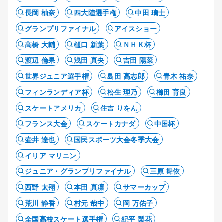
長岡 柚奈
四大陸選手権
中田 璃士
グランプリファイナル
アイスショー
高橋 大輔
樋口 新葉
ＮＨＫ杯
渡辺 倫果
浅田 真央
吉田 陽菜
世界ジュニア選手権
島田 高志郎
青木 祐奈
フィンランディア杯
松生 理乃
櫛田 育良
スケートアメリカ
住吉 りをん
フランス大会
スケートカナダ
中国杯
壷井 達也
国民スポーツ大会冬季大会
イリア マリニン
ジュニア・グランプリファイナル
三原 舞依
西野 太翔
本田 真凜
サマーカップ
荒川 静香
村元 哉中
岡 万佑子
全国高校スケート選手権
紀平 梨花