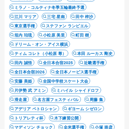
ミラノ・コルティナ冬季五輪最終予選
江川 マリア
三宅 星南
田中 梓沙
東京選手権
ステファン ランビエル
垣内 珀琉
小松原 美里
町田 樹
ドリーム・オン・アイス横浜
ティム コレト（小松原 尊）
本田 ルーカス 剛史
田内 誠悟
全日本合宿2025
近畿選手権
全日本合宿2026
全日本ノービス選手権
安藤 美姫
全国中学校スケート大会
片伊勢 武 アミン
ミハイル シャイドロフ
滑走屋
名古屋フェスティバル
周藤 集
アデリア ペトロシャン
ギヨーム シゼロン
トリアレティ杯
木下練習公開
マディソン チョック
全米選手権
小塚 崇彦