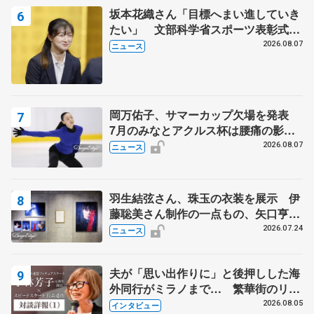
坂本花織さん「目標へまい進していき
たい」 文部科学省スポーツ表彰式で
代表謝辞
2026.08.07
ニュース
岡万佑子、サマーカップ欠場を発表
7月のみなとアクルス杯は腰痛の影響
で
2026.08.07
ニュース
羽生結弦さん、珠玉の衣装を展示 伊
藤聡美さん制作の一点もの、矢口亨さ
んが撮影
2026.07.24
ニュース
夫が「思い出作りに」と後押しした海
外同行がミラノまで… 繁華街のリン
クでは不良のお兄さんも味方に 小林
2026.08.05
インタビュー