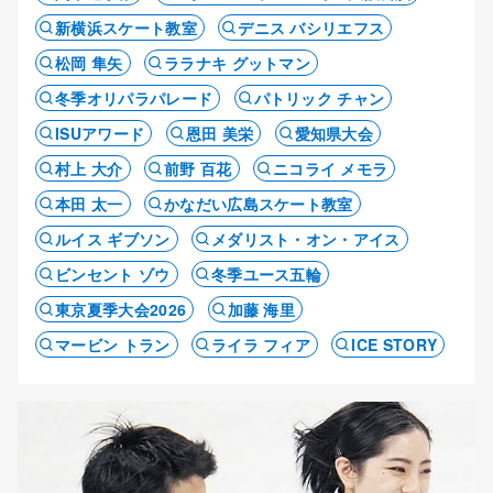
新横浜スケート教室
デニス バシリエフス
松岡 隼矢
ララナキ グットマン
冬季オリパラパレード
パトリック チャン
ISUアワード
恩田 美栄
愛知県大会
村上 大介
前野 百花
ニコライ メモラ
本田 太一
かなだい広島スケート教室
ルイス ギブソン
メダリスト・オン・アイス
ビンセント ゾウ
冬季ユース五輪
東京夏季大会2026
加藤 海里
マービン トラン
ライラ フィア
ICE STORY