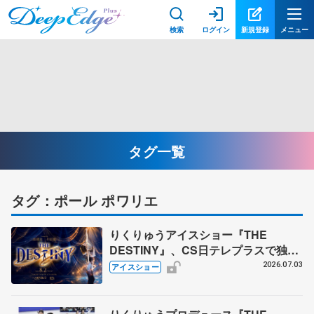
検索
ログイン
新規登録
メニュー
タグ一覧
タグ：ポール ポワリエ
りくりゅうアイスショー『THE
DESTINY』、CS日テレプラスで独占
生放送 8月2日午後1時から
2026.07.03
アイスショー