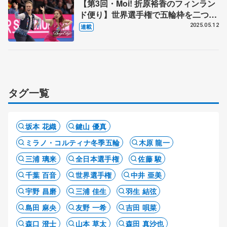
【第3回・Moi! 折原裕香のフィンラン
ド便り】世界選手権で五輪枠を二つ確
保 出るにはフィンランド国籍必要
2025.05.12
連載
「正直間に合うか見通し立たず」
タグ一覧
坂本 花織
鍵山 優真
ミラノ・コルティナ冬季五輪
木原 龍一
三浦 璃来
全日本選手権
佐藤 駿
千葉 百音
世界選手権
中井 亜美
宇野 昌磨
三浦 佳生
羽生 結弦
島田 麻央
友野 一希
吉田 唄菜
森口 澄士
山本 草太
森田 真沙也