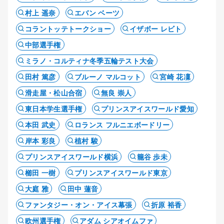
村上 遥奈
エバン ベーツ
コラントッテトークショー
イザボー レビト
中部選手権
ミラノ・コルティナ冬季五輪テスト大会
田村 篤彦
ブルーノ マルコット
宮崎 花凜
滑走屋・松山合宿
無良 崇人
東日本学生選手権
プリンスアイスワールド愛知
本田 武史
ロランス フルニエボードリー
岸本 彩良
植村 駿
プリンスアイスワールド横浜
籠谷 歩未
櫛田 一樹
プリンスアイスワールド東京
大庭 雅
田中 蓮音
ファンタジー・オン・アイス幕張
折原 裕香
欧州選手権
アダム シアオイムファ