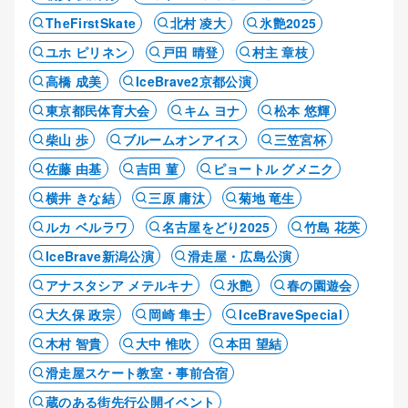
TheFirstSkate
北村 凌大
氷艶2025
ユホ ピリネン
戸田 晴登
村主 章枝
高橋 成美
IceBrave2京都公演
東京都民体育大会
キム ヨナ
松本 悠輝
柴山 歩
ブルームオンアイス
三笠宮杯
佐藤 由基
吉田 菫
ピョートル グメニク
横井 きな結
三原 庸汰
菊地 竜生
ルカ ベルラワ
名古屋をどり2025
竹島 花英
IceBrave新潟公演
滑走屋・広島公演
アナスタシア メテルキナ
氷艶
春の園遊会
大久保 政宗
岡崎 隼士
IceBraveSpecial
木村 智貴
大中 惟吹
本田 望結
滑走屋スケート教室・事前合宿
蔵のある街先行公開イベント