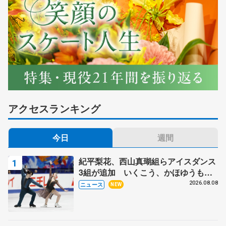
アクセスランキング
今日
週間
紀平梨花、西山真瑚組らアイスダンス
3組が追加 いくこう、かほゆうも、
木下グループ杯
2026.08.08
ニュース
NEW