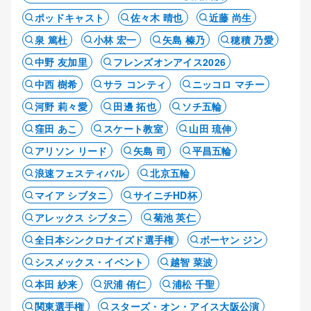
ポッドキャスト
佐々木 晴也
近藤 尚生
泉 篤杜
小林 宏一
矢島 榛乃
穂積 乃愛
中野 友加里
フレンズオンアイス2026
中西 樹希
サラ コンティ
ニッコロ マチー
河野 莉々愛
田邊 拓也
ソチ五輪
窪田 あこ
スケート教室
山田 琉伸
アリソン リード
矢島 司
平昌五輪
浪速フェスティバル
北京五輪
マイア シブタニ
サイニチHD杯
アレックス シブタニ
菊池 英仁
全日本シンクロナイズド選手権
ボーヤン ジン
シスメックス・イベント
越智 菜波
本田 紗来
沢浦 侑仁
浦松 千聖
関東選手権
スターズ・オン・アイス大阪公演