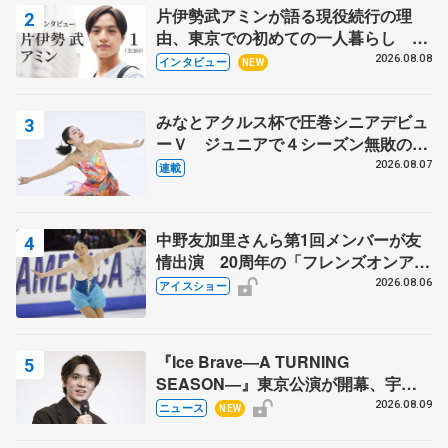
片伊勢武アミンが語る現役続行の理
由、東京での初めての一人暮らし 注
目スケーターの「今」に迫る
2026.08.08
インタビュー
NEW
みなとアクルス杯で圧巻シニアデビュ
ーＶ ジュニアで４シーズン無敗の島
田麻央
2026.08.07
連載
中野友加里さんら第1回メンバーが友
情出演 20周年の「フレンズオンアイ
ス」 宮本賢二さん、有川梨絵さん、
2026.08.06
アイスショー
田村岳斗さんも
『Ice Brave―A TURNING
SEASON―』東京公演が開幕、宇野
昌磨の『Ice Brave』にかける思いを
2026.08.09
ニュース
NEW
知る記事 5選