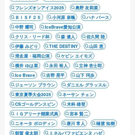
フレンズオンアイス2025
奥野 友莉菜
ＢＩＳＦ２５
小河原 泉颯
ハナ バース
中野 耀司
IceBrave愛知公演
クリス・リード杯
森 遼人
佐久間 陸
伊藤 みどり
THE DESTINY
山田 恵
滑走屋・福岡公演
ケビン エイモズ
横井 ゆは菜
永田 裕人
立神 杏士郎
Ice Brave
吉野 晃平
山下 珂歩
ジェーソン ブラウン
ダニエル グラッスル
東京夏季大会2025
ネーサン チェン
CSゴールデンスピン
木科 雄登
ＩＧアリーナ開業式典
宮本 賢二
ニキータ ボロディン
唐川 常人
樋渡 知樹
朝賀 俊太朗
ミネルバファビエンヌ ハゼ