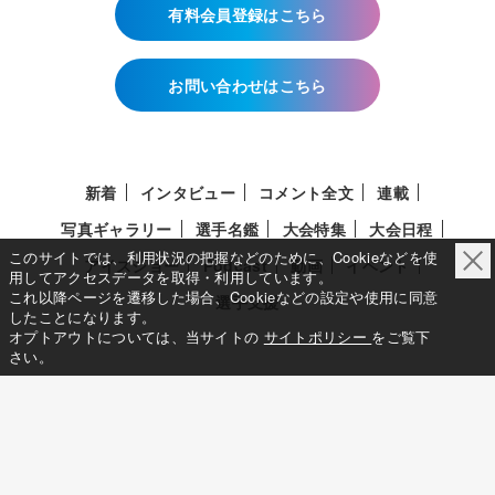
有料会員登録はこちら
お問い合わせはこちら
新着
インタビュー
コメント全文
連載
写真ギャラリー
選手名鑑
大会特集
大会日程
このサイトでは、利用状況の把握などのために、Cookieなどを使
アイスショー
Podcast
動画
イベント
用してアクセスデータを取得・利用しています。
これ以降ページを遷移した場合、Cookieなどの設定や使用に同意
選手支援
したことになります。
オプトアウトについては、当サイトの
サイトポリシー
をご覧下
さい。
このサイトについて
メディア立ち上げへの想い