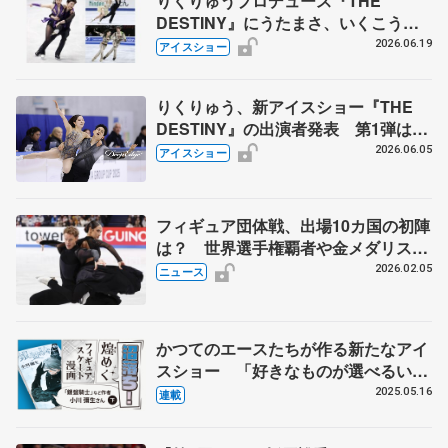
りくりゅうプロデュース『THE
DESTINY』にうたまさ、いくこう、
チームココ 第2弾出演スケーター発
2026.06.19
アイスショー
表
りくりゅう、新アイスショー『THE
DESTINY』の出演者発表 第1弾は海
外トップスケーターが勢ぞろい
2026.06.05
アイスショー
フィギュア団体戦、出場10カ国の初陣
は？ 世界選手権覇者や金メダリス
ト…実力者ぞろい
2026.02.05
ニュース
かつてのエースたちが作る新たなアイ
スショー 「好きなものが選べるいい
時代」、「きみはペット」の作者イン
2025.05.16
連載
タビュー