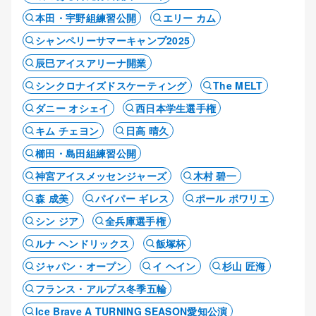
本田・宇野組練習公開
エリー カム
シャンペリーサマーキャンプ2025
辰巳アイスアリーナ開業
シンクロナイズドスケーティング
The MELT
ダニー オシェイ
西日本学生選手権
キム チェヨン
日高 晴久
櫛田・島田組練習公開
神宮アイスメッセンジャーズ
木村 碧一
森 成美
パイパー ギレス
ポール ポワリエ
シン ジア
全兵庫選手権
ルナ ヘンドリックス
飯塚杯
ジャパン・オープン
イ ヘイン
杉山 匠海
フランス・アルプス冬季五輪
Ice Brave A TURNING SEASON愛知公演