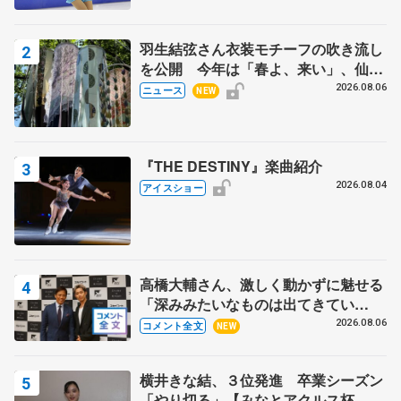
羽生結弦さん衣装モチーフの吹き流し
を公開 今年は「春よ、来い」、仙台
の瑞鳳殿
2026.08.06
ニュース
NEW
『THE DESTINY』楽曲紹介
2026.08.04
アイスショー
高橋大輔さん、激しく動かずに魅せる
「深みみたいなものは出てきてい
る？」 〝兄さん〟と慕うレジェンド
2026.08.06
コメント全文
NEW
野村忠宏さんと和気あいあい
横井きな結、３位発進 卒業シーズン
「やり切る」【みなとアクルス杯