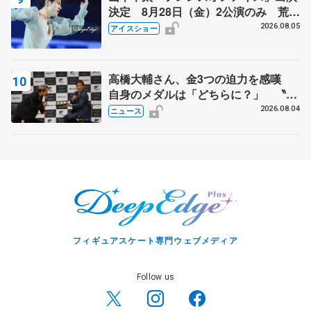
決定 8月28日（金）2公演のみ 荒川
静香さんプロデュース、20周年のアイ
2026.08.05
アイスショー
スショー
高橋大輔さん、金3つの迫力を感嘆
自身のメダルは「どちらに？」 〝リ
ス兄弟〟オリンピック3連覇の野村忠
2026.08.04
ニュース
宏さんと対談
フィギュアスケート専門ウェブメディア
Follow us