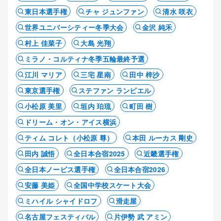
東日本選手権
チャ ジュンファン
清水 咲衣
世界ユニバーシティー冬季大会
金沢 純禾
村上 佳菜子
大島 光翔
ミラノ・コルティナ冬季五輪最終予選
江川 マリア
三宅 星南
田中 梓沙
東京選手権
ステファン ランビエル
小松原 美里
垣内 珀琉
町田 樹
ドリーム・オン・アイス横浜
ティム コレト（小松原 尊）
本田 ルーカス 剛史
田内 誠悟
全日本合宿2025
近畿選手権
全日本ノービス選手権
全日本合宿2026
安藤 美姫
全国中学校スケート大会
ミハイル シャイドロフ
滑走屋
名古屋フェスティバル
片伊勢 武 アミン