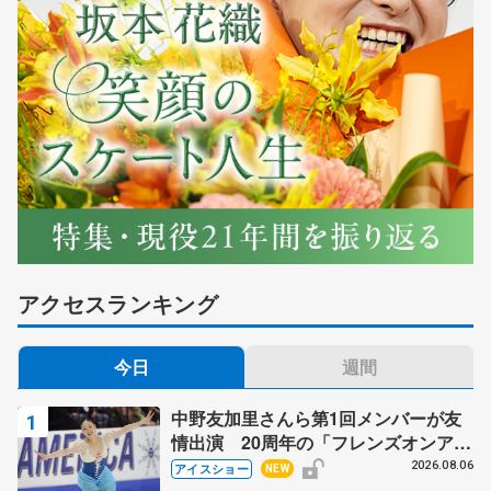
アクセスランキング
今日
週間
中野友加里さんら第1回メンバーが友
情出演 20周年の「フレンズオンアイ
ス」 宮本賢二さん、有川梨絵さん、
2026.08.06
アイスショー
NEW
田村岳斗さんも