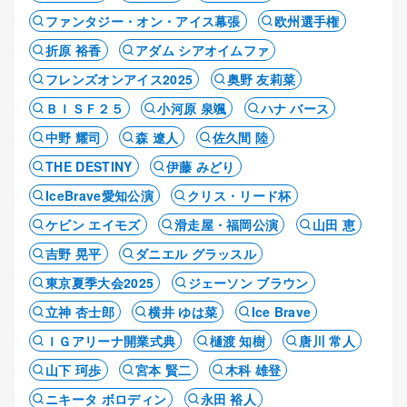
ファンタジー・オン・アイス幕張
欧州選手権
折原 裕香
アダム シアオイムファ
フレンズオンアイス2025
奥野 友莉菜
ＢＩＳＦ２５
小河原 泉颯
ハナ バース
中野 耀司
森 遼人
佐久間 陸
THE DESTINY
伊藤 みどり
IceBrave愛知公演
クリス・リード杯
ケビン エイモズ
滑走屋・福岡公演
山田 恵
吉野 晃平
ダニエル グラッスル
東京夏季大会2025
ジェーソン ブラウン
立神 杏士郎
横井 ゆは菜
Ice Brave
ＩＧアリーナ開業式典
樋渡 知樹
唐川 常人
山下 珂歩
宮本 賢二
木科 雄登
ニキータ ボロディン
永田 裕人