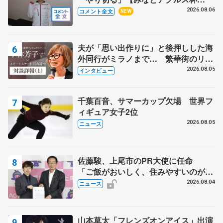
SP】
2026.08.06
コメント全文
NEW
夫が「思い出作りに」と後押しした海
外同行がミラノまで… 繁華街のリン
クでは不良のお兄さんも味方に 小林
2026.08.05
インタビュー
芳子さんが振り返るスケート人生
千葉百音、サマーカップ欠場 世界フ
ィギュア女子2位
2026.08.05
ニュース
佐藤駿、上尾市のPR大使に任命
「ご飯がおいしく、住みやすいのが魅
力」
2026.08.04
ニュース
山本草太「フレンズオンアイス」出演