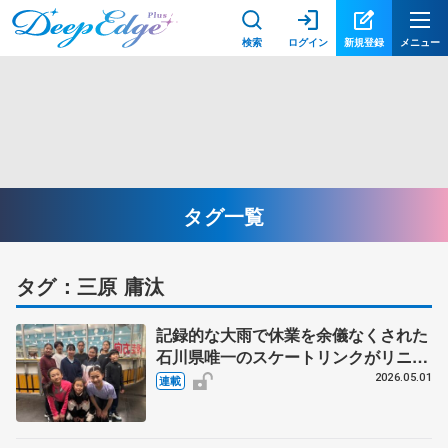
検索
ログイン
新規登録
メニュー
タグ一覧
タグ：三原 庸汰
記録的な大雨で休業を余儀なくされた
石川県唯一のスケートリンクがリニュ
ーアル 再開を待ちわびた選手がかみ
2026.05.01
連載
しめる「ホームリンクの安心感」