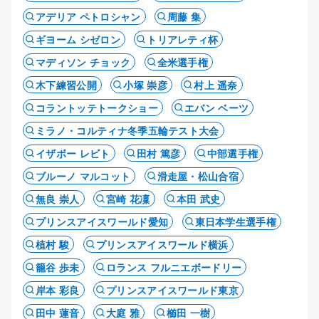
アデリア ペトロシャン
周藤 集
ギヨーム シゼロン
トリアレティ杯
マディソン チョック
全米選手権
木下練習公開
小塚 崇彦
村上 遥奈
コラントッテトークショー
エバン ベーツ
ミラノ・コルティナ冬季五輪テスト大会
イザボー レビト
田村 篤彦
中部選手権
ブルーノ マルコット
滑走屋・松山合宿
無良 崇人
宮崎 花凜
本田 武史
プリンスアイスワールド愛知
東日本学生選手権
植村 駿
プリンスアイスワールド横浜
籠谷 歩未
ロランス フルニエボードリー
岸本 彩良
プリンスアイスワールド東京
田中 蓮音
大庭 雅
櫛田 一樹