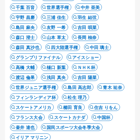
千葉 百音
世界選手権
中井 亜美
宇野 昌磨
三浦 佳生
羽生 結弦
島田 麻央
友野 一希
吉田 唄菜
森口 澄士
山本 草太
長岡 柚奈
森田 真沙也
四大陸選手権
中田 璃士
グランプリファイナル
アイスショー
高橋 大輔
樋口 新葉
ＮＨＫ杯
渡辺 倫果
浅田 真央
吉田 陽菜
世界ジュニア選手権
島田 高志郎
青木 祐奈
フィンランディア杯
松生 理乃
スケートアメリカ
櫛田 育良
住吉 りをん
フランス大会
スケートカナダ
中国杯
壷井 達也
国民スポーツ大会冬季大会
イリア マリニン