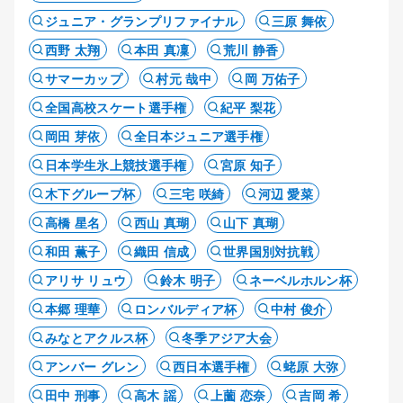
ジュニア・グランプリファイナル
三原 舞依
西野 太翔
本田 真凜
荒川 静香
サマーカップ
村元 哉中
岡 万佑子
全国高校スケート選手権
紀平 梨花
岡田 芽依
全日本ジュニア選手権
日本学生氷上競技選手権
宮原 知子
木下グループ杯
三宅 咲綺
河辺 愛菜
高橋 星名
西山 真瑚
山下 真瑚
和田 薫子
織田 信成
世界国別対抗戦
アリサ リュウ
鈴木 明子
ネーベルホルン杯
本郷 理華
ロンバルディア杯
中村 俊介
みなとアクルス杯
冬季アジア大会
アンバー グレン
西日本選手権
蛯原 大弥
田中 刑事
高木 謡
上薗 恋奈
吉岡 希