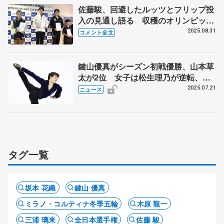
佐藤駿、回避したルッツとフリップ投
入の見通し語る 収穫のオリンピック
シーズン初戦優勝【MGC三菱ガス化
2025.08.31
コメント全文
学アイスアリーナトロフィー男子フリ
ー後】
鍵山優真がシーズン初戦優勝、山本草
太が2位 女子は松生理乃が逆転、ジ
ュニア男子は高橋星名V みなとアク
2025.07.21
ニュース
ルス杯
タグ一覧
坂本 花織
鍵山 優真
ミラノ・コルティナ冬季五輪
木原 龍一
三浦 璃来
全日本選手権
佐藤 駿