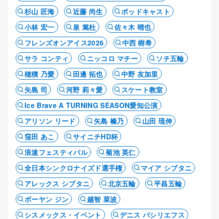
杉山 匠海
近藤 尚生
ポッドキャスト
小林 宏一
泉 篤杜
佐々木 晴也
フレンズオンアイス2026
中西 樹希
サラ コンティ
ニッコロ マチー
ソチ五輪
穂積 乃愛
田邊 拓也
中野 友加里
矢島 司
河野 莉々愛
スケート教室
Ice Brave A TURNING SEASON愛知公演
アリソン リード
矢島 榛乃
山田 琉伸
窪田 あこ
サイニチHD杯
浪速フェスティバル
菊池 英仁
全日本シンクロナイズド選手権
マイア シブタニ
アレックス シブタニ
北京五輪
平昌五輪
ボーヤン ジン
越智 菜波
シスメックス・イベント
デニス バシリエフス