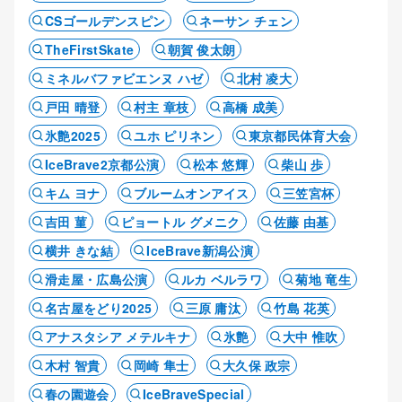
CSゴールデンスピン
ネーサン チェン
TheFirstSkate
朝賀 俊太朗
ミネルバファビエンヌ ハゼ
北村 凌大
戸田 晴登
村主 章枝
高橋 成美
氷艶2025
ユホ ピリネン
東京都民体育大会
IceBrave2京都公演
松本 悠輝
柴山 歩
キム ヨナ
ブルームオンアイス
三笠宮杯
吉田 菫
ピョートル グメニク
佐藤 由基
横井 きな結
IceBrave新潟公演
滑走屋・広島公演
ルカ ベルラワ
菊地 竜生
名古屋をどり2025
三原 庸汰
竹島 花英
アナスタシア メテルキナ
氷艶
大中 惟吹
木村 智貴
岡崎 隼士
大久保 政宗
春の園遊会
IceBraveSpecial