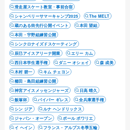
滑走屋スケート教室・事前合宿
シャンペリーサマーキャンプ2025
The MELT
蔵のある街先行公開イベント
本田 望結
本田・宇野組練習公開
シンクロナイズドスケーティング
辰巳アイスアリーナ開業
エリー カム
西日本学生選手権
ダニー オシェイ
森 成美
木村 碧一
キム チェヨン
櫛田・島田組練習公開
神宮アイスメッセンジャーズ
日高 晴久
飯塚杯
パイパー ギレス
全兵庫選手権
シン ジア
ルナ ヘンドリックス
ジャパン・オープン
ポール ポワリエ
イ ヘイン
フランス・アルプス冬季五輪