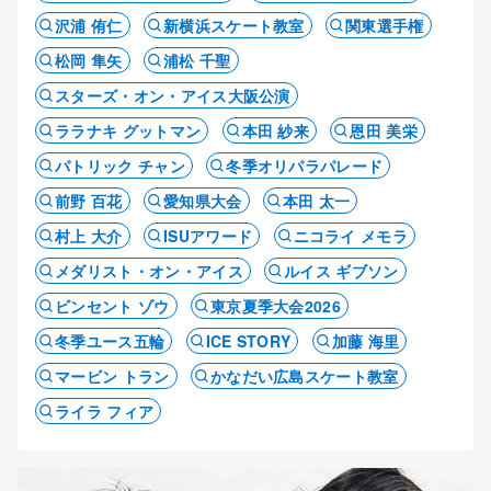
沢浦 侑仁
新横浜スケート教室
関東選手権
松岡 隼矢
浦松 千聖
スターズ・オン・アイス大阪公演
ララナキ グットマン
本田 紗来
恩田 美栄
パトリック チャン
冬季オリパラパレード
前野 百花
愛知県大会
本田 太一
村上 大介
ISUアワード
ニコライ メモラ
メダリスト・オン・アイス
ルイス ギブソン
ビンセント ゾウ
東京夏季大会2026
冬季ユース五輪
ICE STORY
加藤 海里
マービン トラン
かなだい広島スケート教室
ライラ フィア