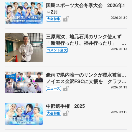
国民スポーツ大会冬季大会 2026年1
～2月
2026.01.30
大会特集
三原庸汰、地元石川のリンク使えず
「新潟行ったり、福井行ったり」 憧
れ羽生結弦さんが開催したスケート教
2026.01.13
コメント全文
室手伝い「頑張らないと」【日本学生
氷上競技選手権･男子SP】
豪雨で県内唯一のリンクが浸水被害…
ノイエス金沢FSCに支援を クラファ
ン「フリサケ」の連携プロジェクト第
2026.01.13
ニュース
4弾
中部選手権 2025
2025.09.19
大会特集