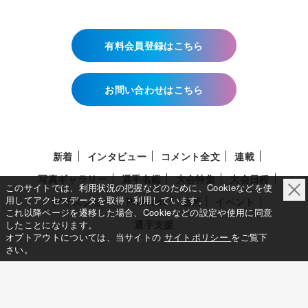
有料会員登録はこちら
お問い合わせはこちら
新着
インタビュー
コメント全文
連載
写真ギャラリー
選手名鑑
大会特集
大会日程
このサイトでは、利用状況の把握などのために、Cookieなどを使
用してアクセスデータを取得・利用しています。
アイスショー
Podcast
動画
イベント
これ以降ページを遷移した場合、Cookieなどの設定や使用に同意
選手支援
したことになります。
オプトアウトについては、当サイトの
サイトポリシー
をご覧下
さい。
このサイトについて
メディア立ち上げへの想い