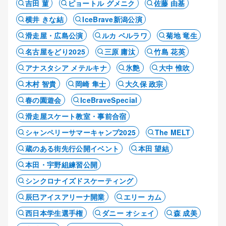
吉田 菫
ピョートル グメニク
佐藤 由基
横井 きな結
IceBrave新潟公演
滑走屋・広島公演
ルカ ベルラワ
菊地 竜生
名古屋をどり2025
三原 庸汰
竹島 花英
アナスタシア メテルキナ
氷艶
大中 惟吹
木村 智貴
岡崎 隼士
大久保 政宗
春の園遊会
IceBraveSpecial
滑走屋スケート教室・事前合宿
シャンペリーサマーキャンプ2025
The MELT
蔵のある街先行公開イベント
本田 望結
本田・宇野組練習公開
シンクロナイズドスケーティング
辰巳アイスアリーナ開業
エリー カム
西日本学生選手権
ダニー オシェイ
森 成美