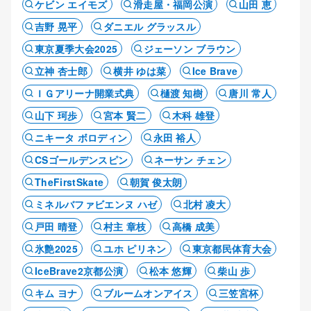
ケビン エイモズ
滑走屋・福岡公演
山田 恵
吉野 晃平
ダニエル グラッスル
東京夏季大会2025
ジェーソン ブラウン
立神 杏士郎
横井 ゆは菜
Ice Brave
ＩＧアリーナ開業式典
樋渡 知樹
唐川 常人
山下 珂歩
宮本 賢二
木科 雄登
ニキータ ボロディン
永田 裕人
CSゴールデンスピン
ネーサン チェン
TheFirstSkate
朝賀 俊太朗
ミネルバファビエンヌ ハゼ
北村 凌大
戸田 晴登
村主 章枝
高橋 成美
氷艶2025
ユホ ピリネン
東京都民体育大会
IceBrave2京都公演
松本 悠輝
柴山 歩
キム ヨナ
ブルームオンアイス
三笠宮杯