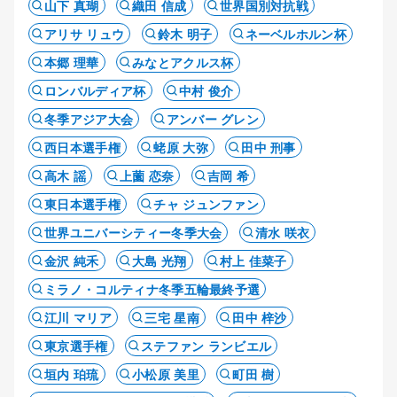
山下 真瑚
織田 信成
世界国別対抗戦
アリサ リュウ
鈴木 明子
ネーベルホルン杯
本郷 理華
みなとアクルス杯
ロンバルディア杯
中村 俊介
冬季アジア大会
アンバー グレン
西日本選手権
蛯原 大弥
田中 刑事
高木 謡
上薗 恋奈
吉岡 希
東日本選手権
チャ ジュンファン
世界ユニバーシティー冬季大会
清水 咲衣
金沢 純禾
大島 光翔
村上 佳菜子
ミラノ・コルティナ冬季五輪最終予選
江川 マリア
三宅 星南
田中 梓沙
東京選手権
ステファン ランビエル
垣内 珀琉
小松原 美里
町田 樹