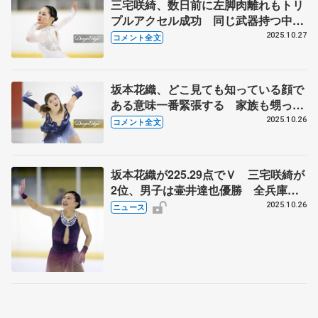
三宅咲綺、数日前に左脚肉離れもトリ
プルアクセル成功 同じ武器持つ中井
亜美の躍進に「自分も頑張るぞっ
2025.10.27
コメント全文
て」 【全兵庫選手権女子】
坂本花織、どこ見ても知っている顔で
ある意味一番緊張する 家族も甥っ
子、姪っ子ら親戚も中学校の担任の先
2025.10.26
コメント全文
生までも－ 【全兵庫選手権女子】
坂本花織が225.29点でＶ 三宅咲綺が
2位、男子は壷井達也優勝 全兵庫選
手権
2025.10.26
ニュース