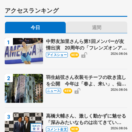
アクセスランキング
今日
週間
中野友加里さんら第1回メンバーが友
情出演 20周年の「フレンズオンアイ
ス」 宮本賢二さん、有川梨絵さん、
2026.08.06
アイスショー
NEW
田村岳斗さんも
羽生結弦さん衣装モチーフの吹き流し
を公開 今年は「春よ、来い」、仙台
の瑞鳳殿
2026.08.06
ニュース
NEW
高橋大輔さん、激しく動かずに魅せる
「深みみたいなものは出てきてい
る？」 〝兄さん〟と慕うレジェンド
2026.08.06
コメント全文
NEW