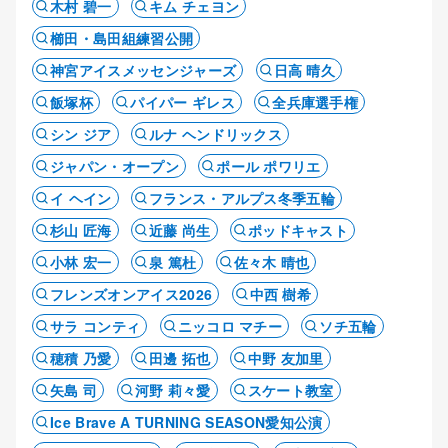
木村 碧一
キム チェヨン
櫛田・島田組練習公開
神宮アイスメッセンジャーズ
日高 晴久
飯塚杯
パイパー ギレス
全兵庫選手権
シン ジア
ルナ ヘンドリックス
ジャパン・オープン
ポール ポワリエ
イ ヘイン
フランス・アルプス冬季五輪
杉山 匠海
近藤 尚生
ポッドキャスト
小林 宏一
泉 篤杜
佐々木 晴也
フレンズオンアイス2026
中西 樹希
サラ コンティ
ニッコロ マチー
ソチ五輪
穂積 乃愛
田邊 拓也
中野 友加里
矢島 司
河野 莉々愛
スケート教室
Ice Brave A TURNING SEASON愛知公演