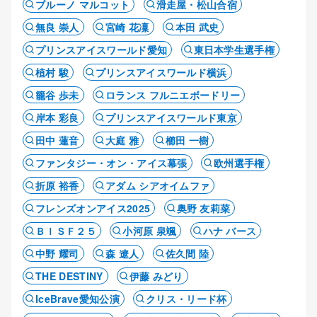
ブルーノ マルコット
滑走屋・松山合宿
無良 崇人
宮崎 花凜
本田 武史
プリンスアイスワールド愛知
東日本学生選手権
植村 駿
プリンスアイスワールド横浜
籠谷 歩未
ロランス フルニエボードリー
岸本 彩良
プリンスアイスワールド東京
田中 蓮音
大庭 雅
櫛田 一樹
ファンタジー・オン・アイス幕張
欧州選手権
折原 裕香
アダム シアオイムファ
フレンズオンアイス2025
奥野 友莉菜
ＢＩＳＦ２５
小河原 泉颯
ハナ バース
中野 耀司
森 遼人
佐久間 陸
THE DESTINY
伊藤 みどり
IceBrave愛知公演
クリス・リード杯