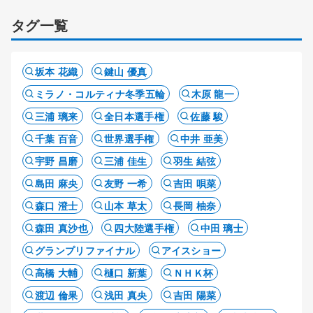
タグ一覧
坂本 花織
鍵山 優真
ミラノ・コルティナ冬季五輪
木原 龍一
三浦 璃来
全日本選手権
佐藤 駿
千葉 百音
世界選手権
中井 亜美
宇野 昌磨
三浦 佳生
羽生 結弦
島田 麻央
友野 一希
吉田 唄菜
森口 澄士
山本 草太
長岡 柚奈
森田 真沙也
四大陸選手権
中田 璃士
グランプリファイナル
アイスショー
高橋 大輔
樋口 新葉
ＮＨＫ杯
渡辺 倫果
浅田 真央
吉田 陽菜