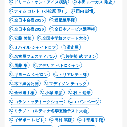
ドリーム・オン・アイス横浜
本田 ルーカス 剛史
ティム コレト（小松原 尊）
田内 誠悟
全日本合宿2025
近畿選手権
全日本合宿2026
全日本ノービス選手権
安藤 美姫
全国中学校スケート大会
ミハイル シャイドロフ
滑走屋
名古屋フェスティバル
片伊勢 武 アミン
周藤 集
アデリア ペトロシャン
ギヨーム シゼロン
トリアレティ杯
木下練習公開
マディソン チョック
全米選手権
小塚 崇彦
村上 遥奈
コラントッテトークショー
エバン ベーツ
ミラノ・コルティナ冬季五輪テスト大会
イザボー レビト
田村 篤彦
中部選手権