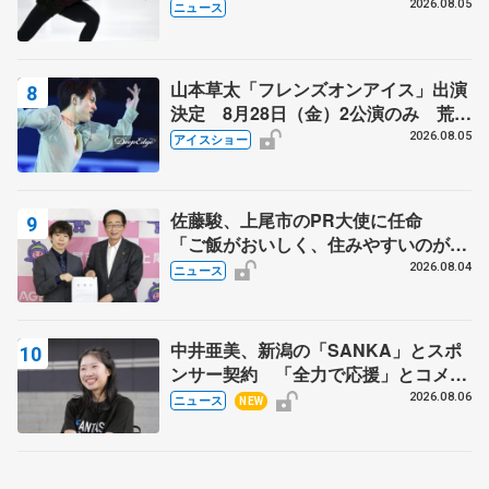
2026.08.05
ニュース
山本草太「フレンズオンアイス」出演
決定 8月28日（金）2公演のみ 荒川
静香さんプロデュース、20周年のアイ
2026.08.05
アイスショー
スショー
佐藤駿、上尾市のPR大使に任命
「ご飯がおいしく、住みやすいのが魅
力」
2026.08.04
ニュース
中井亜美、新潟の「SANKA」とスポ
ンサー契約 「全力で応援」とコメン
ト
2026.08.06
ニュース
NEW