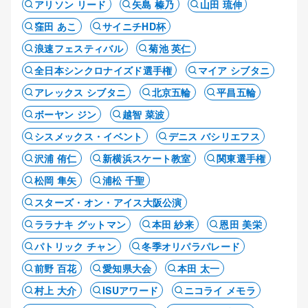
アリソン リード
矢島 榛乃
山田 琉伸
窪田 あこ
サイニチHD杯
浪速フェスティバル
菊池 英仁
全日本シンクロナイズド選手権
マイア シブタニ
アレックス シブタニ
北京五輪
平昌五輪
ボーヤン ジン
越智 菜波
シスメックス・イベント
デニス バシリエフス
沢浦 侑仁
新横浜スケート教室
関東選手権
松岡 隼矢
浦松 千聖
スターズ・オン・アイス大阪公演
ララナキ グットマン
本田 紗来
恩田 美栄
パトリック チャン
冬季オリパラパレード
前野 百花
愛知県大会
本田 太一
村上 大介
ISUアワード
ニコライ メモラ