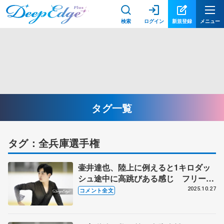
検索
ログイン
新規登録
メニュー
タグ一覧
タグ：全兵庫選手権
壷井達也、陸上に例えると1キロダッ
シュ途中に高跳びある感じ フリー冒
頭からの4回転3本へ集中力続ける難し
2025.10.27
コメント全文
さを表現 【全兵庫選手権男子】