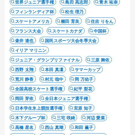
世界ジュニア選手権
島田 高志郎
青木 祐奈
フィンランディア杯
松生 理乃
スケートアメリカ
櫛田 育良
住吉 りをん
フランス大会
スケートカナダ
中国杯
壷井 達也
国民スポーツ大会冬季大会
イリア マリニン
ジュニア・グランプリファイナル
三原 舞依
西野 太翔
本田 真凜
サマーカップ
荒川 静香
村元 哉中
岡 万佑子
全国高校スケート選手権
紀平 梨花
岡田 芽依
全日本ジュニア選手権
日本学生氷上競技選手権
宮原 知子
木下グループ杯
三宅 咲綺
河辺 愛菜
高橋 星名
西山 真瑚
和田 薫子