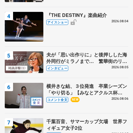
野村忠宏さんと和気あいあい
『THE DESTINY』楽曲紹介
2026.08.04
アイスショー
夫が「思い出作りに」と後押しした海
外同行がミラノまで… 繁華街のリン
クでは不良のお兄さんも味方に 小林
2026.08.05
インタビュー
芳子さんが振り返るスケート人生
横井きな結、３位発進 卒業シーズン
「やり切る」【みなとアクルス杯
SP】
2026.08.06
コメント全文
NEW
千葉百音、サマーカップ欠場 世界フ
ィギュア女子2位