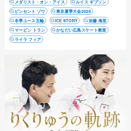
メダリスト・オン・アイス
ルイス ギブソン
ビンセント ゾウ
東京夏季大会2026
冬季ユース五輪
ICE STORY
加藤 海里
マービン トラン
かなだい広島スケート教室
ライラ フィア