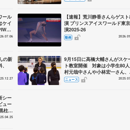
ークショー
ワール
【速報】荒川静香さんらゲスト
はケイ
演 プリンスアイスワールド東
IWス
演2025-26
26.07.06
2026.01
動画
んの新
9月15日に高橋大輔さんがスケ
料、
ト教室開催 対象は小学生80
村元哉中さんや小林宏一さん、
野耀司さん、中西樹希さんも講
25.12.27
2025.07
ニュース
に
新シー
ビュー
大黒柱・
、そし
25.04.25
― 堂
らから