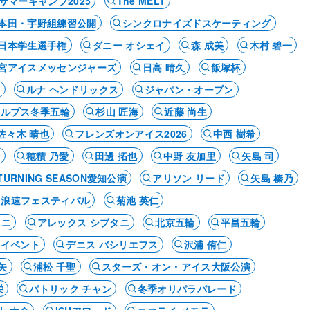
サマーキャンプ2025
The MELT
本田・宇野組練習公開
シンクロナイズドスケーティング
日本学生選手権
ダニー オシェイ
森 成美
木村 碧一
宮アイスメッセンジャーズ
日高 晴久
飯塚杯
ア
ルナ ヘンドリックス
ジャパン・オープン
アルプス冬季五輪
杉山 匠海
近藤 尚生
佐々木 晴也
フレンズオンアイス2026
中西 樹希
輪
穂積 乃愛
田邊 拓也
中野 友加里
矢島 司
 A TURNING SEASON愛知公演
アリソン リード
矢島 榛乃
浪速フェスティバル
菊池 英仁
タニ
アレックス シブタニ
北京五輪
平昌五輪
・イベント
デニス バシリエフス
沢浦 侑仁
矢
浦松 千聖
スターズ・オン・アイス大阪公演
栄
パトリック チャン
冬季オリパラパレード