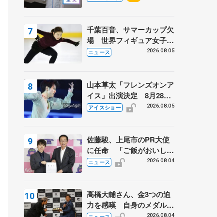
千葉百音、サマーカップ欠
場 世界フィギュア女子2
位
2026.08.05
ニュース
山本草太「フレンズオンア
イス」出演決定 8月28日
（金）2公演のみ 荒川静
2026.08.05
アイスショー
香さんプロデュース、20
周年のアイスショー
佐藤駿、上尾市のPR大使
に任命 「ご飯がおいし
く、住みやすいのが魅力」
2026.08.04
ニュース
高橋大輔さん、金3つの迫
力を感嘆 自身のメダルは
「どちらに？」 〝リス兄
2026.08.04
ニュース