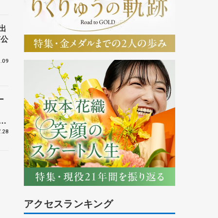
出
京公
.09
ー
人
中
師
.28
アクセスランキング