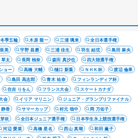
ナ冬季五輪
木原 龍一
三浦 璃来
全日本選手権
 亜美
宇野 昌磨
三浦 佳生
羽生 結弦
島田 麻央
 草太
長岡 柚奈
森田 真沙也
四大陸選手権
ショー
高橋 大輔
樋口 新葉
ＮＨＫ杯
渡辺 倫果
権
島田 高志郎
青木 祐奈
フィンランディア杯
住吉 りをん
フランス大会
スケートカナダ
大会
イリア マリニン
ジュニア・グランプリファイナル
 静香
サマーカップ
村元 哉中
岡 万佑子
 芽依
全日本ジュニア選手権
日本学生氷上競技選手権
河辺 愛菜
高橋 星名
西山 真瑚
和田 薫子