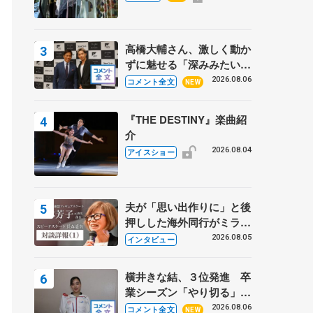
鳳殿
高橋大輔さん、激しく動か
ずに魅せる「深みみたいな
ものは出てきている？」
2026.08.06
コメント全文
NEW
〝兄さん〟と慕うレジェン
ド野村忠宏さんと和気あい
『THE DESTINY』楽曲紹
あい
介
2026.08.04
アイスショー
夫が「思い出作りに」と後
押しした海外同行がミラノ
まで… 繁華街のリンクで
2026.08.05
インタビュー
は不良のお兄さんも味方
に 小林芳子さんが振り返
横井きな結、３位発進 卒
るスケート人生
業シーズン「やり切る」
【みなとアクルス杯SP】
2026.08.06
コメント全文
NEW