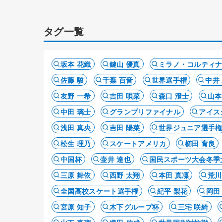
受けた刺激
タグ一覧
坂本 花織
鍵山 優真
ミラノ・コルティ
佐藤 駿
千葉 百音
世界選手権
中井
友野 一希
吉田 唄菜
森口 澄士
山本
中田 璃士
グランプリファイナル
アイス
浅田 真央
吉田 陽菜
世界ジュニア選手
松生 理乃
スケートアメリカ
櫛田 育良
中国杯
壷井 達也
国民スポーツ大会冬季
三原 舞依
西野 太翔
本田 真凜
荒川
全国高校スケート選手権
紀平 梨花
岡田
宮原 知子
木下グループ杯
三宅 咲綺