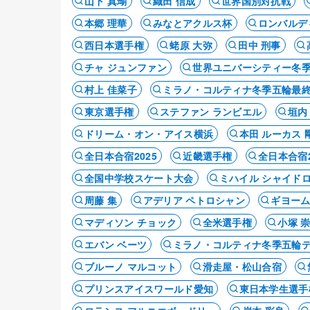
山下 真瑚
織田 信成
世界国別対抗戦
本郷 理華
みなとアクルス杯
ロンバルデ
西日本選手権
蛯原 大弥
田中 刑事
チャ ジュンファン
世界ユニバーシティー冬
村上 佳菜子
ミラノ・コルティナ冬季五輪最
東京選手権
ステファン ランビエル
垣内
ドリーム・オン・アイス横浜
本田 ルーカス 
全日本合宿2025
近畿選手権
全日本合宿2
全国中学校スケート大会
ミハイル シャイド
周藤 集
アデリア ペトロシャン
ギヨーム
マディソン チョック
全米選手権
小塚 
エバン ベーツ
ミラノ・コルティナ冬季五輪
ブルーノ マルコット
滑走屋・松山合宿
プリンスアイスワールド愛知
東日本学生選手