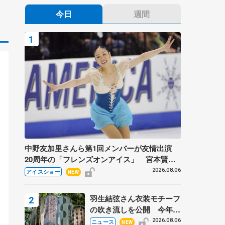
今日
週間
中野友加里さんら第1回メンバーが友情出演
20周年の「フレンズオンアイス」 宮本賢二
さん、有川梨絵さん、田村岳斗さんも
2026.08.06
アイスショー
NEW
羽生結弦さん衣装モチーフ
の吹き流しを公開 今年は
「春よ、来い」、仙台の瑞
2026.08.06
ニュース
NEW