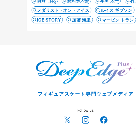
前野 百花
愛知県大会
本田 太一
村
メダリスト・オン・アイス
ルイス ギブソン
ICE STORY
加藤 海里
マービン トラン
フィギュアスケート専門ウェブメディア
Follow us