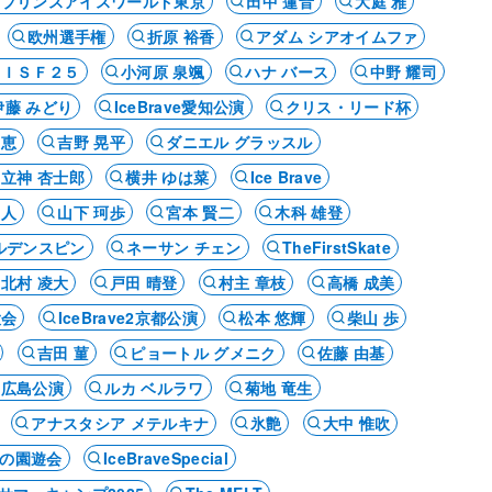
プリンスアイスワールド東京
田中 蓮音
大庭 雅
欧州選手権
折原 裕香
アダム シアオイムファ
ＢＩＳＦ２５
小河原 泉颯
ハナ バース
中野 耀司
伊藤 みどり
IceBrave愛知公演
クリス・リード杯
 恵
吉野 晃平
ダニエル グラッスル
立神 杏士郎
横井 ゆは菜
Ice Brave
常人
山下 珂歩
宮本 賢二
木科 雄登
ルデンスピン
ネーサン チェン
TheFirstSkate
北村 凌大
戸田 晴登
村主 章枝
高橋 成美
大会
IceBrave2京都公演
松本 悠輝
柴山 歩
吉田 菫
ピョートル グメニク
佐藤 由基
・広島公演
ルカ ベルラワ
菊地 竜生
アナスタシア メテルキナ
氷艶
大中 惟吹
の園遊会
IceBraveSpecial