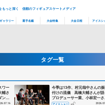
をもっと深く 信頼のフィギュアスケートメディア
ギャラリー
選手名鑑
大会特集
大会日程
アイスシ
タグ一覧
スワー
今季は13作、村元哉中さんの振
大輔さ
付けの流儀 高橋大輔さんが語
ダン
プロデューサー業、小林宏一さ
との巡り会い PIWスペシャル
26.07.16
2026.07
アイスショー