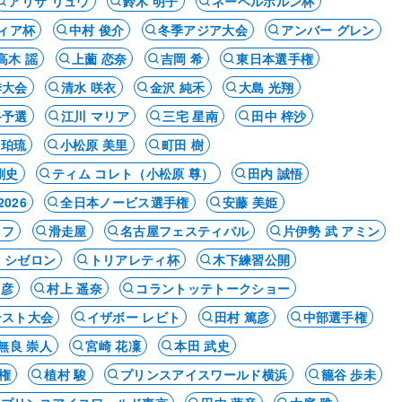
アリサ リュウ
鈴木 明子
ネーベルホルン杯
ィア杯
中村 俊介
冬季アジア大会
アンバー グレン
高木 謡
上薗 恋奈
吉岡 希
東日本選手権
季大会
清水 咲衣
金沢 純禾
大島 光翔
終予選
江川 マリア
三宅 星南
田中 梓沙
 珀琉
小松原 美里
町田 樹
剛史
ティム コレト（小松原 尊）
田内 誠悟
026
全日本ノービス選手権
安藤 美姫
ロフ
滑走屋
名古屋フェスティバル
片伊勢 武 アミン
 シゼロン
トリアレティ杯
木下練習公開
崇彦
村上 遥奈
コラントッテトークショー
テスト大会
イザボー レビト
田村 篤彦
中部選手権
無良 崇人
宮崎 花凜
本田 武史
権
植村 駿
プリンスアイスワールド横浜
籠谷 歩未