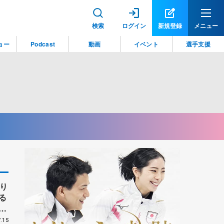
検索
ログイン
新規登録
メニュー
ョー
Podcast
動画
イベント
選手支援
り
る
ん
ト
.15