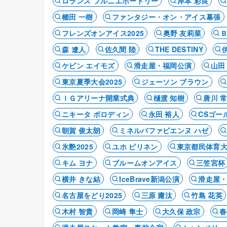
ロランス フルニエボードリー
岸本 彩良
櫛田 一樹
ファンタジー・オン・アイス幕張
フレンズオンアイス2025
奥野 友莉菜
森 遼人
佐久間 陸
THE DESTINY
ケビン エイモズ
滑走屋・福岡公演
山田
東京夏季大会2025
ジェーソン ブラウン
ＩＧアリーナ開業式典
樋渡 知樹
唐川 
ニキータ ボロディン
永田 裕人
CSゴー
朝賀 俊太朗
ミネルバファビエンヌ ハゼ
氷艶2025
ユホ ピリネン
東京都民体育
キム ヨナ
ブルームオンアイス
三笠宮杯
横井 きな結
IceBrave新潟公演
滑走屋
名古屋をどり2025
三原 庸汰
竹島 花英
木村 智貴
岡崎 隼士
大久保 政宗
春