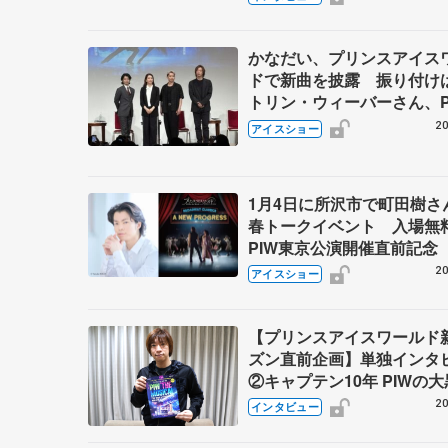
かなだい、プリンスアイス
ドで新曲を披露 振り付け
トリン・ウィーバーさん、P
ペシャルトーク
20
アイスショー
1月4日に所沢市で町田樹さ
春トークイベント 入場無
PIW東京公演開催直前記念
20
アイスショー
【プリンスアイスワールド
ズン直前企画】単独インタ
②キャプテン10年 PIWの
小林宏一さんの過去、現在
20
インタビュー
て未来 エンタメ追求の道
本光一さん、高橋大輔さん