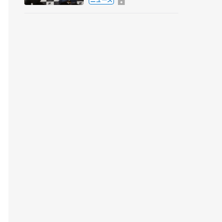
弟〟オリンピック3連覇の
野村忠宏さんと対談