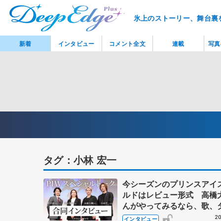
氷上のストーリー、舞台裏
新着
インタビュー
コメント全文
連載
写真
タグ：小林 宏一
今シーズンのプリンスアイ
ルドはレビュー形式 高橋
んがやってみるなら、歌、
ス、コント...？
20
インタビュー