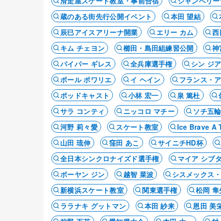
滑走屋スケート教室・事前合宿
シャンペリー
蔵のある街先行公開イベント
本田 望結
辰巳アイスアリーナ開業
エリー カム
西
キム チェヨン
櫛田・島田組練習公開
神
パイパー ギレス
全兵庫選手権
シン ジ
ポール ポワリエ
イ ヘイン
フランス・
ポッドキャスト
小林 宏一
泉 篤杜
サラ コンティ
ニッコロ マチー
ソチ五
河野 莉々愛
スケート教室
Ice Brave
山田 琉伸
窪田 あこ
サイニチHD杯
全日本シンクロナイズド選手権
マイア シブ
ボーヤン ジン
越智 菜波
シスメックス
新横浜スケート教室
関東選手権
松岡 隼
ララナキ グットマン
本田 紗来
恩田 美