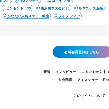
上 大介
ISUアワード
ニコライ メモラ
ビンセント ゾウ
東京夏季大会2026
冬季ユース五輪
かなだい広島スケート教室
ライラ フィア
有料会員登録はこちら
新着
インタビュー
コメント全文
大会日程
アイスショー
Po
このサイトについて