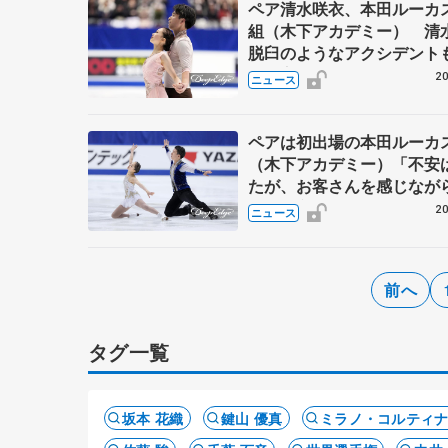
ペア清水咲衣、本田ルーカ
組（木下アカデミー） 清
脱臼のようなアクシデント
みを忘れるくらい集中して
20
ニュース
やった」
ペアは初出場の本田ルーカ
（木下アカデミー）「不安
たが、お客さんを感じなが
たので良かった」 SP54.2
20
ニュース
発進
前へ
タグ一覧
坂本 花織
鍵山 優真
ミラノ・コルティ