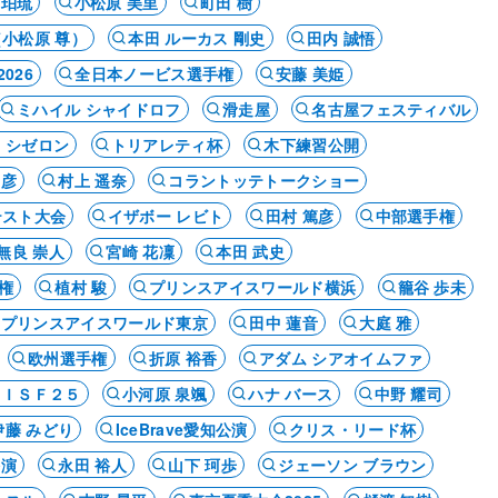
 珀琉
小松原 美里
町田 樹
（小松原 尊）
本田 ルーカス 剛史
田内 誠悟
026
全日本ノービス選手権
安藤 美姫
ミハイル シャイドロフ
滑走屋
名古屋フェスティバル
 シゼロン
トリアレティ杯
木下練習公開
崇彦
村上 遥奈
コラントッテトークショー
テスト大会
イザボー レビト
田村 篤彦
中部選手権
無良 崇人
宮崎 花凜
本田 武史
権
植村 駿
プリンスアイスワールド横浜
籠谷 歩未
プリンスアイスワールド東京
田中 蓮音
大庭 雅
欧州選手権
折原 裕香
アダム シアオイムファ
ＢＩＳＦ２５
小河原 泉颯
ハナ バース
中野 耀司
伊藤 みどり
IceBrave愛知公演
クリス・リード杯
公演
永田 裕人
山下 珂歩
ジェーソン ブラウン