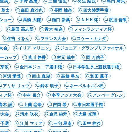
 亜美
宇野 昌磨
三浦 佳生
羽生 結弦
島田 麻央
 草太
森田 真沙也
長岡 柚奈
四大陸選手権
ショー
高橋 大輔
樋口 新葉
ＮＨＫ杯
渡辺 倫果
権
島田 高志郎
青木 祐奈
フィンランディア杯
住吉 りをん
フランス大会
スケートカナダ
大会
イリア マリニン
ジュニア・グランプリファイナル
ーカップ
荒川 静香
村元 哉中
岡 万佑子
 芽依
全日本ジュニア選手権
日本学生氷上競技選手権
河辺 愛菜
西山 真瑚
高橋 星名
和田 薫子
アリサ リュウ
鈴木 明子
ネーベルホルン杯
ィア杯
中村 俊介
冬季アジア大会
アンバー グレン
高木 謡
上薗 恋奈
吉岡 希
東日本選手権
季大会
清水 咲衣
金沢 純禾
大島 光翔
終予選
江川 マリア
三宅 星南
田中 梓沙