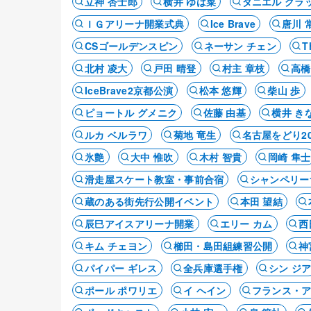
立神 杏士郎
横井 ゆは菜
ダニエル グラ
ＩＧアリーナ開業式典
Ice Brave
唐川 
CSゴールデンスピン
ネーサン チェン
T
北村 凌大
戸田 晴登
村主 章枝
高橋
IceBrave2京都公演
松本 悠輝
柴山 歩
ピョートル グメニク
佐藤 由基
横井 き
ルカ ベルラワ
菊地 竜生
名古屋をどり20
氷艶
大中 惟吹
木村 智貴
岡崎 隼士
滑走屋スケート教室・事前合宿
シャンペリー
蔵のある街先行公開イベント
本田 望結
辰巳アイスアリーナ開業
エリー カム
西
キム チェヨン
櫛田・島田組練習公開
神
パイパー ギレス
全兵庫選手権
シン ジ
ポール ポワリエ
イ ヘイン
フランス・