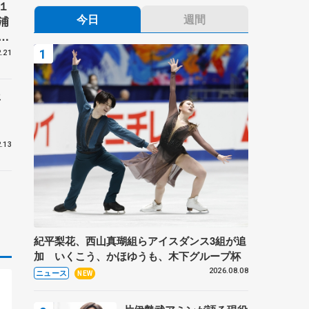
１
今日
週間
浦
本
.21
年
.13
紀平梨花、西山真瑚組らアイスダンス3組が追
加 いくこう、かほゆうも、木下グループ杯
2026.08.08
ニュース
NEW