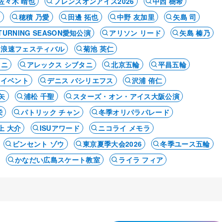
佐々木 晴也
フレンズオンアイス2026
中西 樹希
輪
穂積 乃愛
田邊 拓也
中野 友加里
矢島 司
 A TURNING SEASON愛知公演
アリソン リード
矢島 榛乃
浪速フェスティバル
菊池 英仁
タニ
アレックス シブタニ
北京五輪
平昌五輪
・イベント
デニス バシリエフス
沢浦 侑仁
矢
浦松 千聖
スターズ・オン・アイス大阪公演
栄
パトリック チャン
冬季オリパラパレード
上 大介
ISUアワード
ニコライ メモラ
ビンセント ゾウ
東京夏季大会2026
冬季ユース五輪
かなだい広島スケート教室
ライラ フィア