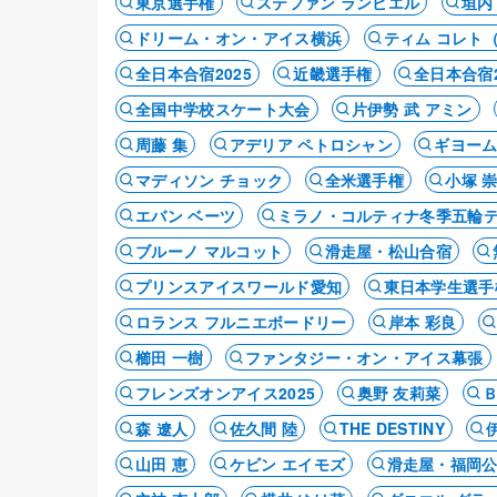
東京選手権
ステファン ランビエル
垣内
ドリーム・オン・アイス横浜
ティム コレト
全日本合宿2025
近畿選手権
全日本合宿2
全国中学校スケート大会
片伊勢 武 アミン
周藤 集
アデリア ペトロシャン
ギヨーム
マディソン チョック
全米選手権
小塚 
エバン ベーツ
ミラノ・コルティナ冬季五輪
ブルーノ マルコット
滑走屋・松山合宿
プリンスアイスワールド愛知
東日本学生選手
ロランス フルニエボードリー
岸本 彩良
櫛田 一樹
ファンタジー・オン・アイス幕張
フレンズオンアイス2025
奥野 友莉菜
森 遼人
佐久間 陸
THE DESTINY
山田 恵
ケビン エイモズ
滑走屋・福岡