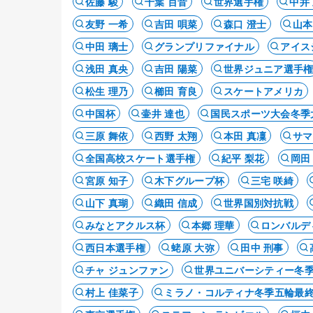
佐藤 駿
千葉 百音
世界選手権
中井
友野 一希
吉田 唄菜
森口 澄士
山本
中田 璃士
グランプリファイナル
アイス
浅田 真央
吉田 陽菜
世界ジュニア選手
松生 理乃
櫛田 育良
スケートアメリカ
中国杯
壷井 達也
国民スポーツ大会冬季
三原 舞依
西野 太翔
本田 真凜
サマ
全国高校スケート選手権
紀平 梨花
岡田
宮原 知子
木下グループ杯
三宅 咲綺
山下 真瑚
織田 信成
世界国別対抗戦
みなとアクルス杯
本郷 理華
ロンバルデ
西日本選手権
蛯原 大弥
田中 刑事
チャ ジュンファン
世界ユニバーシティー冬
村上 佳菜子
ミラノ・コルティナ冬季五輪最