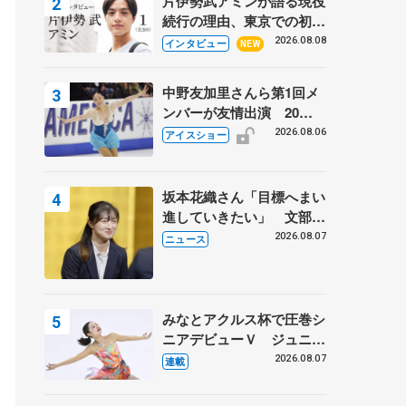
片伊勢武アミンが語る現役
続行の理由、東京での初め
ての一人暮らし 注目スケ
2026.08.08
インタビュー
NEW
ーターの「今」に迫る
中野友加里さんら第1回メ
ンバーが友情出演 20周
年の「フレンズオンアイ
2026.08.06
アイスショー
ス」 宮本賢二さん、有川
梨絵さん、田村岳斗さんも
坂本花織さん「目標へまい
進していきたい」 文部科
学省スポーツ表彰式で代表
2026.08.07
ニュース
謝辞
みなとアクルス杯で圧巻シ
ニアデビューＶ ジュニア
で４シーズン無敗の島田麻
2026.08.07
連載
央