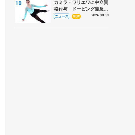
カミラ・ワリエワに中立資
るスケート人生
格付与 ドーピング違反で
処分、アレクサンドラ・イ
2026.08.08
ニュース
NEW
グナトワも