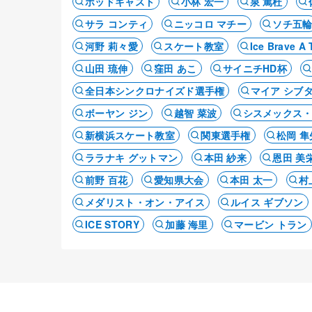
ポッドキャスト
小林 宏一
泉 篤杜
サラ コンティ
ニッコロ マチー
ソチ五
河野 莉々愛
スケート教室
Ice Brave
山田 琉伸
窪田 あこ
サイニチHD杯
全日本シンクロナイズド選手権
マイア シブ
ボーヤン ジン
越智 菜波
シスメックス
新横浜スケート教室
関東選手権
松岡 隼
ララナキ グットマン
本田 紗来
恩田 美
前野 百花
愛知県大会
本田 太一
村
メダリスト・オン・アイス
ルイス ギブソン
ICE STORY
加藤 海里
マービン トラン