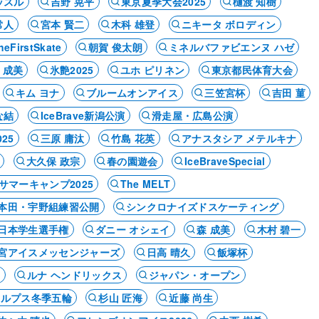
ッスル
吉野 晃平
東京夏季大会2025
樋渡 知樹
常人
宮本 賢二
木科 雄登
ニキータ ボロディン
heFirstSkate
朝賀 俊太朗
ミネルバファビエンヌ ハゼ
 成美
氷艶2025
ユホ ピリネン
東京都民体育大会
キム ヨナ
ブルームオンアイス
三笠宮杯
吉田 菫
な結
IceBrave新潟公演
滑走屋・広島公演
25
三原 庸汰
竹島 花英
アナスタシア メテルキナ
大久保 政宗
春の園遊会
IceBraveSpecial
サマーキャンプ2025
The MELT
本田・宇野組練習公開
シンクロナイズドスケーティング
日本学生選手権
ダニー オシェイ
森 成美
木村 碧一
宮アイスメッセンジャーズ
日高 晴久
飯塚杯
ア
ルナ ヘンドリックス
ジャパン・オープン
アルプス冬季五輪
杉山 匠海
近藤 尚生