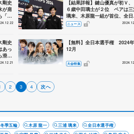
ス剛史
【結果詳報】鍵山優真が初Ｖ、
水が肩
６歳中田璃士が２位 ペアは三
も「痛
璃来、木原龍一組が首位、全日
何とか
フィギュア
24.12.22
2024.12
ニュース
ス剛史
【無料】全日本選手権 2024
はあっ
12月
ら滑れ
2で３位
24.12.21
2024.12
大会特集
1
2
3
4
次へ
ナ冬季五輪
木原 龍一
三浦 璃来
全日本選手権