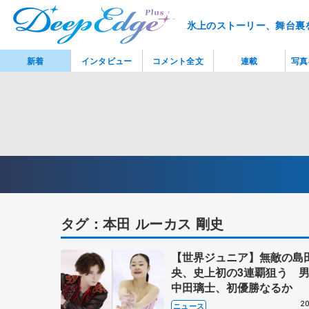
氷上のストーリー、舞台裏
新着
インタビュー
コメント全文
連載
写真
タグ：本田 ルーカス 剛史
【世界ジュニア】無敵の島
央、史上初の3連覇狙う 
中田璃士、初優勝なるか
20
ニュース