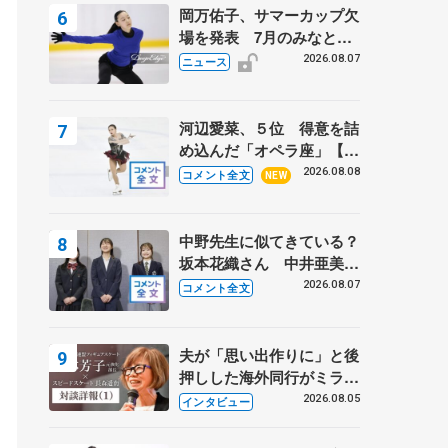
岡万佑子、サマーカップ欠
場を発表 7月のみなとア
クルス杯は腰痛の影響で
2026.08.07
ニュース
河辺愛菜、５位 得意を詰
め込んだ「オペラ座」【み
なとアクルス杯フリー】
2026.08.08
コメント全文
NEW
中野先生に似てきている？
坂本花織さん 中井亜美は
クリケットのサマーキャン
2026.08.07
コメント全文
プに 島田麻央はたくさん
試合に出て国際大会へ【文
部科学省スポーツ表彰
夫が「思い出作りに」と後
式】
押しした海外同行がミラノ
まで… 繁華街のリンクで
2026.08.05
インタビュー
は不良のお兄さんも味方
に 小林芳子さんが振り返