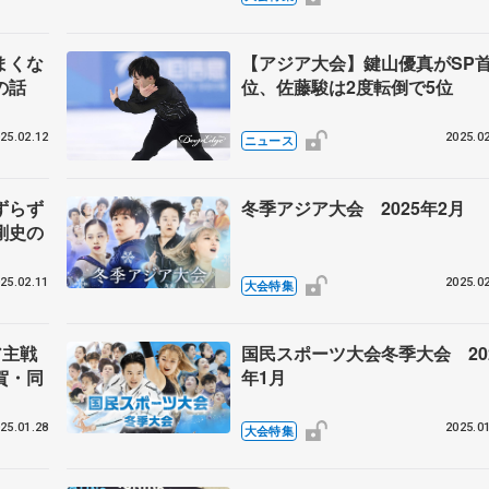
まくな
【アジア大会】鍵山優真がSP
の話
位、佐藤駿は2度転倒で5位
25.02.12
2025.02
ニュース
ずらず
冬季アジア大会 2025年2月
剛史の
25.02.11
2025.02
大会特集
ア主戦
国民スポーツ大会冬季大会 20
賀・同
年1月
25.01.28
2025.01
大会特集