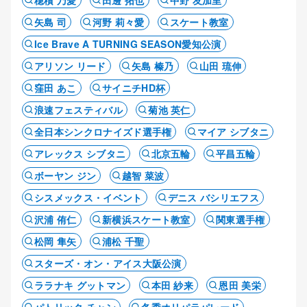
穂積 乃愛
田邊 拓也
中野 友加里
矢島 司
河野 莉々愛
スケート教室
Ice Brave A TURNING SEASON愛知公演
アリソン リード
矢島 榛乃
山田 琉伸
窪田 あこ
サイニチHD杯
浪速フェスティバル
菊池 英仁
全日本シンクロナイズド選手権
マイア シブタニ
アレックス シブタニ
北京五輪
平昌五輪
ボーヤン ジン
越智 菜波
シスメックス・イベント
デニス バシリエフス
沢浦 侑仁
新横浜スケート教室
関東選手権
松岡 隼矢
浦松 千聖
スターズ・オン・アイス大阪公演
ララナキ グットマン
本田 紗来
恩田 美栄