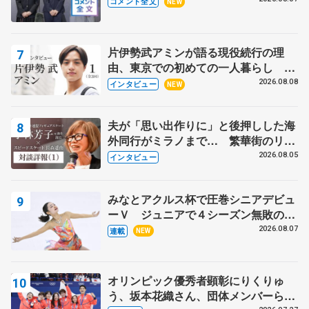
コメント全文
NEW
出て国際大会へ【文部科学省スポーツ
表彰式】
片伊勢武アミンが語る現役続行の理
由、東京での初めての一人暮らし 注
目スケーターの「今」に迫る
2026.08.08
インタビュー
NEW
夫が「思い出作りに」と後押しした海
外同行がミラノまで… 繁華街のリン
クでは不良のお兄さんも味方に 小林
2026.08.05
インタビュー
芳子さんが振り返るスケート人生
みなとアクルス杯で圧巻シニアデビュ
ーＶ ジュニアで４シーズン無敗の島
田麻央
2026.08.07
連載
NEW
オリンピック優秀者顕彰にりくりゅ
う、坂本花織さん、団体メンバーら