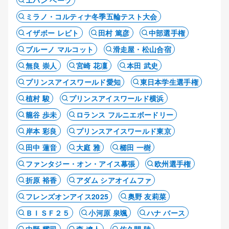
エバン ベーツ
ミラノ・コルティナ冬季五輪テスト大会
イザボー レビト
田村 篤彦
中部選手権
ブルーノ マルコット
滑走屋・松山合宿
無良 崇人
宮崎 花凜
本田 武史
プリンスアイスワールド愛知
東日本学生選手権
植村 駿
プリンスアイスワールド横浜
籠谷 歩未
ロランス フルニエボードリー
岸本 彩良
プリンスアイスワールド東京
田中 蓮音
大庭 雅
櫛田 一樹
ファンタジー・オン・アイス幕張
欧州選手権
折原 裕香
アダム シアオイムファ
フレンズオンアイス2025
奥野 友莉菜
ＢＩＳＦ２５
小河原 泉颯
ハナ バース