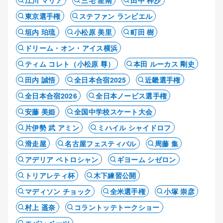
江川 マリア
三宅 星南
田中 梓沙
東京選手権
ステファン ランビエル
垣内 珀琉
小松原 美里
町田 樹
ドリーム・オン・アイス横浜
ティム コレト（小松原 尊）
本田 ルーカス 剛史
田内 誠悟
全日本合宿2025
近畿選手権
全日本合宿2026
全日本ノービス選手権
安藤 美姫
全国中学校スケート大会
片伊勢 武 アミン
ミハイル シャイドロフ
滑走屋
名古屋フェスティバル
周藤 集
アデリア ペトロシャン
ギヨーム シゼロン
トリアレティ杯
木下練習公開
マディソン チョック
全米選手権
小塚 崇彦
村上 遥奈
コラントッテトークショー