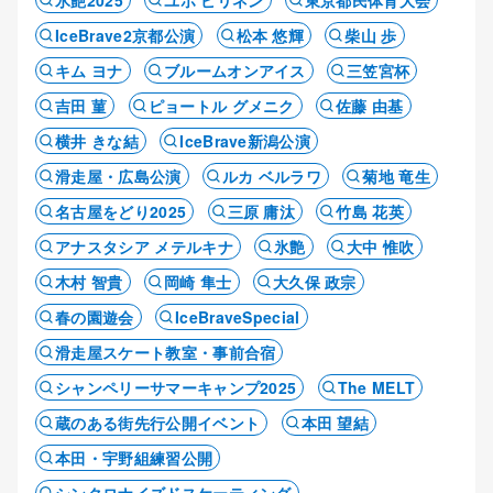
氷艶2025
ユホ ピリネン
東京都民体育大会
IceBrave2京都公演
松本 悠輝
柴山 歩
キム ヨナ
ブルームオンアイス
三笠宮杯
吉田 菫
ピョートル グメニク
佐藤 由基
横井 きな結
IceBrave新潟公演
滑走屋・広島公演
ルカ ベルラワ
菊地 竜生
名古屋をどり2025
三原 庸汰
竹島 花英
アナスタシア メテルキナ
氷艶
大中 惟吹
木村 智貴
岡崎 隼士
大久保 政宗
春の園遊会
IceBraveSpecial
滑走屋スケート教室・事前合宿
シャンペリーサマーキャンプ2025
The MELT
蔵のある街先行公開イベント
本田 望結
本田・宇野組練習公開