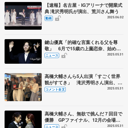
【速報】名古屋・IGアリーナで開業式
典 滝沢秀明氏が演出、荒川さん舞う
2025.06.02
動画
鍵山優真「的確な言葉くれる父を尊
敬」 6月で15歳の上薗恋奈、始めた
のはソチの時 名古屋市でトークショ
2025.05.31
ニュース
ー第2部
高橋大輔さんら5人出演「すごく世界
観がすてき」 滝沢秀明さん演出、名
古屋市のIGアリーナ開業式典（囲み取
2025.05.31
コメント全文
材コメント全文）
高橋大輔さん、無欲で挑んだ７回目で
優勝 GPファイナル、12月の会場で
トークショー 第1部
2025.05.31
ニュース