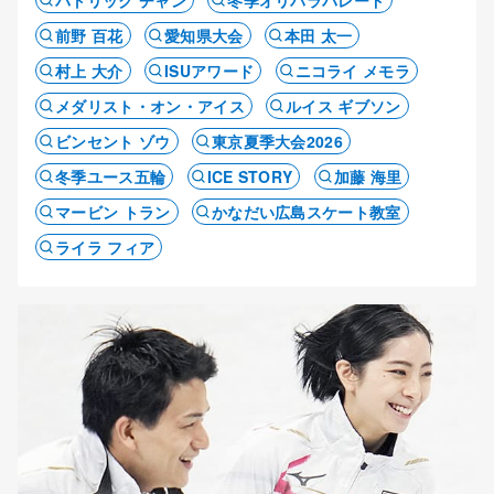
パトリック チャン
冬季オリパラパレード
前野 百花
愛知県大会
本田 太一
村上 大介
ISUアワード
ニコライ メモラ
メダリスト・オン・アイス
ルイス ギブソン
ビンセント ゾウ
東京夏季大会2026
冬季ユース五輪
ICE STORY
加藤 海里
マービン トラン
かなだい広島スケート教室
ライラ フィア