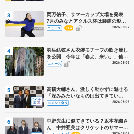
岡万佑子、サマーカップ欠場を発表
7月のみなとアクルス杯は腰痛の影響
で
2026.08.07
ニュース
NEW
羽生結弦さん衣装モチーフの吹き流し
を公開 今年は「春よ、来い」、仙台
の瑞鳳殿
2026.08.06
ニュース
高橋大輔さん、激しく動かずに魅せる
「深みみたいなものは出てきてい
る？」 〝兄さん〟と慕うレジェンド
2026.08.06
コメント全文
野村忠宏さんと和気あいあい
中野先生に似てきている？坂本花織さ
ん 中井亜美はクリケットのサマーキ
ャンプに 島田麻央はたくさん試合に
2026.08.07