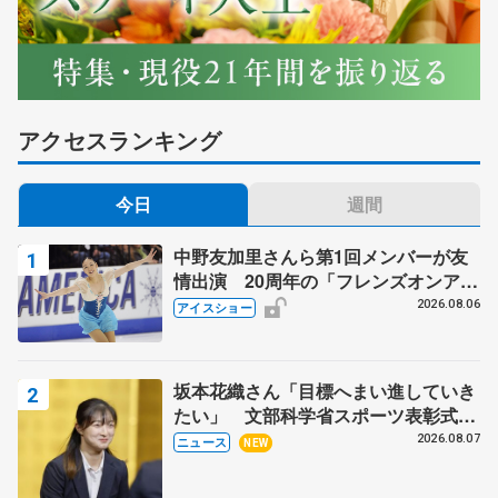
アクセスランキング
今日
週間
中野友加里さんら第1回メンバーが友
情出演 20周年の「フレンズオンアイ
ス」 宮本賢二さん、有川梨絵さん、
2026.08.06
アイスショー
田村岳斗さんも
坂本花織さん「目標へまい進していき
たい」 文部科学省スポーツ表彰式で
代表謝辞
2026.08.07
ニュース
NEW