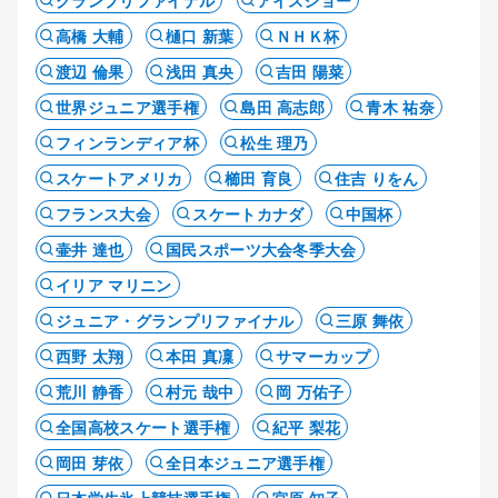
グランプリファイナル
アイスショー
高橋 大輔
樋口 新葉
ＮＨＫ杯
渡辺 倫果
浅田 真央
吉田 陽菜
世界ジュニア選手権
島田 高志郎
青木 祐奈
フィンランディア杯
松生 理乃
スケートアメリカ
櫛田 育良
住吉 りをん
フランス大会
スケートカナダ
中国杯
壷井 達也
国民スポーツ大会冬季大会
イリア マリニン
ジュニア・グランプリファイナル
三原 舞依
西野 太翔
本田 真凜
サマーカップ
荒川 静香
村元 哉中
岡 万佑子
全国高校スケート選手権
紀平 梨花
岡田 芽依
全日本ジュニア選手権