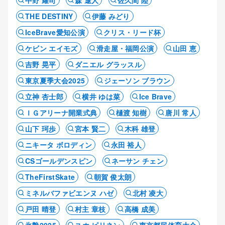
中野 耀司
森 遼人
佐久間 陸
THE DESTINY
伊藤 みどり
IceBrave愛知公演
クリス・リード杯
ケビン エイモズ
滑走屋・福岡公演
山田 恵
吉野 晃平
ダニエル グラッスル
東京夏季大会2025
ジェーソン ブラウン
立神 杏士郎
横井 ゆは菜
Ice Brave
ＩＧアリーナ開業式典
樋渡 知樹
唐川 常人
山下 珂歩
宮本 賢二
木科 雄登
ニキータ ボロディン
永田 裕人
CSゴールデンスピン
ネーサン チェン
TheFirstSkate
朝賀 俊太朗
ミネルバファビエンヌ ハゼ
北村 凌大
戸田 晴登
村主 章枝
高橋 成美