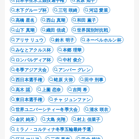
日本学生氷上競技選手権
宮原 知子
木下グループ杯
三宅 咲綺
河辺 愛菜
高橋 星名
西山 真瑚
和田 薫子
山下 真瑚
織田 信成
世界国別対抗戦
アリサ リュウ
鈴木 明子
ネーベルホルン杯
みなとアクルス杯
本郷 理華
ロンバルディア杯
中村 俊介
冬季アジア大会
アンバー グレン
西日本選手権
蛯原 大弥
田中 刑事
高木 謡
上薗 恋奈
吉岡 希
東日本選手権
チャ ジュンファン
世界ユニバーシティー冬季大会
清水 咲衣
金沢 純禾
大島 光翔
村上 佳菜子
ミラノ・コルティナ冬季五輪最終予選