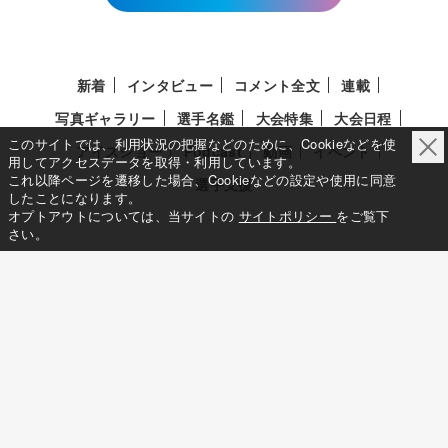
新着
インタビュー
コメント全文
連載
写真ギャラリー
選手名鑑
大会特集
大会日程
このサイトでは、利用状況の把握などのために、Cookieなどを使
アイスショー
Podcast
動画
イベント
用してアクセスデータを取得・利用しています。
これ以降ページを遷移した場合、Cookieなどの設定や使用に同意
選手支援
したことになります。
オプトアウトについては、当サイトの
サイトポリシー
をご覧下
さい。
このサイトについて
メディア立ち上げへの想い
サイトポリシー
利用規約
利用者情報の外部送信について
特定商取引法に基づく表示について
Deep Edge
一般社団法人共同通信社
Copy Right © KYODO NEWS All RIGHTS RESERVED.