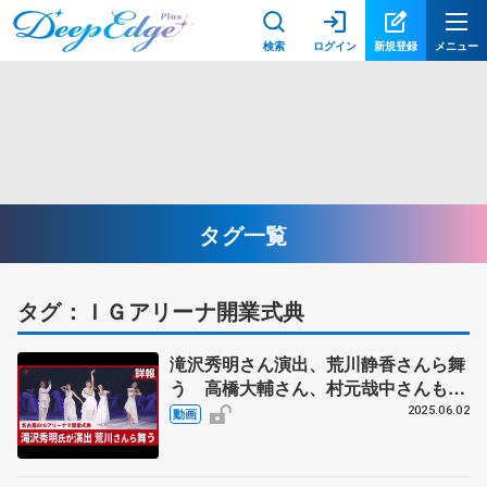
検索
ログイン
新規登録
メニュー
タグ一覧
タグ：ＩＧアリーナ開業式典
滝沢秀明さん演出、荒川静香さんら舞
う 高橋大輔さん、村元哉中さんも
【詳報】
2025.06.02
動画