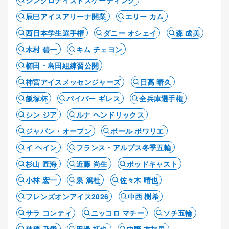
シンクロナイズドスケーティング
辰巳アイスアリーナ開業
エリー カム
西日本学生選手権
ダニー オシェイ
森 成美
木村 碧一
キム チェヨン
櫛田・島田組練習公開
神宮アイスメッセンジャーズ
日高 晴久
飯塚杯
パイパー ギレス
全兵庫選手権
シン ジア
ルナ ヘンドリックス
ジャパン・オープン
ポール ポワリエ
イ ヘイン
フランス・アルプス冬季五輪
杉山 匠海
近藤 尚生
ポッドキャスト
小林 宏一
泉 篤杜
佐々木 晴也
フレンズオンアイス2026
中西 樹希
サラ コンティ
ニッコロ マチー
ソチ五輪