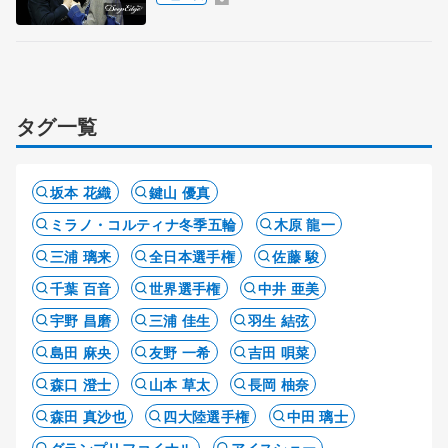
タグ一覧
坂本 花織
鍵山 優真
ミラノ・コルティナ冬季五輪
木原 龍一
三浦 璃来
全日本選手権
佐藤 駿
千葉 百音
世界選手権
中井 亜美
宇野 昌磨
三浦 佳生
羽生 結弦
島田 麻央
友野 一希
吉田 唄菜
森口 澄士
山本 草太
長岡 柚奈
森田 真沙也
四大陸選手権
中田 璃士