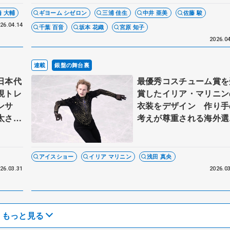
橋 大輔
ギヨーム シゼロン
三浦 佳生
中井 亜美
佐藤 駿
26.04.14
千葉 百音
坂本 花織
宮原 知子
2026.04
連載
銀盤の舞台裏
日本代
最優秀コスチューム賞を
現トレ
賞したイリア・マリニン
ンサ
衣装をデザイン 作り手
太さん
考えが尊重される海外選
上】
からの依頼 伊藤聡美
んに聞く（下）
アイスショー
イリア マリニン
浅田 真央
2026.03
26.03.31
もっと見る