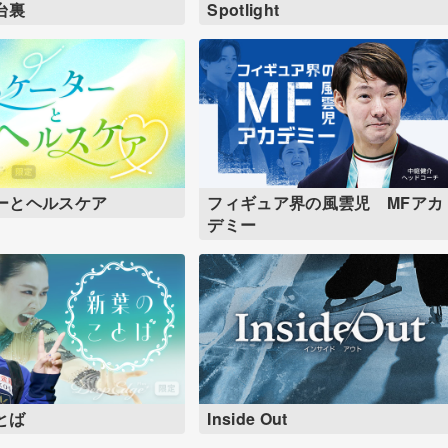
台裏
Spotlight
ーとヘルスケア
フィギュア界の風雲児 MFアカ
デミー
とば
Inside Out