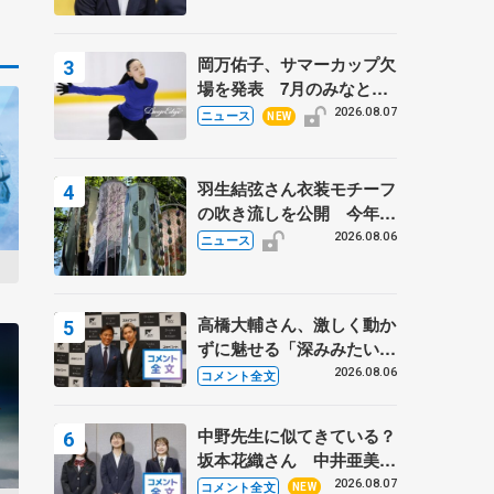
岡万佑子、サマーカップ欠
場を発表 7月のみなとア
クルス杯は腰痛の影響で
2026.08.07
ニュース
NEW
羽生結弦さん衣装モチーフ
の吹き流しを公開 今年は
「春よ、来い」、仙台の瑞
2026.08.06
ニュース
鳳殿
高橋大輔さん、激しく動か
ずに魅せる「深みみたいな
ものは出てきている？」
2026.08.06
コメント全文
〝兄さん〟と慕うレジェン
ド野村忠宏さんと和気あい
中野先生に似てきている？
あい
坂本花織さん 中井亜美は
クリケットのサマーキャン
2026.08.07
コメント全文
NEW