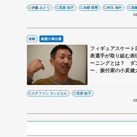
伊藤 みどり
宮原 知子
本郷 理華
村元 哉中
高
20
連載
銀盤の舞台裏
フィギュアスケート
表選手が取り組む表
ーニングとは？ ダ
ー、振付家の小㞍健
が伝えたいこと 【
ステファン ランビエル
宮原 知子
20