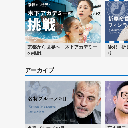
京都から世界へ 木下アカデミー
Moi! 
の挑戦
り
アーカイブ
名将ブルーノの目
宮本賢二