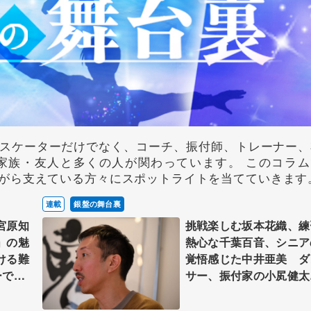
スケーターだけでなく、コーチ、振付師、トレーナー、
家族・友人と多くの人が関わっています。 このコラム
がら支えている方々にスポットライトを当てていきます
連載
銀盤の舞台裏
宮原知
挑戦楽しむ坂本花織、練
」の魅
熱心な千葉百音、シニア
ける難
覚悟感じた中井亜美 ダ
ーで振
サー、振付家の小㞍健太
の提
んが見た選手の姿 【中