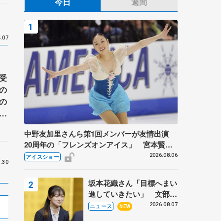
今日
週間
.07
受
の
の
手
さ
中野友加里さんら第1回メンバーが友情出演
20周年の「フレンズオンアイス」 宮本賢二
さん、有川梨絵さん、田村岳斗さんも
2026.08.06
アイスショー
.30
坂本花織さん「目標へまい
進していきたい」 文部科
学省スポーツ表彰式で代表
2026.08.07
ニュース
NEW
謝辞