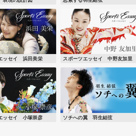
エッセイ 浜田美栄
スポーツエッセイ 中野友加里
エッセイ 小塚崇彦
ソチへの翼 羽生結弦