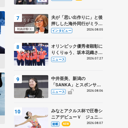
プに 島田麻央はたくさん
試合に出て国際大会へ【文
部科学省スポーツ表彰
夫が「思い出作りに」と後
式】
押しした海外同行がミラノ
まで… 繁華街のリンクで
2026.08.05
インタビュー
は不良のお兄さんも味方
に 小林芳子さんが振り返
オリンピック優秀者顕彰に
るスケート人生
りくりゅう、坂本花織さ
ん、団体メンバーら 8月
2026.07.27
ニュース
7日に文科省が表彰式、ブ
ルーノ・マルコット、中野
園子らコーチも
中井亜美、新潟の
「SANKA」とスポンサー
契約 「全力で応援」とコ
2026.08.06
ニュース
メント
みなとアクルス杯で圧巻シ
ニアデビューＶ ジュニア
で４シーズン無敗の島田麻
2026.08.07
連載
NEW