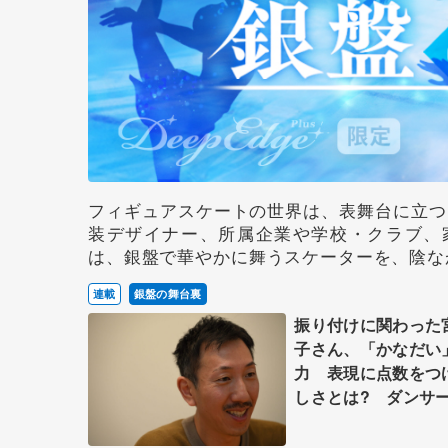
フィギュアスケートの世界は、表舞台に立つ
装デザイナー、所属企業や学校・クラブ、
は、銀盤で華やかに舞うスケーターを、陰な
連載
銀盤の舞台裏
振り付けに関わった
子さん、「かなだい
力 表現に点数をつ
しさとは? ダンサ
付家の小㞍健太さん
案 【下】