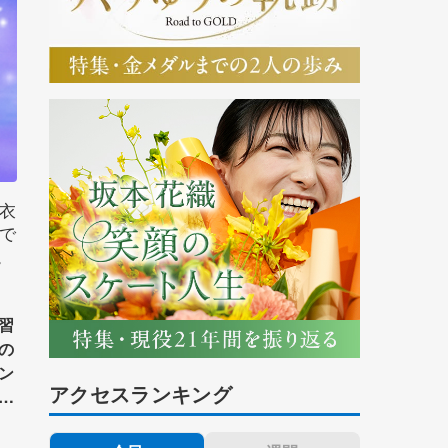
衣
で
。
習
の
ン
アクセスランキング
さ
】