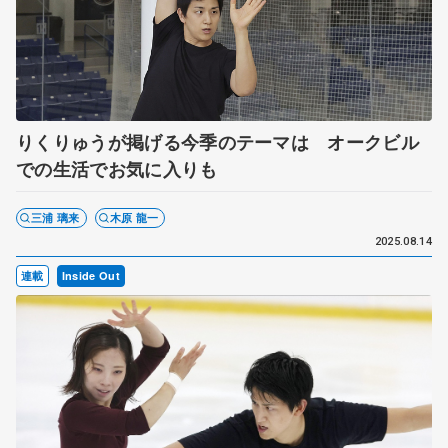
りくりゅうが掲げる今季のテーマは オークビル
での生活でお気に入りも
三浦 璃来
木原 龍一
2025.08.14
連載
Inside Out