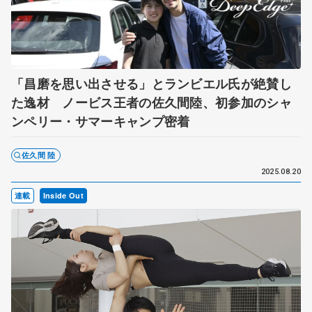
「昌磨を思い出させる」とランビエル氏が絶賛し
た逸材 ノービス王者の佐久間陸、初参加のシャ
ンペリー・サマーキャンプ密着
佐久間 陸
2025.08.20
連載
Inside Out