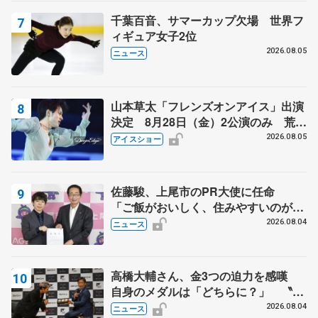
千葉百音、サマーカップ欠場 世界フ
ィギュア女子2位
2026.08.05
ニュース
山本草太「フレンズオンアイス」出演
決定 8月28日（金）2公演のみ 荒川
静香さんプロデュース、20周年のアイ
2026.08.05
アイスショー
スショー
佐藤駿、上尾市のPR大使に任命
「ご飯がおいしく、住みやすいのが魅
力」
2026.08.04
ニュース
高橋大輔さん、金3つの迫力を感嘆
自身のメダルは「どちらに？」 〝リ
ス兄弟〟オリンピック3連覇の野村忠
2026.08.04
ニュース