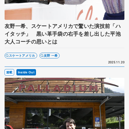
友野一希、スケートアメリカで驚いた演技前「ハ
イタッチ」 黒い革手袋の右手を差し出した平池
大人コーチの思いとは
スケートアメリカ
友野 一希
2025.11.20
連載
Inside Out