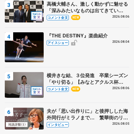
高橋大輔さん、激しく動かずに魅せる
「深みみたいなものは出てきてい
る？」 〝兄さん〟と慕うレジェンド
2026.08.06
コメント全文
NEW
野村忠宏さんと和気あいあい
『THE DESTINY』楽曲紹介
2026.08.04
アイスショー
横井きな結、３位発進 卒業シーズン
「やり切る」【みなとアクルス杯
SP】
2026.08.06
コメント全文
NEW
夫が「思い出作りに」と後押しした海
外同行がミラノまで… 繁華街のリン
クでは不良のお兄さんも味方に 小林
2026.08.05
インタビュー
芳子さんが振り返るスケート人生