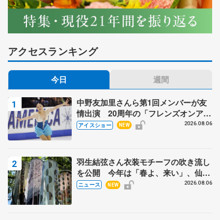
アクセスランキング
今日
週間
中野友加里さんら第1回メンバーが友
情出演 20周年の「フレンズオンアイ
ス」 宮本賢二さん、有川梨絵さん、
2026.08.06
アイスショー
NEW
田村岳斗さんも
羽生結弦さん衣装モチーフの吹き流し
を公開 今年は「春よ、来い」、仙台
の瑞鳳殿
2026.08.06
ニュース
NEW