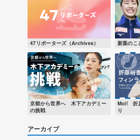
47リポーターズ（Archives）
新葉のこ
京都から世界へ 木下アカデミー
Moi! 
の挑戦
り
アーカイブ