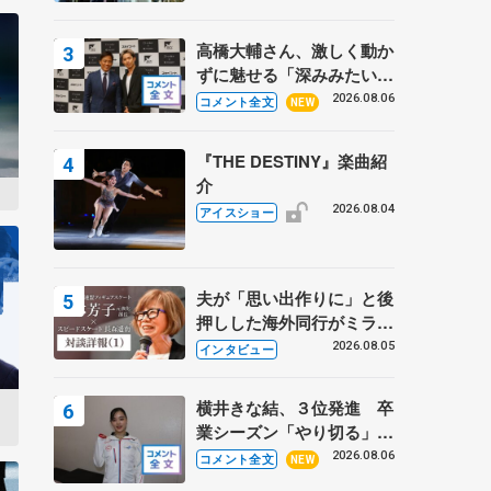
高橋大輔さん、激しく動か
ずに魅せる「深みみたいな
ものは出てきている？」
2026.08.06
コメント全文
NEW
〝兄さん〟と慕うレジェン
ド野村忠宏さんと和気あい
『THE DESTINY』楽曲紹
あい
介
2026.08.04
アイスショー
夫が「思い出作りに」と後
押しした海外同行がミラノ
まで… 繁華街のリンクで
2026.08.05
インタビュー
は不良のお兄さんも味方
に 小林芳子さんが振り返
横井きな結、３位発進 卒
るスケート人生
業シーズン「やり切る」
【みなとアクルス杯SP】
2026.08.06
コメント全文
NEW