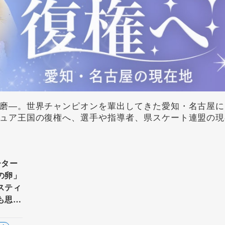
磨―。世界チャンピオンを輩出してきた愛知・名古屋に
ュア王国の復権へ、選手や指導者、県スケート連盟の現
ーター
の卵」
スティ
も思い
 人生
の出会