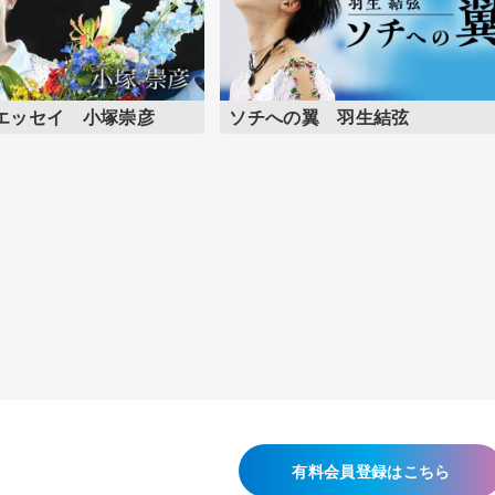
エッセイ 小塚崇彦
ソチへの翼 羽生結弦
有料会員登録はこちら