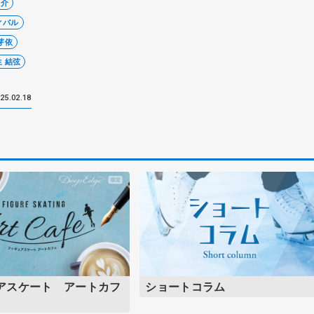
俊介
ィバル
芽依
生 結弦
25.02.18
アスケート アートカフ
ショートコラム