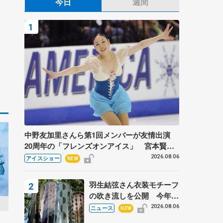
今日
週間
中野友加里さんら第1回メンバーが友情出演
20周年の「フレンズオンアイス」 宮本賢二
さん、有川梨絵さん、田村岳斗さんも
2026.08.06
アイスショー
NEW
羽生結弦さん衣装モチーフ
の吹き流しを公開 今年は
「春よ、来い」、仙台の瑞
2026.08.06
ニュース
NEW
鳳殿