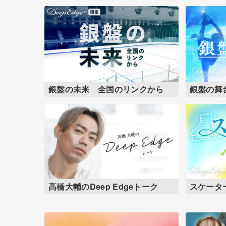
銀盤の未来 全国のリンクから
銀盤の舞
高橋大輔のDeep Edgeトーク
スケータ