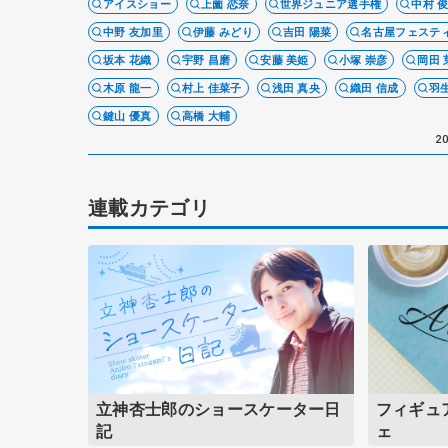
アイスショー
上薗 恋奈
世界ジュニア選手権
中村 
い
中野 友加里
伊藤 みどり
吉田 陽菜
名古屋フェステ
坂本 花織
宇野 昌磨
安藤 美姫
小塚 崇彦
岡田 
木原 龍一
村上 佳菜子
浅田 真央
織田 信成
羽
鍵山 優真
高橋 大輔
20
連載カテゴリ
立神杏士郎のショースケーター日
フィギュ
記
ェ