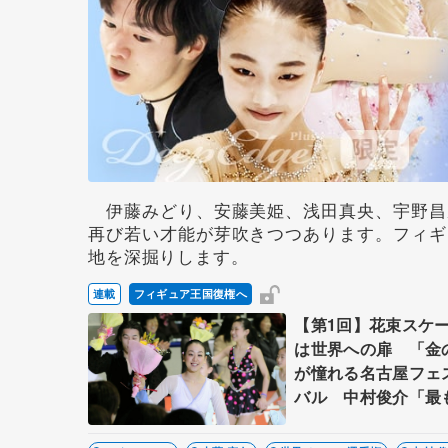
伊藤みどり、安藤美姫、浅田真央、宇野昌
再び若い才能が芽吹きつつあります。フィギ
地を深掘りします。
連載
フィギュア王国復権へ
【第1回】花束スケ
は世界への扉 「金
が憧れる名古屋フェ
バル 中村俊介「最
入れのあるショー」
変えた、ある選手と