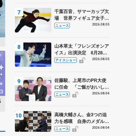
千葉百音、サマーカップ欠
場 世界フィギュア女子2
位
2026.08.05
ニュース
山本草太「フレンズオンア
イス」出演決定 8月28日
（金）2公演のみ 荒川静
2026.08.05
アイスショー
香さんプロデュース、20
周年のアイスショー
佐藤駿、上尾市のPR大使
に任命 「ご飯がおいし
く、住みやすいのが魅力」
2026.08.04
ニュース
名
高橋大輔さん、金3つの迫
力を感嘆 自身のメダルは
「どちらに？」 〝リス兄
2026.08.04
ニュース
弟〟オリンピック3連覇の