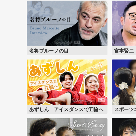
名将ブルーノの目
宮本賢二
あずしん アイスダンスで五輪へ
スポーツ