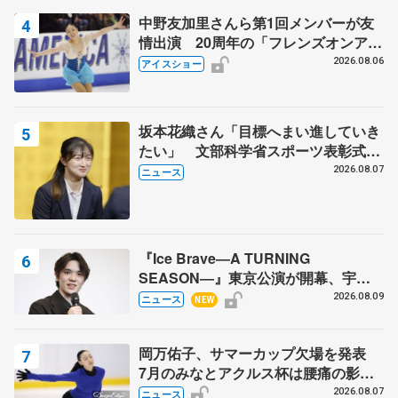
中野友加里さんら第1回メンバーが友
情出演 20周年の「フレンズオンアイ
ス」 宮本賢二さん、有川梨絵さん、
2026.08.06
アイスショー
田村岳斗さんも
坂本花織さん「目標へまい進していき
たい」 文部科学省スポーツ表彰式で
代表謝辞
2026.08.07
ニュース
『Ice Brave―A TURNING
SEASON―』東京公演が開幕、宇野
昌磨の『Ice Brave』にかける思いを
2026.08.09
ニュース
NEW
知る記事 5選
岡万佑子、サマーカップ欠場を発表
7月のみなとアクルス杯は腰痛の影響
で
2026.08.07
ニュース