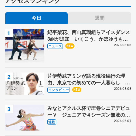
アクセスランキング
今日
週間
紀平梨花、西山真瑚組らアイスダンス
3組が追加 いくこう、かほゆうも、
木下グループ杯
2026.08.08
ニュース
NEW
片伊勢武アミンが語る現役続行の理
由、東京での初めての一人暮らし 注
目スケーターの「今」に迫る
2026.08.08
インタビュー
NEW
みなとアクルス杯で圧巻シニアデビュ
ーＶ ジュニアで４シーズン無敗の島
田麻央
2026.08.07
連載