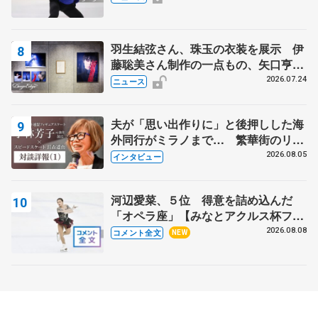
羽生結弦さん、珠玉の衣装を展示 伊
藤聡美さん制作の一点もの、矢口亨さ
んが撮影
2026.07.24
ニュース
夫が「思い出作りに」と後押しした海
外同行がミラノまで… 繁華街のリン
クでは不良のお兄さんも味方に 小林
2026.08.05
インタビュー
芳子さんが振り返るスケート人生
河辺愛菜、５位 得意を詰め込んだ
「オペラ座」【みなとアクルス杯フリ
ー】
2026.08.08
コメント全文
NEW