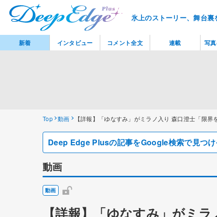
氷上のストーリー、舞台裏
新着
インタビュー
コメント全文
連載
写真
Top
動画
【詳報】「ゆなすみ」がミラノ入り 森口澄士「限界
Deep Edge Plusの記事をGoogle検索で
動画
動画
【詳報】「ゆなすみ」がミラ