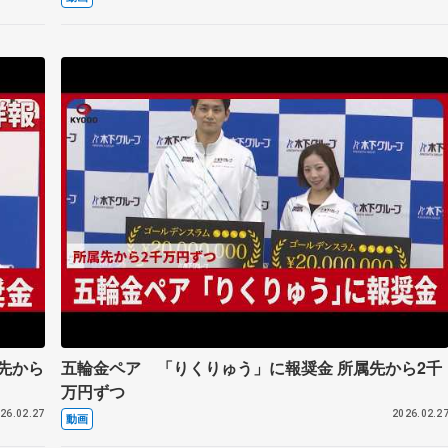
先から
五輪金ペア 「りくりゅう」に報奨金 所属先から2千
万円ずつ
26.02.27
2026.02.2
動画