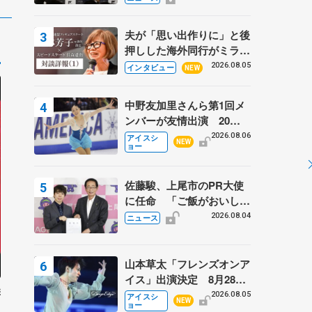
弟〟オリンピック3連覇の
野村忠宏さんと対談
夫が「思い出作りに」と後
押しした海外同行がミラノ
まで… 繁華街のリンクで
2026.08.05
インタビュー
NEW
は不良のお兄さんも味方
に 小林芳子さんが振り返
中野友加里さんら第1回メ
るスケート人生
ンバーが友情出演 20周
年の「フレンズオンアイ
2026.08.06
アイスシ
NEW
ョー
ス」 宮本賢二さん、有川
梨絵さん、田村岳斗さんも
佐藤駿、上尾市のPR大使
に任命 「ご飯がおいし
く、住みやすいのが魅力」
2026.08.04
ニュース
山本草太「フレンズオンア
イス」出演決定 8月28日
季
（金）2公演のみ 荒川静
2026.08.05
アイスシ
NEW
ョー
香さんプロデュース、20