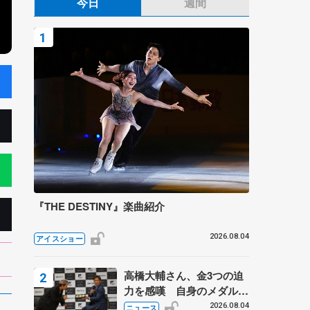
今日
週間
『THE DESTINY』楽曲紹介
2026.08.04
アイスショー
高橋大輔さん、金3つの迫
力を感嘆 自身のメダルは
「どちらに？」 〝リス兄
2026.08.04
ニュース