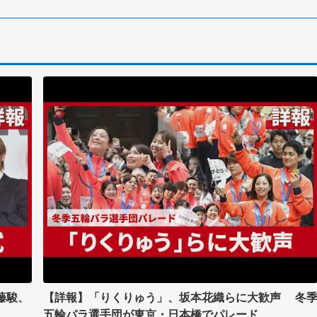
藤駿、
【詳報】「りくりゅう」、坂本花織らに大歓声 冬
五輪パラ選手団が東京・日本橋でパレード