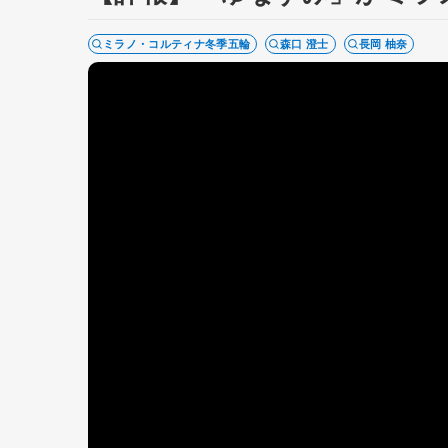
ミラノ・コルティナ冬季五輪
森口 澄士
長岡 柚奈