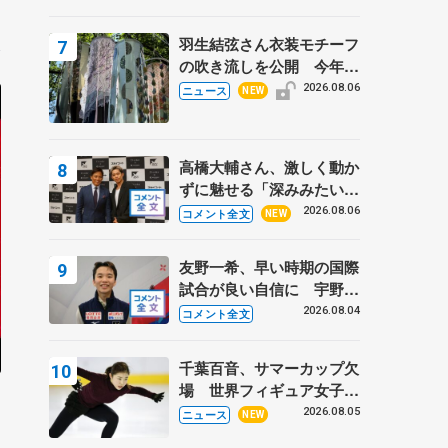
周年のアイスショー
5
羽生結弦さん衣装モチーフ
の吹き流しを公開 今年は
「春よ、来い」、仙台の瑞
2026.08.06
ニュース
NEW
鳳殿
高橋大輔さん、激しく動か
ずに魅せる「深みみたいな
ものは出てきている？」
2026.08.06
コメント全文
NEW
〝兄さん〟と慕うレジェン
ド野村忠宏さんと和気あい
友野一希、早い時期の国際
あい
試合が良い自信に 宇野昌
磨の現役復帰に思っている
2026.08.04
コメント全文
こと 【アジアンオープン
トロフィーフリー】
千葉百音、サマーカップ欠
場 世界フィギュア女子2
位
2026.08.05
ニュース
NEW
3