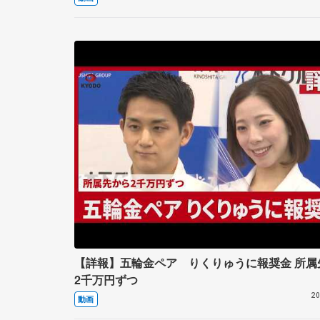
【詳報】五輪金ペア りくりゅうに報奨金 所属
2千万円ずつ
20
動画