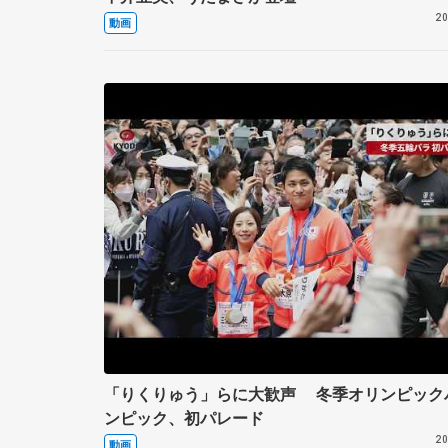
20
動画
「りくりゅう」らに大歓声 冬季オリンピック
ンピック、初パレード
20
動画