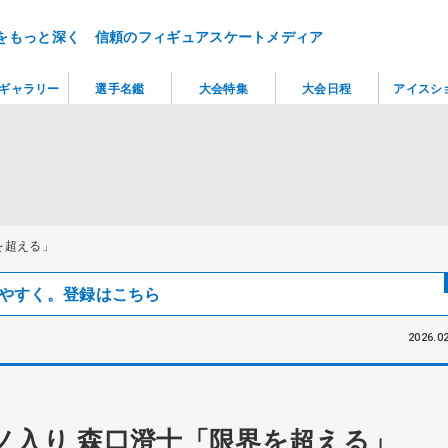
をもっと深く 信頼のフィギュアスケートメディア
ギャラリー
選手名鑑
大会特集
大会日程
アイスシ
を超える」
見つけやすく。登録はこちら
2026.02
ノ入り 森口澄士「限界を超える」