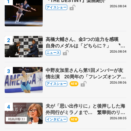
『THE DESTINY』楽曲紹介
2026.08.04
アイスショー
高橋大輔さん、金3つの迫力を感嘆
自身のメダルは「どちらに？」 〝リ
ス兄弟〟オリンピック3連覇の野村忠
2026.08.04
ニュース
宏さんと対談
中野友加里さんら第1回メンバーが友
情出演 20周年の「フレンズオンアイ
ス」 宮本賢二さん、有川梨絵さん、
2026.08.06
アイスショー
NEW
田村岳斗さんも
夫が「思い出作りに」と後押しした海
外同行がミラノまで… 繁華街のリン
クでは不良のお兄さんも味方に 小林
2026.08.05
インタビュー
NEW
芳子さんが振り返るスケート人生