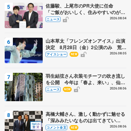
佐藤駿、上尾市のPR大使に任命
「ご飯がおいしく、住みやすいのが魅
力」
2026.08.04
ニュース
山本草太「フレンズオンアイス」出演
決定 8月28日（金）2公演のみ 荒川
静香さんプロデュース、20周年のアイ
2026.08.05
アイスショー
NEW
スショー
羽生結弦さん衣装モチーフの吹き流し
を公開 今年は「春よ、来い」、仙台
の瑞鳳殿
2026.08.06
ニュース
NEW
高橋大輔さん、激しく動かずに魅せる
「深みみたいなものは出てきてい
る？」 〝兄さん〟と慕うレジェンド
2026.08.06
コメント全文
NEW