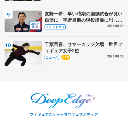
野村忠宏さんと和気あいあい
友野一希、早い時期の国際試合が良い
自信に 宇野昌磨の現役復帰に思って
いること 【アジアンオープントロフ
2026.08.04
コメント全文
ィーフリー】
千葉百音、サマーカップ欠場 世界フ
ィギュア女子2位
2026.08.05
ニュース
NEW
フィギュアスケート専門ウェブメディア