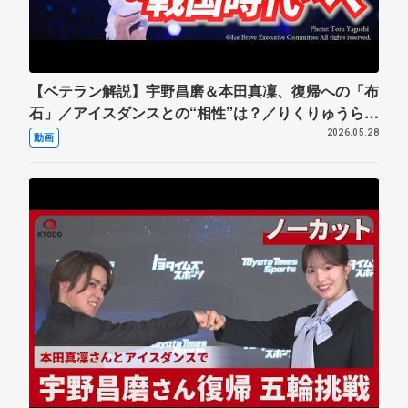
【ベテラン解説】宇野昌磨＆本田真凜、復帰への「布
石」／アイスダンスとの“相性”は？／りくりゅうら
「ペア」との違い／まるで公開プロポーズ／ゲーマー
2026.05.28
動画
と二刀流／国内は“戦国時代”へ突入【フィギュア】