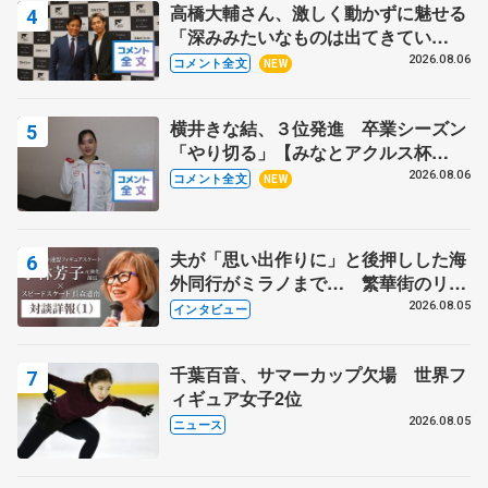
高橋大輔さん、激しく動かずに魅せる
「深みみたいなものは出てきてい
る？」 〝兄さん〟と慕うレジェンド
2026.08.06
コメント全文
NEW
野村忠宏さんと和気あいあい
横井きな結、３位発進 卒業シーズン
「やり切る」【みなとアクルス杯
SP】
2026.08.06
コメント全文
NEW
夫が「思い出作りに」と後押しした海
外同行がミラノまで… 繁華街のリン
クでは不良のお兄さんも味方に 小林
2026.08.05
インタビュー
芳子さんが振り返るスケート人生
千葉百音、サマーカップ欠場 世界フ
ィギュア女子2位
2026.08.05
ニュース