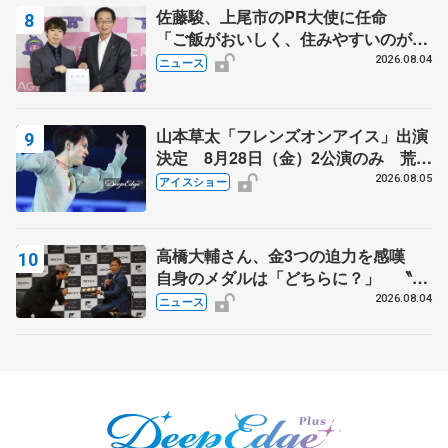
佐藤駿、上尾市のPR大使に任命
「ご飯がおいしく、住みやすいのが魅
力」
2026.08.04
ニュース
山本草太「フレンズオンアイス」出演
決定 8月28日（金）2公演のみ 荒川
静香さんプロデュース、20周年のアイ
2026.08.05
アイスショー
スショー
高橋大輔さん、金3つの迫力を感嘆
自身のメダルは「どちらに？」 〝リ
ス兄弟〟オリンピック3連覇の野村忠
2026.08.04
ニュース
宏さんと対談