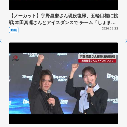
【ノーカット】宇野昌磨さん現役復帰、五輪目標に挑
戦 本田真凜さんとアイスダンスで チーム「しょまり
ん」
2026.05.22
動画