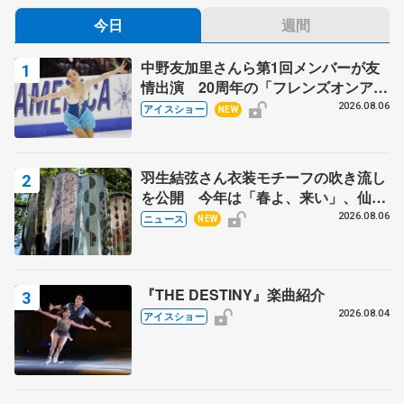
今日
週間
中野友加里さんら第1回メンバーが友
情出演 20周年の「フレンズオンアイ
ス」 宮本賢二さん、有川梨絵さん、
2026.08.06
アイスショー
NEW
田村岳斗さんも
羽生結弦さん衣装モチーフの吹き流し
を公開 今年は「春よ、来い」、仙台
の瑞鳳殿
2026.08.06
ニュース
NEW
『THE DESTINY』楽曲紹介
2026.08.04
アイスショー