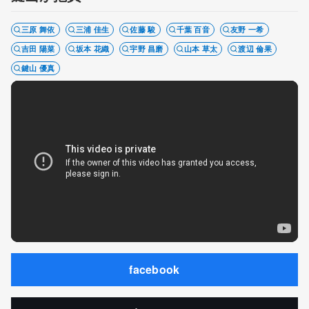
三原 舞依
三浦 佳生
佐藤 駿
千葉 百音
友野 一希
吉田 陽菜
坂本 花織
宇野 昌磨
山本 草太
渡辺 倫果
鍵山 優真
facebook