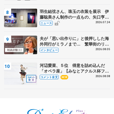
羽生結弦さん、珠玉の衣装を展示 伊
藤聡美さん制作の一点もの、矢口亨さ
んが撮影
2026.07.24
ニュース
夫が「思い出作りに」と後押しした海
外同行がミラノまで… 繁華街のリン
クでは不良のお兄さんも味方に 小林
2026.08.05
インタビュー
芳子さんが振り返るスケート人生
河辺愛菜、５位 得意を詰め込んだ
「オペラ座」【みなとアクルス杯フリ
ー】
2026.08.08
コメント全文
NEW