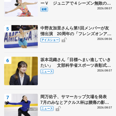
ーＶ ジュニアで４シーズン無敗の島
田麻央
2026.08.07
連載
中野友加里さんら第1回メンバーが友
情出演 20周年の「フレンズオンアイ
ス」 宮本賢二さん、有川梨絵さん、
2026.08.06
アイスショー
田村岳斗さんも
坂本花織さん「目標へまい進していき
たい」 文部科学省スポーツ表彰式で
代表謝辞
2026.08.07
ニュース
岡万佑子、サマーカップ欠場を発表
7月のみなとアクルス杯は腰痛の影響
で
2026.08.07
ニュース