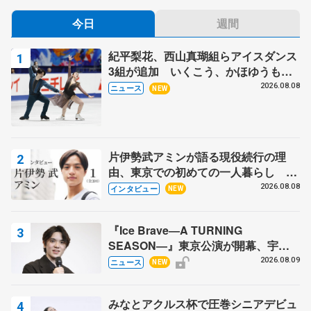
今日
週間
紀平梨花、西山真瑚組らアイスダンス
3組が追加 いくこう、かほゆうも、
木下グループ杯
2026.08.08
ニュース
NEW
片伊勢武アミンが語る現役続行の理
由、東京での初めての一人暮らし 注
目スケーターの「今」に迫る
2026.08.08
インタビュー
NEW
『Ice Brave―A TURNING
SEASON―』東京公演が開幕、宇野
昌磨の『Ice Brave』にかける思いを
2026.08.09
ニュース
NEW
知る記事 5選
みなとアクルス杯で圧巻シニアデビュ