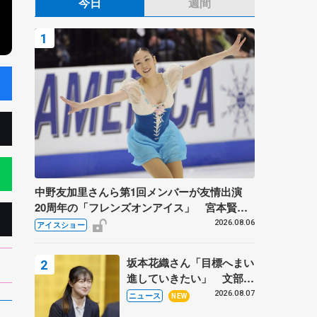
今日
週間
中野友加里さんら第1回メンバーが友情出演
20周年の「フレンズオンアイス」 宮本賢二
さん、有川梨絵さん、田村岳斗さんも
2026.08.06
アイスショー
坂本花織さん「目標へまい
進していきたい」 文部科
学省スポーツ表彰式で代表
2026.08.07
ニュース
NEW
謝辞