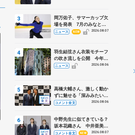
岡万佑子、サマーカップ欠
場を発表 7月のみなとア
クルス杯は腰痛の影響で
2026.08.07
ニュース
NEW
羽生結弦さん衣装モチーフ
の吹き流しを公開 今年は
「春よ、来い」、仙台の瑞
2026.08.06
ニュース
鳳殿
高橋大輔さん、激しく動か
ずに魅せる「深みみたいな
ものは出てきている？」
2026.08.06
コメント全文
〝兄さん〟と慕うレジェン
ド野村忠宏さんと和気あい
中野先生に似てきている？
あい
坂本花織さん 中井亜美は
ワ
クリケットのサマーキャン
2026.08.07
コメント全文
NEW