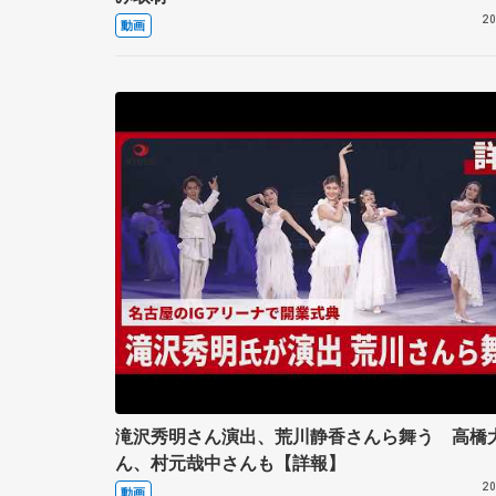
20
動画
滝沢秀明さん演出、荒川静香さんら舞う 高橋
ん、村元哉中さんも【詳報】
20
動画