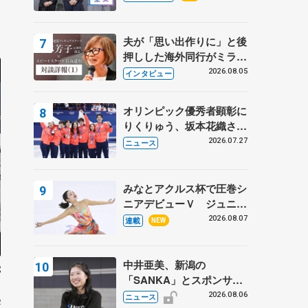
プに 島田麻央はたくさん
9
試合に出て国際大会へ【文
部科学省スポーツ表彰
夫が「思い出作りに」と後
式】
押しした海外同行がミラノ
まで… 繁華街のリンクで
2026.08.05
インタビュー
は不良のお兄さんも味方
に 小林芳子さんが振り返
オリンピック優秀者顕彰に
るスケート人生
りくりゅう、坂本花織さ
ん、団体メンバーら 8月
2026.07.27
ニュース
7日に文科省が表彰式、ブ
ルーノ・マルコット、中野
園子らコーチも
みなとアクルス杯で圧巻シ
ニアデビューＶ ジュニア
で４シーズン無敗の島田麻
2026.08.07
連載
NEW
央
中井亜美、新潟の
が
「SANKA」とスポンサー
契約 「全力で応援」とコ
2026.08.06
ニュース
2