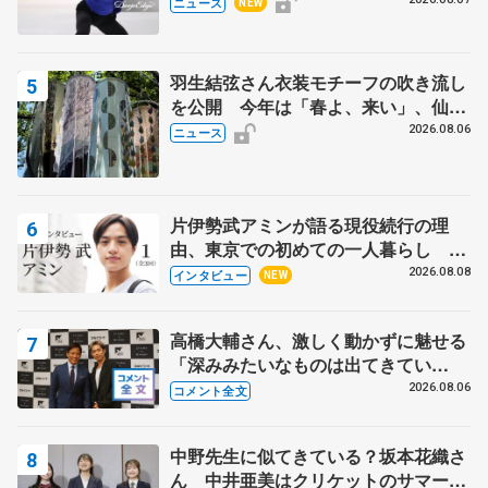
で
ニュース
NEW
羽生結弦さん衣装モチーフの吹き流し
を公開 今年は「春よ、来い」、仙台
の瑞鳳殿
2026.08.06
ニュース
片伊勢武アミンが語る現役続行の理
由、東京での初めての一人暮らし 注
目スケーターの「今」に迫る
2026.08.08
インタビュー
NEW
高橋大輔さん、激しく動かずに魅せる
「深みみたいなものは出てきてい
る？」 〝兄さん〟と慕うレジェンド
2026.08.06
コメント全文
野村忠宏さんと和気あいあい
中野先生に似てきている？坂本花織さ
ん 中井亜美はクリケットのサマーキ