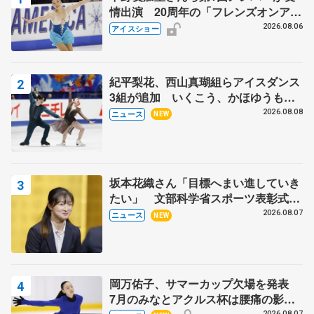
情出演 20周年の「フレンズオンアイ
ス」 宮本賢二さん、有川梨絵さん、
2026.08.06
アイスショー
田村岳斗さんも
紀平梨花、西山真瑚組らアイスダンス
3組が追加 いくこう、かほゆうも、
木下グループ杯
2026.08.08
ニュース
NEW
坂本花織さん「目標へまい進していき
たい」 文部科学省スポーツ表彰式で
代表謝辞
2026.08.07
ニュース
NEW
岡万佑子、サマーカップ欠場を発表
7月のみなとアクルス杯は腰痛の影響
2026.08.07