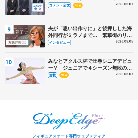
ャンプに 島田麻央はたくさん試合に
2026.08.07
コメント全文
NEW
出て国際大会へ【文部科学省スポーツ
表彰式】
夫が「思い出作りに」と後押しした海
外同行がミラノまで… 繁華街のリン
クでは不良のお兄さんも味方に 小林
2026.08.05
インタビュー
芳子さんが振り返るスケート人生
みなとアクルス杯で圧巻シニアデビュ
ーＶ ジュニアで４シーズン無敗の島
田麻央
2026.08.07
連載
NEW
フィギュアスケート専門ウェブメディア