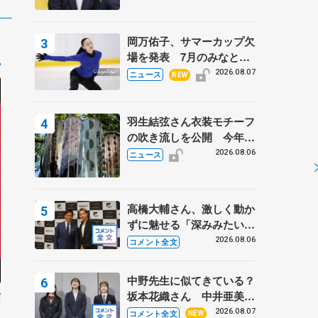
岡万佑子、サマーカップ欠
場を発表 7月のみなとア
クルス杯は腰痛の影響で
2026.08.07
ニュース
NEW
羽生結弦さん衣装モチーフ
の吹き流しを公開 今年は
「春よ、来い」、仙台の瑞
2026.08.06
ニュース
鳳殿
高橋大輔さん、激しく動か
ずに魅せる「深みみたいな
ものは出てきている？」
2026.08.06
コメント全文
〝兄さん〟と慕うレジェン
ド野村忠宏さんと和気あい
中野先生に似てきている？
あい
坂本花織さん 中井亜美は
画
クリケットのサマーキャン
2026.08.07
コメント全文
NEW