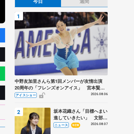
今日
週間
中野友加里さんら第1回メンバーが友情出演
20周年の「フレンズオンアイス」 宮本賢二
さん、有川梨絵さん、田村岳斗さんも
2026.08.06
アイスショー
坂本花織さん「目標へまい
進していきたい」 文部科
学省スポーツ表彰式で代表
2026.08.07
ニュース
NEW
謝辞