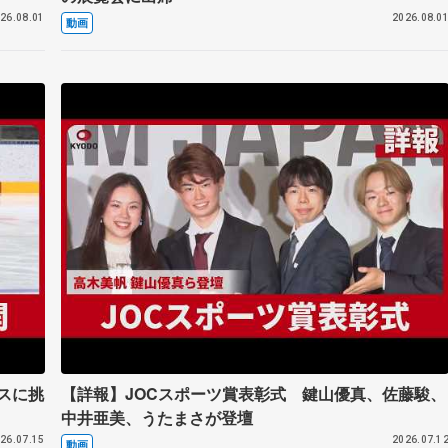
26.08.01
2026.08.0
動画
スに挑
【詳報】JOCスポーツ賞表彰式 鍵山優真、佐藤駿、
中井亜美、うたまさが登壇
26.07.15
2026.07.1
動画