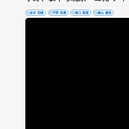
坂本 花織
宇野 昌磨
樋口 新葉
鍵山 優真