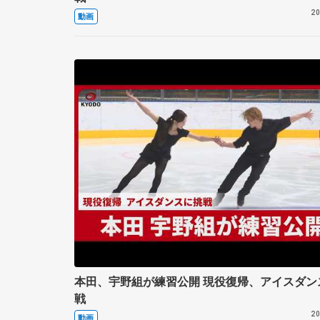
20
動画
本田、宇野組が練習公開 現役復帰、アイスダン
戦
20
動画