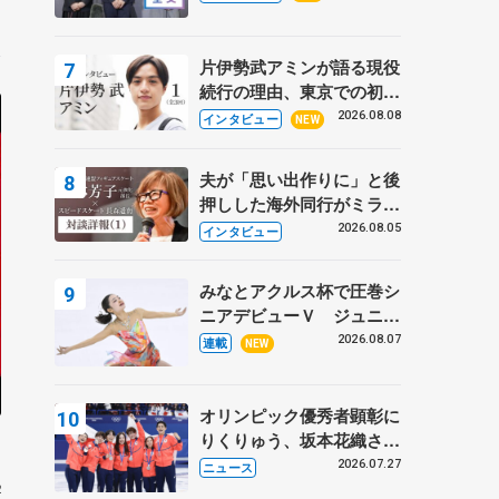
プに 島田麻央はたくさん
1
試合に出て国際大会へ【文
部科学省スポーツ表彰
片伊勢武アミンが語る現役
式】
続行の理由、東京での初め
ての一人暮らし 注目スケ
2026.08.08
インタビュー
NEW
ーターの「今」に迫る
夫が「思い出作りに」と後
押しした海外同行がミラノ
まで… 繁華街のリンクで
2026.08.05
インタビュー
は不良のお兄さんも味方
に 小林芳子さんが振り返
みなとアクルス杯で圧巻シ
るスケート人生
ニアデビューＶ ジュニア
で４シーズン無敗の島田麻
2026.08.07
連載
NEW
央
オリンピック優秀者顕彰に
りくりゅう、坂本花織さ
ん、団体メンバーら 8月
2026.07.27
ニュース
7日に文科省が表彰式、ブ
2