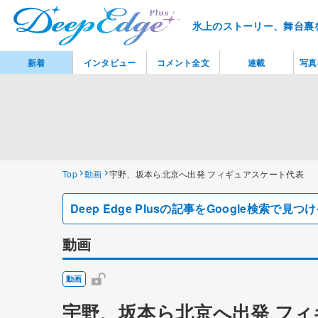
氷上のストーリー、舞台裏
新着
インタビュー
コメント全文
連載
写真
Top
動画
宇野、坂本ら北京へ出発 フィギュアスケート代表
Deep Edge Plusの記事をGoogle検索で
動画
動画
宇野、坂本ら北京へ出発 フ