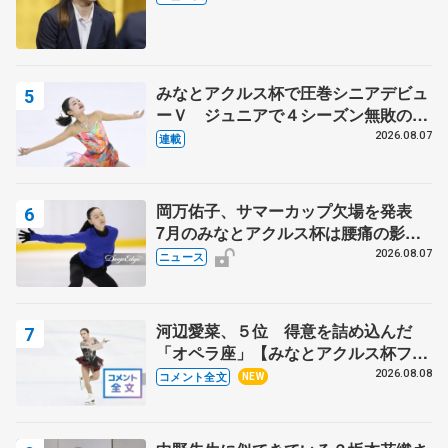
みなとアクルス杯で圧巻シニアデビュ
ーＶ ジュニアで４シーズン無敗の島
田麻央
2026.08.07
連載
岡万佑子、サマーカップ欠場を発表
7月のみなとアクルス杯は腰痛の影響
で
2026.08.07
ニュース
河辺愛菜、５位 得意を詰め込んだ
「オペラ座」【みなとアクルス杯フリ
ー】
2026.08.08
コメント全文
NEW