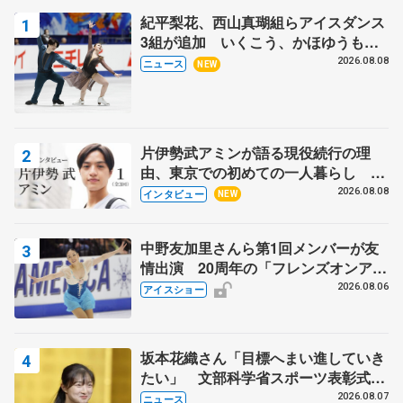
紀平梨花、西山真瑚組らアイスダンス
3組が追加 いくこう、かほゆうも、
木下グループ杯
2026.08.08
ニュース
NEW
片伊勢武アミンが語る現役続行の理
由、東京での初めての一人暮らし 注
目スケーターの「今」に迫る
2026.08.08
インタビュー
NEW
中野友加里さんら第1回メンバーが友
情出演 20周年の「フレンズオンアイ
ス」 宮本賢二さん、有川梨絵さん、
2026.08.06
アイスショー
田村岳斗さんも
坂本花織さん「目標へまい進していき
たい」 文部科学省スポーツ表彰式で
代表謝辞
2026.08.07
ニュース