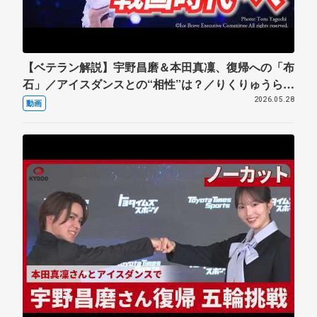
【ベテラン解説】宇野昌磨＆本田真凜、復帰への「布
石」／アイスダンスとの“相性”は？／りくりゅうら
「ペア」との違い／まるで公開プロポーズ／ゲーマー
2026.05.28
動画
と二刀流／国内は“戦国時代”へ突入【フィギュア】