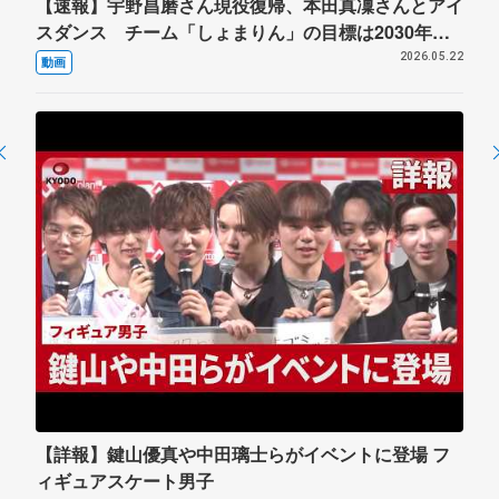
【速報】宇野昌磨さん現役復帰、本田真凜さんとアイ
スダンス チーム「しょまりん」の目標は2030年五
輪
2026.05.22
動画
【詳報】鍵山優真や中田璃士らがイベントに登場 フ
ィギュアスケート男子