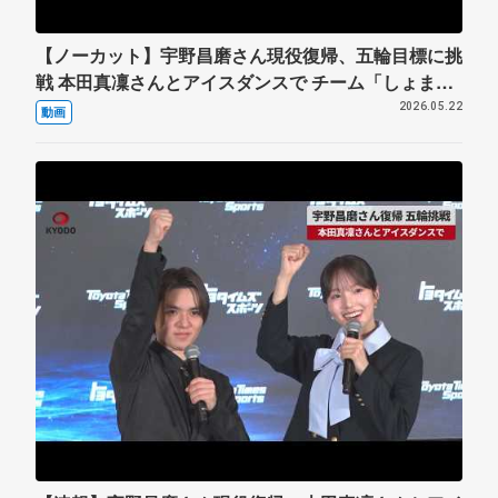
【ノーカット】宇野昌磨さん現役復帰、五輪目標に挑
戦 本田真凜さんとアイスダンスで チーム「しょまり
ん」
2026.05.22
動画