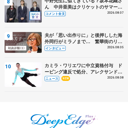
中野先生に似てきている？坂本花織さ
ん 中井亜美はクリケットのサマーキ
ャンプに 島田麻央はたくさん試合に
2026.08.07
コメント全文
出て国際大会へ【文部科学省スポーツ
表彰式】
夫が「思い出作りに」と後押しした海
外同行がミラノまで… 繁華街のリン
クでは不良のお兄さんも味方に 小林
2026.08.05
インタビュー
芳子さんが振り返るスケート人生
カミラ・ワリエワに中立資格付与 ド
ーピング違反で処分、アレクサンド
ラ・イグナトワも
2026.08.08
ニュース
NEW