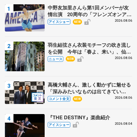
中野友加里さんら第1回メンバーが友
情出演 20周年の「フレンズオンアイ
ス」 宮本賢二さん、有川梨絵さん、
2026.08.06
アイスショー
NEW
田村岳斗さんも
羽生結弦さん衣装モチーフの吹き流し
を公開 今年は「春よ、来い」、仙台
の瑞鳳殿
2026.08.06
ニュース
NEW
高橋大輔さん、激しく動かずに魅せる
「深みみたいなものは出てきてい
る？」 〝兄さん〟と慕うレジェンド
2026.08.06
コメント全文
NEW
野村忠宏さんと和気あいあい
『THE DESTINY』楽曲紹介
2026.08.04
アイスショー