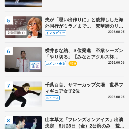
夫が「思い出作りに」と後押しした海
外同行がミラノまで… 繁華街のリン
クでは不良のお兄さんも味方に 小林
2026.08.05
インタビュー
芳子さんが振り返るスケート人生
横井きな結、３位発進 卒業シーズン
「やり切る」【みなとアクルス杯
SP】
2026.08.06
コメント全文
NEW
千葉百音、サマーカップ欠場 世界フ
ィギュア女子2位
2026.08.05
ニュース
山本草太「フレンズオンアイス」出演
決定 8月28日（金）2公演のみ 荒川