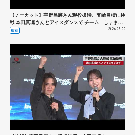
【ノーカット】宇野昌磨さん現役復帰、五輪目標に挑
戦 本田真凜さんとアイスダンスで チーム「しょまり
ん」
2026.05.22
動画