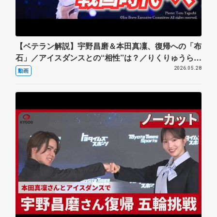
【ベテラン解説】宇野昌磨＆本田真凜、復帰への「布
石」／アイスダンスとの“相性”は？／りくりゅうら
「ペア」との違い／まるで公開プロポーズ／ゲーマー
2026.05.28
動画
と二刀流／国内は“戦国時代”へ突入【フィギュア】