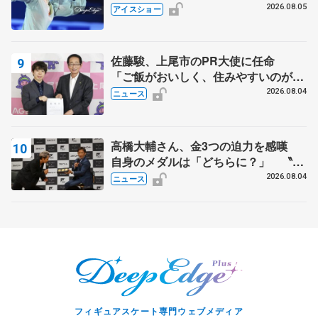
静香さんプロデュース、20周年のアイ
2026.08.05
アイスショー
スショー
佐藤駿、上尾市のPR大使に任命
「ご飯がおいしく、住みやすいのが魅
力」
2026.08.04
ニュース
高橋大輔さん、金3つの迫力を感嘆
自身のメダルは「どちらに？」 〝リ
ス兄弟〟オリンピック3連覇の野村忠
2026.08.04
ニュース
宏さんと対談
フィギュアスケート専門ウェブメディア