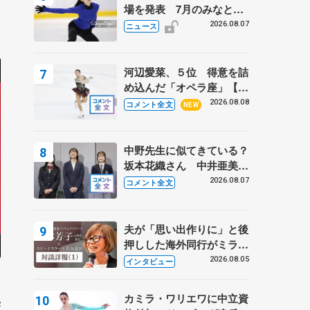
場を発表 7月のみなとア
5
クルス杯は腰痛の影響で
2026.08.07
ニュース
河辺愛菜、５位 得意を詰
め込んだ「オペラ座」【み
なとアクルス杯フリー】
2026.08.08
コメント全文
NEW
中野先生に似てきている？
坂本花織さん 中井亜美は
クリケットのサマーキャン
2026.08.07
コメント全文
プに 島田麻央はたくさん
試合に出て国際大会へ【文
部科学省スポーツ表彰
夫が「思い出作りに」と後
式】
押しした海外同行がミラノ
まで… 繁華街のリンクで
2026.08.05
インタビュー
は不良のお兄さんも味方
に 小林芳子さんが振り返
カミラ・ワリエワに中立資
るスケート人生
2