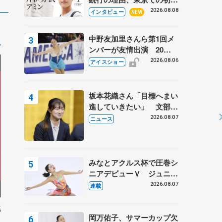
ての一人暮らし 注目スケ
2026.08.08
インタビュー
NEW
ーターの「今」に迫る
中野友加里さんら第1回メ
ンバーが友情出演 20周
年の「フレンズオンアイ
2026.08.06
アイスショー
ス」 宮本賢二さん、有川
梨絵さん、田村岳斗さんも
坂本花織さん「目標へまい
進していきたい」 文部科
学省スポーツ表彰式で代表
2026.08.07
ニュース
謝辞
みなとアクルス杯で圧巻シ
ニアデビューＶ ジュニア
で４シーズン無敗の島田麻
2026.08.07
連載
央
挑
岡万佑子、サマーカップ欠