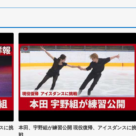
スに挑
本田、宇野組が練習公開 現役復帰、アイスダンスに
戦