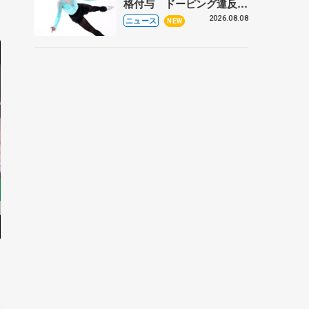
格付与 ドーピング違反で
処分、アレクサンドラ・イ
2026.08.08
ニュース
NEW
グナトワも
1