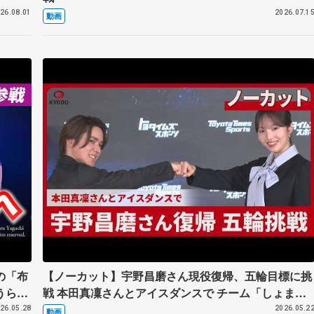
26.08.01
2026.07.1
動画
の「布
【ノーカット】宇野昌磨さん現役復帰、五輪目標に挑
うら
戦 本田真凜さんとアイスダンスで チーム「しょまり
ーマー
ん」
26.05.28
2026.05.2
動画