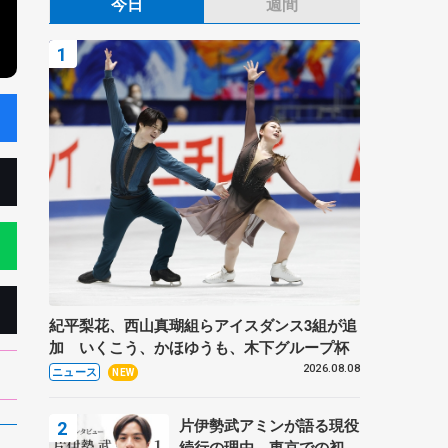
今日
週間
紀平梨花、西山真瑚組らアイスダンス3組が追
加 いくこう、かほゆうも、木下グループ杯
2026.08.08
ニュース
NEW
片伊勢武アミンが語る現役
続行の理由、東京での初め