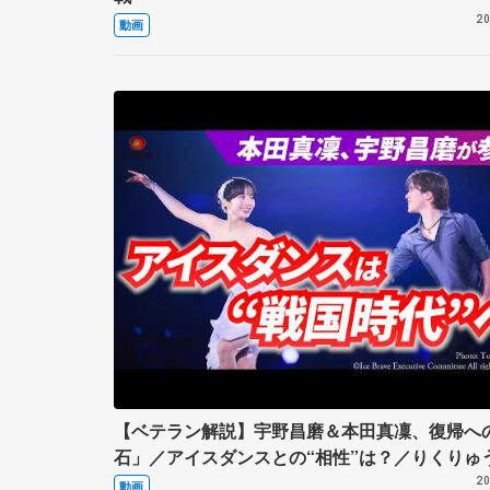
20
動画
【ベテラン解説】宇野昌磨＆本田真凜、復帰へ
石」／アイスダンスとの“相性”は？／りくりゅ
「ペア」との違い／まるで公開プロポーズ／ゲ
20
動画