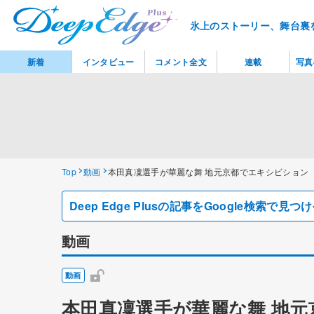
氷上のストーリー、舞台裏
新着
インタビュー
コメント全文
連載
写真
Top
動画
本田真凜選手が華麗な舞 地元京都でエキシビション
Deep Edge Plusの記事をGoogle検索で
動画
動画
本田真凜選手が華麗な舞 地