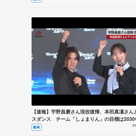
と二刀流／国内は“戦国時代”へ突入【フィギュ
【速報】宇野昌磨さん現役復帰、本田真凜さん
スダンス チーム「しょまりん」の目標は2030
20
動画