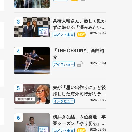
鳳殿
高橋大輔さん、激しく動か
ずに魅せる「深みみたいな
ものは出てきている？」
2026.08.06
コメント全文
NEW
〝兄さん〟と慕うレジェン
ド野村忠宏さんと和気あい
『THE DESTINY』楽曲紹
あい
介
2026.08.04
アイスショー
夫が「思い出作りに」と後
押しした海外同行がミラノ
まで… 繁華街のリンクで
2026.08.05
インタビュー
は不良のお兄さんも味方
に 小林芳子さんが振り返
横井きな結、３位発進 卒
るスケート人生
業シーズン「やり切る」
【みなとアクルス杯SP】
2026.08.06
コメント全文
NEW