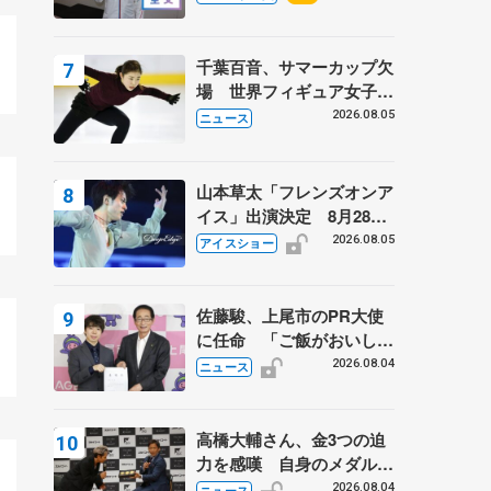
千葉百音、サマーカップ欠
場 世界フィギュア女子2
位
2026.08.05
ニュース
山本草太「フレンズオンア
イス」出演決定 8月28日
（金）2公演のみ 荒川静
2026.08.05
アイスショー
香さんプロデュース、20
周年のアイスショー
佐藤駿、上尾市のPR大使
に任命 「ご飯がおいし
く、住みやすいのが魅力」
2026.08.04
ニュース
高橋大輔さん、金3つの迫
力を感嘆 自身のメダルは
「どちらに？」 〝リス兄
2026.08.04
ニュース