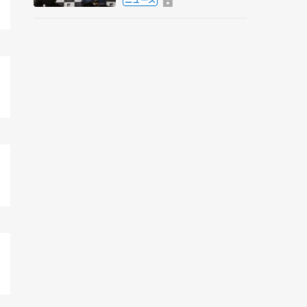
弟〟オリンピック3連覇の
野村忠宏さんと対談