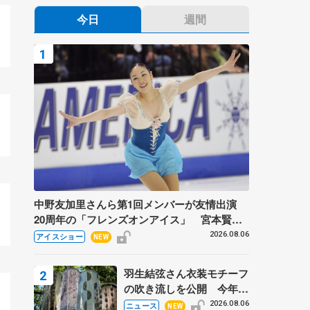
今日
週間
中野友加里さんら第1回メンバーが友情出演
20周年の「フレンズオンアイス」 宮本賢二
さん、有川梨絵さん、田村岳斗さんも
2026.08.06
アイスショー
NEW
羽生結弦さん衣装モチーフ
の吹き流しを公開 今年は
「春よ、来い」、仙台の瑞
2026.08.06
ニュース
NEW