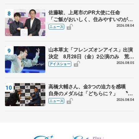
佐藤駿、上尾市のPR大使に任命
「ご飯がおいしく、住みやすいのが魅
力」
2026.08.04
ニュース
山本草太「フレンズオンアイス」出演
決定 8月28日（金）2公演のみ 荒川
静香さんプロデュース、20周年のアイ
2026.08.05
アイスショー
スショー
高橋大輔さん、金3つの迫力を感嘆
自身のメダルは「どちらに？」 〝リ
ス兄弟〟オリンピック3連覇の野村忠
2026.08.04
ニュース
宏さんと対談