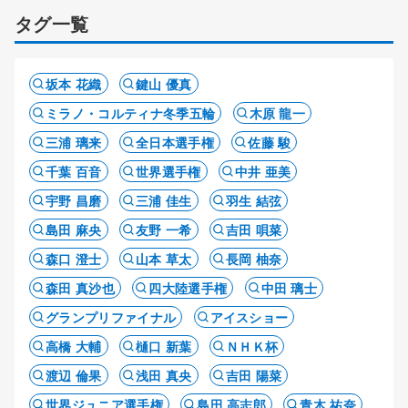
タグ一覧
坂本 花織
鍵山 優真
ミラノ・コルティナ冬季五輪
木原 龍一
三浦 璃来
全日本選手権
佐藤 駿
千葉 百音
世界選手権
中井 亜美
宇野 昌磨
三浦 佳生
羽生 結弦
島田 麻央
友野 一希
吉田 唄菜
森口 澄士
山本 草太
長岡 柚奈
森田 真沙也
四大陸選手権
中田 璃士
グランプリファイナル
アイスショー
高橋 大輔
樋口 新葉
ＮＨＫ杯
渡辺 倫果
浅田 真央
吉田 陽菜
世界ジュニア選手権
島田 高志郎
青木 祐奈