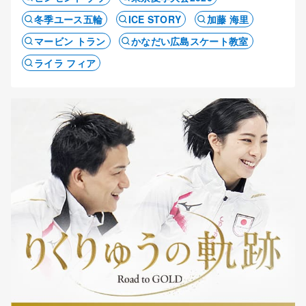
冬季ユース五輪
ICE STORY
加藤 海里
マービン トラン
かなだい広島スケート教室
ライラ フィア