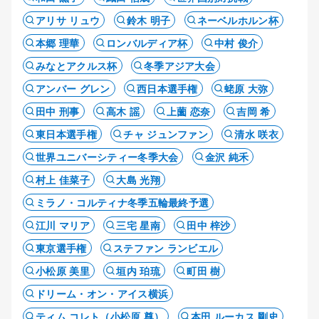
アリサ リュウ
鈴木 明子
ネーベルホルン杯
本郷 理華
ロンバルディア杯
中村 俊介
みなとアクルス杯
冬季アジア大会
アンバー グレン
西日本選手権
蛯原 大弥
田中 刑事
高木 謡
上薗 恋奈
吉岡 希
東日本選手権
チャ ジュンファン
清水 咲衣
世界ユニバーシティー冬季大会
金沢 純禾
村上 佳菜子
大島 光翔
ミラノ・コルティナ冬季五輪最終予選
江川 マリア
三宅 星南
田中 梓沙
東京選手権
ステファン ランビエル
小松原 美里
垣内 珀琉
町田 樹
ドリーム・オン・アイス横浜
ティム コレト（小松原 尊）
本田 ルーカス 剛史