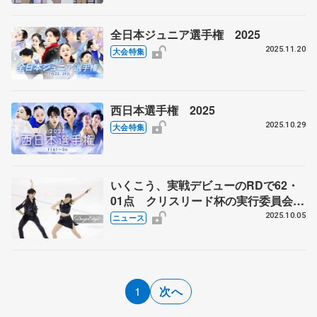
全日本ジュニア選手権 2025
2025.11.20
大会特集
西日本選手権 2025
2025.10.29
大会特集
いくこう、実戦デビューのRDで62・
01点 クリスリード杯の実行委員会が
結果発表
2025.10.05
ニュース
1
次へ