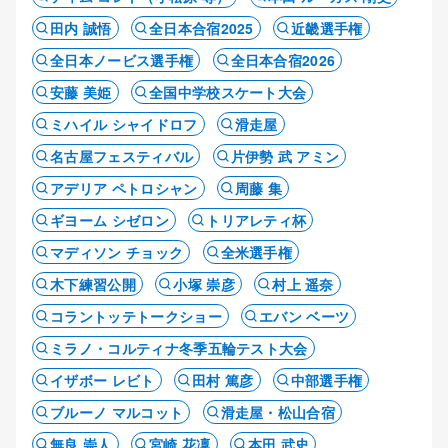
田内 誠悟
全日本合宿2025
近畿選手権
全日本ノービス選手権
全日本合宿2026
安藤 美姫
全国中学校スケート大会
ミハイル シャイドロフ
滑走屋
名古屋フェスティバル
片伊勢 武 アミン
アデリア ペトロシャン
周藤 集
ギヨーム シゼロン
トリアレティ杯
マディソン チョック
全米選手権
木下練習公開
小塚 崇彦
村上 遥奈
コラントッテトークショー
エバン ベーツ
ミラノ・コルティナ冬季五輪テスト大会
イザボー レビト
田村 篤彦
中部選手権
ブルーノ マルコット
滑走屋・松山合宿
無良 崇人
宮崎 花凜
本田 武史