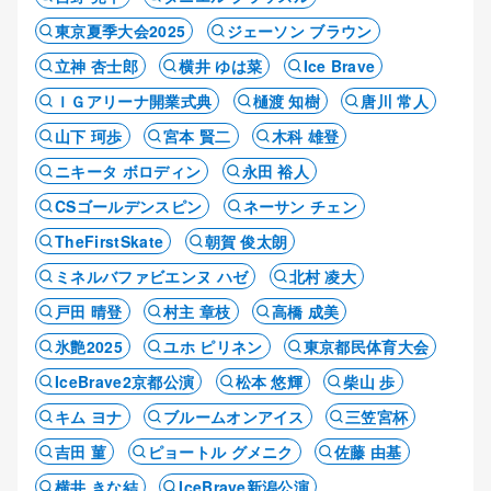
東京夏季大会2025
ジェーソン ブラウン
立神 杏士郎
横井 ゆは菜
Ice Brave
ＩＧアリーナ開業式典
樋渡 知樹
唐川 常人
山下 珂歩
宮本 賢二
木科 雄登
ニキータ ボロディン
永田 裕人
CSゴールデンスピン
ネーサン チェン
TheFirstSkate
朝賀 俊太朗
ミネルバファビエンヌ ハゼ
北村 凌大
戸田 晴登
村主 章枝
高橋 成美
氷艶2025
ユホ ピリネン
東京都民体育大会
IceBrave2京都公演
松本 悠輝
柴山 歩
キム ヨナ
ブルームオンアイス
三笠宮杯
吉田 菫
ピョートル グメニク
佐藤 由基
横井 きな結
IceBrave新潟公演