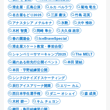
滑走屋・広島公演
ルカ ベルラワ
菊地 竜生
名古屋をどり2025
三原 庸汰
竹島 花英
アナスタシア メテルキナ
氷艶
大中 惟吹
木村 智貴
岡崎 隼士
大久保 政宗
春の園遊会
IceBraveSpecial
滑走屋スケート教室・事前合宿
シャンペリーサマーキャンプ2025
The MELT
蔵のある街先行公開イベント
本田 望結
本田・宇野組練習公開
シンクロナイズドスケーティング
辰巳アイスアリーナ開業
エリー カム
西日本学生選手権
ダニー オシェイ
森 成美
木村 碧一
キム チェヨン
櫛田・島田組練習公開