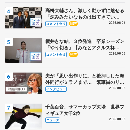
高橋大輔さん、激しく動かずに魅せる
「深みみたいなものは出てきてい
る？」 〝兄さん〟と慕うレジェンド
2026.08.06
コメント全文
NEW
野村忠宏さんと和気あいあい
横井きな結、３位発進 卒業シーズン
「やり切る」【みなとアクルス杯
SP】
2026.08.06
コメント全文
NEW
夫が「思い出作りに」と後押しした海
外同行がミラノまで… 繁華街のリン
クでは不良のお兄さんも味方に 小林
2026.08.05
インタビュー
芳子さんが振り返るスケート人生
千葉百音、サマーカップ欠場 世界フ
ィギュア女子2位
2026.08.05
ニュース