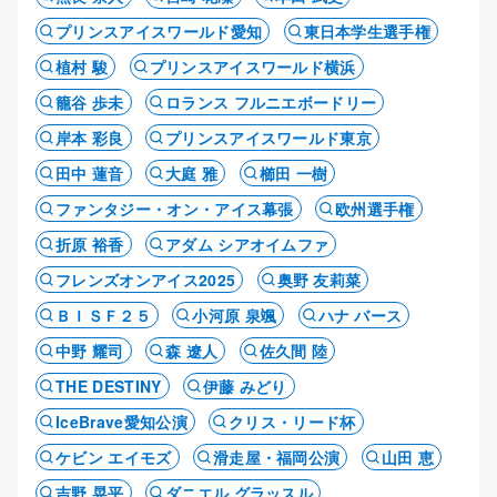
プリンスアイスワールド愛知
東日本学生選手権
植村 駿
プリンスアイスワールド横浜
籠谷 歩未
ロランス フルニエボードリー
岸本 彩良
プリンスアイスワールド東京
田中 蓮音
大庭 雅
櫛田 一樹
ファンタジー・オン・アイス幕張
欧州選手権
折原 裕香
アダム シアオイムファ
フレンズオンアイス2025
奥野 友莉菜
ＢＩＳＦ２５
小河原 泉颯
ハナ バース
中野 耀司
森 遼人
佐久間 陸
THE DESTINY
伊藤 みどり
IceBrave愛知公演
クリス・リード杯
ケビン エイモズ
滑走屋・福岡公演
山田 恵
吉野 晃平
ダニエル グラッスル