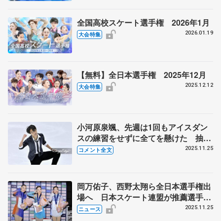
全国高校スケート選手権 2026年1月
2026.01.19
大会特集
【無料】全日本選手権 2025年12月
2025.12.12
大会特集
小河原泉颯、先週は1回もアイスダン
スの練習をせずに全てを懸けた 抽選
会で「絶対1番引いてやるからな！」
2025.11.25
コメント全文
って冗談で言ってたら… 【全日本ジ
ュニア選手権男子SP】
岡万佑子、西野太翔ら全日本選手権出
場へ 日本スケート連盟が推薦選手発
表 全日本ジュニア選手権を受け
2025.11.25
ニュース