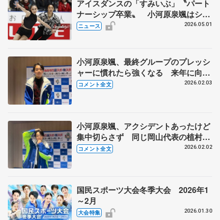
アイスダンスの「すみいぶ」〝パート
ナーシップ卒業〟 小河原泉颯はシン
グル強化選手入り
2026.05.01
ニュース
小河原泉颯、最終グループのプレッシ
ャーに慣れたら強くなる 来年に向け
「リベンジしたい」 【国民スポーツ
2026.02.03
コメント全文
大会冬季大会少年男子フリー】
小河原泉颯、アクシデントあったけど
集中切らさず 同じ岡山代表の植村駿
がいい流れつくってくれた【国民スポ
2026.02.02
コメント全文
ーツ大会冬季大会少年男子SP】
国民スポーツ大会冬季大会 2026年1
～2月
2026.01.30
大会特集