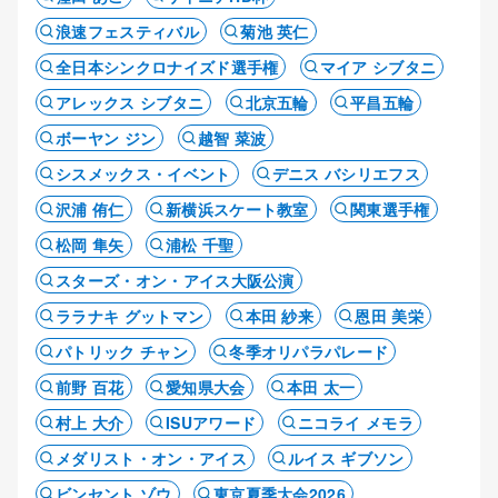
浪速フェスティバル
菊池 英仁
全日本シンクロナイズド選手権
マイア シブタニ
アレックス シブタニ
北京五輪
平昌五輪
ボーヤン ジン
越智 菜波
シスメックス・イベント
デニス バシリエフス
沢浦 侑仁
新横浜スケート教室
関東選手権
松岡 隼矢
浦松 千聖
スターズ・オン・アイス大阪公演
ララナキ グットマン
本田 紗来
恩田 美栄
パトリック チャン
冬季オリパラパレード
前野 百花
愛知県大会
本田 太一
村上 大介
ISUアワード
ニコライ メモラ
メダリスト・オン・アイス
ルイス ギブソン
ビンセント ゾウ
東京夏季大会2026