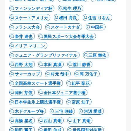
フィンランディア杯
松生 理乃
スケートアメリカ
櫛田 育良
住吉 りをん
フランス大会
スケートカナダ
中国杯
壷井 達也
国民スポーツ大会冬季大会
イリア マリニン
ジュニア・グランプリファイナル
三原 舞依
西野 太翔
本田 真凜
荒川 静香
サマーカップ
村元 哉中
岡 万佑子
全国高校スケート選手権
紀平 梨花
岡田 芽依
全日本ジュニア選手権
日本学生氷上競技選手権
宮原 知子
木下グループ杯
三宅 咲綺
河辺 愛菜
高橋 星名
西山 真瑚
山下 真瑚
和田 薫子
織田 信成
世界国別対抗戦