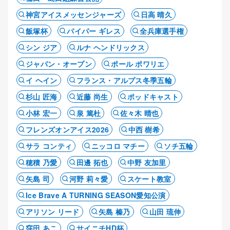
神宮アイスメッセンジャーズ
日高 晴久
飯塚杯
パイパー ギレス
全兵庫選手権
シン ジア
ルナ ヘンドリックス
ジャパン・オープン
ポール ポワリエ
イ ヘイン
フランス・アルプス冬季五輪
杉山 匠海
近藤 尚生
ポッドキャスト
小林 宏一
泉 篤杜
佐々木 晴也
フレンズオンアイス2026
中西 樹希
サラ コンティ
ニッコロ マチー
ソチ五輪
穂積 乃愛
田邊 拓也
中野 友加里
矢島 司
河野 莉々愛
スケート教室
Ice Brave A TURNING SEASON愛知公演
アリソン リード
矢島 榛乃
山田 琉伸
窪田 あこ
サイニチHD杯