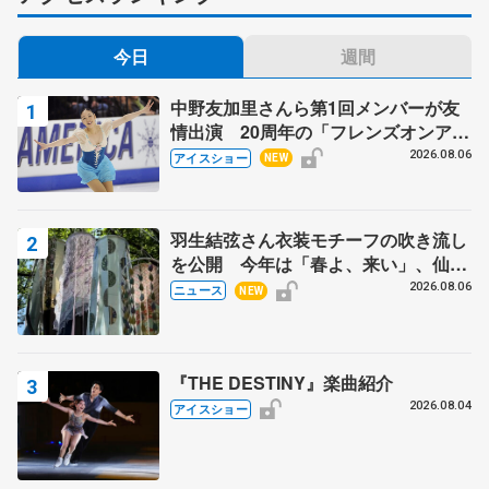
今日
週間
中野友加里さんら第1回メンバーが友
情出演 20周年の「フレンズオンアイ
ス」 宮本賢二さん、有川梨絵さん、
2026.08.06
アイスショー
NEW
田村岳斗さんも
羽生結弦さん衣装モチーフの吹き流し
を公開 今年は「春よ、来い」、仙台
の瑞鳳殿
2026.08.06
ニュース
NEW
『THE DESTINY』楽曲紹介
2026.08.04
アイスショー