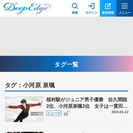
検索
ログイン
新規登録
メニュー
タグ一覧
タグ：小河原 泉颯
植村駿がジュニア男子優勝 佐久間陸
2位、小河原泉颯3位 女子は一貫田紗
生V オーヴィジョンアイスアリーナ
2026.06.22
ニュース
カップ2026