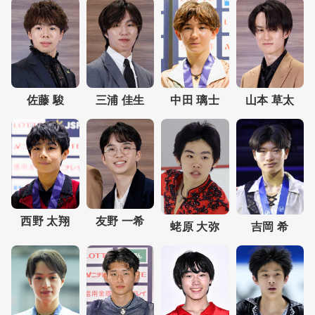
佐藤 駿
三浦 佳生
中田 璃士
山本 草太
西野 太翔
友野 一希
蛯原 大弥
吉岡 希