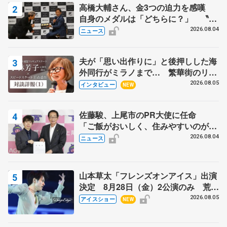
高橋大輔さん、金3つの迫力を感嘆
自身のメダルは「どちらに？」 〝リ
ス兄弟〟オリンピック3連覇の野村忠
2026.08.04
ニュース
宏さんと対談
夫が「思い出作りに」と後押しした海
外同行がミラノまで… 繁華街のリン
クでは不良のお兄さんも味方に 小林
2026.08.05
インタビュー
NEW
芳子さんが振り返るスケート人生
佐藤駿、上尾市のPR大使に任命
「ご飯がおいしく、住みやすいのが魅
力」
2026.08.04
ニュース
山本草太「フレンズオンアイス」出演
決定 8月28日（金）2公演のみ 荒川
静香さんプロデュース、20周年のアイ
2026.08.05
アイスショー
NEW
スショー