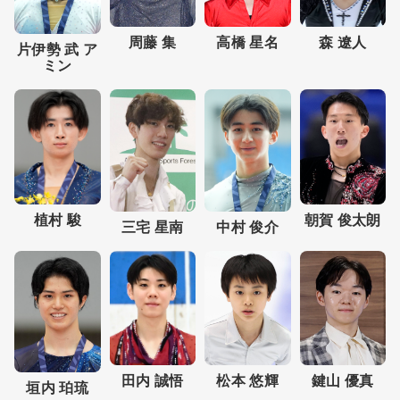
周藤 集
高橋 星名
森 遼人
片伊勢 武 ア
ミン
朝賀 俊太朗
植村 駿
三宅 星南
中村 俊介
松本 悠輝
鍵山 優真
田内 誠悟
垣内 珀琉