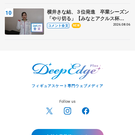
横井きな結、３位発進 卒業シーズン
「やり切る」【みなとアクルス杯
SP】
2026.08.06
コメント全文
NEW
フィギュアスケート専門ウェブメディア
Follow us