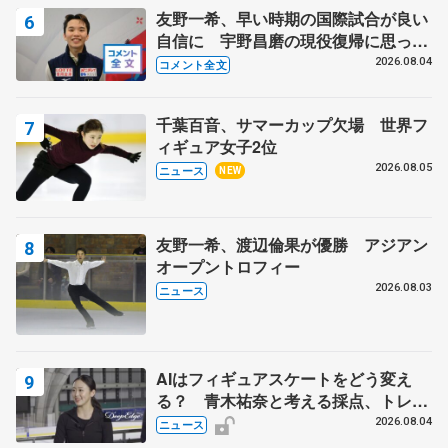
友野一希、早い時期の国際試合が良い
自信に 宇野昌磨の現役復帰に思って
いること 【アジアンオープントロフ
2026.08.04
コメント全文
ィーフリー】
千葉百音、サマーカップ欠場 世界フ
ィギュア女子2位
2026.08.05
ニュース
NEW
友野一希、渡辺倫果が優勝 アジアン
オープントロフィー
2026.08.03
ニュース
AIはフィギュアスケートをどう変え
る？ 青木祐奈と考える採点、トレー
ニングの未来
2026.08.04
ニュース