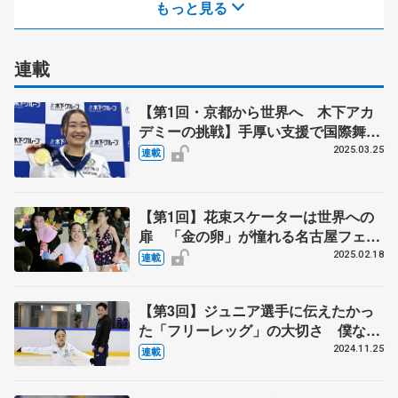
もっと見る
連載
【第1回・京都から世界へ 木下アカ
デミーの挑戦】手厚い支援で国際舞台
へ羽ばたけ カップル種目含め育成・
2025.03.25
連載
強化拠点に 「フィギュアの未来支え
るための使命」
【第1回】花束スケーターは世界への
扉 「金の卵」が憧れる名古屋フェス
ティバル 中村俊介「最も思い入れの
2025.02.18
連載
あるショー」 人生変えた、ある選手
との出会い
【第3回】ジュニア選手に伝えたかっ
た「フリーレッグ」の大切さ 僕なり
のアドバイスで、これからもお手伝い
2024.11.25
連載
を