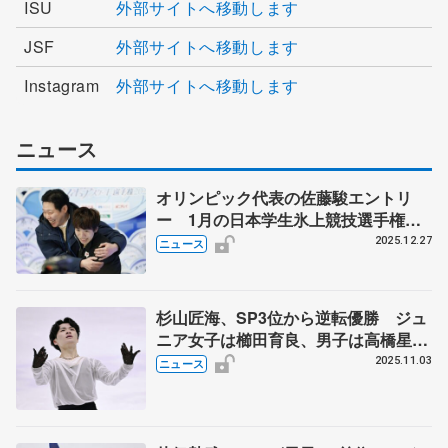
ISU
外部サイトへ移動します
JSF
外部サイトへ移動します
Instagram
外部サイトへ移動します
ニュース
オリンピック代表の佐藤駿エントリ
ー 1月の日本学生氷上競技選手権
女子は住吉りをん、今季限りで引退の
2025.12.27
ニュース
江川マリアら
杉山匠海、SP3位から逆転優勝 ジュ
ニア女子は櫛田育良、男子は高橋星名
が制す 西日本フィギュア最終日
2025.11.03
ニュース