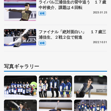
ライバル三浦佳生の背中追う １７歳
中村俊介、課題は４回転
2023.01.25
連載
ファイナル「絶対面白い」 １７歳三
浦佳生、２戦２位で前進
2022.10.31
連載
写真ギャラリー