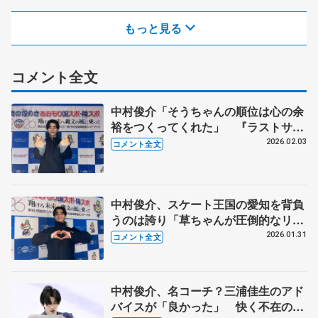
もっと見る
コメント全文
中村俊介「そうちゃんの順位は心の余
裕をつくってくれた」 『ラストサム
ライ』で表現したいことは? 【国民
2026.02.03
コメント全文
スポーツ大会冬季大会成年男子フリ
ー】
中村俊介、スケート王国の愛知を背負
うのは誇り「草ちゃんが圧倒的なリー
ダー、ついていく」【国民スポーツ大
2026.01.31
コメント全文
会冬季大会成年男子SP】
中村俊介、名コーチ？三浦佳生のアド
バイスが「良かった」 快く不在のポ