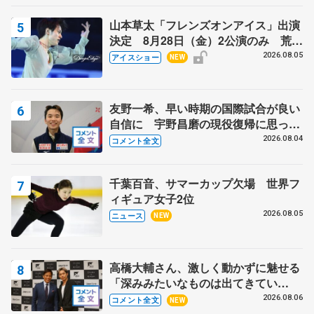
山本草太「フレンズオンアイス」出演
決定 8月28日（金）2公演のみ 荒川
静香さんプロデュース、20周年のアイ
2026.08.05
アイスショー
NEW
スショー
友野一希、早い時期の国際試合が良い
自信に 宇野昌磨の現役復帰に思って
いること 【アジアンオープントロフ
2026.08.04
コメント全文
ィーフリー】
千葉百音、サマーカップ欠場 世界フ
ィギュア女子2位
2026.08.05
ニュース
NEW
高橋大輔さん、激しく動かずに魅せる
「深みみたいなものは出てきてい
る？」 〝兄さん〟と慕うレジェンド
2026.08.06
コメント全文
NEW
野村忠宏さんと和気あいあい