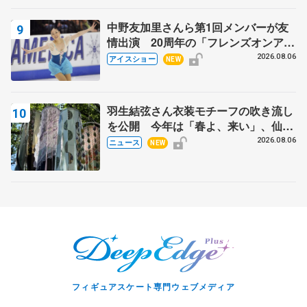
中野友加里さんら第1回メンバーが友
情出演 20周年の「フレンズオンアイ
ス」 宮本賢二さん、有川梨絵さん、
2026.08.06
アイスショー
NEW
田村岳斗さんも
羽生結弦さん衣装モチーフの吹き流し
を公開 今年は「春よ、来い」、仙台
の瑞鳳殿
2026.08.06
ニュース
NEW
フィギュアスケート専門ウェブメディア