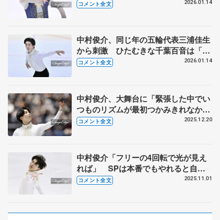
ジションを「やっちゃうよ！」【日本
2026.01.14
コメント全文
学生氷上競技選手権･男子フリー】
中村俊介、同じ年の五輪代表三浦佳生
から刺激 ひたむきな千葉百音は「練
習から尊敬するスケーター」【日本学
2026.01.14
コメント全文
生氷上競技選手権・男子SP】
中村俊介、大舞台に「緊張した中でい
つものリズムが最初つかみきれなかっ
た」【全日本フィギュア男子SP】
2025.12.20
コメント全文
中村俊介「フリーの4回転で光が見え
れば」 SPは本番でもやれると自信
がついてきた 【西日本選手権男子
2025.11.01
コメント全文
SP】