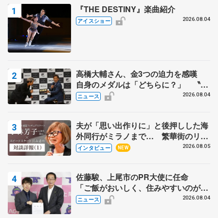
『THE DESTINY』楽曲紹介
2026.08.04
アイスショー
高橋大輔さん、金3つの迫力を感嘆
自身のメダルは「どちらに？」 〝リ
ス兄弟〟オリンピック3連覇の野村忠
2026.08.04
ニュース
宏さんと対談
夫が「思い出作りに」と後押しした海
外同行がミラノまで… 繁華街のリン
クでは不良のお兄さんも味方に 小林
2026.08.05
インタビュー
NEW
芳子さんが振り返るスケート人生
佐藤駿、上尾市のPR大使に任命
「ご飯がおいしく、住みやすいのが魅
力」
2026.08.04
ニュース