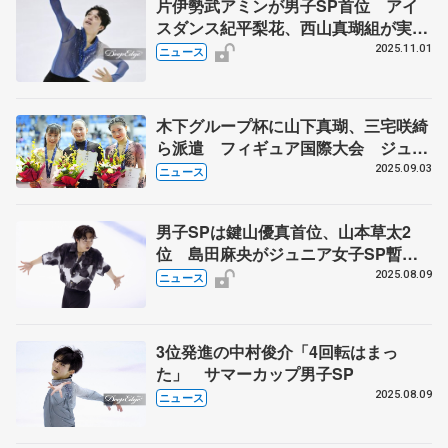
片伊勢武アミンが男子SP首位 アイ
スダンス紀平梨花、西山真瑚組が実戦
デビュー 西日本フィギュア第1日
2025.11.01
ニュース
木下グループ杯に山下真瑚、三宅咲綺
ら派遣 フィギュア国際大会 ジュニ
アGPは岡田芽依、岡万佑子ら2戦目出
2025.09.03
ニュース
場へ
男子SPは鍵山優真首位、山本草太2
位 島田麻央がジュニア女子SP暫定
トップ フィギュアのサマーカップ
2025.08.09
ニュース
3位発進の中村俊介「4回転はまっ
た」 サマーカップ男子SP
2025.08.09
ニュース