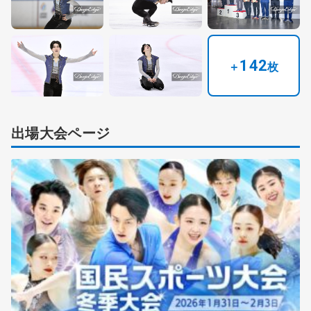
142
＋
枚
出場大会ページ