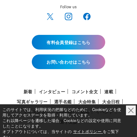
Follow us
有料会員登録はこちら
お問い合わせはこちら
新着
インタビュー
コメント全文
連載
写真ギャラリー
選手名鑑
大会特集
大会日程
このサイトでは、利用状況の把握などのために、Cookieなどを使
アイスショー
Podcast
動画
イベント
用してアクセスデータを取得・利用しています。
これ以降ページを遷移した場合、Cookieなどの設定や使用に同意
選手支援
したことになります。
オプトアウトについては、当サイトの
サイトポリシー
をご覧下
さい。