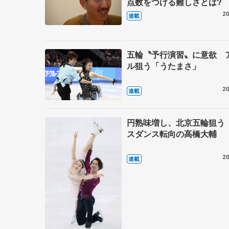
点数をつける難しさとは?
サーで振付家の小㞍健太さ
20
連載
案 【下】
五輪〝予行演習〟に意欲 
ル狙う「うたまさ」
20
連載
円熟味増し、北京五輪狙う
スダンス転向の高橋大輔
20
連載