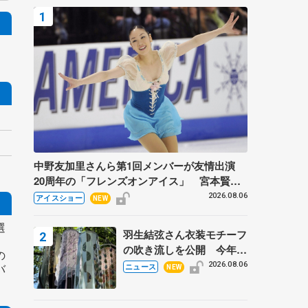
中野友加里さんら第1回メンバーが友情出演
20周年の「フレンズオンアイス」 宮本賢二
さん、有川梨絵さん、田村岳斗さんも
2026.08.06
アイスショー
NEW
選
羽生結弦さん衣装モチーフ
。
の吹き流しを公開 今年は
の
「春よ、来い」、仙台の瑞
2026.08.06
バ
ニュース
NEW
鳳殿