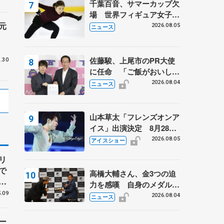
千葉百音、サマーカップ欠
るスケート人生
場 世界フィギュア女子2
元
位
2026.08.05
ニュース
佐藤駿、上尾市のPR大使
.30
に任命 「ご飯がおいし
く、住みやすいのが魅力」
2026.08.04
ニュース
山本草太「フレンズオンア
イス」出演決定 8月28日
（金）2公演のみ 荒川静
2026.08.05
アイスショー
香さんプロデュース、20
リ
周年のアイスショー
で
高橋大輔さん、金3つの迫
振
力を感嘆 自身のメダルは
.09
「どちらに？」 〝リス兄
2026.08.04
ニュース
弟〟オリンピック3連覇の
野村忠宏さんと対談
ー