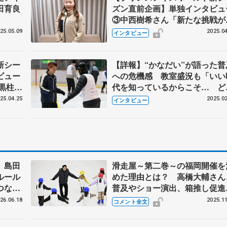
田育良
ズン直前企画】単独インタビュ
③中西樹希さん「新たな挑戦が
乗効果生んでいる」 人生変え
25.05.09
2025.04
インタビュー
PIWとの出会い 活躍の場広げ
注目のスケーターに迫る
新シー
【詳報】“かなだい”が語った普
ビュー
への危機感 教室盛況も「いい
大黒柱・
代を知っているからこそ… ど
、そし
すれば身近に感じてもらえるか
25.04.25
2025.02
インタビュー
― 堂
本当に大変な時期」 『滑走屋
らから
は「気軽な気持ちで見に来られ
ショー」
」島田
滑走屋～第二巻～の福岡開催を
ルール
めた理由とは？ 高橋大輔さん
つな
普及やショー演出、箱推し促進
ミー練
の思い語る 村元哉中さんとス
26.06.18
2025.11
コメント全文
ート教室