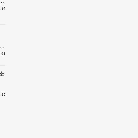
く
.24
曲
、
.01
全
.22