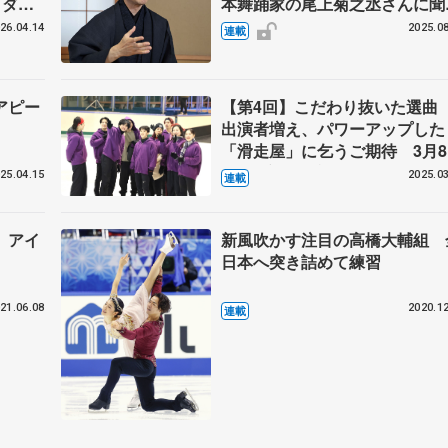
 ダン
本舞踊家の尾上菊之丞さんに聞
んの提
「氷艶」【インタビュー後編】
26.04.14
2025.08
連載
アピー
【第4回】こだわり抜いた選
出演者増え、パワーアップした
「滑走屋」に乞うご期待 3月8
9日に広島公演
25.04.15
2025.03
連載
 アイ
新風吹かす注目の高橋大輔組 
日本へ突き詰めて練習
21.06.08
2020.12
連載