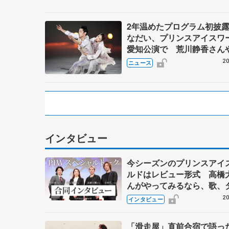
2年温めたプログラム初披
なだい、プリンスアイスワ
愛知公演で 荒川静香さん
昌磨さんも出演
20
ニュース
インタビュー
今シーズンのプリンスアイ
ルドはレビュー形式 高橋
んがやってみるなら、歌、
ス、コント...？
20
インタビュー
「滑走屋」直前合宿で語っ