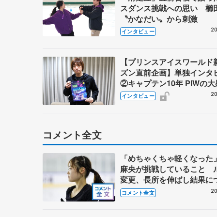
スダンス挑戦への思い 櫛
〝かなだい〟から刺激
20
インタビュー
【プリンスアイスワールド
ズン直前企画】単独インタ
②キャプテン10年 PIWの
小林宏一さんの過去、現在
20
インタビュー
て未来 エンタメ追求の道
本光一さん、高橋大輔さん
受けた刺激
コメント全文
「めちゃくちゃ軽くなった
麻央が挑戦していること 
変更、長所を伸ばし結果に
ぐ 【木下グループ/アカデ
20
コメント全文
習公開】