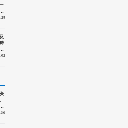
ー
相
た
.25
る
及
時
う
。
.02
』
る
決
、
へ
ケ
.30