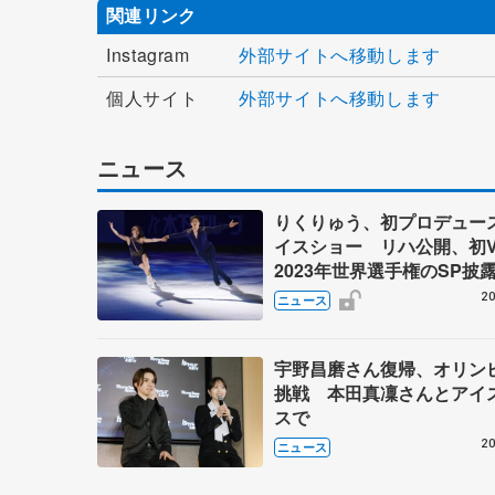
関連リンク
Instagram
外部サイトへ移動します
個人サイト
外部サイトへ移動します
ニュース
りくりゅう、初プロデュー
イスショー リハ公開、初
2023年世界選手権のSP披
ゼボロ、チョクベイら豪華
20
ニュース
ーが来日
宇野昌磨さん復帰、オリン
挑戦 本田真凜さんとアイ
スで
20
ニュース