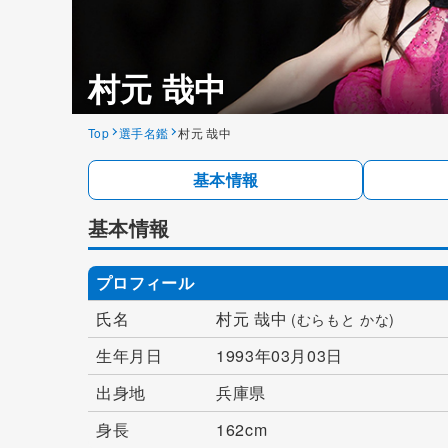
村元 哉中
Top
選手名鑑
村元 哉中
基本情報
基本情報
プロフィール
氏名
村元 哉中
(むらもと かな)
生年月日
1993年03月03日
出身地
兵庫県
身長
162cm