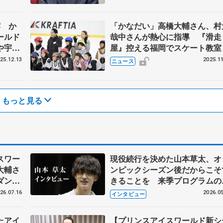
露 か
「かなだい」高橋大輔さん、村
ールド
哉中さんが熱心に指導 『滑走
や宇野
屋』控える福岡でスケート教室
25.12.13
2025.11
ニュース
もっと見る
スワー
現役続行を決めた山本草太、オ
大輔さ
ンピックシーズン後だからこそ
ダン
きることを 来季プログラムの
り付けは？
26.07.16
2026.05
インタビュー
たアイ
【プリンスアイスワールド新シ