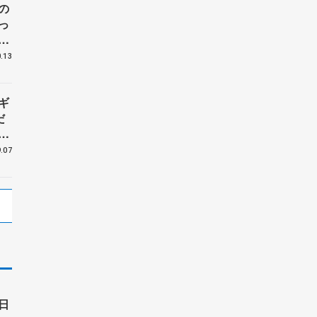
の
っ
イ
フ
.13
ギ
だ
ト
ア
.07
日