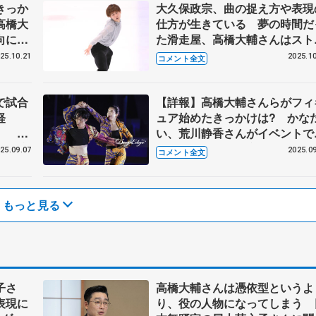
きっか
大久保政宗、曲の捉え方や表現
高橋大
仕方が生きている 夢の時間だ
向に憧
た滑走屋、高橋大輔さんはスト
権A女
ック 【東日本学生選手権男子
25.10.21
2025.10
コメント全文
リー】
で試合
【詳報】高橋大輔さんらがフィ
経
ュア始めたきっかけは? かな
」 東
い、荒川静香さんがイベントで
して演
ークショー 【東京辰巳アイス
25.09.07
2025.09
コメント全文
ーナ開
リーナ開業】
もっと見る
子さ
高橋大輔さんは憑依型というよ
表現に
り、役の人物になってしまう 