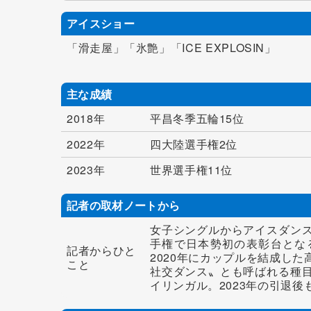
アイスショー
「滑走屋」「氷艶」「ICE EXPLOSIN」
主な成績
2018年
平昌冬季五輪15位
2022年
四大陸選手権2位
2023年
世界選手権11位
記者の取材ノートから
女子シングルからアイスダンス
手権で日本勢初の表彰台とな
記者からひと
2020年にカップルを結成し
こと
社交ダンス〟とも呼ばれる種
イリンガル。2023年の引退