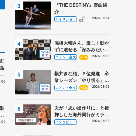
『THE DESTINY』楽曲紹
介
2026.08.04
アイスショー
高橋大輔さん、激しく動か
ずに魅せる「深みみたいな
ものは出てきている？」
2026.08.06
コメント全文
NEW
正
〝兄さん〟と慕うレジェン
協
ド野村忠宏さんと和気あい
横井きな結、３位発進 卒
コ
あい
業シーズン「やり切る」
.06
【みなとアクルス杯SP】
2026.08.06
コメント全文
NEW
夫が「思い出作りに」と後
限
押しした海外同行がミラノ
わ
まで… 繁華街のリンクで
2026.08.05
インタビュー
.09
は不良のお兄さんも味方
に 小林芳子さんが振り返