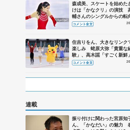
森成美、スケートを始めた
けは「かなクリ」の演技 
輔さんのシングルからの転
れも【全日本ノービス選手
20
コメント全文
子】
住吉りをん、大きなリンク
楽しみ 蛯原大弥「貴重な
験」、高木謡「すごく新鮮
京都出身の現役選手も登場
20
コメント全文
技 【東京辰巳アイスアリ
業】
連載
振り付けに関わった宮原知
ん、「かなだい」の魅力 