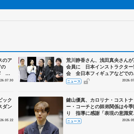
スのア
荒川静香さん、浅田真央さんが
Vの
会員に 日本インストラクター
露 ハ
会 全日本フィギュアなどでの
メンバ
ーチ資格へ新たな一歩
26.07.30
2026.07
ニュース
ピック
鍵山優真、カロリナ・コストナ
スダン
ー・コーチとの師弟関係は今季
り 指導に感謝「表現の意識変
った」
26.05.22
2026.05
ニュース