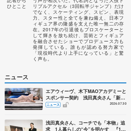
記者から
う声が相次いだ。代名詞となった大技ト
ひとこと
リプルアクセル（3回転半ジャンプ）だけ
でなく、スケーティング、スピン、表現
力、スター性と全てを兼ね備え、日本フ
ィギュア界の隆盛を支えた唯一無二の存
在。2017年の引退後もプロスケーターと
して輝きを放ち続け、芸術とフィギュア
を融合させたショーでプロデュース力も
発揮している。誰もが認める努力家で
「現役時代より上手になっている」と驚
く声も。
ニュース
エアウィーヴ、木下MAOアカデミーと
スポンサー契約 浅田真央さん「新た
な挑戦にも寄り添っていただけること
2026.07.30
ニュース
に心強さ」
浅田真央さん、コーチでも「本物」追
求 1人暮らしの“今”を明かす 『1秒