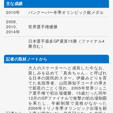
主な成績
2010年
バンクーバー冬季オリンピック銀メダル
2008、
2010、
世界選手権優勝
2014年
日本選手最多GP通算15勝（ファイナル4
勝含む）
記者の取材ノートから
大人のスケーターへと成長した今なお、
親しみを込めて「真央ちゃん」と呼ばれ
る日本の国民的スター。伊藤みどりを育
てた名指導者、山田満知子コーチの導き
で新星のごとく現れ、2005年世界ジュニ
ア選手権で初出場優勝。15歳だった同年
12月のGPファイナルで衝撃の初出場制覇
を果たし、年齢制限で資格がなかった
2006年トリノ冬季オリンピック出場を願