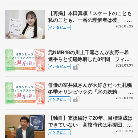
【再掲】本田真凜「スケートのことも
私のことも、一番の理解者は彼」 引
退時の単独インタビューで語った競技
2026.05.22
インタビュー
人生や家族、恋人、これからの夢…
元NMB48の川上千尋さんが友野一希
選手らと切磋琢磨した8年間 フィギ
ュアスケートからアイドルの世界へ
2026.01.31
インタビュー
【上】
俳優の室井滋さんが大好きだった札幌
冬季オリンピックの「氷の妖精」
「この人の滑りは全然違う」とテレビ
2026.01.28
インタビュー
にくぎ付け 【上】
【独自】支援続けて20年、目標達成は
できていない 高校時代は応援団、人
気ない方に熱が入る 木下グループの
2025.10.21
インタビュー