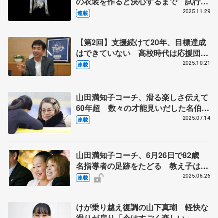
の衣装を作ると決心するまで 試行錯
誤の日々、２週間で仕上げた羽生結弦
2025.11.29
連載
さんの『オペラ座の怪人』 伊藤聡美
さんインタビュー（上）
【第2回】支援続けて20年、目標達成
はできていない 高校時代は応援団、
人気ない方に熱が入る
2025.10.21
連載
山田満知子コーチ、滑る楽しさ伝えて
60年超 数々の才能見いだした名伯
楽 【ニッポン・スポーツ人の肖像】
2025.07.14
連載
山田満知子コーチ、6月26日で82歳
名指導者の足跡をたどる 教え子は伊
藤みどり、浅田真央、村上佳菜子、宇
2025.06.26
連載
野昌磨ら
けが乗り越え復調の山下真瑚 軽快な
滑りが戻り「今はすごく楽しい」