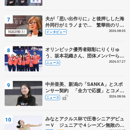
出て国際大会へ【文部科学省スポーツ
表彰式】
夫が「思い出作りに」と後押しした海
外同行がミラノまで… 繁華街のリン
クでは不良のお兄さんも味方に 小林
2026.08.05
インタビュー
芳子さんが振り返るスケート人生
オリンピック優秀者顕彰にりくりゅ
う、坂本花織さん、団体メンバーら
8月7日に文科省が表彰式、ブルーノ・
2026.07.27
ニュース
マルコット、中野園子らコーチも
中井亜美、新潟の「SANKA」とスポ
ンサー契約 「全力で応援」とコメン
ト
2026.08.06
ニュース
みなとアクルス杯で圧巻シニアデビュ
ーＶ ジュニアで４シーズン無敗の島