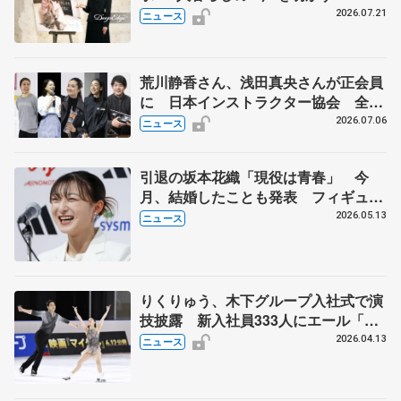
タオル』ホットマンのブランドアンバ
2026.07.21
ニュース
サダー就任
荒川静香さん、浅田真央さんが正会員
に 日本インストラクター協会 全日
本フィギュアなどでのコーチ資格へ新
2026.07.06
ニュース
たな一歩
引退の坂本花織「現役は青春」 今
月、結婚したことも発表 フィギュア
日本女子初の五輪３大会出場で最多メ
2026.05.13
ニュース
ダル４個
りくりゅう、木下グループ入社式で演
技披露 新入社員333人にエール「経
験が自分つくる」
2026.04.13
ニュース