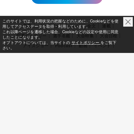
このサイトでは、利用状況の把握などのために、Cookieなどを使
新着
インタビュー
コメント全文
連載
用してアクセスデータを取得・利用しています。
これ以降ページを遷移した場合、Cookieなどの設定や使用に同意
写真ギャラリー
選手名鑑
大会特集
大会日程
したことになります。
オプトアウトについては、当サイトの
サイトポリシー
をご覧下
アイスショー
Podcast
動画
イベント
さい。
選手支援
このサイトについて
メディア立ち上げへの想い
サイトポリシー
利用規約
利用者情報の外部送信について
特定商取引法に基づく表示について
Deep Edge
一般社団法人共同通信社
Copy Right © KYODO NEWS All RIGHTS RESERVED.