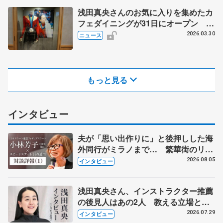
浅田真央さんのお気に入りを集めたカ
フェダイニングが31日にオープン
『MAO RINK』、衣装や幼少期の写真
2026.03.30
ニュース
を展示
もっと見る
インタビュー
夫が「思い出作りに」と後押しした海
外同行がミラノまで… 繁華街のリン
クでは不良のお兄さんも味方に 小林
2026.08.05
インタビュー
芳子さんが振り返るスケート人生
浅田真央さん、インストラクター推薦
の後見人はあの2人 教える立場とし
て子どもたちに伝えていることは...
2026.07.29
インタビュー