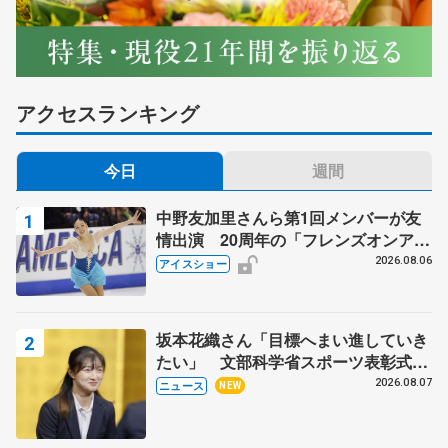
アクセスランキング
今日
週間
中野友加里さんら第1回メンバーが友
情出演 20周年の「フレンズオンアイ
ス」 宮本賢二さん、有川梨絵さん、
2026.08.06
アイスショー
田村岳斗さんも
坂本花織さん「目標へまい進していき
たい」 文部科学省スポーツ表彰式で
代表謝辞
2026.08.07
ニュース
NEW