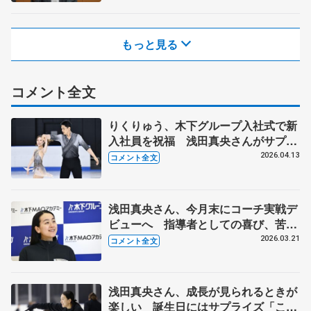
木下直哉社長インタビュー
もっと見る
コメント全文
りくりゅう、木下グループ入社式で新
入社員を祝福 浅田真央さんがサプラ
イズで登場 【入社式】
2026.04.13
コメント全文
浅田真央さん、今月末にコーチ実戦デ
ビューへ 指導者としての喜び、苦労
語る 木下MAOアカデミー発表会
2026.03.21
コメント全文
浅田真央さん、成長が見られるときが
楽しい 誕生日にはサプライズ「これ