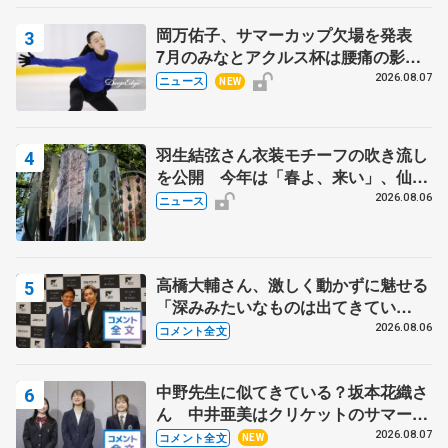
岡万佑子、サマーカップ欠場を発表
7月のみなとアクルス杯は腰痛の影響
で
2026.08.07
ニュース
NEW
羽生結弦さん衣装モチーフの吹き流し
を公開 今年は「春よ、来い」、仙台
の瑞鳳殿
2026.08.06
ニュース
高橋大輔さん、激しく動かずに魅せる
「深みみたいなものは出てきてい
る？」 〝兄さん〟と慕うレジェンド
2026.08.06
コメント全文
野村忠宏さんと和気あいあい
中野先生に似てきている？坂本花織さ
ん 中井亜美はクリケットのサマーキ
ャンプに 島田麻央はたくさん試合に
2026.08.07
コメント全文
NEW