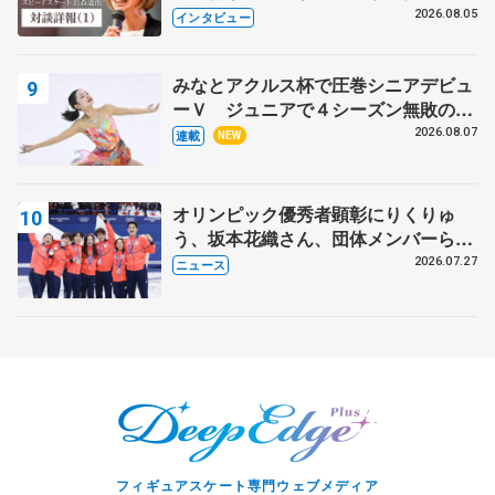
クでは不良のお兄さんも味方に 小林
2026.08.05
インタビュー
芳子さんが振り返るスケート人生
みなとアクルス杯で圧巻シニアデビュ
ーＶ ジュニアで４シーズン無敗の島
田麻央
2026.08.07
連載
NEW
オリンピック優秀者顕彰にりくりゅ
う、坂本花織さん、団体メンバーら
8月7日に文科省が表彰式、ブルーノ・
2026.07.27
ニュース
マルコット、中野園子らコーチも
フィギュアスケート専門ウェブメディア