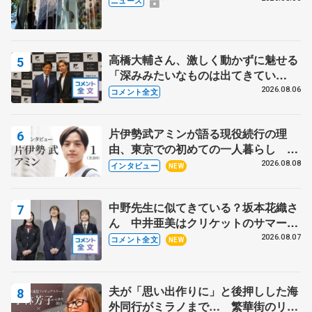
ニュース
高橋大輔さん、激しく動かずに魅せる
「深みみたいなものは出てきてい
る？」 〝兄さん〟と慕うレジェンド
2026.08.06
コメント全文
野村忠宏さんと和気あいあい
片伊勢武アミンが語る現役続行の理
由、東京での初めての一人暮らし 注
目スケーターの「今」に迫る
2026.08.08
インタビュー
NEW
中野先生に似てきている？坂本花織さ
ん 中井亜美はクリケットのサマーキ
ャンプに 島田麻央はたくさん試合に
2026.08.07
コメント全文
NEW
出て国際大会へ【文部科学省スポーツ
表彰式】
夫が「思い出作りに」と後押しした海
外同行がミラノまで… 繁華街のリン