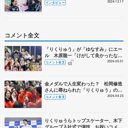
た「りくりゅう」「ゆなすみ」の魅力
2024.12.17
インタビュー
や秘話、日本への愛情
コメント全文
「りくりゅう」が「ゆなすみ」にエー
ル 木原龍一「けがして良かったなと
思える日必ず来る」 【ブルームオン
2026.05.01
コメント全文
アイス】
金メダルで人生変わった？ 松岡修造
さんに尋ねられた「りくりゅう」の答
えは 【冬季オリパラパレード】
2026.04.25
コメント全文
りくりゅうらトップスケーター、木下
グループ入社式で演技 お祝いコメン