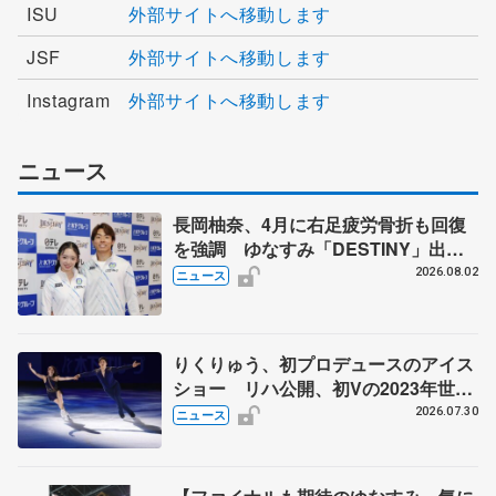
ISU
外部サイトへ移動します
JSF
外部サイトへ移動します
Instagram
外部サイトへ移動します
ニュース
長岡柚奈、4月に右足疲労骨折も回復
を強調 ゆなすみ「DESTINY」出
演、森口澄士「力を合わせて」
2026.08.02
ニュース
りくりゅう、初プロデュースのアイス
ショー リハ公開、初Vの2023年世界
選手権のSP披露 ハゼボロ、チョク
2026.07.30
ニュース
ベイら豪華メンバーが来日