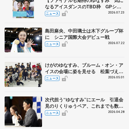
【ファイナルも期待のゆなすみ 気に
なるアイスダンスのTBD枠 GPシリ
ーズ展望③ペア・アイスダンス編】
2026.07.23
ニュース
ポッドキャスト#74を配信
島田麻央、中田璃士は木下グループ杯
に シニア国際大会デビュー戦
2026.07.22
ニュース
けがのゆなすみ、ブルーム・オン・ア
イスの会場に姿を見せる 松葉づえの
長岡、ファンに「早く治して、また元
2026.05.01
ニュース
気に滑りたい」
次代担う“ゆなすみ”にエール 引退会
見のりくりゅうペア、これまでも数々
の助言
2026.04.28
ニュース