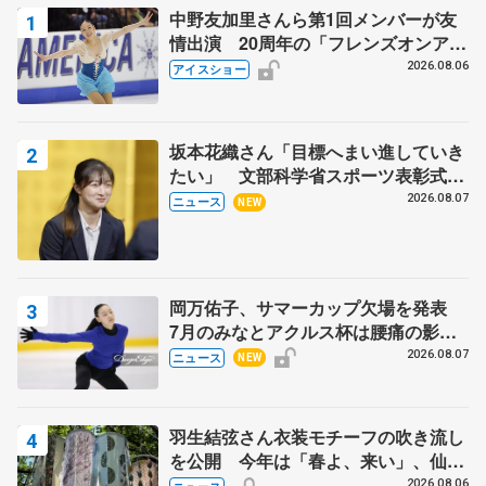
中野友加里さんら第1回メンバーが友
情出演 20周年の「フレンズオンアイ
ス」 宮本賢二さん、有川梨絵さん、
2026.08.06
アイスショー
田村岳斗さんも
坂本花織さん「目標へまい進していき
たい」 文部科学省スポーツ表彰式で
代表謝辞
2026.08.07
ニュース
NEW
岡万佑子、サマーカップ欠場を発表
7月のみなとアクルス杯は腰痛の影響
で
2026.08.07
ニュース
NEW
羽生結弦さん衣装モチーフの吹き流し
を公開 今年は「春よ、来い」、仙台
の瑞鳳殿
2026.08.06