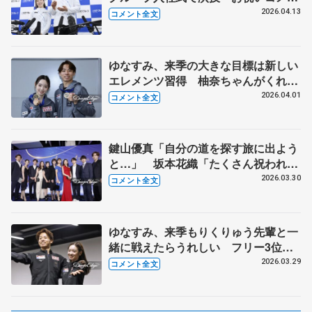
ト、呪文のように練習したが...【入社
2026.04.13
コメント全文
式後】
ゆなすみ、来季の大きな目標は新しい
エレメンツ習得 柚奈ちゃんがくれた
ビールを解禁「おいしかったー」【世
2026.04.01
コメント全文
界フィギュア帰国時】
鍵山優真「自分の道を探す旅に出よう
と…」 坂本花織「たくさん祝われて
また泣きました（笑）」 ISUアワー
2026.03.30
コメント全文
ド前に選手から一言
ゆなすみ、来季もりくりゅう先輩と一
緒に戦えたらうれしい フリー3位の
メダルをハゼボロと同じ台でもらえて
2026.03.29
コメント全文
「幸せ」【世界フィギュア一夜明け相
当】