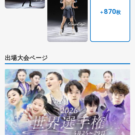
870
＋
枚
出場大会ページ