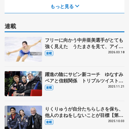
もっと見る
連載
フリーに向かう中井亜美選手がとても
強く見えた うたまさを見て、アイス
ダンスをやる選手が出てきてほしい
2026.03.18
連載
【第5回・宮本賢二 表現の設計図】
躍進の陰にサビン新コーチ ゆなすみ
ペアと信頼関係 トリプルツイスト習
得へ伝えたこととは
2025.11.21
連載
りくりゅうが自分たちらしさを保ち、
他人のまねをしないことが目標【第2
回CSネーベルホルン杯】
2025.10.03
連載