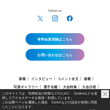
Follow us
有料会員登録はこちら
お問い合わせはこちら
新着
インタビュー
コメント全文
連載
写真ギャラリー
選手名鑑
大会特集
大会日程
このサイトでは、利用状況の把握などのために、Cookieなどを使
アイスショー
Podcast
動画
イベント
用してアクセスデータを取得・利用しています。
これ以降ページを遷移した場合、Cookieなどの設定や使用に同意
選手支援
したことになります。