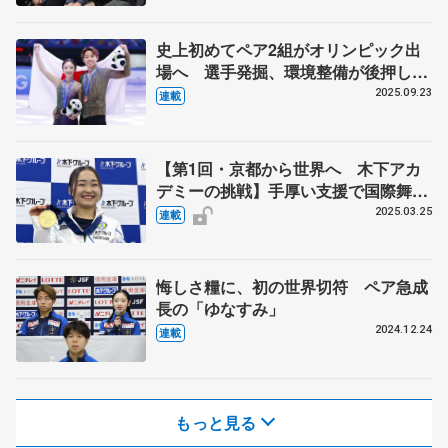
史上初めてペア2組がオリンピック出
場へ 選手発掘、環境整備が後押し
ゆなすみ出場枠獲得の背景を探る
2025.09.23
連載
【第1回・京都から世界へ 木下アカ
デミーの挑戦】手厚い支援で国際舞台
へ羽ばたけ カップル種目含め育成・
2025.03.25
連載
強化拠点に 「フィギュアの未来支え
るための使命」
悔しさ糧に、初の世界切符 ペア急成
長の「ゆなすみ」
2024.12.24
連載
もっと見る