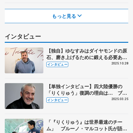
もっと見る
インタビュー
【独自】ゆなすみはダイヤモンドの原
石、磨き上げるために鍛える必要あ
る 「彼らには全てがそろっている」
2025.10.28
インタビュー
と新たに指導するドミトリー・サビ
ン・コーチ
【単独インタビュー】四大陸優勝の
「りくりゅう」復調の理由は… ブル
ーノ・マルコット氏が語る舞台裏 若
2025.03.25
インタビュー
手ペア「ゆなすみ」「さえルカ」への
期待も
「『りくりゅう』は世界最速のチー
ム」 ブルーノ・マルコット氏が語っ