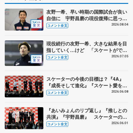
友野一希、早い時期の国際試合が良い
自信に 宇野昌磨の現役復帰に思って
いること 【アジアンオープントロフ
2026.08.04
コメント全文
ィーフリー後】
現役続行の友野一希、大きな結果を目
指していく…けど 「スケートができ
る喜びが演技に表れたら満足かな」
2026.07.05
コメント全文
【全日本シニア強化合宿】
スケーターの今後の目標は？『4A』
『成長そして進化』『スケート愛を深
める』 真剣勝負のゲームコーナーも
2026.06.08
コメント全文
【コラントッテ・トークイベント④】
『あいみょんのリプ返し』『推しとの
共演』『宇野昌磨』 スケーターの三
大ニュースは？【コラントッテ・トー
2026.06.01
コメント全文
クイベント③】