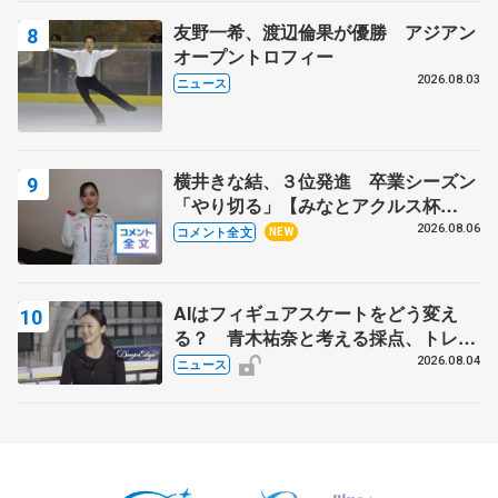
友野一希、渡辺倫果が優勝 アジアン
オープントロフィー
2026.08.03
ニュース
横井きな結、３位発進 卒業シーズン
「やり切る」【みなとアクルス杯
SP】
2026.08.06
コメント全文
NEW
AIはフィギュアスケートをどう変え
る？ 青木祐奈と考える採点、トレー
ニングの未来
2026.08.04
ニュース