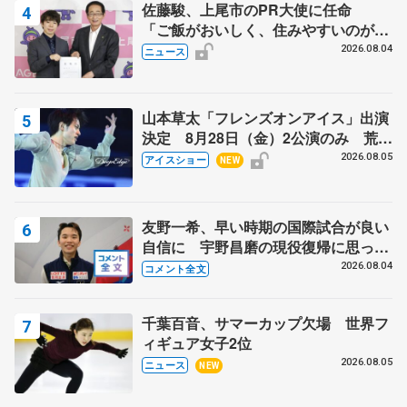
佐藤駿、上尾市のPR大使に任命
「ご飯がおいしく、住みやすいのが魅
力」
2026.08.04
ニュース
山本草太「フレンズオンアイス」出演
決定 8月28日（金）2公演のみ 荒川
静香さんプロデュース、20周年のアイ
2026.08.05
アイスショー
NEW
スショー
友野一希、早い時期の国際試合が良い
自信に 宇野昌磨の現役復帰に思って
いること 【アジアンオープントロフ
2026.08.04
コメント全文
ィーフリー】
千葉百音、サマーカップ欠場 世界フ
ィギュア女子2位
2026.08.05
ニュース
NEW