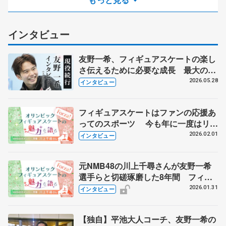
インタビュー
友野一希、フィギュアスケートの楽し
さ伝えるために必要な成長 最大の目
標は普及活動
2026.05.28
インタビュー
フィギュアスケートはファンの応援あ
ってのスポーツ 今も年に一度はリン
クへ NMB48卒業の川上千尋さんに
2026.02.01
インタビュー
聞く 【下】
元NMB48の川上千尋さんが友野一希
選手らと切磋琢磨した8年間 フィギ
ュアスケートからアイドルの世界へ
2026.01.31
インタビュー
【上】
【独自】平池大人コーチ、友野一希の