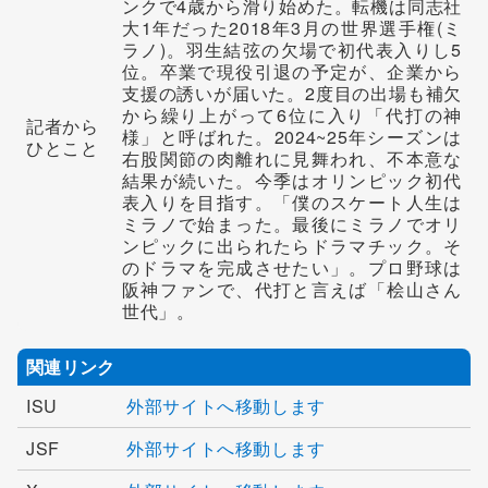
ンクで4歳から滑り始めた。転機は同志社
大1年だった2018年3月の世界選手権(ミ
ラノ)。羽生結弦の欠場で初代表入りし5
位。卒業で現役引退の予定が、企業から
支援の誘いが届いた。2度目の出場も補欠
から繰り上がって6位に入り「代打の神
記者から
様」と呼ばれた。2024~25年シーズンは
ひとこと
右股関節の肉離れに見舞われ、不本意な
結果が続いた。今季はオリンピック初代
表入りを目指す。「僕のスケート人生は
ミラノで始まった。最後にミラノでオリ
ンピックに出られたらドラマチック。そ
のドラマを完成させたい」。プロ野球は
阪神ファンで、代打と言えば「桧山さん
世代」。
関連リンク
ISU
外部サイトへ移動します
JSF
外部サイトへ移動します