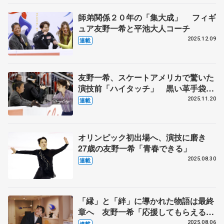
師弟関係２０年の「集大成」 フィギ
ュア友野一希と平池大人コーチ
2025.12.09
連載
友野一希、スケートアメリカで驚いた
演技前「ハイタッチ」 黒い革手袋の
右手を差し出した平池大人コーチの思
2025.11.20
連載
いとは
オリンピック初出場へ、演技に磨き
27歳の友野一希「青春できる」
2025.08.30
連載
「縁」と「絆」に導かれた物語は最終
章へ 友野一希「応援してもらえるア
スリートに」 支援の第一住建グルー
2025.08.06
連載