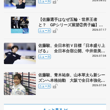
2026.08.02
ニュース
【佐藤選手はなぜ五輪・世界王者
と？ GPシリーズ展望②男子編】
ポッドキャスト#73を配信
2026.07.17
ニュース
佐藤駿、全日本初Ｖ目標「日本盛り上
げる」 全日本合宿公開、中井亜美
「表現の幅広げる」 元世界王者のフ
2026.07.04
ニュース
ェルナンデスさんが講師
佐藤駿、青木祐奈、山本草太ら新シー
ズンへ本格始動 大阪で全日本強化合
宿 シニアデビューの島田麻央らも
2026.07.04
ニュース
もっと見る