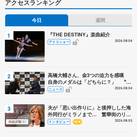
アクセスランキング
今日
週間
『THE DESTINY』楽曲紹介
2026.08.04
アイスショー
高橋大輔さん、金3つの迫力を感嘆
自身のメダルは「どちらに？」 〝リ
ス兄弟〟オリンピック3連覇の野村忠
2026.08.04
ニュース
宏さんと対談
夫が「思い出作りに」と後押しした海
外同行がミラノまで… 繁華街のリン
クでは不良のお兄さんも味方に 小林
2026.08.05
インタビュー
NEW
芳子さんが振り返るスケート人生