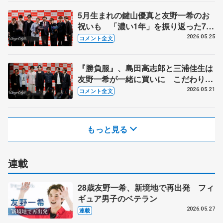
5月生まれの鍵山優真と友野一希のお
祝いも 「濃い1年」を振り返った7人
【コラントッテ・トークイベント②】
2026.05.25
コメント全文
『勝負服』、島田高志郎と三浦佳生は
友野一希が一緒に買いに こだわりが
ないのは…【コラントッテ・トークイ
2026.05.21
コメント全文
ベント①】
もっと見る
連載
28歳友野一希、新境地で再出発 フィ
ギュア男子のベテラン
2026.05.27
連載