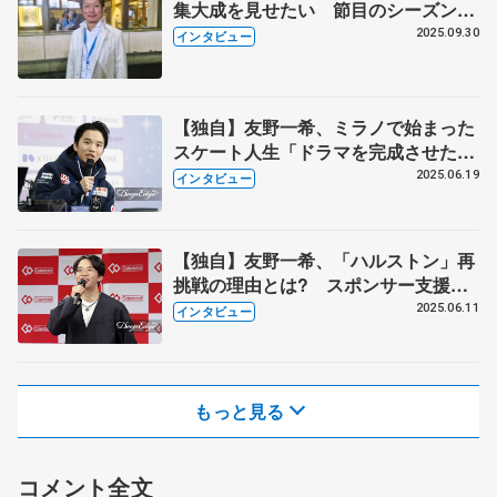
集大成を見せたい 節目のシーズン、
仕切り直し「めげずにやるしかな
2025.09.30
インタビュー
い」 CSネーベルホルン杯
【独自】友野一希、ミラノで始まった
スケート人生「ドラマを完成させた
い」 「世間の意見、気にするし、体
2025.06.19
インタビュー
が小さいのがコンプレックスだっ
た」 単独インタビュー・2回続きの
（下）
【独自】友野一希、「ハルストン」再
挑戦の理由とは? スポンサー支援に
「もっと応援していただける選手
2025.06.11
インタビュー
に」 単独インタビュー・2回続きの
（上）
もっと見る
コメント全文