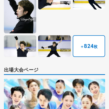
824
＋
枚
出場大会ページ