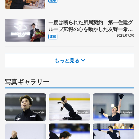
プに訪れた変化とは
一度は断られた所属契約 第一住建グ
ループ広報の心を動かした友野一希の
言葉とは
2025.07.30
連載
もっと見る
写真ギャラリー