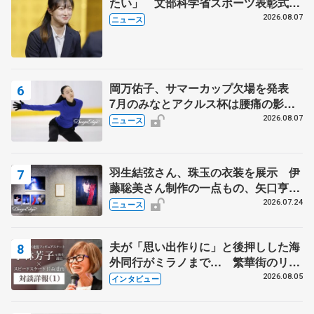
たい」 文部科学省スポーツ表彰式で
代表謝辞
2026.08.07
ニュース
岡万佑子、サマーカップ欠場を発表
7月のみなとアクルス杯は腰痛の影響
で
2026.08.07
ニュース
羽生結弦さん、珠玉の衣装を展示 伊
藤聡美さん制作の一点もの、矢口亨さ
んが撮影
2026.07.24
ニュース
夫が「思い出作りに」と後押しした海
外同行がミラノまで… 繁華街のリン
クでは不良のお兄さんも味方に 小林
2026.08.05
インタビュー
芳子さんが振り返るスケート人生