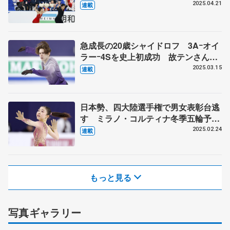
大差の２位
2025.04.21
連載
急成長の20歳シャイドロフ 3Aｰオイ
ラーｰ4Sを史上初成功 故テンさん以
来カザフ勢の四大陸V 世界選手権で
2025.03.15
連載
日本勢の脅威
日本勢、四大陸選手権で男女表彰台逃
す ミラノ・コルティナ冬季五輪予選
へ不安
2025.02.24
連載
もっと見る
写真ギャラリー