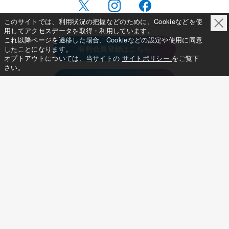
このサイトでは、利用状況の把握などのために、Cookieなどを使
用してアクセスデータを取得・利用しています。
これ以降ページを遷移した場合、Cookieなどの設定や使用に同意
有料会員登録はこちら
したことになります。
オプトアウトについては、当サイトの
サイトポリシー
をご覧下
さい。
お問い合わせはこちら
新着
インタビュー
コメント全文
連載
写真ギャラリー
選手名鑑
大会特集
大会日程
アイスショー
Podcast
動画
イベント
選手支援
このサイトについて
メディア立ち上げへの想い