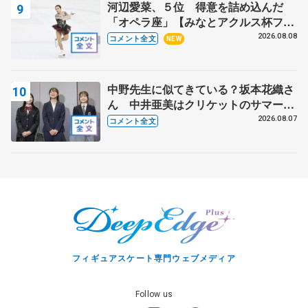
河辺愛菜、５位 得意を詰め込んだ
「オペラ座」【みなとアクルス杯フリ
ー】
2026.08.08
コメント全文
NEW
中野先生に似てきている？坂本花織さ
ん 中井亜美はクリケットのサマーキ
ャンプに 島田麻央はたくさん試合に
2026.08.07
コメント全文
出て国際大会へ【文部科学省スポーツ
表彰式】
フィギュアスケート専門ウェブメディア
Follow us