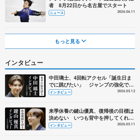
者 8月22日から名古屋でスタート
2026.06.11
ニュース
もっと見る
インタビュー
中田璃士、4回転アクセル「誕生日ま
でに跳びたい」 ジャンプの強化でカ
ナダへ
2026.05.12
インタビュー
来季休養の鍵山優真、復帰後の目標は
決めない いつも背中を押してくれる
父の鍵山正和コーチから言われたこと
2026.05.11
インタビュー