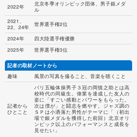
北京冬季オリンピック団体、男子銀メダ
2022年
ル
2021、
世界選手権2位
22、24年
2024年
四大陸選手権優勝
2025年
世界選手権3位
記者の取材ノートから
趣味
風景の写真を撮ること、音楽を聴くこと
パリ五輪体操男子３冠の岡慎之助とは高
校時代の同級生。偉業を達成した友人の
姿に「すごい感動とパワーをもらった。
記者から
次は僕が」と闘志を燃やす。ジャズ調の
ひとこと
ＳＰは小洒落た男性がテーマに「（初出
場で銀メダルを獲得した前回）北京オリ
ンピック以上のパフォーマンスと成長を
見せたい」