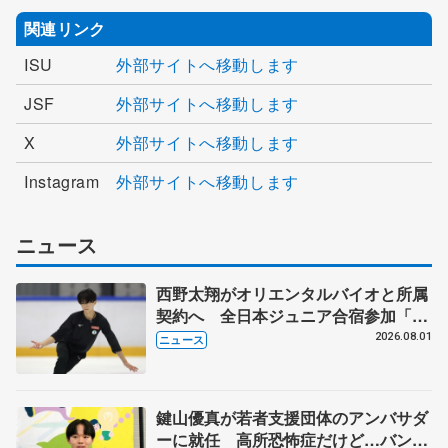
関連リンク
ISU
外部サイトへ移動します
JSF
外部サイトへ移動します
X
外部サイトへ移動します
Instagram
外部サイトへ移動します
ニュース
西野太翔がオリエンタルバイオと所属
契約へ 全日本ジュニア合宿参加「結
果残していかないと」 講師はジェー
2026.08.01
ニュース
ソン・ブラウン、岡万佑子は助言感謝
鍵山優真が若者支援団体のアンバサダ
ーに就任 高所恐怖症だけど…バンジ