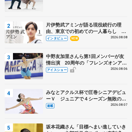
片伊勢武アミンが語る現役続行の理
由、東京での初めての一人暮らし 注
目スケーターの「今」に迫る
2026.08.08
インタビュー
NEW
中野友加里さんら第1回メンバーが友
情出演 20周年の「フレンズオンアイ
ス」 宮本賢二さん、有川梨絵さん、
2026.08.06
アイスショー
田村岳斗さんも
みなとアクルス杯で圧巻シニアデビュ
ーＶ ジュニアで４シーズン無敗の島
田麻央
2026.08.07
連載
坂本花織さん「目標へまい進していき