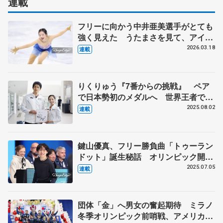
連載
フリーに向かう中井亜美選手がとても
強く見えた うたまさを見て、アイス
ダンスをやる選手が出てきてほしい
2026.03.18
連載
【第5回・宮本賢二 表現の設計図】
りくりゅう『7番からの挑戦』 ペア
で日本勢初のメダルへ 世界王者でも
「守りに入らず」【ミラノ・コルティ
2025.08.02
連載
ナ冬季オリンピック開幕まで半年】
鍵山優真、フリー勝負曲「トゥーラン
ドット」誕生秘話 オリンピック開催
地イタリアの傑作を超豪華布陣で編曲
2025.07.05
連載
【詳報】
団体「金」へ男女の奮起期待 ミラノ
冬季オリンピック前哨戦、アメリカに