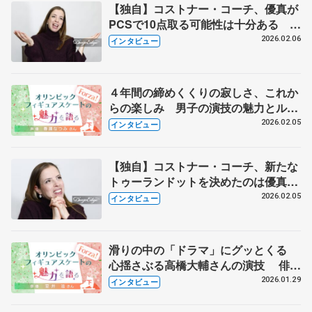
【独自】コストナー・コーチ、優真が
PCSで10点取る可能性は十分ある
「最高を目指すならプレッシャーや責
2026.02.06
インタビュー
任も受け止めなければ」【単独インタ
ビュー・2回続きの（下）】
４年間の締めくくりの寂しさ、これか
らの楽しみ 男子の演技の魅力とルー
ル変更 アニメ「メダリスト」の声
2026.02.05
インタビュー
優・春瀬なつみさんに聞く 【下】
【独自】コストナー・コーチ、新たな
トゥーランドットを決めたのは優真
「大きなポテンシャルがあり、まだま
2026.02.05
インタビュー
だ改善できる余地がある」【単独イン
タビュー・2回続きの（上）】
滑りの中の「ドラマ」にグッとくる
心揺さぶる高橋大輔さんの演技 俳優
の室井滋さんに聞く【下】
2026.01.29
インタビュー