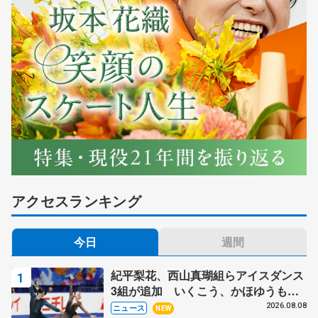
アクセスランキング
今日
週間
紀平梨花、西山真瑚組らアイスダンス
3組が追加 いくこう、かほゆうも、
木下グループ杯
2026.08.08
ニュース
NEW