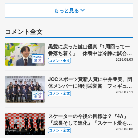
もっと見る
コメント全文
黒髪に戻った鍵山優真「1周回って一
番落ち着く」 休養中は冷静に試合を
観戦する機会にも
2026.08.03
コメント全文
JOCスポーツ賞新人賞に中井亜美、団
体メンバーに特別栄誉賞 フィギュア
スケートに別のスポーツを組み合わせ
2026.07.11
コメント全文
るなら？ 【JOCスポーツ賞表彰
式】
スケーターの今後の目標は？『4A』
『成長そして進化』『スケート愛を深
める』 真剣勝負のゲームコーナーも
2026.06.08
コメント全文
【コラントッテ・トークイベント④】