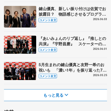
鍵山優真、新しい振り付けは佐賀でお
披露目？ 物語感じさせるプログラム
に 【佐賀県庁訪問】
2026.06.03
コメント全文
『あいみょんのリプ返し』『推しとの
共演』『宇野昌磨』 スケーターの三
大ニュースは？【コラントッテ・トー
2026.06.01
コメント全文
クイベント③】
5月生まれの鍵山優真と友野一希のお
祝いも 「濃い1年」を振り返った7人
【コラントッテ・トークイベント②】
2026.05.25
コメント全文
もっと見る