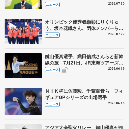
ージャンプに挑戦も？
2026.07.30
ニュース
オリンピック優秀者顕彰にりくりゅ
う、坂本花織さん、団体メンバーら
8月7日に文科省が表彰式、ブルーノ・
2026.07.27
ニュース
マルコット、中野園子らコーチも
鍵山優真選手、織田信成さんらと新幹
線の旅 7月21日、JR東海ツアーズが
「THE REVUE ON SHINKANSEN」
2026.06.19
ニュース
を運行
ＮＨＫ杯に佐藤駿、千葉百音ら フィ
ギュアGPシリーズの出場選手
2026.06.16
ニュース
アジア大会聖火リレー、鍵山優真が走