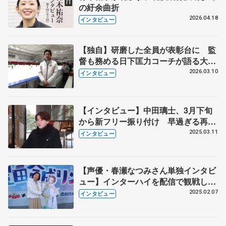
の紆余曲折
2026.04.18
インタビュー
【独自】研磨した全員が表彰台に 監
督も務める日下匡力コーチが語る大学
スケート部の意義とオリンピック裏話
2026.03.10
インタビュー
【インタビュー】中田璃士、3月下旬
から新フリー振り付け 早過ぎる再始
動の理由とは？ ミーシャ・ジーさん
2025.03.11
インタビュー
の魅力、憧れの選手、毎日食べる好
物、大好きな野球、かつてプレーした
サッカー…大盛り上がりの30分
【声優・春瀬なつみさん単独インタビ
ュー】インターハイを配信で観戦し、
地元香川の選手の活躍に興奮！ 推し
2025.02.07
インタビュー
は櫛田育良、「ギャップがすごすぎ
て、一気にとりこに」