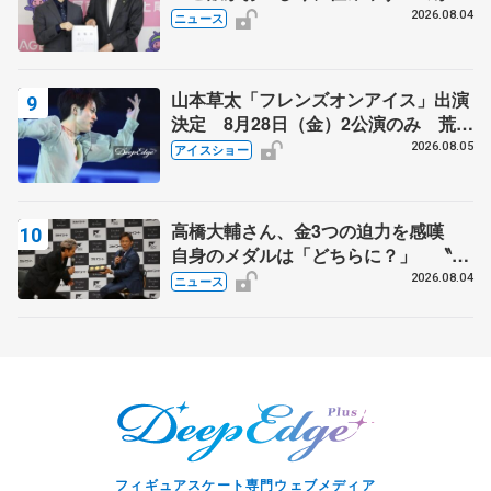
力」
2026.08.04
ニュース
山本草太「フレンズオンアイス」出演
決定 8月28日（金）2公演のみ 荒川
静香さんプロデュース、20周年のアイ
2026.08.05
アイスショー
スショー
高橋大輔さん、金3つの迫力を感嘆
自身のメダルは「どちらに？」 〝リ
ス兄弟〟オリンピック3連覇の野村忠
2026.08.04
ニュース
宏さんと対談
フィギュアスケート専門ウェブメディア