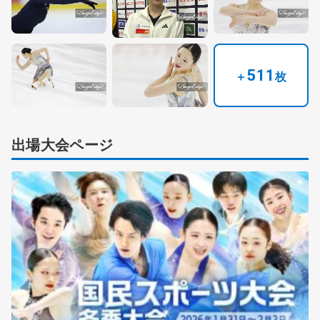
511
＋
枚
出場大会ページ