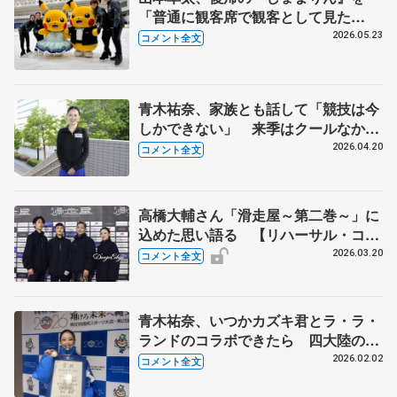
「普通に観客席で観客として見た
い」 青木祐奈、宮原知子さん、田中
2026.05.23
コメント全文
刑事さんも思い語る【日本スケート連
盟・基礎スケート教室 横浜】
青木祐奈、家族とも話して「競技は今
しかできない」 来季はクールなかっ
こいい感じの曲に挑戦してみたい リ
2026.04.20
コメント全文
リーカップカナガワで最後の「ラ・
ラ・ランド」披露
高橋大輔さん「滑走屋～第二巻～」に
込めた思い語る 【リハーサル・コメ
ント全文】
2026.03.20
コメント全文
青木祐奈、いつかカズキ君とラ・ラ・
ランドのコラボできたら 四大陸のタ
イトルが重圧に「坂本花織ちゃんは本
2026.02.02
コメント全文
当にすごい」【国民スポーツ大会冬季