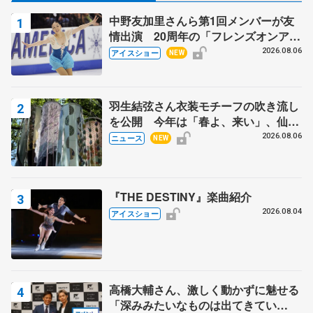
中野友加里さんら第1回メンバーが友
情出演 20周年の「フレンズオンアイ
ス」 宮本賢二さん、有川梨絵さん、
2026.08.06
アイスショー
NEW
田村岳斗さんも
羽生結弦さん衣装モチーフの吹き流し
を公開 今年は「春よ、来い」、仙台
の瑞鳳殿
2026.08.06
ニュース
NEW
『THE DESTINY』楽曲紹介
2026.08.04
アイスショー
高橋大輔さん、激しく動かずに魅せる
「深みみたいなものは出てきてい