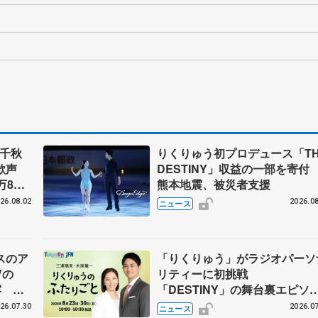
」千秋
りくりゅう初プロデュース「TH
大歓声
DESTINY」収益の一部を寄
万8千
熊本地震、被災者支援
まる
26.08.02
2026.08
ニュース
スのア
「りくりゅう」がラジオパーソ
Vの
リティーに初挑戦
露 ハ
「DESTINY」の舞台裏エピソ
メンバ
ドも
26.07.30
2026.07
ニュース