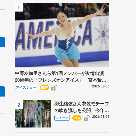
中野友加里さんら第1回メンバーが友情出演
20周年の「フレンズオンアイス」 宮本賢二
さん、有川梨絵さん、田村岳斗さんも
2026.08.06
アイスショー
NEW
羽生結弦さん衣装モチーフ
の吹き流しを公開 今年は
「春よ、来い」、仙台の瑞
2026.08.06
ニュース
NEW
鳳殿