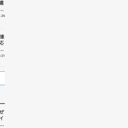
選
こ
り
.26
達
応
木
タ
.21
ぜ
イ