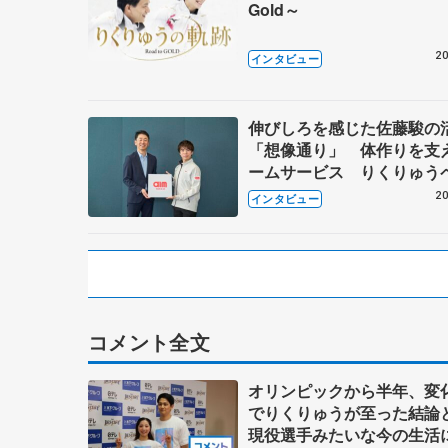
Gold～
20
インタビュー
伸びしろを感じた佐藤駿の
「想像通り」 体作りを支
ームサービス りくりゅう
食事もサポート
20
インタビュー
コメント全文
オリンピックから半年、変
でりくりゅうが至った結
現役選手みたいな今の生活