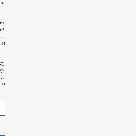
.30
か
が
れ
】
.01
に
か
.01