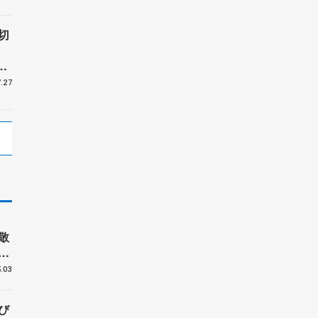
切
受
.27
敬
も
ル
.03
び