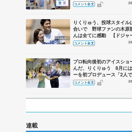
退したんだよね？」 【TH
20
コメント全文
DESTINY千秋楽】
りくりゅう、投球スタイル
合いで 野球ファンの木原
んは全てに感動 【ドジャ
始球式】
20
コメント全文
プロ転向後初のアイスショ
んだ、りくりゅう 8月に
ーを初プロデュース「2人
出すと結構、止まらない」
20
コメント全文
ルームオンアイス】
連載