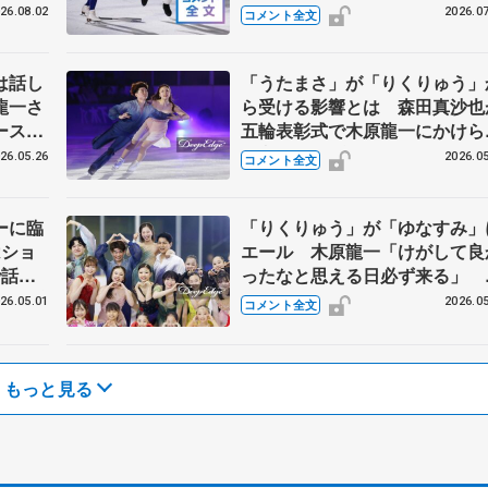
E
DESTINYリハーサル後 】
26.08.02
2026.07
コメント全文
は話し
「うたまさ」が「りくりゅう」
龍一さ
ら受ける影響とは 森田真沙也
ース戦
五輪表彰式で木原龍一にかけら
た言葉 【ブルームオンアイス
26.05.26
2026.05
コメント全文
ーに臨
「りくりゅう」が「ゆなすみ」
はショ
エール 木原龍一「けがして良
で話し
ったなと思える日必ず来る」
 【ブ
【ブルームオンアイス】
26.05.01
2026.05
コメント全文
もっと見る