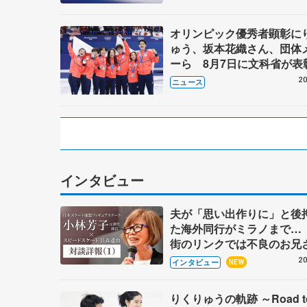
ーが来日
オリンピック優秀者顕彰に
ゅう、坂本花織さん、団体
ーら 8月7日に文科省が表
ブルーノ・マルコット、中
20
ニュース
らコーチも
インタビュー
夫が「思い出作りに」と後
た海外同行がミラノまで…
街のリンクでは不良のお兄
味方に 小林芳子さんが振
20
インタビュー
NEW
スケート人生
りくりゅうの軌跡 ～Road t