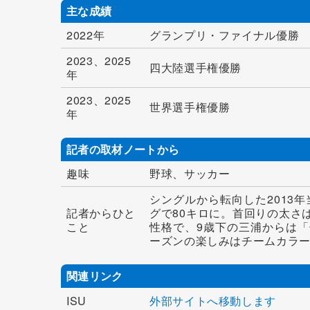
主な成績
2022年
グランプリ・ファイナル優勝
2023、2025
四大陸選手権優勝
年
2023、2025
世界選手権優勝
年
記者の取材ノートから
趣味
野球、サッカー
シングルから転向した2013
記者からひと
グで80キロに。首回りの太さ
こと
性格で、9歳下の三浦からは
ーズンの楽しみはチームカラ
関連リンク
ISU
外部サイトへ移動します