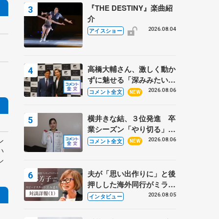
『THE DESTINY』楽曲紹
介
2026.08.04
アイスショー
高橋大輔さん、激しく動か
ずに魅せる「深みみたいな
ものは出てきている？」
2026.08.06
コメント全文
NEW
〝兄さん〟と慕うレジェン
ド野村忠宏さんと和気あい
横井きな結、３位発進 卒
あい
業シーズン「やり切る」
【みなとアクルス杯SP】
ン
2026.08.06
コメント全文
NEW
い
シ
夫が「思い出作りに」と後
押しした海外同行がミラノ
まで… 繁華街のリンクで
2026.08.05
インタビュー
は不良のお兄さんも味方
に 小林芳子さんが振り返