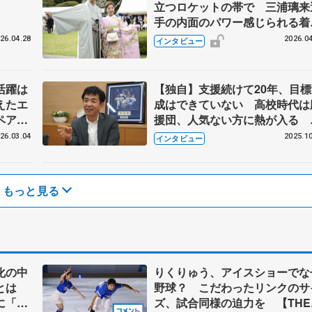
立つロケットの帯で 三浦璃来
手の内面のパワー感じられる着
なし 亡き先代の想いとこだわ
26.04.28
2026.04
インタビュー
を聞く
活躍は
【独自】支援続けて20年、目標
えたエ
成はできていない 高校時代は
ペアの
援団、人気ない方に熱が入る 
下グループの木下直哉社長イン
26.03.04
2025.10
インタビュー
ビュー
もっと見る
化の中
りくりゅう、アイスショーでな
論とは
野球？ こだわったリンクのサ
に「引
ズ、試合同様の迫力を 【THE