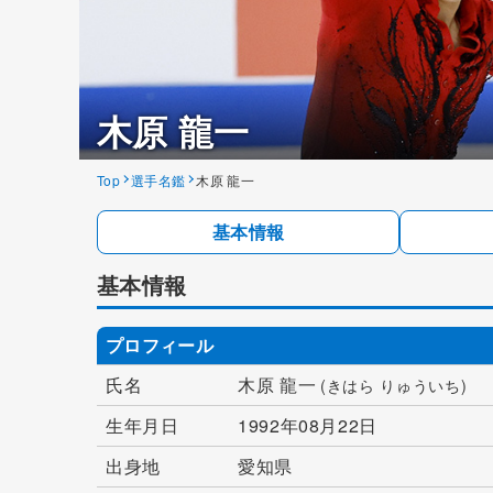
木原 龍一
Top
選手名鑑
木原 龍一
基本情報
基本情報
プロフィール
氏名
木原 龍一
(きはら りゅういち)
生年月日
1992年08月22日
出身地
愛知県