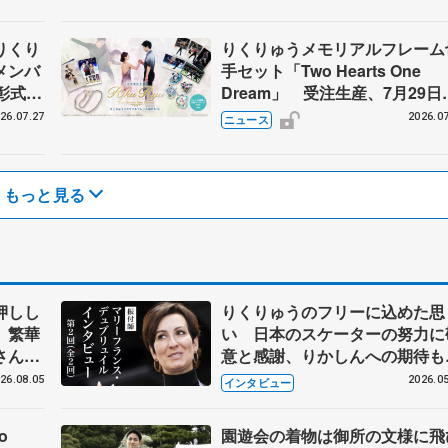
りくり
りくりゅうメモリアルフレーム
メンバ
手セット「Two Hearts One
彰式、
Dream」 受注生産、7月29日
野園子
け付け開始
26.07.27
2026.07
ニュース
もっと見る
押しし
りくりゅうのフリーに込めた思
 繁華
い 日本のスケーターの努力に
さんも
意と感謝、りかしんへの期待
り返る
マリーフランス・デュブリュイ
26.08.05
2026.05
インタビュー
さん
o
園遊会の着物は御所の文様に飛