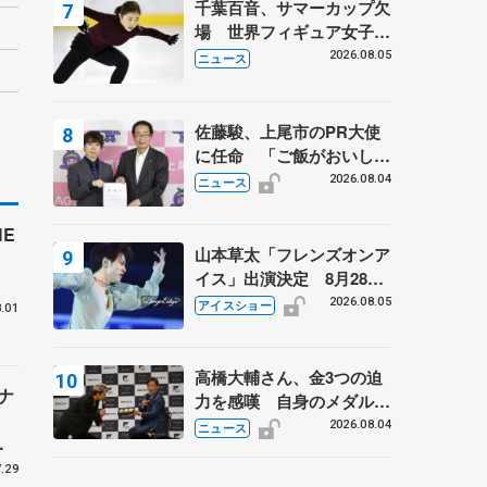
千葉百音、サマーカップ欠
るスケート人生
場 世界フィギュア女子2
位
2026.08.05
ニュース
佐藤駿、上尾市のPR大使
に任命 「ご飯がおいし
く、住みやすいのが魅力」
2026.08.04
ニュース
E
山本草太「フレンズオンア
付
イス」出演決定 8月28日
（金）2公演のみ 荒川静
2026.08.05
アイスショー
.01
香さんプロデュース、20
周年のアイスショー
高橋大輔さん、金3つの迫
ナ
力を感嘆 自身のメダルは
「どちらに？」 〝リス兄
2026.08.04
ニュース
ー
弟〟オリンピック3連覇の
野村忠宏さんと対談
.29