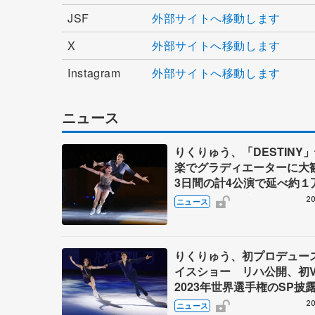
JSF
外部サイトへ移動します
X
外部サイトへ移動します
Instagram
外部サイトへ移動します
ニュース
りくりゅう、「DESTINY
楽でグラディエーターに
3日間の計4公演で延べ約１
人動員、三浦璃来さん感極
20
ニュース
りくりゅう、初プロデュー
イスショー リハ公開、初
2023年世界選手権のSP披
ゼボロ、チョクベイら豪華
20
ニュース