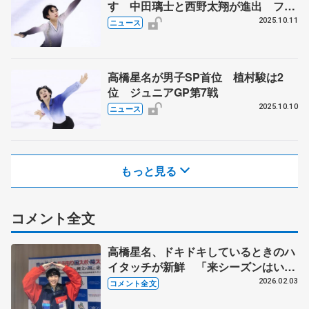
す 中田璃士と西野太翔が進出 フィ
ギュアのジュニアGP
2025.10.11
ニュース
高橋星名が男子SP首位 植村駿は2
位 ジュニアGP第7戦
2025.10.10
ニュース
もっと見る
コメント全文
高橋星名、ドキドキしているときのハ
イタッチが新鮮 「来シーズンはいろ
いろな大会でリベンジしたい」【国民
2026.02.03
コメント全文
スポーツ大会冬季大会少年男子SP】