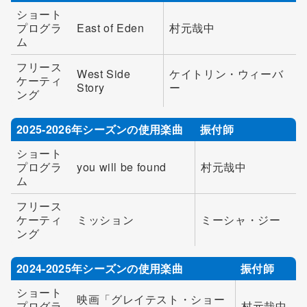
ショート
プログラ
East of Eden
村元哉中
ム
フリース
West Side
ケイトリン・ウィーバ
ケーティ
Story
ー
ング
2025-2026年シーズンの使用楽曲
振付師
ショート
プログラ
you will be found
村元哉中
ム
フリース
ケーティ
ミッション
ミーシャ・ジー
ング
2024-2025年シーズンの使用楽曲
振付師
ショート
映画「グレイテスト・ショー
プログラ
村元哉中