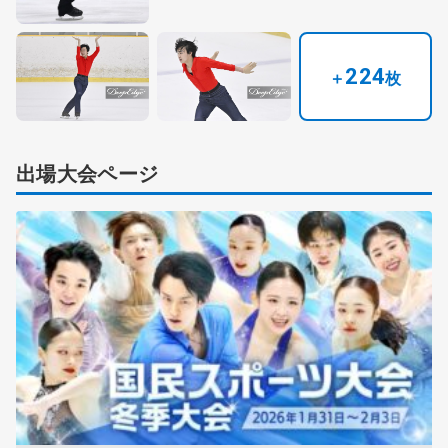
224
＋
枚
出場大会ページ