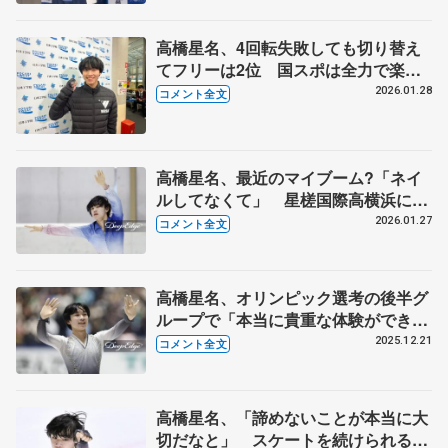
高橋星名、4回転失敗しても切り替え
てフリーは2位 国スポは全力で楽し
みたい【全国高校スケート選手権男子
2026.01.28
コメント全文
フリー】
高橋星名、最近のマイブーム?「ネイ
ルしてなくて」 星槎国際高横浜に進
学した理由って憧れの....【全国高校ス
2026.01.27
コメント全文
ケート選手権男子SP】
高橋星名、オリンピック選考の後半グ
ループで「本当に貴重な体験ができた
かな」【全日本フィギュア男子フリ
2025.12.21
コメント全文
ー】
高橋星名、「諦めないことが本当に大
切だなと」 スケートを続けられるの