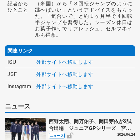
記者から
（米国）から「３回転ジャンプのように
ひとこと
跳べばいい」というアドバイスをもらっ
た。「気合いで」と約１ヶ月半で４回転
半ジャンプを習得した。シーズン休日は
お菓子作りでリフレッシュ、セルフネイ
ルも得意。
関連リンク
ISU
外部サイトへ移動します
JSF
外部サイトへ移動します
Instagram
外部サイトへ移動します
ニュース
西野太翔、岡万佑子、岡田芽依が2試
合出場 ジュニアGPシリーズ 宮崎
花凜らデビューへ
2026.06.24
ニュース