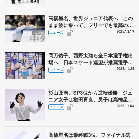
高橋星名、世界ジュニア代表へ「この
まま波に乗って、フリーでも最高の演
技を」【全日本フィギュア男子SP】
2025.12.19
ニュース
岡万佑子、西野太翔ら全日本選手権出
場へ 日本スケート連盟が推薦選手発
表 全日本ジュニア選手権を受け
2025.11.25
ニュース
杉山匠海、SP3位から逆転優勝 ジュ
ニア女子は櫛田育良、男子は高橋星名
が制す 西日本フィギュア最終日
2025.11.03
ニュース
高橋星名は最終戦3位、ファイナル逃