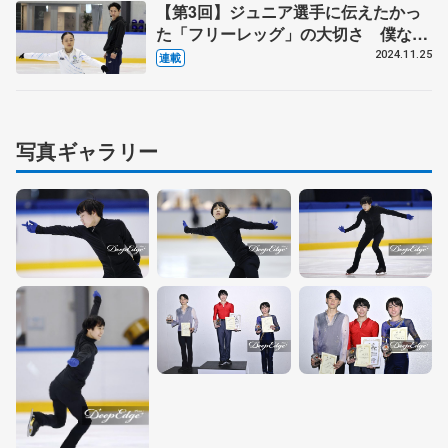
【第3回】ジュニア選手に伝えたかっ
た「フリーレッグ」の大切さ 僕なり
のアドバイスで、これからもお手伝い
2024.11.25
連載
を
写真ギャラリー