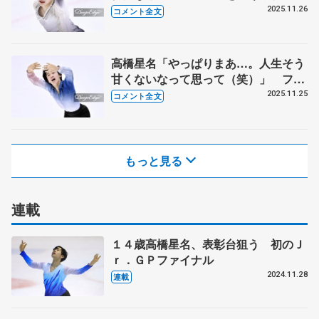
か「正直に言うと、今日の朝も思って
2025.11.26
コメント全文
いました（笑）」【全日本ジュニア選
手権男子フリー】
高橋星名「やっぱりまあ…。人生そう
甘くないなって思って（笑）」 ファ
イナルや世界ジュニアはすごく狙いす
2025.11.25
コメント全文
ぎてしまった 【全日本ジュニア選手
権男子SP】
もっと見る
連載
１４歳高橋星名、表彰台狙う 初のＪ
ｒ．ＧＰファイナル
2024.11.28
連載