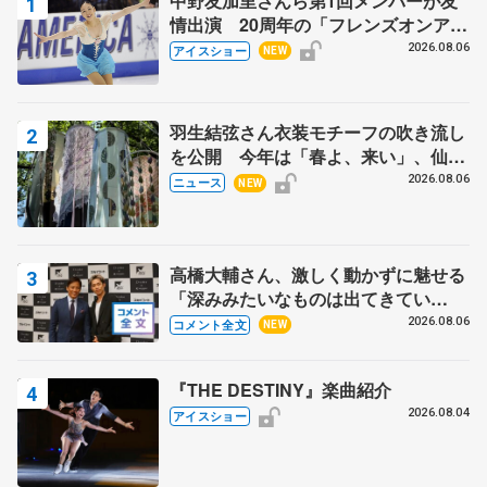
中野友加里さんら第1回メンバーが友
情出演 20周年の「フレンズオンアイ
ス」 宮本賢二さん、有川梨絵さん、
2026.08.06
アイスショー
NEW
田村岳斗さんも
羽生結弦さん衣装モチーフの吹き流し
を公開 今年は「春よ、来い」、仙台
の瑞鳳殿
2026.08.06
ニュース
NEW
高橋大輔さん、激しく動かずに魅せる
「深みみたいなものは出てきてい
る？」 〝兄さん〟と慕うレジェンド
2026.08.06
コメント全文
NEW
野村忠宏さんと和気あいあい
『THE DESTINY』楽曲紹介
2026.08.04
アイスショー