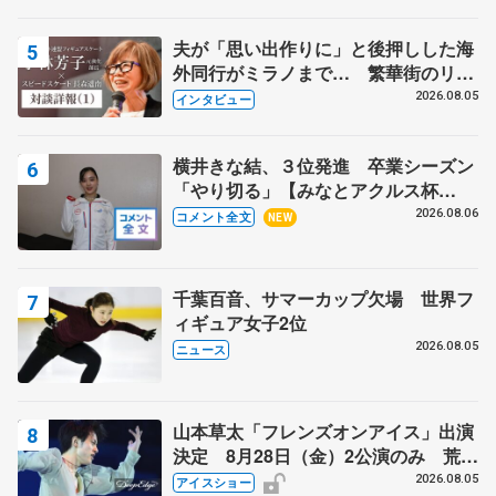
夫が「思い出作りに」と後押しした海
外同行がミラノまで… 繁華街のリン
クでは不良のお兄さんも味方に 小林
2026.08.05
インタビュー
芳子さんが振り返るスケート人生
横井きな結、３位発進 卒業シーズン
「やり切る」【みなとアクルス杯
SP】
2026.08.06
コメント全文
NEW
千葉百音、サマーカップ欠場 世界フ
ィギュア女子2位
2026.08.05
ニュース
山本草太「フレンズオンアイス」出演
決定 8月28日（金）2公演のみ 荒川
静香さんプロデュース、20周年のアイ
2026.08.05
アイスショー