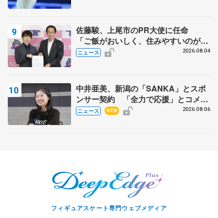
スショー
佐藤駿、上尾市のPR大使に任命
「ご飯がおいしく、住みやすいのが魅
力」
2026.08.04
ニュース
中井亜美、新潟の「SANKA」とスポ
ンサー契約 「全力で応援」とコメン
ト
2026.08.06
ニュース
NEW
フィギュアスケート専門ウェブメディア