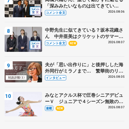
「深みみたいなものは出てきてい
る？」 〝兄さん〟と慕うレジェンド
2026.08.06
コメント全文
野村忠宏さんと和気あいあい
中野先生に似てきている？坂本花織さ
ん 中井亜美はクリケットのサマーキ
ャンプに 島田麻央はたくさん試合に
2026.08.07
コメント全文
NEW
出て国際大会へ【文部科学省スポーツ
表彰式】
夫が「思い出作りに」と後押しした海
外同行がミラノまで… 繁華街のリン
クでは不良のお兄さんも味方に 小林
2026.08.05
インタビュー
芳子さんが振り返るスケート人生
みなとアクルス杯で圧巻シニアデビュ
ーＶ ジュニアで４シーズン無敗の島
田麻央
2026.08.07
連載
NEW