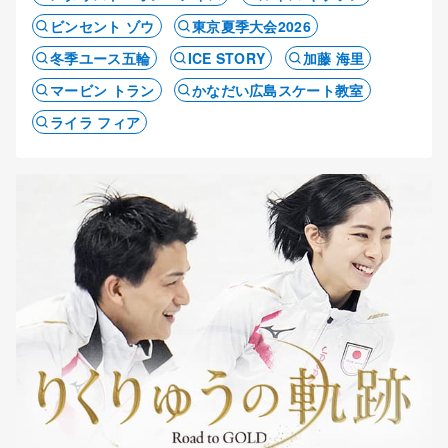
ビンセント ゾウ
東京夏季大会2026
冬季ユース五輪
ICE STORY
加藤 海里
マービン トラン
かなだい広島スケート教室
ライラ フィア