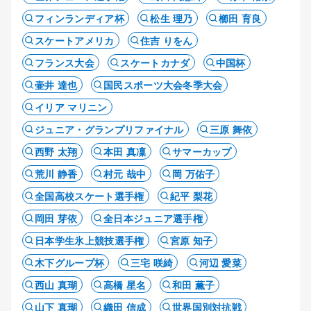
フィンランディア杯
松生 理乃
櫛田 育良
スケートアメリカ
住吉 りをん
フランス大会
スケートカナダ
中国杯
壷井 達也
国民スポーツ大会冬季大会
イリア マリニン
ジュニア・グランプリファイナル
三原 舞依
西野 太翔
本田 真凜
サマーカップ
荒川 静香
村元 哉中
岡 万佑子
全国高校スケート選手権
紀平 梨花
岡田 芽依
全日本ジュニア選手権
日本学生氷上競技選手権
宮原 知子
木下グループ杯
三宅 咲綺
河辺 愛菜
西山 真瑚
高橋 星名
和田 薫子
山下 真瑚
織田 信成
世界国別対抗戦