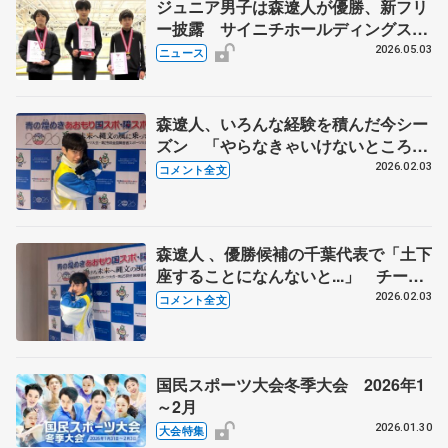
ジュニア男子は森遼人が優勝、新フリ
ー披露 サイニチホールディングス
杯、西野太翔は欠場
2026.05.03
ニュース
森遼人、いろんな経験を積んだ今シー
ズン 「やらなきゃいけないところで
決められるように」 【国民スポーツ
2026.02.03
コメント全文
大会冬季大会少年男子フリー】
森遼人 、優勝候補の千葉代表で「土下
座することになんないと...」 チーム
戦が初めて「みんなでわいわいやって
2026.02.03
コメント全文
いて楽しいなって」【国民スポーツ大
会冬季大会少年男子SP】
国民スポーツ大会冬季大会 2026年1
～2月
2026.01.30
大会特集