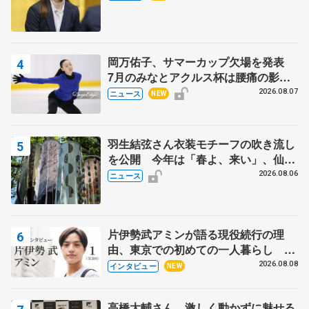
岡万佑子、サマーカップ欠場を発表
7月のみなとアクルス杯は腰痛の影響
で
2026.08.07
ニュース
NEW
羽生結弦さん衣装モチーフの吹き流し
を公開 今年は「春よ、来い」、仙台
の瑞鳳殿
2026.08.06
ニュース
片伊勢武アミンが語る現役続行の理
由、東京での初めての一人暮らし 注
目スケーターの「今」に迫る
2026.08.08
インタビュー
NEW
高橋大輔さん、激しく動かずに魅せる