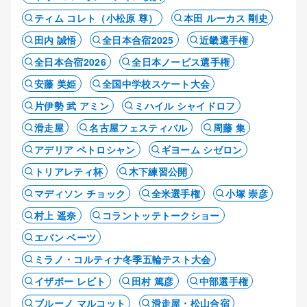
ティム コレト（小松原 尊）
本田 ルーカス 剛史
田内 誠悟
全日本合宿2025
近畿選手権
全日本合宿2026
全日本ノービス選手権
安藤 美姫
全国中学校スケート大会
片伊勢 武 アミン
ミハイル シャイドロフ
滑走屋
名古屋フェスティバル
周藤 集
アデリア ペトロシャン
ギヨーム シゼロン
トリアレティ杯
木下練習公開
マディソン チョック
全米選手権
小塚 崇彦
村上 遥奈
コラントッテトークショー
エバン ベーツ
ミラノ・コルティナ冬季五輪テスト大会
イザボー レビト
田村 篤彦
中部選手権
ブルーノ マルコット
滑走屋・松山合宿