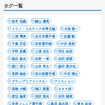
タグ一覧
坂本 花織
鍵山 優真
ミラノ・コルティナ冬季五輪
木原 龍一
三浦 璃来
全日本選手権
佐藤 駿
千葉 百音
世界選手権
中井 亜美
宇野 昌磨
三浦 佳生
羽生 結弦
島田 麻央
友野 一希
吉田 唄菜
森口 澄士
山本 草太
森田 真沙也
長岡 柚奈
四大陸選手権
中田 璃士
グランプリファイナル
アイスショー
高橋 大輔
樋口 新葉
ＮＨＫ杯
渡辺 倫果
浅田 真央
吉田 陽菜
世界ジュニア選手権
島田 高志郎
青木 祐奈