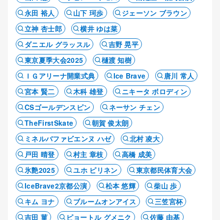
永田 裕人
山下 珂歩
ジェーソン ブラウン
立神 杏士郎
横井 ゆは菜
ダニエル グラッスル
吉野 晃平
東京夏季大会2025
樋渡 知樹
ＩＧアリーナ開業式典
Ice Brave
唐川 常人
宮本 賢二
木科 雄登
ニキータ ボロディン
CSゴールデンスピン
ネーサン チェン
TheFirstSkate
朝賀 俊太朗
ミネルバファビエンヌ ハゼ
北村 凌大
戸田 晴登
村主 章枝
高橋 成美
氷艶2025
ユホ ピリネン
東京都民体育大会
IceBrave2京都公演
松本 悠輝
柴山 歩
キム ヨナ
ブルームオンアイス
三笠宮杯
吉田 菫
ピョートル グメニク
佐藤 由基