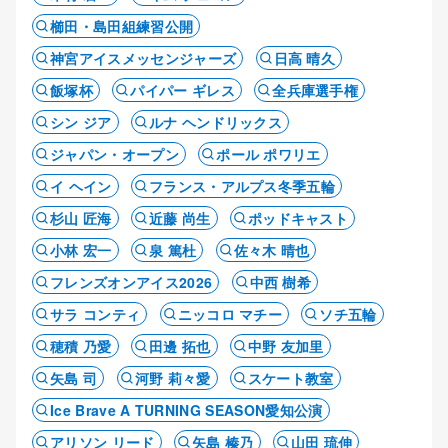
櫛田・島田組練習公開
神宮アイスメッセンジャーズ
日高 晴久
飯塚杯
パイパー ギレス
全兵庫選手権
シン ジア
ルナ ヘンドリックス
ジャパン・オープン
ポール ポワリエ
イ ヘイン
フランス・アルプス冬季五輪
杉山 匠海
近藤 尚生
ポッドキャスト
小林 宏一
泉 篤杜
佐々木 晴也
フレンズオンアイス2026
中西 樹希
サラ コンティ
ニッコロ マチー
ソチ五輪
穂積 乃愛
田邊 拓也
中野 友加里
矢島 司
河野 莉々愛
スケート教室
Ice Brave A TURNING SEASON愛知公演
アリソン リード
矢島 榛乃
山田 琉伸