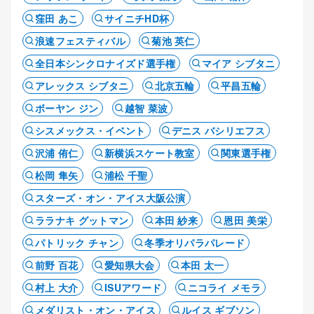
窪田 あこ
サイニチHD杯
浪速フェスティバル
菊池 英仁
全日本シンクロナイズド選手権
マイア シブタニ
アレックス シブタニ
北京五輪
平昌五輪
ボーヤン ジン
越智 菜波
シスメックス・イベント
デニス バシリエフス
沢浦 侑仁
新横浜スケート教室
関東選手権
松岡 隼矢
浦松 千聖
スターズ・オン・アイス大阪公演
ララナキ グットマン
本田 紗来
恩田 美栄
パトリック チャン
冬季オリパラパレード
前野 百花
愛知県大会
本田 太一
村上 大介
ISUアワード
ニコライ メモラ
メダリスト・オン・アイス
ルイス ギブソン