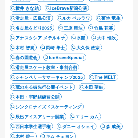
横井 きな結
IceBrave新潟公演
滑走屋・広島公演
ルカ ベルラワ
菊地 竜生
名古屋をどり2025
三原 庸汰
竹島 花英
アナスタシア メテルキナ
氷艶
大中 惟吹
木村 智貴
岡崎 隼士
大久保 政宗
春の園遊会
IceBraveSpecial
滑走屋スケート教室・事前合宿
シャンペリーサマーキャンプ2025
The MELT
蔵のある街先行公開イベント
本田 望結
本田・宇野組練習公開
シンクロナイズドスケーティング
辰巳アイスアリーナ開業
エリー カム
西日本学生選手権
ダニー オシェイ
森 成美
木村 碧一
キム チェヨン