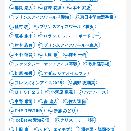
無良 崇人
宮崎 花凜
本田 武史
プリンスアイスワールド愛知
東日本学生選手権
植村 駿
プリンスアイスワールド横浜
籠谷 歩未
ロランス フルニエボードリー
岸本 彩良
プリンスアイスワールド東京
田中 蓮音
大庭 雅
櫛田 一樹
ファンタジー・オン・アイス幕張
欧州選手権
折原 裕香
アダム シアオイムファ
フレンズオンアイス2025
奥野 友莉菜
ＢＩＳＦ２５
小河原 泉颯
ハナ バース
中野 耀司
森 遼人
佐久間 陸
THE DESTINY
伊藤 みどり
IceBrave愛知公演
クリス・リード杯
山田 恵
ケビン エイモズ
滑走屋・福岡公演