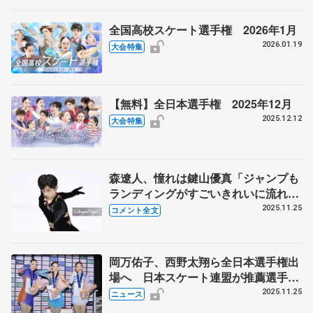
全国高校スケート選手権 2026年1月
2026.01.19
大会特集
【無料】全日本選手権 2025年12月
2025.12.12
大会特集
森遼人、憧れは鍵山優真「ジャンプも
ランディングがすごいきれいに流れ
て」 【全日本ジュニア選手権男子
2025.11.25
コメント全文
SP】
岡万佑子、西野太翔ら全日本選手権出
場へ 日本スケート連盟が推薦選手発
表 全日本ジュニア選手権を受け
2025.11.25
ニュース