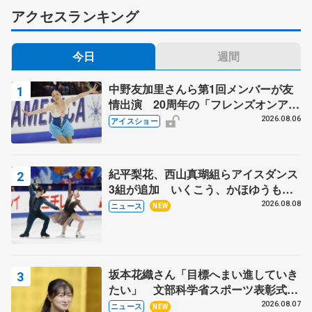
アクセスランキング
今日
週間
中野友加里さんら第1回メンバーが友
情出演 20周年の「フレンズオンアイ
ス」 宮本賢二さん、有川梨絵さん、
2026.08.06
アイスショー
田村岳斗さんも
紀平梨花、西山真瑚組らアイスダンス
3組が追加 いくこう、かほゆうも、
木下グループ杯
2026.08.08
ニュース
NEW
坂本花織さん「目標へまい進していき
たい」 文部科学省スポーツ表彰式で
代表謝辞
2026.08.07
ニュース
NEW