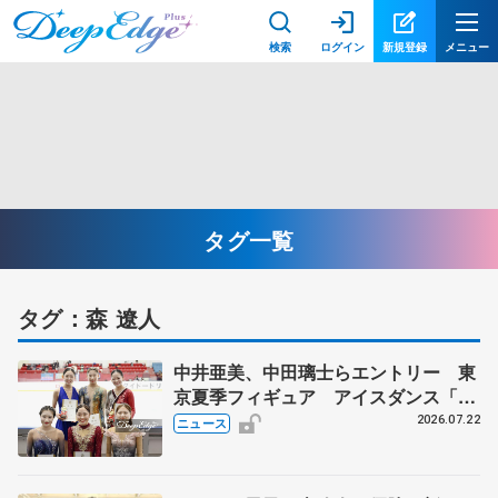
検索
ログイン
新規登録
メニュー
タグ一覧
タグ：森 遼人
中井亜美、中田璃士らエントリー 東
京夏季フィギュア アイスダンス「か
ほゆう」や矢島榛乃、北村凌大組も
2026.07.22
ニュース