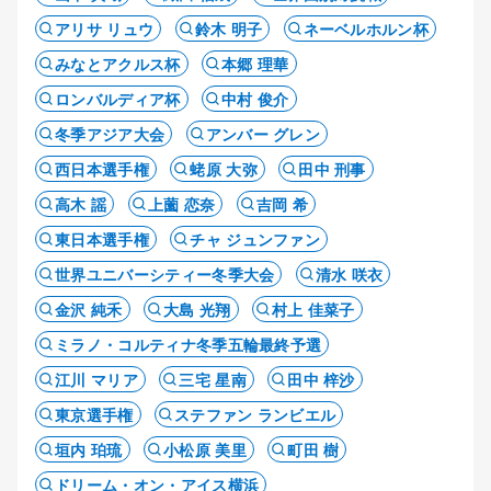
アリサ リュウ
鈴木 明子
ネーベルホルン杯
みなとアクルス杯
本郷 理華
ロンバルディア杯
中村 俊介
冬季アジア大会
アンバー グレン
西日本選手権
蛯原 大弥
田中 刑事
高木 謡
上薗 恋奈
吉岡 希
東日本選手権
チャ ジュンファン
世界ユニバーシティー冬季大会
清水 咲衣
金沢 純禾
大島 光翔
村上 佳菜子
ミラノ・コルティナ冬季五輪最終予選
江川 マリア
三宅 星南
田中 梓沙
東京選手権
ステファン ランビエル
垣内 珀琉
小松原 美里
町田 樹
ドリーム・オン・アイス横浜