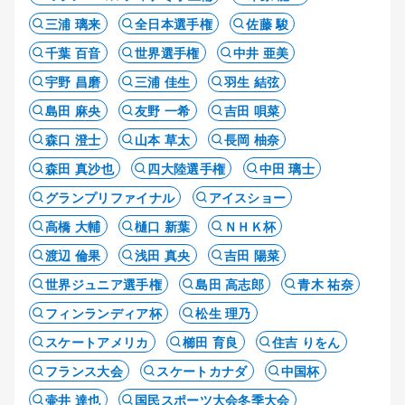
三浦 璃来
全日本選手権
佐藤 駿
千葉 百音
世界選手権
中井 亜美
宇野 昌磨
三浦 佳生
羽生 結弦
島田 麻央
友野 一希
吉田 唄菜
森口 澄士
山本 草太
長岡 柚奈
森田 真沙也
四大陸選手権
中田 璃士
グランプリファイナル
アイスショー
高橋 大輔
樋口 新葉
ＮＨＫ杯
渡辺 倫果
浅田 真央
吉田 陽菜
世界ジュニア選手権
島田 高志郎
青木 祐奈
フィンランディア杯
松生 理乃
スケートアメリカ
櫛田 育良
住吉 りをん
フランス大会
スケートカナダ
中国杯
壷井 達也
国民スポーツ大会冬季大会