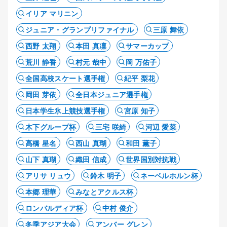
イリア マリニン
ジュニア・グランプリファイナル
三原 舞依
西野 太翔
本田 真凜
サマーカップ
荒川 静香
村元 哉中
岡 万佑子
全国高校スケート選手権
紀平 梨花
岡田 芽依
全日本ジュニア選手権
日本学生氷上競技選手権
宮原 知子
木下グループ杯
三宅 咲綺
河辺 愛菜
高橋 星名
西山 真瑚
和田 薫子
山下 真瑚
織田 信成
世界国別対抗戦
アリサ リュウ
鈴木 明子
ネーベルホルン杯
本郷 理華
みなとアクルス杯
ロンバルディア杯
中村 俊介
冬季アジア大会
アンバー グレン