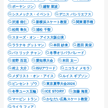
ボーヤン ジン
越智 菜波
シスメックス・イベント
デニス バシリエフス
沢浦 侑仁
新横浜スケート教室
関東選手権
松岡 隼矢
浦松 千聖
スターズ・オン・アイス大阪公演
ララナキ グットマン
本田 紗来
恩田 美栄
パトリック チャン
冬季オリパラパレード
前野 百花
愛知県大会
本田 太一
村上 大介
ISUアワード
ニコライ メモラ
メダリスト・オン・アイス
ルイス ギブソン
ビンセント ゾウ
東京夏季大会2026
冬季ユース五輪
ICE STORY
加藤 海里
マービン トラン
かなだい広島スケート教室
ライラ フィア