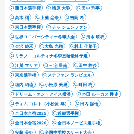
西日本選手権
蛯原 大弥
田中 刑事
高木 謡
上薗 恋奈
吉岡 希
東日本選手権
チャ ジュンファン
世界ユニバーシティー冬季大会
清水 咲衣
金沢 純禾
大島 光翔
村上 佳菜子
ミラノ・コルティナ冬季五輪最終予選
江川 マリア
三宅 星南
田中 梓沙
東京選手権
ステファン ランビエル
垣内 珀琉
小松原 美里
町田 樹
ドリーム・オン・アイス横浜
本田 ルーカス 剛史
ティム コレト（小松原 尊）
田内 誠悟
全日本合宿2025
近畿選手権
全日本合宿2026
全日本ノービス選手権
安藤 美姫
全国中学校スケート大会