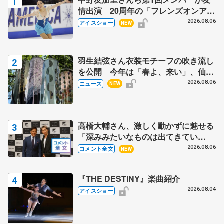
情出演 20周年の「フレンズオンアイ
ス」 宮本賢二さん、有川梨絵さん、
2026.08.06
アイスショー
NEW
田村岳斗さんも
羽生結弦さん衣装モチーフの吹き流し
を公開 今年は「春よ、来い」、仙台
の瑞鳳殿
2026.08.06
ニュース
NEW
高橋大輔さん、激しく動かずに魅せる
「深みみたいなものは出てきてい
る？」 〝兄さん〟と慕うレジェンド
2026.08.06
コメント全文
NEW
野村忠宏さんと和気あいあい
『THE DESTINY』楽曲紹介
2026.08.04
アイスショー