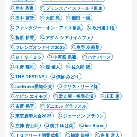
岸本 彩良
プリンスアイスワールド東京
田中 蓮音
大庭 雅
櫛田 一樹
ファンタジー・オン・アイス幕張
欧州選手権
折原 裕香
アダム シアオイムファ
フレンズオンアイス2025
奥野 友莉菜
ＢＩＳＦ２５
小河原 泉颯
ハナ バース
中野 耀司
森 遼人
佐久間 陸
THE DESTINY
伊藤 みどり
IceBrave愛知公演
クリス・リード杯
ケビン エイモズ
滑走屋・福岡公演
山田 恵
吉野 晃平
ダニエル グラッスル
東京夏季大会2025
ジェーソン ブラウン
立神 杏士郎
横井 ゆは菜
Ice Brave
ＩＧアリーナ開業式典
樋渡 知樹
唐川 常人