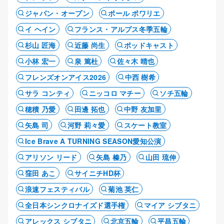
ジャパン・オープン
ポール ポワリエ
イ ヘイン
フランス・アルプス冬季五輪
杉山 匠海
近藤 尚生
ポッドキャスト
小林 宏一
泉 篤杜
佐々木 晴也
フレンズオンアイス2026
中西 樹希
サラ コンティ
ニッコロ マチー
ソチ五輪
穂積 乃愛
田邊 拓也
中野 友加里
矢島 司
河野 莉々愛
スケート教室
Ice Brave A TURNING SEASON愛知公演
アリソン リード
矢島 榛乃
山田 琉伸
窪田 あこ
サイニチHD杯
浪速フェスティバル
菊池 英仁
全日本シンクロナイズド選手権
マイア シブタニ
アレックス シブタニ
北京五輪
平昌五輪