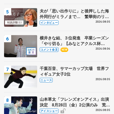
夫が「思い出作りに」と後押しした海
外同行がミラノまで… 繁華街のリン
クでは不良のお兄さんも味方に 小林
2026.08.05
インタビュー
芳子さんが振り返るスケート人生
横井きな結、３位発進 卒業シーズン
「やり切る」【みなとアクルス杯
SP】
2026.08.06
コメント全文
NEW
千葉百音、サマーカップ欠場 世界フ
ィギュア女子2位
2026.08.05
ニュース
山本草太「フレンズオンアイス」出演
決定 8月28日（金）2公演のみ 荒川
静香さんプロデュース、20周年のアイ
2026.08.05
アイスショー