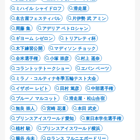
ミハイル シャイドロフ
滑走屋
名古屋フェスティバル
片伊勢 武 アミン
周藤 集
アデリア ペトロシャン
ギヨーム シゼロン
トリアレティ杯
木下練習公開
マディソン チョック
全米選手権
小塚 崇彦
村上 遥奈
コラントッテトークショー
エバン ベーツ
ミラノ・コルティナ冬季五輪テスト大会
イザボー レビト
田村 篤彦
中部選手権
ブルーノ マルコット
滑走屋・松山合宿
無良 崇人
宮崎 花凜
本田 武史
プリンスアイスワールド愛知
東日本学生選手権
植村 駿
プリンスアイスワールド横浜
籠谷 歩未
ロランス フルニエボードリー