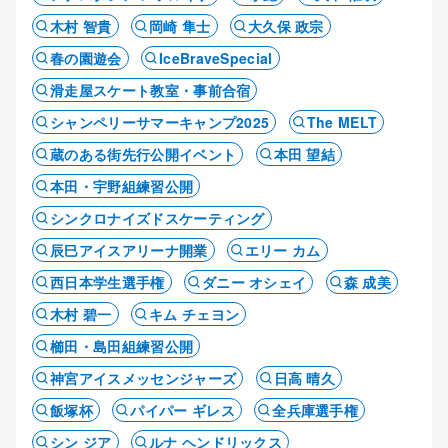
木村 智貴
岡崎 隼士
大久保 政宗
春の園遊会
IceBraveSpecial
滑走屋スケート教室・事前合宿
シャンペリーサマーキャンプ2025
The MELT
蔵のある街先行公開イベント
本田 望結
本田・宇野組練習公開
シンクロナイズドスケーティング
辰巳アイスアリーナ開業
エリー カム
西日本学生選手権
ダニー オシェイ
森 成美
木村 碧一
キム チェヨン
櫛田・島田組練習公開
神宮アイスメッセンジャーズ
日高 晴久
飯塚杯
パイパー ギレス
全兵庫選手権
シン ジア
ルナ ヘンドリックス