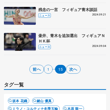
残念の一言 フィギュア青木談話
2024.09.21
ニュース
壷井、青木を追加選出 フィギュアＮ
ＨＫ杯
2024.09.04
ニュース
前へ
1
15
次へ
タグ一覧
坂本 花織
鍵山 優真
ミラノ・コルティナ冬季五輪
木原 龍一