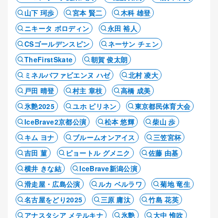
山下 珂歩
宮本 賢二
木科 雄登
ニキータ ボロディン
永田 裕人
CSゴールデンスピン
ネーサン チェン
TheFirstSkate
朝賀 俊太朗
ミネルバファビエンヌ ハゼ
北村 凌大
戸田 晴登
村主 章枝
高橋 成美
氷艶2025
ユホ ピリネン
東京都民体育大会
IceBrave2京都公演
松本 悠輝
柴山 歩
キム ヨナ
ブルームオンアイス
三笠宮杯
吉田 菫
ピョートル グメニク
佐藤 由基
横井 きな結
IceBrave新潟公演
滑走屋・広島公演
ルカ ベルラワ
菊地 竜生
名古屋をどり2025
三原 庸汰
竹島 花英
アナスタシア メテルキナ
氷艶
大中 惟吹