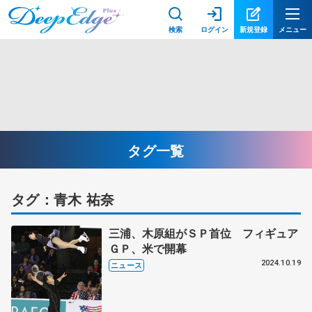
検索
ログイン
新規登録
メニュー
タグ一覧
タグ：青木 祐奈
三浦、木原組がＳＰ首位 フィギュア
ＧＰ、米で開幕
2024.10.19
ニュース