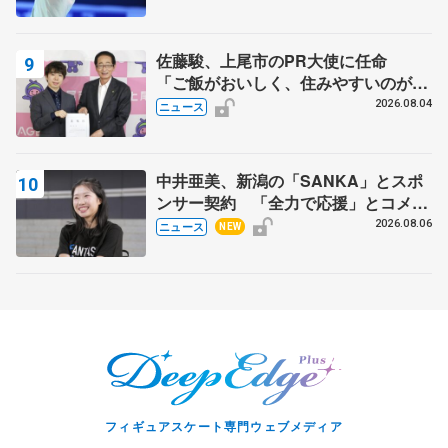
スショー
佐藤駿、上尾市のPR大使に任命
「ご飯がおいしく、住みやすいのが魅
力」
2026.08.04
ニュース
中井亜美、新潟の「SANKA」とスポ
ンサー契約 「全力で応援」とコメン
ト
2026.08.06
ニュース
NEW
フィギュアスケート専門ウェブメディア