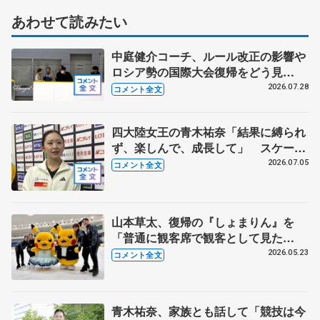
あわせて読みたい
中庭健介コーチ、ルール改正の影響や
ロシア勢の国際大会復帰をどう見
る？ 中井亜美の今後の４年間に向け
2026.07.28
コメント全文
た心構え
四大陸女王の青木祐奈「結果に縛られ
ず、楽しんで、成長して」 スケーテ
ィングのブラッシュアップへ試行錯誤
2026.07.05
コメント全文
中【全日本シニア強化合宿】
山本草太、復帰の『しょまりん』を
「普通に観客席で観客として見た
い」 青木祐奈、宮原知子さん、田中
2026.05.23
コメント全文
刑事さんも思い語る【日本スケート連
盟・基礎スケート教室 横浜】
青木祐奈、家族とも話して「競技は今