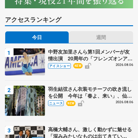
アクセスランキング
今日
週間
中野友加里さんら第1回メンバーが友
情出演 20周年の「フレンズオンアイ
ス」 宮本賢二さん、有川梨絵さん、
2026.08.06
アイスショー
NEW
田村岳斗さんも
羽生結弦さん衣装モチーフの吹き流し
を公開 今年は「春よ、来い」、仙台
の瑞鳳殿
2026.08.06
ニュース
NEW
高橋大輔さん、激しく動かずに魅せる
「深みみたいなものは出てきてい