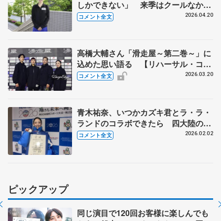
しかできない」 来季はクールなかっ
こいい感じの曲に挑戦してみたい リ
2026.04.20
コメント全文
リーカップカナガワで最後の「ラ・
ラ・ランド」披露
高橋大輔さん「滑走屋～第二巻～」に
込めた思い語る 【リハーサル・コメ
ント全文】
2026.03.20
コメント全文
青木祐奈、いつかカズキ君とラ・ラ・
ランドのコラボできたら 四大陸のタ
イトルが重圧に「坂本花織ちゃんは本
2026.02.02
コメント全文
当にすごい」【国民スポーツ大会冬季
大会成年女子フリー】
ピックアップ
同じ演目で120回お客様に楽しんでも