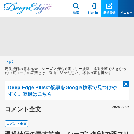
検索
Sign in
新規登録
メニュー
Top
現役続行の青木祐奈、シーズン初戦で新フリー披露 進退決断で大きかっ
た中庭コーチの言葉とは 選曲に込めた思い、将来の夢も明かす
Deep Edge Plusの記事をGoogle検索で見つけや
すく。登録はこちら
コメント全文
2025.07.06
コメント全文
現役続行の青木祐奈、シーズン初戦で新フリ