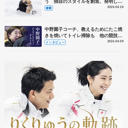
う 独自のスタイルを創造、発明した
【引退発表後②】
2026.04.24
連載
中野園子コーチ、教えるためにたこ焼
きを焼いてトイレ掃除も 他の競技に
も通用するという坂本花織の筋肉
2026.04.09
インタビュー