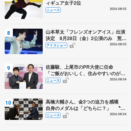
ィギュア女子2位
2026.08.05
ニュース
山本草太「フレンズオンアイス」出演
決定 8月28日（金）2公演のみ 荒川
静香さんプロデュース、20周年のアイ
2026.08.05
アイスショー
スショー
佐藤駿、上尾市のPR大使に任命
「ご飯がおいしく、住みやすいのが魅
力」
2026.08.04
ニュース
高橋大輔さん、金3つの迫力を感嘆
自身のメダルは「どちらに？」 〝リ
ス兄弟〟オリンピック3連覇の野村忠
2026.08.04
ニュース
宏さんと対談