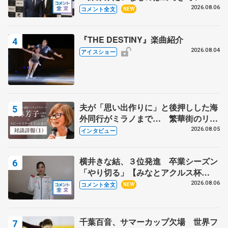
る？」 〝兄さん〟と慕うレジェンド
2026.08.06
コメント全文
NEW
野村忠宏さんと和気あいあい
『THE DESTINY』楽曲紹介
2026.08.04
アイスショー
夫が「思い出作りに」と後押しした海
外同行がミラノまで… 繁華街のリン
クでは不良のお兄さんも味方に 小林
2026.08.05
インタビュー
芳子さんが振り返るスケート人生
横井きな結、３位発進 卒業シーズン
「やり切る」【みなとアクルス杯
SP】
2026.08.06
コメント全文
NEW
千葉百音、サマーカップ欠場 世界フ