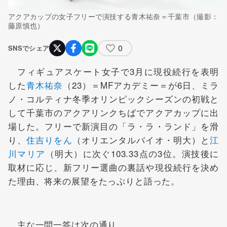
アクアカップの女子フリーで演技する青木祐奈＝千葉市（撮影：
藤原慎也）
0
SNSでシェア
フィギュアスケート女子で3月に現役続行を表明
した
青木祐奈
（23）＝MFアカデミー＝が6日、ミラ
ノ・コルティナ冬季オリンピックシーズンの初戦と
して千葉市のアクアリンクちばでアクアカップに出
場した。フリーで新演目の「ラ・ラ・ランド」を滑
り、
住吉りをん
（オリエンタルバイオ・明大）と
江
川マリア
（明大）に次ぐ103.33点の3位。演技後に
取材に応じ、新フリー選曲の裏話や現役続行を決め
た理由、将来の展望をたっぷりと語った。
主な一問一答は次の通り。