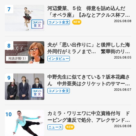
河辺愛菜、５位 得意を詰め込んだ
「オペラ座」【みなとアクルス杯フリ
ー】
2026.08.08
コメント全文
NEW
夫が「思い出作りに」と後押しした海
外同行がミラノまで… 繁華街のリン
クでは不良のお兄さんも味方に 小林
2026.08.05
インタビュー
芳子さんが振り返るスケート人生
中野先生に似てきている？坂本花織さ
ん 中井亜美はクリケットのサマーキ
ャンプに 島田麻央はたくさん試合に
2026.08.07
コメント全文
出て国際大会へ【文部科学省スポーツ
表彰式】
カミラ・ワリエワに中立資格付与 ド
ーピング違反で処分、アレクサンド
ラ・イグナトワも
2026.08.08
ニュース
NEW