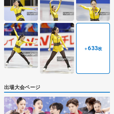
633
＋
枚
出場大会ページ