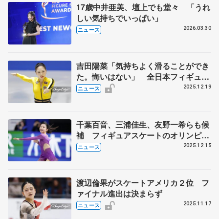
17歳中井亜美、壇上でも堂々 「うれ
しい気持ちでいっぱい」
2026.03.30
ニュース
吉田陽菜「気持ちよく滑ることができ
た。悔いはない」 全日本フィギュア
女子SP
2025.12.19
ニュース
千葉百音、三浦佳生、友野一希らも候
補 フィギュアスケートのオリンピッ
ク代表選考
2025.12.15
ニュース
渡辺倫果がスケートアメリカ２位 フ
ァイナル進出は決まらず
2025.11.17
ニュース