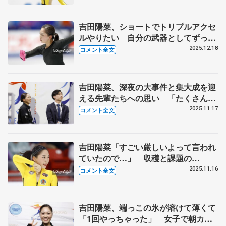
SP】
吉田陽菜、ショートでトリプルアクセ
ルやりたい 自分の武器としてずっと
挑戦し続けてきたので【全日本フィギ
2025.12.18
コメント全文
ュア前日練習】
吉田陽菜、深夜の大事件と集大成を迎
える先輩たちへの思い 「たくさんお
世話になって、みんなと仲良くなれ
2025.11.17
コメント全文
た」【GP第5戦スケートアメリカ女子
フリー】
吉田陽菜「すごい厳しいよって言われ
ていたので…」 収穫と課題の
SP【GP第5戦スケートアメリカ・女
2025.11.16
コメント全文
子】
吉田陽菜、端っこの氷が溶けて薄くて
「1回やっちゃった」 女子で朝カフ