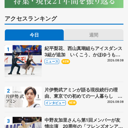
アクセスランキング
今日
週間
紀平梨花、西山真瑚組らアイスダンス
3組が追加 いくこう、かほゆうも、
木下グループ杯
2026.08.08
ニュース
NEW
片伊勢武アミンが語る現役続行の理
由、東京での初めての一人暮らし 注
目スケーターの「今」に迫る
2026.08.08
インタビュー
NEW
中野友加里さんら第1回メンバーが友
情出演 20周年の「フレンズオンアイ