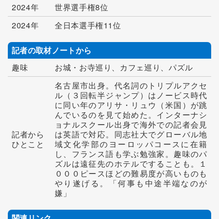
2024年
世界選手権8位
2024年
全日本選手権11位
記者の取材ノートから
趣味
お城・お寺巡り、カフェ巡り、パズル
名古屋市出身。代名詞のトリプルアクセ
ル（３回転半ジャンプ）はノービス時代
に同い年のアリサ・リュウ（米国）が跳
んでいるのを見て始めた。インターナシ
ョナルスクール出身で海外での記者会見
記者から
は英語で対応。同志社大でグローバル地
ひとこと
域文化学部のヨーロッパコースに在籍
し、フランス語も学ぶ勉強家。趣味のパ
ズルは遠征先のホテルですることも。１
０００ピースほどの難易度が高いものも
やり遂げる。「何事も中途半端なのが
嫌」
関連リンク