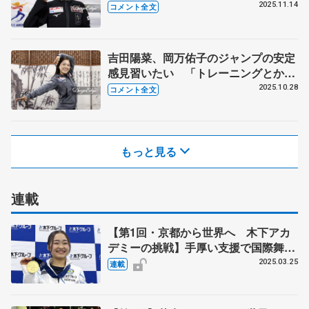
ェ「新葉ちゃんの部屋でハプニング
2025.11.14
コメント全文
が...」 【GP第5戦スケートアメリカ
公式練習】
吉田陽菜、岡万佑子のジャンプの安定
感見習いたい 「トレーニングとか運
動神経がすごいっていうのが」
2025.10.28
コメント全文
【GP中国杯一夜明け】
もっと見る
連載
【第1回・京都から世界へ 木下アカ
デミーの挑戦】手厚い支援で国際舞台
へ羽ばたけ カップル種目含め育成・
2025.03.25
連載
強化拠点に 「フィギュアの未来支え
るための使命」