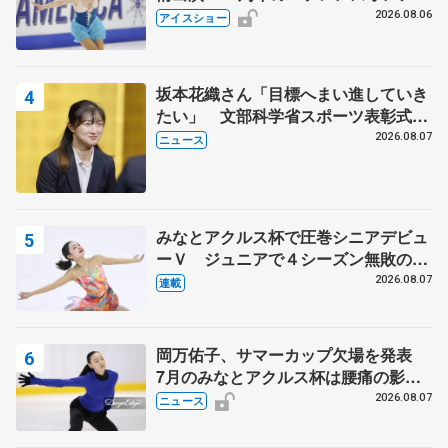
ス」 宮本賢二さん、有川梨絵さん、
2026.08.06
アイスショー
田村岳斗さんも
坂本花織さん「目標へまい進していき
たい」 文部科学省スポーツ表彰式で
代表謝辞
2026.08.07
ニュース
みなとアクルス杯で圧巻シニアデビュ
ーＶ ジュニアで４シーズン無敗の島
田麻央
2026.08.07
連載
岡万佑子、サマーカップ欠場を発表
7月のみなとアクルス杯は腰痛の影響
で
2026.08.07
ニュース