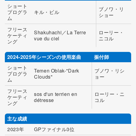
ショート
ブノワ・リ
プログラ
キル・ビル
ショー
ム
フリース
Shakuhachi／La Terre
ローリー・
ケーティ
vue du ciel
ニコル
ング
2024-2025年シーズンの使用楽曲
振付師
ショート
Temen Oblak-"Dark
ブノワ・リシ
プログラ
Clouds"
ョー
ム
フリース
sos d'un terrien en
ローリー・ニ
ケーティ
détresse
コル
ング
主な成績
2023年
GPファイナル3位