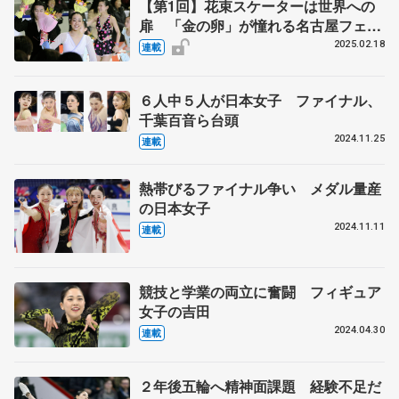
【第1回】花束スケーターは世界への
扉 「金の卵」が憧れる名古屋フェス
ティバル 中村俊介「最も思い入れの
2025.02.18
連載
あるショー」 人生変えた、ある選手
との出会い
６人中５人が日本女子 ファイナル、
千葉百音ら台頭
2024.11.25
連載
熱帯びるファイナル争い メダル量産
の日本女子
2024.11.11
連載
競技と学業の両立に奮闘 フィギュア
女子の吉田
2024.04.30
連載
２年後五輪へ精神面課題 経験不足だ