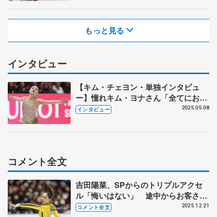
もっと見る
インタビュー
【キム・チェヨン・単独インタビュ
ー】憧れキム・ヨナさん「全てにおい
て完璧」 羽生結弦さん「バラード第
2025.05.08
インタビュー
1番」好き アジア大会金で「フォロ
ワー増えた」
コメント全文
吉田陽菜、SPからのトリプルアクセ
ル「悔いはない」 途中からお客さん
が手拍子「それに乗って楽しむことが
2025.12.21
コメント全文
できた」【全日本フィギュア女子