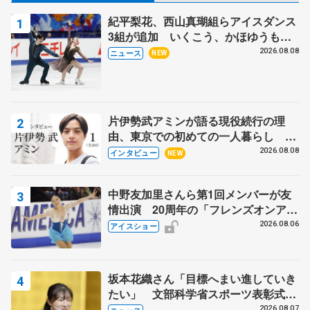
紀平梨花、西山真瑚組らアイスダンス
3組が追加 いくこう、かほゆうも、
木下グループ杯
2026.08.08
ニュース
NEW
片伊勢武アミンが語る現役続行の理
由、東京での初めての一人暮らし 注
目スケーターの「今」に迫る
2026.08.08
インタビュー
NEW
中野友加里さんら第1回メンバーが友
情出演 20周年の「フレンズオンアイ
ス」 宮本賢二さん、有川梨絵さん、
2026.08.06
アイスショー
田村岳斗さんも
坂本花織さん「目標へまい進していき
たい」 文部科学省スポーツ表彰式で
代表謝辞
2026.08.07