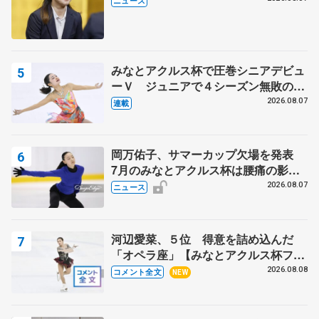
ニュース
みなとアクルス杯で圧巻シニアデビュ
ーＶ ジュニアで４シーズン無敗の島
田麻央
2026.08.07
連載
岡万佑子、サマーカップ欠場を発表
7月のみなとアクルス杯は腰痛の影響
で
2026.08.07
ニュース
河辺愛菜、５位 得意を詰め込んだ
「オペラ座」【みなとアクルス杯フリ
ー】
2026.08.08
コメント全文
NEW