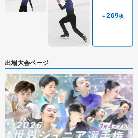
269
＋
枚
出場大会ページ