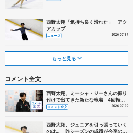
西野太翔「気持ち良く滑れた」 アク
アカップ
2026.07.17
ニュース
もっと見る
コメント全文
西野太翔、ミーシャ・ジーさんの振り
付けで出てきた新たな執着 4回転以
外に挑戦したいこと 【アクアカップ
2026.07.29
コメント全文
ジュニア男子フリー】
西野大翔、ジュニアを引っ張っていく
のは... 昨シーズンの成績が今季の自