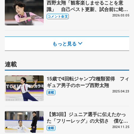
西野太翔「観客楽しませることを意
識」 自己ベスト更新、試合前に蛯原
大弥と話したこと 【世界ジュニア選
2026.03.05
コメント全文
手権SP後】
もっと見る
連載
15歳で4回転ジャンプ2種類習得 フィ
ギュア男子のホープ西野太翔
2025.04.23
連載
【第3回】ジュニア選手に伝えたかっ
た「フリーレッグ」の大切さ 僕なり
のアドバイスで、これからもお手伝い
2024.11.25
連載
を