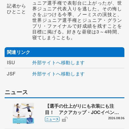
ュニア選手権で表彰台に上がったが、世
記者から
界ジュニア代表入りを逃した。その悔し
ひとこと
さをぶつける今季、ノーミスの演技と、
世界ジュニア選手権とジュニア・グラン
プリ・ファイナルで好成績を残すことを
目標に掲げる。好きな昼寝は3～4時間、
寝てしまうことも。
関連リンク
ISU
外部サイトへ移動します
JSF
外部サイトへ移動します
ニュース
【選手の仕上がりにも衣装にも注
目！ アクアカップ・JOCイベン
ト】 ポッドキャスト#76を配信
2026.08.06
ニュース