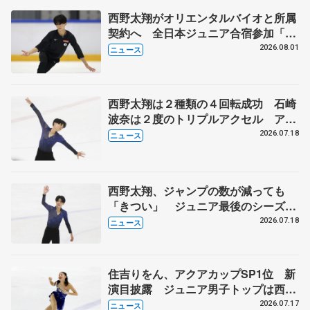
西野太翔がオリエンタルバイオと所属
契約へ 全日本ジュニア合宿参加「結
果残していかないと」 講師はジェー
2026.08.01
ニュース
ソン・ブラウン、岡万佑子は助言感謝
西野太翔は２種類の４回転成功 石崎
波奈は２度のトリプルアクセル アク
アカップ、ジュニア男女フリー
2026.07.18
ニュース
西野太翔、ジャンプの数が減っても
「きつい」 ジュニア最後のシーズン
で挑戦
2026.07.18
ニュース
住吉りをん、アクアカップSP1位 新
演目披露 ジュニア男子トップは西野
太翔
2026.07.17
ニュース