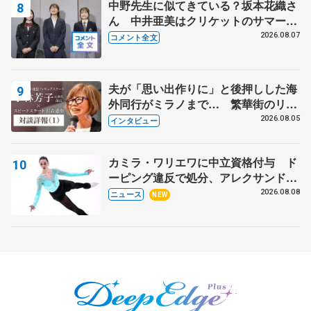
中野先生に似てきている？坂本花織さ
ん 中井亜美はクリケットのサマーキ
ャンプに 島田麻央はたくさん試合に
2026.08.07
コメント全文
出て国際大会へ【文部科学省スポーツ
表彰式】
夫が「思い出作りに」と後押しした海
外同行がミラノまで… 繁華街のリン
クでは不良のお兄さんも味方に 小林
2026.08.05
インタビュー
芳子さんが振り返るスケート人生
カミラ・ワリエワに中立資格付与 ド
ーピング違反で処分、アレクサンド
ラ・イグナトワも
2026.08.08
ニュース
NEW