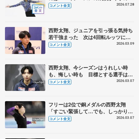
信に 【アクアカップジュニア男子
2026.07.28
コメント全文
SP】
西野太翔、ジュニアを引っ張る気持ち
若干強まった 次は4回転ルッツに挑
戦【世界ジュニア選手権・帰国後囲
2026.03.09
コメント全文
み】
西野太翔、今シーズンはうれしい時
も、悔しい時も 目標とする選手はや
はり...【世界ジュニア選手権男子一夜
2026.03.07
コメント全文
明け】
フリーは2位で銅メダルの西野太翔
「すごい緊張して…でも、しっかりと
最後まで諦めずに滑りきれた」【世界
2026.03.07
コメント全文
ジュニア選手権男子フリー】