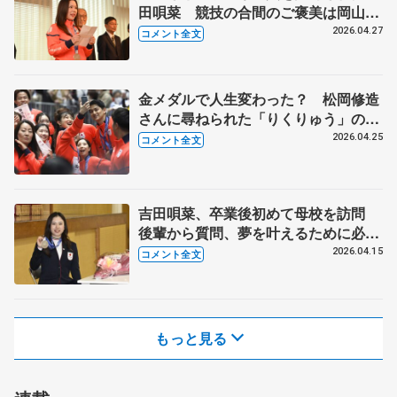
田唄菜 競技の合間のご褒美は岡山の
銘菓 【岡山県県民栄誉賞授与】
2026.04.27
コメント全文
金メダルで人生変わった？ 松岡修造
さんに尋ねられた「りくりゅう」の答
えは 【冬季オリパラパレード】
2026.04.25
コメント全文
吉田唄菜、卒業後初めて母校を訪問
後輩から質問、夢を叶えるために必要
なことは？ 【母校の祝賀会と倉敷市
2026.04.15
コメント全文
民栄誉賞】
もっと見る