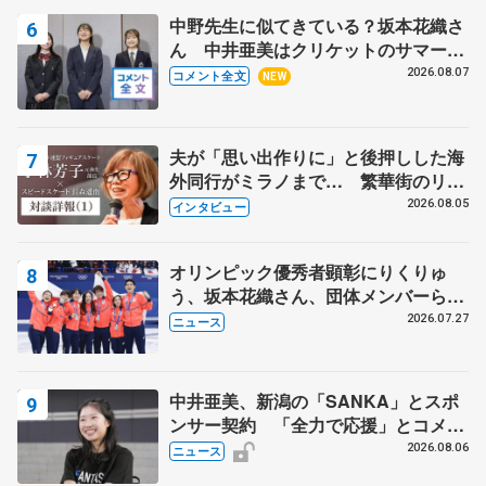
中野先生に似てきている？坂本花織さ
ん 中井亜美はクリケットのサマーキ
ャンプに 島田麻央はたくさん試合に
2026.08.07
コメント全文
NEW
出て国際大会へ【文部科学省スポーツ
表彰式】
夫が「思い出作りに」と後押しした海
外同行がミラノまで… 繁華街のリン
クでは不良のお兄さんも味方に 小林
2026.08.05
インタビュー
芳子さんが振り返るスケート人生
オリンピック優秀者顕彰にりくりゅ
う、坂本花織さん、団体メンバーら
8月7日に文科省が表彰式、ブルーノ・
2026.07.27
ニュース
マルコット、中野園子らコーチも
中井亜美、新潟の「SANKA」とスポ
ンサー契約 「全力で応援」とコメン
ト
2026.08.06
ニュース