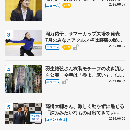
代表謝辞
2026.08.07
ニュース
NEW
岡万佑子、サマーカップ欠場を発表
7月のみなとアクルス杯は腰痛の影響
で
2026.08.07
ニュース
NEW
羽生結弦さん衣装モチーフの吹き流し
を公開 今年は「春よ、来い」、仙台
の瑞鳳殿
2026.08.06
ニュース
高橋大輔さん、激しく動かずに魅せる
「深みみたいなものは出てきてい
る？」 〝兄さん〟と慕うレジェンド
2026.08.06
コメント全文
野村忠宏さんと和気あいあい