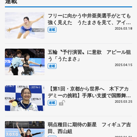
連載
フリーに向かう中井亜美選手がとても
強く見えた うたまさを見て、アイス
ダンスをやる選手が出てきてほしい
2026.03.18
連載
【第5回・宮本賢二 表現の設計図】
五輪〝予行演習〟に意欲 アピール狙
う「うたまさ」
2025.04.15
連載
【第1回・京都から世界へ 木下アカ
デミーの挑戦】手厚い支援で国際舞台
へ羽ばたけ カップル種目含め育成・
2025.03.25
連載
強化拠点に 「フィギュアの未来支え
るための使命」
弱点種目に期待の新星 フィギュア吉
田、西山組