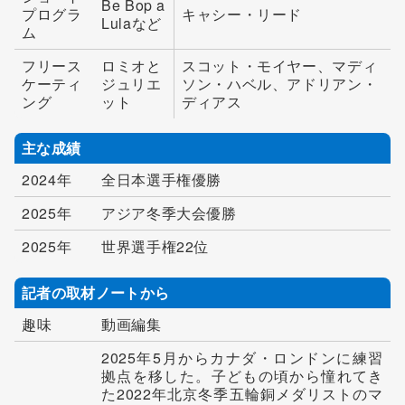
Be Bop a
プログラ
キャシー・リード
Lulaなど
ム
フリース
ロミオと
スコット・モイヤー、マディ
ケーティ
ジュリエ
ソン・ハベル、アドリアン・
ング
ット
ディアス
主な成績
2024年
全日本選手権優勝
2025年
アジア冬季大会優勝
2025年
世界選手権22位
記者の取材ノートから
趣味
動画編集
2025年5月からカナダ・ロンドンに練習
拠点を移した。子どもの頃から憧れてき
た2022年北京冬季五輪銅メダリストのマ