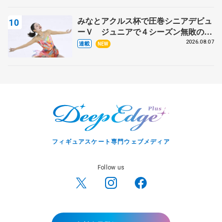
みなとアクルス杯で圧巻シニアデビュ
ーＶ ジュニアで４シーズン無敗の島
田麻央
2026.08.07
連載
NEW
フィギュアスケート専門ウェブメディア
Follow us