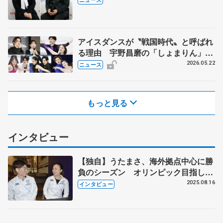
アイスダンスが〝戦国時代〟と呼ばれ
る理由 宇野昌磨の「しょまりん」ら
実力者が相次いで参戦 国内の競争激
2026.05.22
ニュース
化
もっと見る
インタビュー
【独自】うたまさ、海外拠点中心に勝
負のシーズン オリンピック目指して
今、胸に秘める覚悟は?
2025.08.16
インタビュー