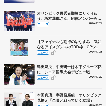
ベイら豪華メンバーが来日
オリンピック優秀者顕彰にりくりゅ
う、坂本花織さん、団体メンバーら
8月7日に文科省が表彰式、ブルーノ・
2026.07.27
ニュース
マルコット、中野園子らコーチも
【ファイナルも期待のゆなすみ 気に
なるアイスダンスのTBD枠 GPシリ
ーズ展望③ペア・アイスダンス編】
2026.07.23
ニュース
ポッドキャスト#74を配信
島田麻央、中田璃士は木下グループ杯
に シニア国際大会デビュー戦
2026.07.22
ニュース
本田真凜、宇野昌磨組 オリンピック
見据え「全員と戦っていく立場」
2026.05.26
ニュース