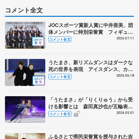
コメント全文
JOCスポーツ賞新人賞に中井亜美、団
体メンバーに特別栄誉賞 フィギュア
スケートに別のスポーツを組み合わせ
2026.07.11
コメント全文
るなら？ 【JOCスポーツ賞表彰
式】
うたまさ、新リズムダンスはダークな
死の世界を表現 アイスダンス、カッ
プル数増加はうれしい【木下グループ/
2026.06.18
コメント全文
アカデミー練習公開】
「うたまさ」が「りくりゅう」から受
ける影響とは 森田真沙也が五輪表彰
式で木原龍一にかけられた言葉 【ブ
2026.05.01
コメント全文
ルームオンアイス】
ふるさとで県民栄誉賞を授与された吉