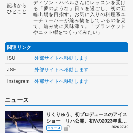
ディソン・ハベルさんにレッスンを受け
記者から
る「夢のような」日々を過ごし、初の五
ひとこと
輪出場を目指す。お気に入りの料理系ユ
ーチューバーが編み物をしているのを見
て、編み物に興味津々。「ブランケット
やニット帽をつくってみたい」
関連リンク
ISU
外部サイトへ移動します
JSF
外部サイトへ移動します
Instagram
外部サイトへ移動します
ニュース
りくりゅう、初プロデュースのアイス
ショー リハ公開、初Vの2023年世界
選手権のSP披露 ハゼボロ、チョク
2026.07.30
ニュース