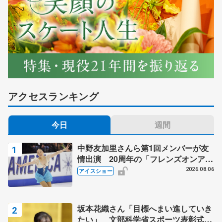
アクセスランキング
今日
週間
中野友加里さんら第1回メンバーが友
情出演 20周年の「フレンズオンアイ
ス」 宮本賢二さん、有川梨絵さん、
2026.08.06
アイスショー
田村岳斗さんも
坂本花織さん「目標へまい進していき
たい」 文部科学省スポーツ表彰式で