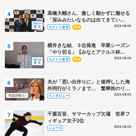
高橋大輔さん、激しく動かずに魅せる
「深みみたいなものは出てきてい
る？」 〝兄さん〟と慕うレジェンド
2026.08.06
コメント全文
NEW
野村忠宏さんと和気あいあい
横井きな結、３位発進 卒業シーズン
「やり切る」【みなとアクルス杯
SP】
2026.08.06
コメント全文
NEW
夫が「思い出作りに」と後押しした海
外同行がミラノまで… 繁華街のリン
クでは不良のお兄さんも味方に 小林
2026.08.05
インタビュー
芳子さんが振り返るスケート人生
千葉百音、サマーカップ欠場 世界フ
ィギュア女子2位
2026.08.05
ニュース