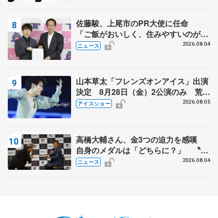
佐藤駿、上尾市のPR大使に任命
「ご飯がおいしく、住みやすいのが魅
力」
2026.08.04
ニュース
山本草太「フレンズオンアイス」出演
決定 8月28日（金）2公演のみ 荒川
静香さんプロデュース、20周年のアイ
2026.08.05
アイスショー
スショー
高橋大輔さん、金3つの迫力を感嘆
自身のメダルは「どちらに？」 〝リ
ス兄弟〟オリンピック3連覇の野村忠
2026.08.04
ニュース
宏さんと対談