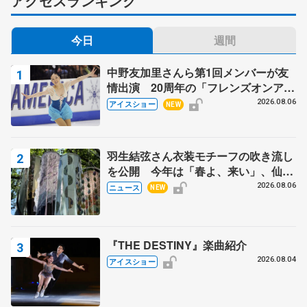
アクセスランキング
今日
週間
中野友加里さんら第1回メンバーが友
情出演 20周年の「フレンズオンアイ
ス」 宮本賢二さん、有川梨絵さん、
2026.08.06
アイスショー
NEW
田村岳斗さんも
羽生結弦さん衣装モチーフの吹き流し
を公開 今年は「春よ、来い」、仙台
の瑞鳳殿
2026.08.06
ニュース
NEW
『THE DESTINY』楽曲紹介
2026.08.04
アイスショー