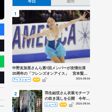
今日
週間
中野友加里さんら第1回メンバーが友情出演
20周年の「フレンズオンアイス」 宮本賢二
さん、有川梨絵さん、田村岳斗さんも
2026.08.06
アイスショー
NEW
羽生結弦さん衣装モチーフ
の吹き流しを公開 今年は
「春よ、来い」、仙台の瑞
2026.08.06
ニュース
NEW
鳳殿