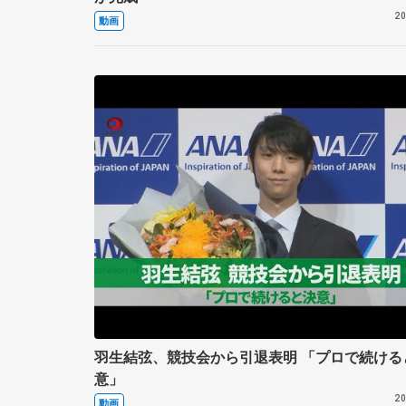
20
動画
羽生結弦、競技会から引退表明 「プロで続ける
意」
20
動画