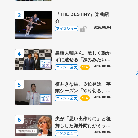
『THE DESTINY』楽曲紹
介
2026.08.04
アイスショー
高橋大輔さん、激しく動か
ずに魅せる「深みみたいな
ものは出てきている？」
2026.08.06
コメント全文
NEW
〝兄さん〟と慕うレジェン
ド野村忠宏さんと和気あい
横井きな結、３位発進 卒
あい
業シーズン「やり切る」
【みなとアクルス杯SP】
2026.08.06
コメント全文
NEW
夫が「思い出作りに」と後
押しした海外同行がミラノ
ン
まで… 繁華街のリンクで
2026.08.05
インタビュー