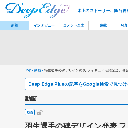
氷上のストーリー、舞台裏
新着
インタビュー
コメント全文
連載
写真
Top
動画
羽生選手の碑デザイン発表 フィギュア活躍記念、仙
Deep Edge Plusの記事をGoogle検索で
動画
動画
羽生選手の碑デザイン発表 