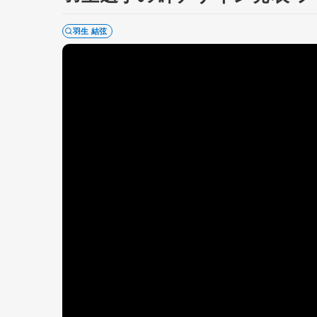
羽生 結弦