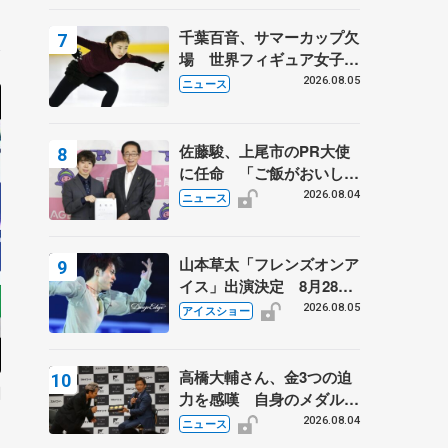
は不良のお兄さんも味方
5
に 小林芳子さんが振り返
千葉百音、サマーカップ欠
るスケート人生
場 世界フィギュア女子2
位
2026.08.05
ニュース
佐藤駿、上尾市のPR大使
に任命 「ご飯がおいし
く、住みやすいのが魅力」
2026.08.04
ニュース
山本草太「フレンズオンア
イス」出演決定 8月28日
（金）2公演のみ 荒川静
2026.08.05
アイスショー
香さんプロデュース、20
周年のアイスショー
高橋大輔さん、金3つの迫
明
力を感嘆 自身のメダルは
9
「どちらに？」 〝リス兄
2026.08.04
ニュース
弟〟オリンピック3連覇の