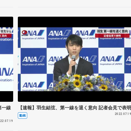
第一線
【速報】羽生結弦、第一線を退く意向 記者会見で表
2022.07.1
動画
22.07.19