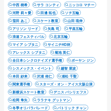
中西 樹希
サラ コンティ
ニッコロ マチー
河野 莉々愛
田邊 拓也
ソチ五輪
窪田 あこ
スケート教室
山田 琉伸
アリソン リード
矢島 司
平昌五輪
浪速フェスティバル
北京五輪
マイア シブタニ
サイニチHD杯
アレックス シブタニ
菊池 英仁
全日本シンクロナイズド選手権
ボーヤン ジン
シスメックス・イベント
越智 菜波
本田 紗来
沢浦 侑仁
浦松 千聖
関東選手権
スターズ・オン・アイス大阪公演
新横浜スケート教室
デニス バシリエフス
松岡 隼矢
ララナキ グットマン
冬季オリパラパレード
パトリック チャン