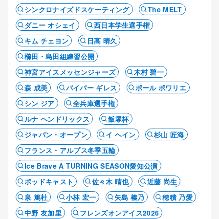
シンクロナイズドスケーティング
The MELT
ダニー オシェイ
西日本学生選手権
キム チェヨン
日高 晴久
櫛田・島田組練習公開
神宮アイスメッセンジャーズ
木村 碧一
森 成美
パイパー ギレス
ポール ポワリエ
シン ジア
全兵庫選手権
ルナ ヘンドリックス
飯塚杯
ジャパン・オープン
イ ヘイン
杉山 匠海
フランス・アルプス冬季五輪
Ice Brave A TURNING SEASON愛知公演
ポッドキャスト
佐々木 晴也
近藤 尚生
泉 篤杜
小林 宏一
矢島 榛乃
穂積 乃愛
中野 友加里
フレンズオンアイス2026