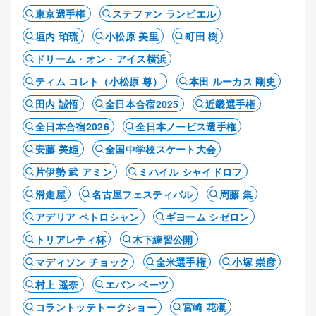
東京選手権
ステファン ランビエル
垣内 珀琉
小松原 美里
町田 樹
ドリーム・オン・アイス横浜
ティム コレト（小松原 尊）
本田 ルーカス 剛史
田内 誠悟
全日本合宿2025
近畿選手権
全日本合宿2026
全日本ノービス選手権
安藤 美姫
全国中学校スケート大会
片伊勢 武 アミン
ミハイル シャイドロフ
滑走屋
名古屋フェスティバル
周藤 集
アデリア ペトロシャン
ギヨーム シゼロン
トリアレティ杯
木下練習公開
マディソン チョック
全米選手権
小塚 崇彦
村上 遥奈
エバン ベーツ
コラントッテトークショー
宮崎 花凜