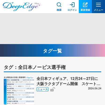
検索
ログイン
新規登録
メニュー
タグ一覧
タグ：全日本ノービス選手権
全日本フィギュア、12月24～27日に
大阪ラクタブドーム開催 スケート連
盟の新シーズン日程
2026.06.24
ニュース