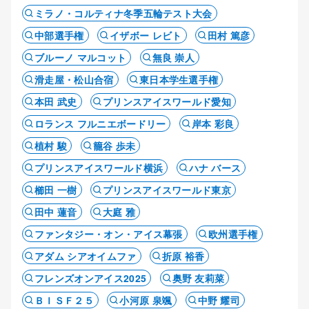
ミラノ・コルティナ冬季五輪テスト大会
中部選手権
イザボー レビト
田村 篤彦
ブルーノ マルコット
無良 崇人
滑走屋・松山合宿
東日本学生選手権
本田 武史
プリンスアイスワールド愛知
ロランス フルニエボードリー
岸本 彩良
植村 駿
籠谷 歩未
プリンスアイスワールド横浜
ハナ バース
櫛田 一樹
プリンスアイスワールド東京
田中 蓮音
大庭 雅
ファンタジー・オン・アイス幕張
欧州選手権
アダム シアオイムファ
折原 裕香
フレンズオンアイス2025
奥野 友莉菜
ＢＩＳＦ２５
小河原 泉颯
中野 耀司