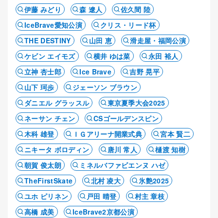
伊藤 みどり
森 遼人
佐久間 陸
IceBrave愛知公演
クリス・リード杯
THE DESTINY
山田 恵
滑走屋・福岡公演
ケビン エイモズ
横井 ゆは菜
永田 裕人
立神 杏士郎
Ice Brave
吉野 晃平
山下 珂歩
ジェーソン ブラウン
ダニエル グラッスル
東京夏季大会2025
ネーサン チェン
CSゴールデンスピン
木科 雄登
ＩＧアリーナ開業式典
宮本 賢二
ニキータ ボロディン
唐川 常人
樋渡 知樹
朝賀 俊太朗
ミネルバファビエンヌ ハゼ
TheFirstSkate
北村 凌大
氷艶2025
ユホ ピリネン
戸田 晴登
村主 章枝
高橋 成美
IceBrave2京都公演