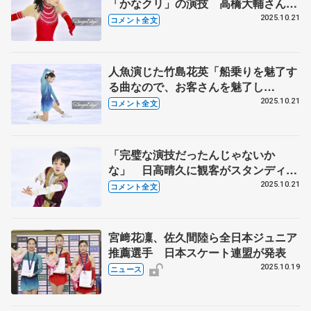
「かなクリ」の演技 高橋大輔さんの
シングルからの転向に憧れも【全日本
2025.10.21
コメント全文
ノービス選手権A女子】
人魚演じた竹島花英「船乗りを魅了す
る曲なので、お客さんを魅了し
て…」 全日本ジュニアでは完璧な演
2025.10.21
コメント全文
技を【全日本ノービス選手権A女子】
「完璧な演技だったんじゃないか
な」 日高晴久に観客がスタンディン
グオベーション 「すごいうれしかっ
2025.10.21
コメント全文
た」【全日本ノービス選手権A男子】
宮﨑花凜、佐久間陸ら全日本ジュニア
推薦選手 日本スケート連盟が発表
2025.10.19
ニュース