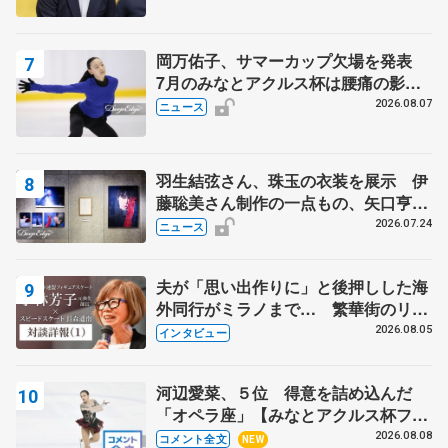
岡万佑子、サマーカップ欠場を発表
7月のみなとアクルス杯は腰痛の影響
で
2026.08.07
ニュース
羽生結弦さん、珠玉の衣装を展示 伊
藤聡美さん制作の一点もの、矢口亨さ
んが撮影
2026.07.24
ニュース
夫が「思い出作りに」と後押しした海
外同行がミラノまで… 繁華街のリン
クでは不良のお兄さんも味方に 小林
2026.08.05
インタビュー
芳子さんが振り返るスケート人生
河辺愛菜、５位 得意を詰め込んだ
「オペラ座」【みなとアクルス杯フリ
ー】
2026.08.08
コメント全文
NEW