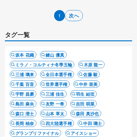
1
次へ
タグ一覧
坂本 花織
鍵山 優真
ミラノ・コルティナ冬季五輪
木原 龍一
三浦 璃来
全日本選手権
佐藤 駿
千葉 百音
世界選手権
中井 亜美
宇野 昌磨
三浦 佳生
羽生 結弦
島田 麻央
友野 一希
吉田 唄菜
森口 澄士
山本 草太
森田 真沙也
長岡 柚奈
四大陸選手権
中田 璃士
グランプリファイナル
アイスショー