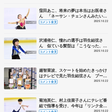
窪田あこ、将来の夢は本当はお医者さ
ん 「ネーサン・チェンさんみたいに
オリンピックに出て、そこからメダル
2025.10.22
コメント全文
を取ってお医者さんに」【全日本ノー
ビス選手権B女子】
沢浦侑仁、憧れの選手は羽生結弦さ
ん 似ている髪型は「こうなった、自
然と」 【全日本ノービス選手権B男
2025.10.22
コメント全文
子】
越智菜波、スケートを始めたきっかけ
はテレビで見た羽生結弦さん プーさ
んは「私も大好きに」【全日本ノービ
2025.10.22
コメント全文
ス選手権B女子】
菊池英仁、村上佳菜子さんにテレビ番
組で指導を受け、今年は「リンク全体
を使えた」 【全日本ノービス選手権
2025.10.22
コメント全文