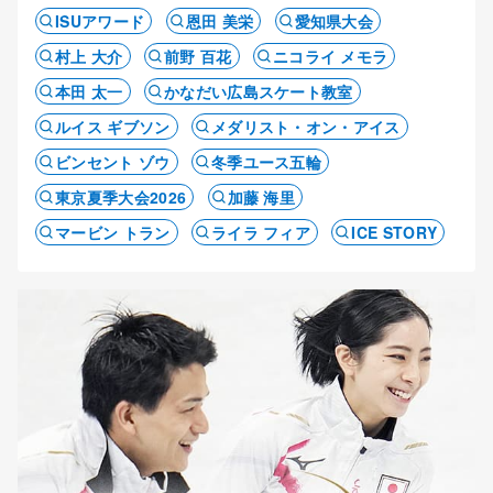
ISUアワード
恩田 美栄
愛知県大会
村上 大介
前野 百花
ニコライ メモラ
本田 太一
かなだい広島スケート教室
ルイス ギブソン
メダリスト・オン・アイス
ビンセント ゾウ
冬季ユース五輪
東京夏季大会2026
加藤 海里
マービン トラン
ライラ フィア
ICE STORY