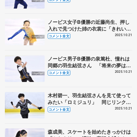
B男子】
ノービス女子B優勝の近藤尚生、押し
入れで見つけた姉の衣裳に「きれいだ
な、やりたい」と思ったのがきっかけ
2025.10.21
コメント全文
【全日本ノービス選手権B女子】
ノービス男子B優勝の泉篤杜、憧れは
同郷の羽生結弦さん 「将来の夢はオ
リンピックに出て…」 【全日本ノー
2025.10.21
コメント全文
ビス選手権B男子】
木村碧一、羽生結弦さんを見て使って
みたい「ロミジュリ」 同じリンクの
佐藤駿や大島光翔「すごいなと思いな
2025.10.21
コメント全文
がらいつも見てる」【全日本ノービス
選手権A男子】
森成美、スケートを始めたきっかけは