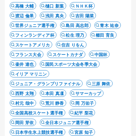
高橋 大輔
樋口 新葉
ＮＨＫ杯
渡辺 倫果
浅田 真央
吉田 陽菜
世界ジュニア選手権
島田 高志郎
青木 祐奈
フィンランディア杯
松生 理乃
櫛田 育良
スケートアメリカ
住吉 りをん
フランス大会
スケートカナダ
中国杯
壷井 達也
国民スポーツ大会冬季大会
イリア マリニン
ジュニア・グランプリファイナル
三原 舞依
西野 太翔
本田 真凜
サマーカップ
村元 哉中
荒川 静香
岡 万佑子
全国高校スケート選手権
紀平 梨花
岡田 芽依
全日本ジュニア選手権
日本学生氷上競技選手権
宮原 知子