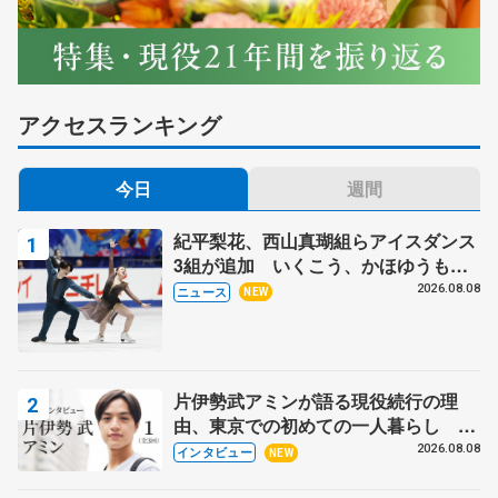
アクセスランキング
今日
週間
紀平梨花、西山真瑚組らアイスダンス
3組が追加 いくこう、かほゆうも、
木下グループ杯
2026.08.08
ニュース
NEW
片伊勢武アミンが語る現役続行の理
由、東京での初めての一人暮らし 注
目スケーターの「今」に迫る
2026.08.08
インタビュー
NEW