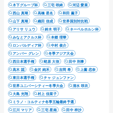
木下グループ杯
三宅 咲綺
河辺 愛菜
西山 真瑚
高橋 星名
和田 薫子
山下 真瑚
織田 信成
世界国別対抗戦
アリサ リュウ
鈴木 明子
ネーベルホルン杯
みなとアクルス杯
本郷 理華
ロンバルディア杯
中村 俊介
アンバー グレン
冬季アジア大会
西日本選手権
蛯原 大弥
田中 刑事
高木 謡
金沢 純禾
吉岡 希
上薗 恋奈
東日本選手権
チャ ジュンファン
世界ユニバーシティー冬季大会
清水 咲衣
大島 光翔
村上 佳菜子
ミラノ・コルティナ冬季五輪最終予選
江川 マリア
三宅 星南
田中 梓沙