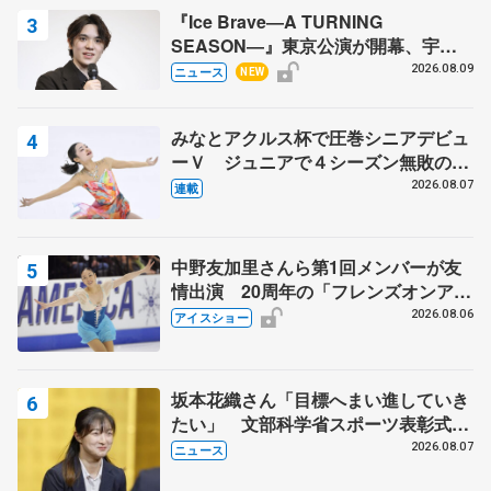
『Ice Brave―A TURNING
SEASON―』東京公演が開幕、宇野
昌磨の『Ice Brave』にかける思いを
2026.08.09
ニュース
NEW
知る記事 5選
みなとアクルス杯で圧巻シニアデビュ
ーＶ ジュニアで４シーズン無敗の島
田麻央
2026.08.07
連載
中野友加里さんら第1回メンバーが友
情出演 20周年の「フレンズオンアイ
ス」 宮本賢二さん、有川梨絵さん、
2026.08.06
アイスショー
田村岳斗さんも
坂本花織さん「目標へまい進していき
たい」 文部科学省スポーツ表彰式で
代表謝辞
2026.08.07
ニュース