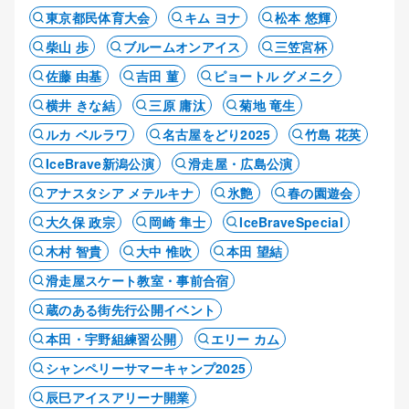
東京都民体育大会
キム ヨナ
松本 悠輝
柴山 歩
ブルームオンアイス
三笠宮杯
佐藤 由基
吉田 菫
ピョートル グメニク
横井 きな結
三原 庸汰
菊地 竜生
ルカ ベルラワ
名古屋をどり2025
竹島 花英
IceBrave新潟公演
滑走屋・広島公演
アナスタシア メテルキナ
氷艶
春の園遊会
大久保 政宗
岡崎 隼士
IceBraveSpecial
木村 智貴
大中 惟吹
本田 望結
滑走屋スケート教室・事前合宿
蔵のある街先行公開イベント
本田・宇野組練習公開
エリー カム
シャンペリーサマーキャンプ2025
辰巳アイスアリーナ開業