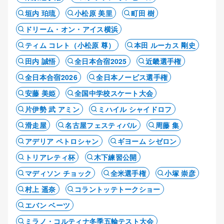
垣内 珀琉
小松原 美里
町田 樹
ドリーム・オン・アイス横浜
ティム コレト（小松原 尊）
本田 ルーカス 剛史
田内 誠悟
全日本合宿2025
近畿選手権
全日本合宿2026
全日本ノービス選手権
安藤 美姫
全国中学校スケート大会
片伊勢 武 アミン
ミハイル シャイドロフ
滑走屋
名古屋フェスティバル
周藤 集
アデリア ペトロシャン
ギヨーム シゼロン
トリアレティ杯
木下練習公開
マディソン チョック
全米選手権
小塚 崇彦
村上 遥奈
コラントッテトークショー
エバン ベーツ
ミラノ・コルティナ冬季五輪テスト大会