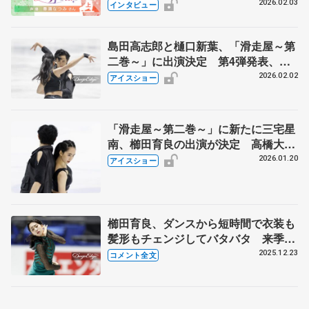
しみ方 小さな差が勝負を分けるスポ
2026.02.03
インタビュー
ーツ 【上】
島田高志郎と樋口新葉、「滑走屋～第
二巻～」に出演決定 第4弾発表、高
橋大輔プロデュースアイスショー
2026.02.02
アイスショー
「滑走屋～第二巻～」に新たに三宅星
南、櫛田育良の出演が決定 高橋大輔
プロデュースアイスショー、第2弾発
2026.01.20
アイスショー
表
櫛田育良、ダンスから短時間で衣装も
髪形もチェンジしてバタバタ 来季も
二刀流希望「アドレナリンまだ出てい
2025.12.23
コメント全文
て少し踊りたいな（笑）」【全日本フ
ィギュア女子フリー】