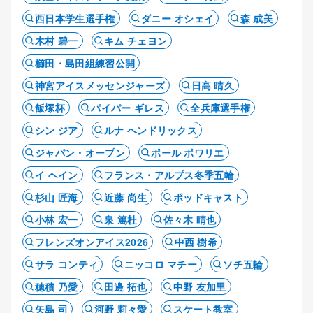
西日本学生選手権
ダニー オシェイ
森 成美
木村 碧一
キム チェヨン
櫛田・島田組練習公開
神宮アイスメッセンジャーズ
日高 晴久
飯塚杯
パイパー ギレス
全兵庫選手権
シン ジア
ルナ ヘンドリックス
ジャパン・オープン
ポール ポワリエ
イ ヘイン
フランス・アルプス冬季五輪
杉山 匠海
近藤 尚生
ポッドキャスト
小林 宏一
泉 篤杜
佐々木 晴也
フレンズオンアイス2026
中西 樹希
サラ コンティ
ニッコロ マチー
ソチ五輪
穂積 乃愛
田邊 拓也
中野 友加里
矢島 司
河野 莉々愛
スケート教室