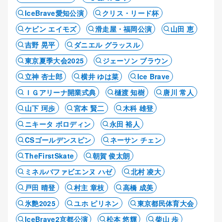
IceBrave愛知公演
クリス・リード杯
ケビン エイモズ
滑走屋・福岡公演
山田 恵
吉野 晃平
ダニエル グラッスル
東京夏季大会2025
ジェーソン ブラウン
立神 杏士郎
横井 ゆは菜
Ice Brave
ＩＧアリーナ開業式典
樋渡 知樹
唐川 常人
山下 珂歩
宮本 賢二
木科 雄登
ニキータ ボロディン
永田 裕人
CSゴールデンスピン
ネーサン チェン
TheFirstSkate
朝賀 俊太朗
ミネルバファビエンヌ ハゼ
北村 凌大
戸田 晴登
村主 章枝
高橋 成美
氷艶2025
ユホ ピリネン
東京都民体育大会
IceBrave2京都公演
松本 悠輝
柴山 歩