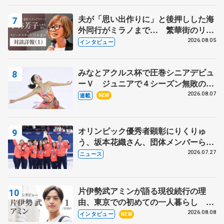
表彰式】
夫が「思い出作りに」と後押しした海
外同行がミラノまで… 繁華街のリン
クでは不良のお兄さんも味方に 小林
2026.08.05
インタビュー
芳子さんが振り返るスケート人生
みなとアクルス杯で圧巻シニアデビュ
ーＶ ジュニアで４シーズン無敗の島
田麻央
2026.08.07
連載
NEW
オリンピック優秀者顕彰にりくりゅ
う、坂本花織さん、団体メンバーら
8月7日に文科省が表彰式、ブルーノ・
2026.07.27
ニュース
マルコット、中野園子らコーチも
片伊勢武アミンが語る現役続行の理
由、東京での初めての一人暮らし 注
目スケーターの「今」に迫る
2026.08.08
インタビュー
NEW