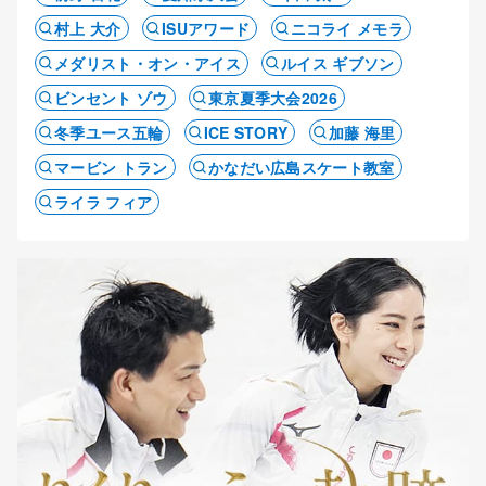
村上 大介
ISUアワード
ニコライ メモラ
メダリスト・オン・アイス
ルイス ギブソン
ビンセント ゾウ
東京夏季大会2026
冬季ユース五輪
ICE STORY
加藤 海里
マービン トラン
かなだい広島スケート教室
ライラ フィア