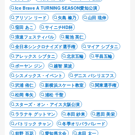
Ice Brave A TURNING SEASON愛知公演
アリソン リード
矢島 榛乃
山田 琉伸
窪田 あこ
サイニチHD杯
浪速フェスティバル
菊池 英仁
全日本シンクロナイズド選手権
マイア シブタニ
アレックス シブタニ
北京五輪
平昌五輪
ボーヤン ジン
越智 菜波
シスメックス・イベント
デニス バシリエフス
沢浦 侑仁
新横浜スケート教室
関東選手権
松岡 隼矢
浦松 千聖
スターズ・オン・アイス大阪公演
ララナキ グットマン
本田 紗来
恩田 美栄
パトリック チャン
冬季オリパラパレード
前野 百花
愛知県大会
本田 太一