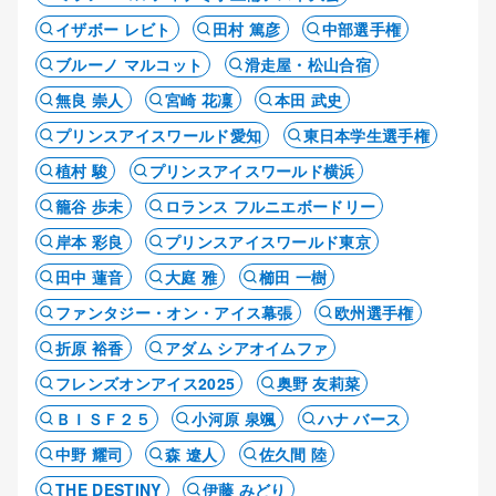
イザボー レビト
田村 篤彦
中部選手権
ブルーノ マルコット
滑走屋・松山合宿
無良 崇人
宮崎 花凜
本田 武史
プリンスアイスワールド愛知
東日本学生選手権
植村 駿
プリンスアイスワールド横浜
籠谷 歩未
ロランス フルニエボードリー
岸本 彩良
プリンスアイスワールド東京
田中 蓮音
大庭 雅
櫛田 一樹
ファンタジー・オン・アイス幕張
欧州選手権
折原 裕香
アダム シアオイムファ
フレンズオンアイス2025
奥野 友莉菜
ＢＩＳＦ２５
小河原 泉颯
ハナ バース
中野 耀司
森 遼人
佐久間 陸
THE DESTINY
伊藤 みどり