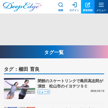
検索
ログイン
新規登録
メニュー
タグ一覧
タグ：櫛田 育良
閉館のスケートリンクで島田高志郎が
演技 松山市のイヨテツＳＣ
2026.05.10
ニュース