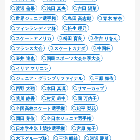
渡辺 倫果
浅田 真央
吉田 陽菜
世界ジュニア選手権
島田 高志郎
青木 祐奈
フィンランディア杯
松生 理乃
スケートアメリカ
櫛田 育良
住吉 りをん
フランス大会
スケートカナダ
中国杯
壷井 達也
国民スポーツ大会冬季大会
イリア マリニン
ジュニア・グランプリファイナル
三原 舞依
西野 太翔
本田 真凜
サマーカップ
荒川 静香
村元 哉中
岡 万佑子
全国高校スケート選手権
紀平 梨花
岡田 芽依
全日本ジュニア選手権
日本学生氷上競技選手権
宮原 知子
木下グループ杯
三宅 咲綺
河辺 愛菜