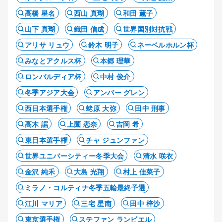
高橋 星名
西山 真瑚
和田 薫子
山下 真瑚
織田 信成
世界国別対抗戦
アリサ リュウ
鈴木 明子
ネーベルホルン杯
みなとアクルス杯
本郷 理華
ロンバルディア杯
中村 俊介
冬季アジア大会
アンバー グレン
西日本選手権
蛯原 大弥
田中 刑事
高木 謡
上薗 恋奈
吉岡 希
東日本選手権
チャ ジュンファン
世界ユニバーシティー冬季大会
清水 咲衣
金沢 純禾
大島 光翔
村上 佳菜子
ミラノ・コルティナ冬季五輪最終予選
江川 マリア
三宅 星南
田中 梓沙
東京選手権
ステファン ランビエル