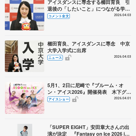
アイスダンスに専念する櫛田育良 引
退後の「したいこと」につながる学び
を大学で【中京大入学式】
2026.04.03
コメント全文
櫛田育良、アイスダンスに専念 中京
大学入学式に出席
2026.04.03
ニュース
5月1、2日に尼崎で『ブルーム・オ
ン・アイス2026』開催発表 木下グル
ープ主催、りくりゅうや千葉百音、島
2026.04.01
アイスショー
田麻央ら出演
「SUPER EIGHT」安田章大さんの出
演が決定 『Fantasy on Ice 2026 in