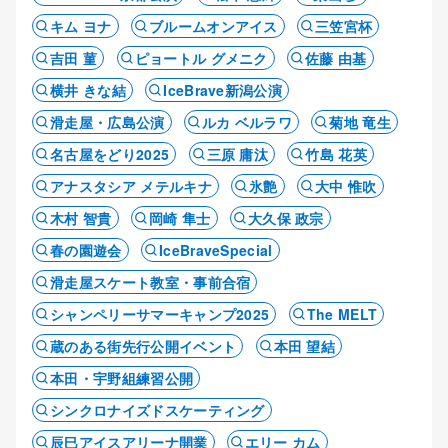
キム ヨナ
ブルームオンアイス
三笠宮杯
吉田 菫
ピョートル グメニク
佐藤 由基
横井 きな結
IceBrave新潟公演
滑走屋・広島公演
ルカ ベルラワ
菊地 竜生
名古屋をどり2025
三原 庸汰
竹島 花英
アナスタシア メテルキナ
氷艶
大中 惟吹
木村 智貴
岡崎 隼士
大久保 政宗
春の園遊会
IceBraveSpecial
滑走屋スケート教室・事前合宿
シャンペリーサマーキャンプ2025
The MELT
蔵のある街先行公開イベント
本田 望結
本田・宇野組練習公開
シンクロナイズドスケーティング
辰巳アイスアリーナ開業
エリー カム