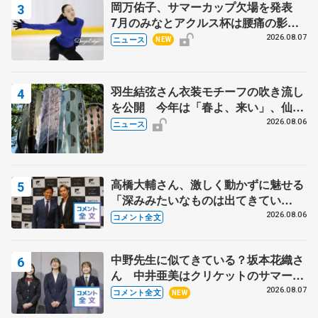
岡万佑子、サマーカップ欠場を発表
7月のみなとアクルス杯は腰痛の影響
で
2026.08.07
ニュース
NEW
羽生結弦さん衣装モチーフの吹き流し
を公開 今年は「春よ、来い」、仙台
の瑞鳳殿
2026.08.06
ニュース
高橋大輔さん、激しく動かずに魅せる
「深みみたいなものは出てきてい
る？」 〝兄さん〟と慕うレジェンド
2026.08.06
コメント全文
野村忠宏さんと和気あいあい
中野先生に似てきている？坂本花織さ
ん 中井亜美はクリケットのサマーキ
ャンプに 島田麻央はたくさん試合に
2026.08.07
コメント全文
NEW
出て国際大会へ【文部科学省スポーツ