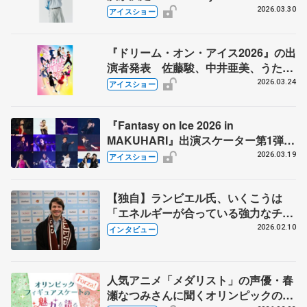
MAKUHARI』
2026.03.30
アイスショー
『ドリーム・オン・アイス2026』の出
演者発表 佐藤駿、中井亜美、うたま
さ、青木祐奈ら…総勢17組
2026.03.24
アイスショー
『Fantasy on Ice 2026 in
MAKUHARI』出演スケーター第1弾を
発表 オリンピックや四大陸選手権で
2026.03.19
アイスショー
輝いた、あのメダリストも
【独自】ランビエル氏、いくこうは
「エネルギーが合っている強力なチー
ム」 現行ルールに懸念「採点基準が
2026.02.10
インタビュー
理解しにくいし、美しさ欠けている」
人気アニメ「メダリスト」の声優・春
瀬なつみさんに聞くオリンピックの楽