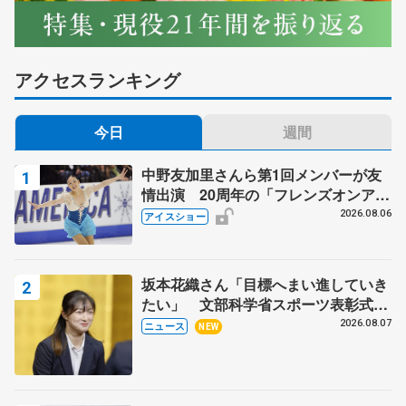
アクセスランキング
今日
週間
中野友加里さんら第1回メンバーが友
情出演 20周年の「フレンズオンアイ
ス」 宮本賢二さん、有川梨絵さん、
2026.08.06
アイスショー
田村岳斗さんも
坂本花織さん「目標へまい進していき
たい」 文部科学省スポーツ表彰式で
代表謝辞
2026.08.07
ニュース
NEW