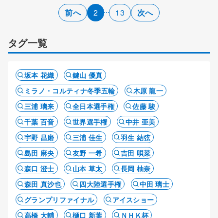
前へ
2
13
次へ
タグ一覧
坂本 花織
鍵山 優真
ミラノ・コルティナ冬季五輪
木原 龍一
三浦 璃来
全日本選手権
佐藤 駿
千葉 百音
世界選手権
中井 亜美
宇野 昌磨
三浦 佳生
羽生 結弦
島田 麻央
友野 一希
吉田 唄菜
森口 澄士
山本 草太
長岡 柚奈
森田 真沙也
四大陸選手権
中田 璃士
グランプリファイナル
アイスショー
高橋 大輔
樋口 新葉
ＮＨＫ杯