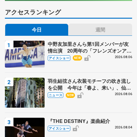
アクセスランキング
今日
週間
中野友加里さんら第1回メンバーが友
情出演 20周年の「フレンズオンアイ
ス」 宮本賢二さん、有川梨絵さん、
2026.08.06
アイスショー
NEW
田村岳斗さんも
羽生結弦さん衣装モチーフの吹き流し
を公開 今年は「春よ、来い」、仙台
の瑞鳳殿
2026.08.06
ニュース
NEW
『THE DESTINY』楽曲紹介
2026.08.04
アイスショー