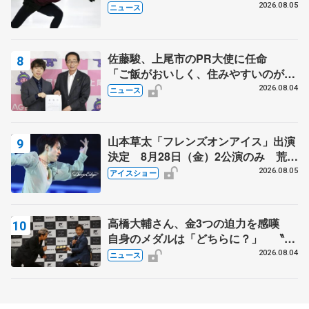
2026.08.05
ニュース
佐藤駿、上尾市のPR大使に任命
「ご飯がおいしく、住みやすいのが魅
力」
2026.08.04
ニュース
山本草太「フレンズオンアイス」出演
決定 8月28日（金）2公演のみ 荒川
静香さんプロデュース、20周年のアイ
2026.08.05
アイスショー
スショー
高橋大輔さん、金3つの迫力を感嘆
自身のメダルは「どちらに？」 〝リ
ス兄弟〟オリンピック3連覇の野村忠
2026.08.04
ニュース
宏さんと対談