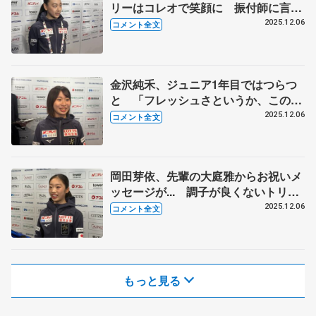
リーはコレオで笑顔に 振付師に言わ
れたことを意識した練習が表現につな
2025.12.06
コメント全文
がって 【ジュニアGPファイナル一
夜明け】
金沢純禾、ジュニア1年目ではつらつ
と 「フレッシュさというか、この自
然に出る元気さだけは本当に負けな
2025.12.06
コメント全文
い」【ジュニアGPファイナル一夜明
け】
岡田芽依、先輩の大庭雅からお祝いメ
ッセージが... 調子が良くないトリプ
ルアクセルで助言ももらって 【ジュ
2025.12.06
コメント全文
ニアGPファイナル一夜明け】
もっと見る