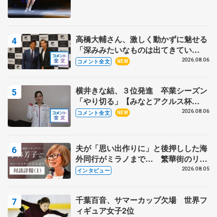
高橋大輔さん、激しく動かずに魅せる
「深みみたいなものは出てきてい
る？」 〝兄さん〟と慕うレジェンド
2026.08.06
コメント全文
NEW
野村忠宏さんと和気あいあい
横井きな結、３位発進 卒業シーズン
「やり切る」【みなとアクルス杯
SP】
2026.08.06
コメント全文
NEW
夫が「思い出作りに」と後押しした海
外同行がミラノまで… 繁華街のリン
クでは不良のお兄さんも味方に 小林
2026.08.05
インタビュー
芳子さんが振り返るスケート人生
千葉百音、サマーカップ欠場 世界フ
ィギュア女子2位