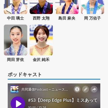
岡 万佑子
中田 璃士
西野 太翔
島田 麻央
岡田 芽依
金沢 純禾
ポッドキャスト