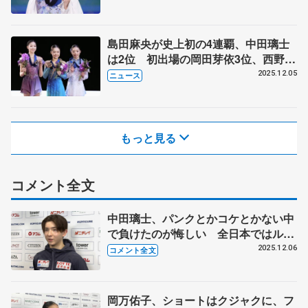
島田麻央が史上初の4連覇、中田璃士
は2位 初出場の岡田芽依3位、西野太
翔5位 ジュニアGPファイナル
2025.12.05
ニュース
もっと見る
コメント全文
中田璃士、パンクとかコケとかない中
で負けたのが悔しい 全日本ではルー
プ、サルコー、トーループ2本の4回転
2025.12.06
コメント全文
を跳ぶ 【ジュニアGPファイナル一
夜明け】
岡万佑子、ショートはクジャクに、フ