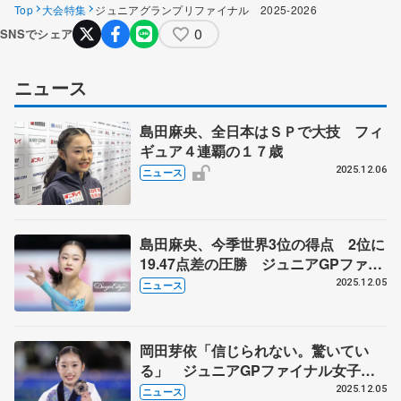
Top
大会特集
ジュニアグランプリファイナル 2025-2026
0
SNSでシェア
ニュース
島田麻央、全日本はＳＰで大技 フィ
ギュア４連覇の１７歳
2025.12.06
ニュース
島田麻央、今季世界3位の得点 2位に
19.47点差の圧勝 ジュニアGPファイ
ナル
2025.12.05
ニュース
岡田芽依「信じられない。驚いてい
る」 ジュニアGPファイナル女子フ
リー
2025.12.05
ニュース