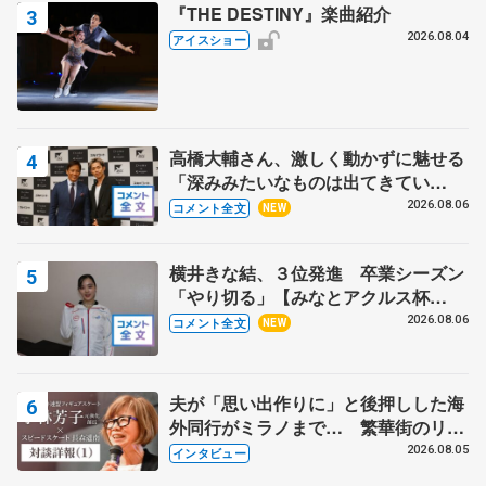
『THE DESTINY』楽曲紹介
2026.08.04
アイスショー
高橋大輔さん、激しく動かずに魅せる
「深みみたいなものは出てきてい
る？」 〝兄さん〟と慕うレジェンド
2026.08.06
コメント全文
NEW
野村忠宏さんと和気あいあい
横井きな結、３位発進 卒業シーズン
「やり切る」【みなとアクルス杯
SP】
2026.08.06
コメント全文
NEW
夫が「思い出作りに」と後押しした海
外同行がミラノまで… 繁華街のリン
クでは不良のお兄さんも味方に 小林
2026.08.05
インタビュー
芳子さんが振り返るスケート人生