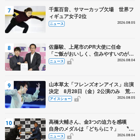
千葉百音、サマーカップ欠場 世界フ
ィギュア女子2位
2026.08.05
ニュース
佐藤駿、上尾市のPR大使に任命
「ご飯がおいしく、住みやすいのが魅
力」
2026.08.04
ニュース
山本草太「フレンズオンアイス」出演
決定 8月28日（金）2公演のみ 荒川
静香さんプロデュース、20周年のアイ
2026.08.05
アイスショー
スショー
高橋大輔さん、金3つの迫力を感嘆
自身のメダルは「どちらに？」 〝リ
ス兄弟〟オリンピック3連覇の野村忠
2026.08.04
ニュース