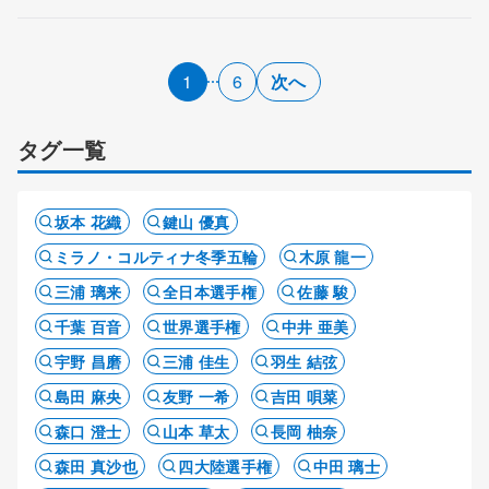
後】
1
6
次へ
タグ一覧
坂本 花織
鍵山 優真
ミラノ・コルティナ冬季五輪
木原 龍一
三浦 璃来
全日本選手権
佐藤 駿
千葉 百音
世界選手権
中井 亜美
宇野 昌磨
三浦 佳生
羽生 結弦
島田 麻央
友野 一希
吉田 唄菜
森口 澄士
山本 草太
長岡 柚奈
森田 真沙也
四大陸選手権
中田 璃士