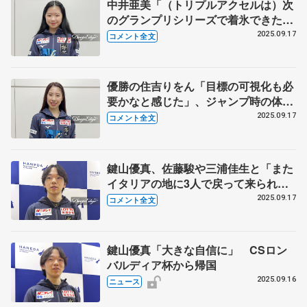
中井亜美「（トリプルアクセルは）次
のグランプリシリーズで着氷できた
ら」【CSロンバルディア杯帰国】
2025.09.17
コメント全文
優勝の住吉りをん「目標の可視化も必
要かなと感じた」、ジャンプ時の体の
動かし方が把握できている【CSロン
2025.09.17
コメント全文
バルディア杯帰国】
鍵山優真、佐藤駿や三浦佳生と「また
イタリアの地に3人で戻って来られる
ように頑張ろうねと話した」【CSロ
2025.09.17
コメント全文
ンバルディア杯帰国】
鍵山優真「大きな自信に」 CSロン
バルディア杯から帰国
2025.09.16
ニュース