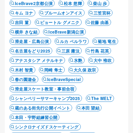
IceBrave2京都公演
松本 悠輝
柴山 歩
キム ヨナ
ブルームオンアイス
三笠宮杯
吉田 菫
ピョートル グメニク
佐藤 由基
横井 きな結
IceBrave新潟公演
滑走屋・広島公演
ルカ ベルラワ
菊地 竜生
名古屋をどり2025
三原 庸汰
竹島 花英
アナスタシア メテルキナ
氷艶
大中 惟吹
木村 智貴
岡崎 隼士
大久保 政宗
春の園遊会
IceBraveSpecial
滑走屋スケート教室・事前合宿
シャンペリーサマーキャンプ2025
The MELT
蔵のある街先行公開イベント
本田 望結
本田・宇野組練習公開
シンクロナイズドスケーティング