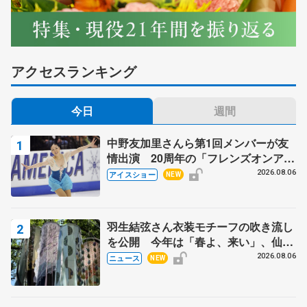
アクセスランキング
今日
週間
中野友加里さんら第1回メンバーが友
情出演 20周年の「フレンズオンアイ
ス」 宮本賢二さん、有川梨絵さん、
2026.08.06
アイスショー
NEW
田村岳斗さんも
羽生結弦さん衣装モチーフの吹き流し
を公開 今年は「春よ、来い」、仙台
の瑞鳳殿
2026.08.06
ニュース
NEW