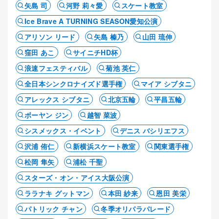
矢島 司
河野 莉々愛
スケート教室
Ice Brave A TURNING SEASON愛知公演
アリソン リード
矢島 榛乃
山田 琉伸
窪田 あこ
サイニチHD杯
浪速フェスティバル
菊池 英仁
全日本シンクロナイズド選手権
マイア シブタニ
アレックス シブタニ
北京五輪
平昌五輪
ボーヤン ジン
越智 菜波
シスメックス・イベント
デニス バシリエフス
沢浦 侑仁
新横浜スケート教室
関東選手権
松岡 隼矢
浦松 千聖
スターズ・オン・アイス大阪公演
ララナキ グットマン
本田 紗来
恩田 美栄
パトリック チャン
冬季オリパラパレード