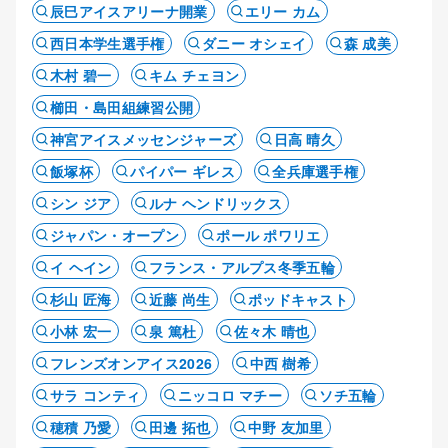
辰巳アイスアリーナ開業
エリー カム
西日本学生選手権
ダニー オシェイ
森 成美
木村 碧一
キム チェヨン
櫛田・島田組練習公開
神宮アイスメッセンジャーズ
日高 晴久
飯塚杯
パイパー ギレス
全兵庫選手権
シン ジア
ルナ ヘンドリックス
ジャパン・オープン
ポール ポワリエ
イ ヘイン
フランス・アルプス冬季五輪
杉山 匠海
近藤 尚生
ポッドキャスト
小林 宏一
泉 篤杜
佐々木 晴也
フレンズオンアイス2026
中西 樹希
サラ コンティ
ニッコロ マチー
ソチ五輪
穂積 乃愛
田邊 拓也
中野 友加里