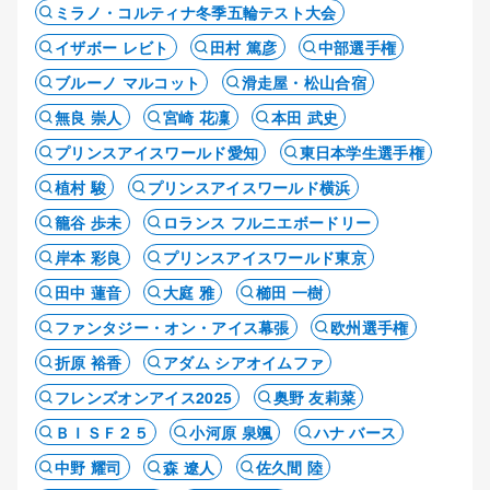
ミラノ・コルティナ冬季五輪テスト大会
イザボー レビト
田村 篤彦
中部選手権
ブルーノ マルコット
滑走屋・松山合宿
無良 崇人
宮崎 花凜
本田 武史
プリンスアイスワールド愛知
東日本学生選手権
植村 駿
プリンスアイスワールド横浜
籠谷 歩未
ロランス フルニエボードリー
岸本 彩良
プリンスアイスワールド東京
田中 蓮音
大庭 雅
櫛田 一樹
ファンタジー・オン・アイス幕張
欧州選手権
折原 裕香
アダム シアオイムファ
フレンズオンアイス2025
奥野 友莉菜
ＢＩＳＦ２５
小河原 泉颯
ハナ バース
中野 耀司
森 遼人
佐久間 陸