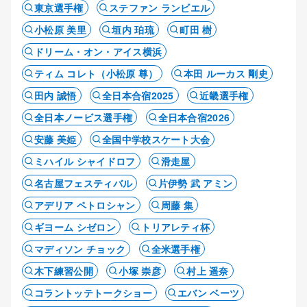
東京選手権
ステファン ランビエル
小松原 美里
垣内 珀琉
町田 樹
ドリーム・オン・アイス横浜
ティム コレト（小松原 尊）
本田 ルーカス 剛史
田内 誠悟
全日本合宿2025
近畿選手権
全日本ノービス選手権
全日本合宿2026
安藤 美姫
全国中学校スケート大会
ミハイル シャイドロフ
滑走屋
名古屋フェスティバル
片伊勢 武 アミン
アデリア ペトロシャン
周藤 集
ギヨーム シゼロン
トリアレティ杯
マディソン チョック
全米選手権
木下練習公開
小塚 崇彦
村上 遥奈
コラントッテトークショー
エバン ベーツ