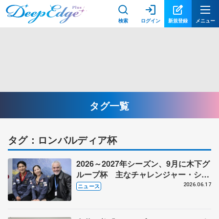
検索
ログイン
新規登録
メニュー
タグ一覧
タグ：ロンバルディア杯
2026～2027年シーズン、9月に木下グ
ループ杯 主なチャレンジャー・シリ
ーズ（CS）日程
2026.06.17
ニュース