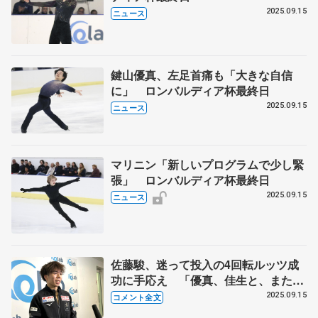
2025.09.15
ニュース
鍵山優真、左足首痛も「大きな自信
に」 ロンバルディア杯最終日
2025.09.15
ニュース
マリニン「新しいプログラムで少し緊
張」 ロンバルディア杯最終日
2025.09.15
ニュース
佐藤駿、迷って投入の4回転ルッツ成
功に手応え 「優真、佳生と、また3
人でイタリアに戻ってこられるよう
2025.09.15
コメント全文
に」【ロンバルディア杯・男子フリー