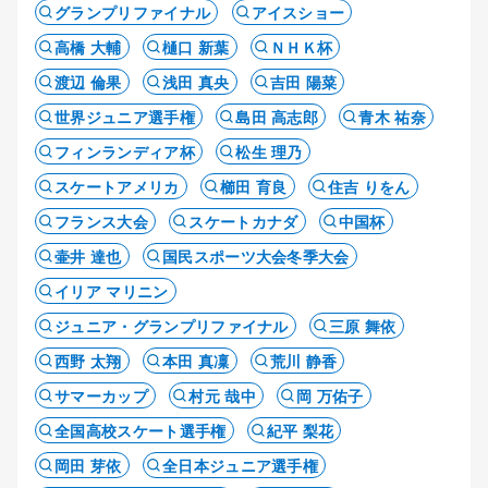
グランプリファイナル
アイスショー
高橋 大輔
樋口 新葉
ＮＨＫ杯
渡辺 倫果
浅田 真央
吉田 陽菜
世界ジュニア選手権
島田 高志郎
青木 祐奈
フィンランディア杯
松生 理乃
スケートアメリカ
櫛田 育良
住吉 りをん
フランス大会
スケートカナダ
中国杯
壷井 達也
国民スポーツ大会冬季大会
イリア マリニン
ジュニア・グランプリファイナル
三原 舞依
西野 太翔
本田 真凜
荒川 静香
サマーカップ
村元 哉中
岡 万佑子
全国高校スケート選手権
紀平 梨花
岡田 芽依
全日本ジュニア選手権