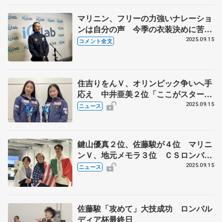
マリニン、フリーの力強いナレーショ
ンは自分の声 今季の衣装決めに苦労
「次の大会までには完成を」 【ロン
2025.09.15
コメント全文
バルディア杯・男子フリー後】
住吉りをんＶ、オリンピック争いへ手
応え 中井亜美２位「ここがスター
ト」 ＣＳロンバルディア杯から帰国
2025.09.15
ニュース
鍵山優真２位、佐藤駿が４位 マリニ
ンＶ、地元メモラ３位 ＣＳロンバル
ディア杯最終日
2025.09.15
ニュース
佐藤駿「攻めて」大技成功 ロンバル
ディア杯最終日