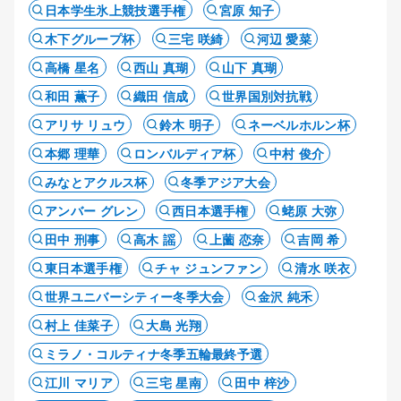
日本学生氷上競技選手権
宮原 知子
木下グループ杯
三宅 咲綺
河辺 愛菜
高橋 星名
西山 真瑚
山下 真瑚
和田 薫子
織田 信成
世界国別対抗戦
アリサ リュウ
鈴木 明子
ネーベルホルン杯
本郷 理華
ロンバルディア杯
中村 俊介
みなとアクルス杯
冬季アジア大会
アンバー グレン
西日本選手権
蛯原 大弥
田中 刑事
高木 謡
上薗 恋奈
吉岡 希
東日本選手権
チャ ジュンファン
清水 咲衣
世界ユニバーシティー冬季大会
金沢 純禾
村上 佳菜子
大島 光翔
ミラノ・コルティナ冬季五輪最終予選
江川 マリア
三宅 星南
田中 梓沙