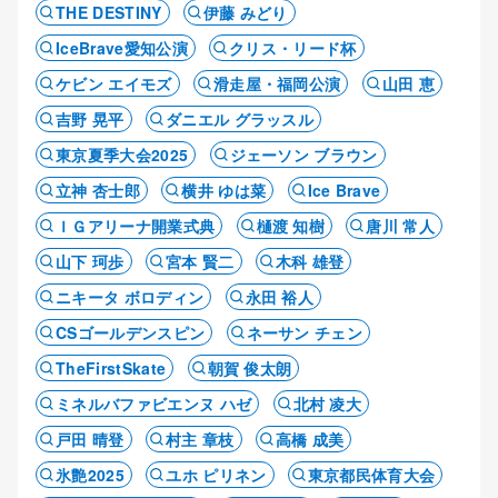
THE DESTINY
伊藤 みどり
IceBrave愛知公演
クリス・リード杯
ケビン エイモズ
滑走屋・福岡公演
山田 恵
吉野 晃平
ダニエル グラッスル
東京夏季大会2025
ジェーソン ブラウン
立神 杏士郎
横井 ゆは菜
Ice Brave
ＩＧアリーナ開業式典
樋渡 知樹
唐川 常人
山下 珂歩
宮本 賢二
木科 雄登
ニキータ ボロディン
永田 裕人
CSゴールデンスピン
ネーサン チェン
TheFirstSkate
朝賀 俊太朗
ミネルバファビエンヌ ハゼ
北村 凌大
戸田 晴登
村主 章枝
高橋 成美
氷艶2025
ユホ ピリネン
東京都民体育大会