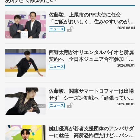
佐藤駿、上尾市のPR大使に任命
「ご飯がおいしく、住みやすいのが魅
力」
2026.08.04
ニュース
西野太翔がオリエンタルバイオと所属
契約へ 全日本ジュニア合宿参加「結
果残していかないと」 講師はジェー
2026.08.01
ニュース
ソン・ブラウン、岡万佑子は助言感謝
佐藤駿、関東サマートロフィーは出場
せず シーズン初戦へ「頑張っていき
ます」
2026.08.01
ニュース
鍵山優真が若者支援団体のアンバサダ
ーに就任 高所恐怖症だけど…バンジ