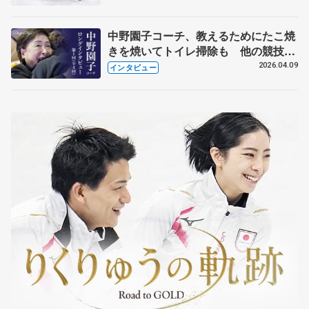
中野園子コーチ、教えるためにたこ焼
きを焼いてトイレ掃除も 他の競技に
も通用するという坂本花織の筋肉
2026.04.09
インタビュー