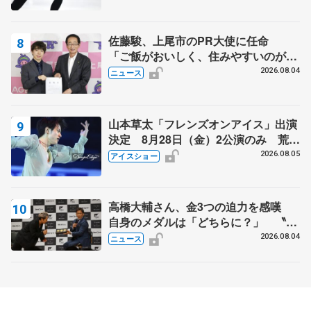
佐藤駿、上尾市のPR大使に任命
「ご飯がおいしく、住みやすいのが魅
力」
2026.08.04
ニュース
山本草太「フレンズオンアイス」出演
決定 8月28日（金）2公演のみ 荒川
静香さんプロデュース、20周年のアイ
2026.08.05
アイスショー
スショー
高橋大輔さん、金3つの迫力を感嘆
自身のメダルは「どちらに？」 〝リ
ス兄弟〟オリンピック3連覇の野村忠
2026.08.04
ニュース
宏さんと対談