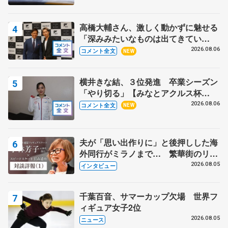
高橋大輔さん、激しく動かずに魅せる
「深みみたいなものは出てきてい
る？」 〝兄さん〟と慕うレジェンド
2026.08.06
コメント全文
NEW
野村忠宏さんと和気あいあい
横井きな結、３位発進 卒業シーズン
「やり切る」【みなとアクルス杯
SP】
2026.08.06
コメント全文
NEW
夫が「思い出作りに」と後押しした海
外同行がミラノまで… 繁華街のリン
クでは不良のお兄さんも味方に 小林
2026.08.05
インタビュー
芳子さんが振り返るスケート人生
千葉百音、サマーカップ欠場 世界フ
ィギュア女子2位
2026.08.05
ニュース