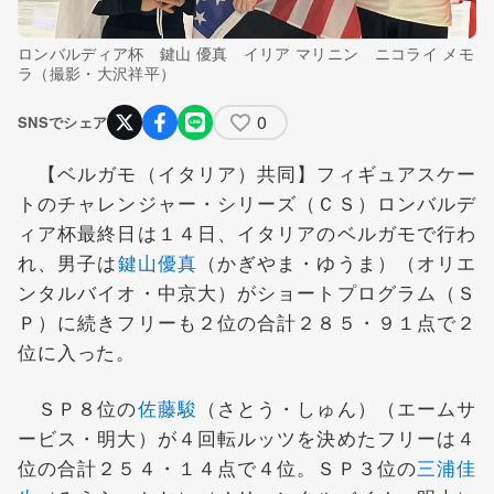
ロンバルディア杯 鍵山 優真 イリア マリニン ニコライ メモ
ラ（撮影・大沢祥平）
0
SNSでシェア
【ベルガモ（イタリア）共同】フィギュアスケー
トのチャレンジャー・シリーズ（ＣＳ）ロンバルデ
ィア杯最終日は１４日、イタリアのベルガモで行わ
れ、男子は
鍵山優真
（かぎやま・ゆうま）（オリエ
ンタルバイオ・中京大）がショートプログラム（Ｓ
Ｐ）に続きフリーも２位の合計２８５・９１点で２
位に入った。
ＳＰ８位の
佐藤駿
（さとう・しゅん）（エームサ
ービス・明大）が４回転ルッツを決めたフリーは４
位の合計２５４・１４点で４位。ＳＰ３位の
三浦佳