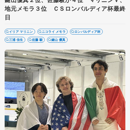
地元メモラ３位 ＣＳロンバルディア杯最終
日
イリア マリニン
ニコライ メモラ
ロンバルディア杯
三浦 佳生
佐藤 駿
鍵山 優真