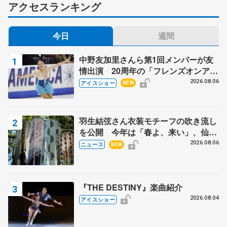
アクセスランキング
今日
週間
中野友加里さんら第1回メンバーが友
情出演 20周年の「フレンズオンアイ
ス」 宮本賢二さん、有川梨絵さん、
2026.08.06
アイスショー
NEW
田村岳斗さんも
羽生結弦さん衣装モチーフの吹き流し
を公開 今年は「春よ、来い」、仙台
の瑞鳳殿
2026.08.06
ニュース
NEW
『THE DESTINY』楽曲紹介
2026.08.04
アイスショー