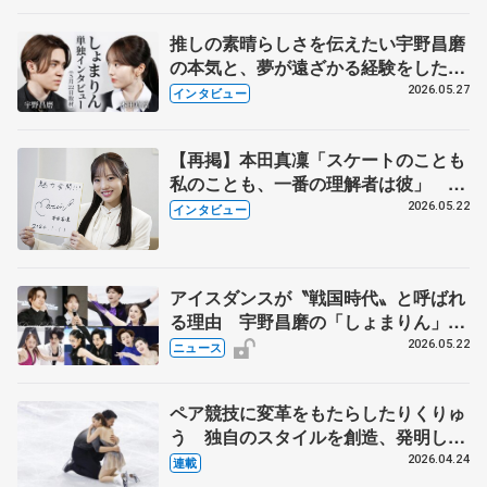
推しの素晴らしさを伝えたい宇野昌磨
の本気と、夢が遠ざかる経験をした本
田真凜の覚悟
2026.05.27
インタビュー
【再掲】本田真凜「スケートのことも
私のことも、一番の理解者は彼」 引
退時の単独インタビューで語った競技
2026.05.22
インタビュー
人生や家族、恋人、これからの夢…
アイスダンスが〝戦国時代〟と呼ばれ
る理由 宇野昌磨の「しょまりん」ら
実力者が相次いで参戦 国内の競争激
2026.05.22
ニュース
化
ペア競技に変革をもたらしたりくりゅ
う 独自のスタイルを創造、発明した
【引退発表後②】
2026.04.24
連載