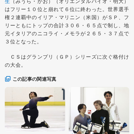
生
（みうら・かお）（オリエンタルバイオ・明大）
はフリー１０位と崩れて６位に終わった。世界選手
権２連覇中のイリア・マリニン（米国）がＳＰ、フ
リーともにトップの合計３０６・６５点で制し、地
元イタリアのニコライ・メモラが２６５・３７点で
３位となった。
ＣＳはグランプリ（ＧＰ）シリーズに次ぐ格付け
の大会。
この記事の関連写真