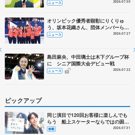
ージャンプに挑戦も？
2026.07.30
ニュース
オリンピック優秀者顕彰にりくりゅ
う、坂本花織さん、団体メンバーら
8月7日に文科省が表彰式、ブルーノ・
2026.07.27
ニュース
マルコット、中野園子らコーチも
島田麻央、中田璃士は木下グループ杯
に シニア国際大会デビュー戦
2026.07.22
ニュース
ピックアップ
同じ演目で120回お客様に楽しんでも
らう 船上スケーターならではの困難
とは 影響あったPIW前キャプテン松
2026.07.31
連載
永さんの存在